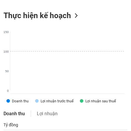
liệu
Thực hiện kế hoạch
Tâm
lý
TIÊU
thị
DÙNG
150
trường
KHÔNG
THIẾT
YẾU
100
50
TIÊU
DÙNG
THIẾT
0
YẾU
Doanh thu
Lợi nhuận trước thuế
Lợi nhuận sau thuế
Doanh thu
Lợi nhuận
Tỷ đồng
CHĂM