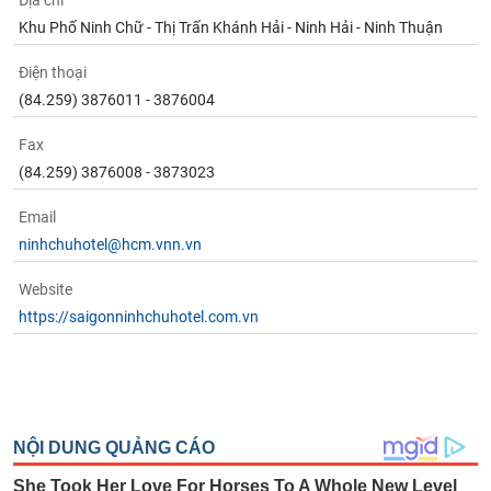
Địa chỉ
Tất cả
Cổ phiếu
Chỉ số
Chứng chỉ quỹ
Chứng q
Khu Phố Ninh Chữ - Thị Trấn Khánh Hải - Ninh Hải - Ninh Thuận
Lãnh
Điện thoại
đạo
(-)
(84.259) 3876011 - 3876004
Tất cả
Người nội bộ
Người liên quan
Cổ đông lớn
Fax
(84.259) 3876008 - 3873023
Tin
Email
tức
(-)
ninhchuhotel@hcm.vnn.vn
Website
Bài
https://saigonninhchuhotel.com.vn
viết
của
tác
giả
(-)
Báo
cáo