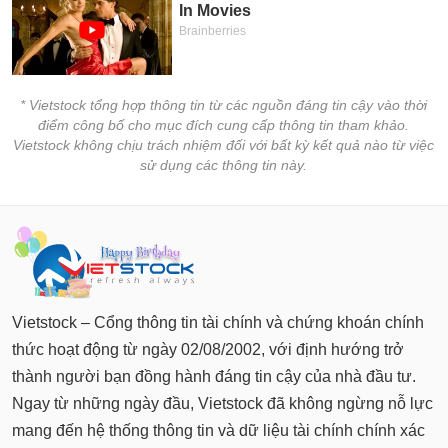
chính
Công
* Vietstock tổng hợp thông tin từ các nguồn đáng tin cậy vào thời
cụ
điểm công bố cho mục đích cung cấp thông tin tham khảo.
đầu
Vietstock không chịu trách nhiệm đối với bất kỳ kết quả nào từ việc
tư
sử dụng các thông tin này.
Truyền
thông
tài
chính
Vietstock – Cổng thông tin tài chính và chứng khoán chính
thức hoạt động từ ngày 02/08/2002, với định hướng trở
thành người bạn đồng hành đáng tin cậy của nhà đầu tư.
Ngay từ những ngày đầu, Vietstock đã không ngừng nỗ lực
Dữ
mang đến hệ thống thông tin và dữ liệu tài chính chính xác
liệu