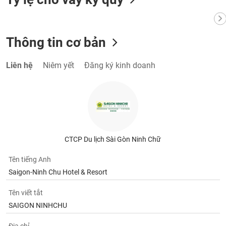
VỤ
TRUYỀN
THÔNG
Thông tin cơ bản
Liên hệ
Niêm yết
Đăng ký kinh doanh
TIỆN
ÍCH
BẤT
CTCP Du lịch Sài Gòn Ninh Chữ
ĐỘNG
SẢN
Tên tiếng Anh
Saigon-Ninh Chu Hotel & Resort
Mã
chứng
Tên viết tắt
khoán
SAIGON NINHCHU
(-)