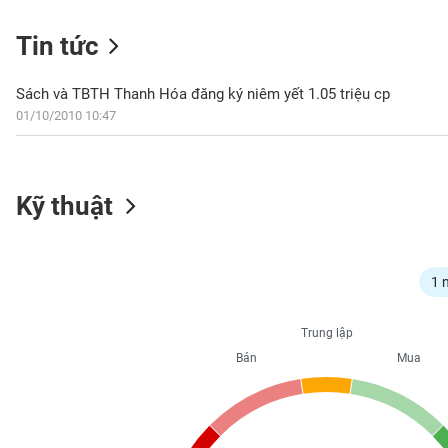
Tin tức
NGÀNH
Sách và TBTH Thanh Hóa đăng ký niêm yết 1.05 triệu cp
01/10/2010 10:47
DOANH
NGHIỆP
Kỹ thuật
CỔ
PHIẾU
1 
Trung lập
PHÁI
Bán
Mua
SINH
TRÁI