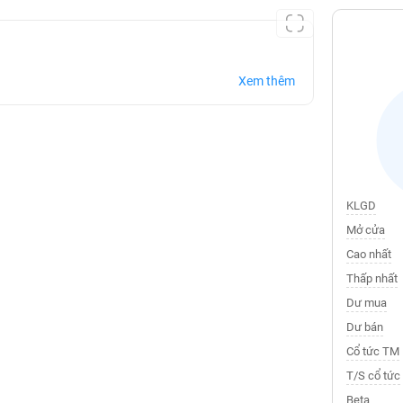
Xem thêm
KLGD
Mở cửa
Cao nhất
Thấp nhất
Dư mua
Dư bán
Cổ tức TM
T/S cổ tức
Beta