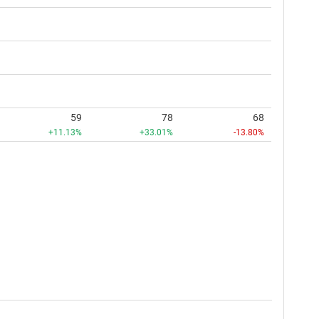
59
78
68
+11.13%
+33.01%
-13.80%