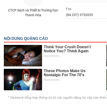
SÓC
SỨC
Fax
CTCP Sách và Thiết bị Trường học
KHỎE
(84.237) 3752035
Thanh Hóa
TÀI
CHÍNH
CÔNG
NGHỆ
THÔNG
TIN
* Vietstock tổng hợp thông tin từ các nguồn đáng tin cậy vào thờ
DỊCH