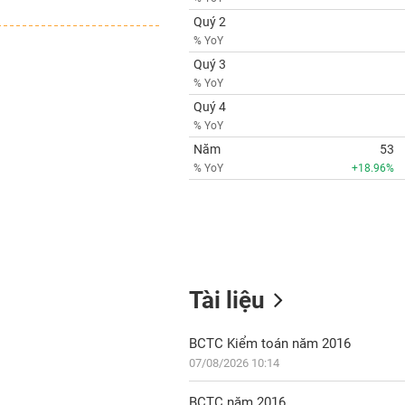
Quý 2
% YoY
Quý 3
% YoY
Quý 4
% YoY
Năm
53
% YoY
+18.96%
Tài liệu
BCTC Kiểm toán năm 2016
07/08/2026 10:14
BCTC năm 2016