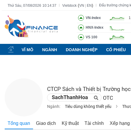
(
)
Đấu trường chứng 
Thứ Sáu, 07/08/2026
10:14:38
Vietstock
VN
|
EN
VN-Index
1
HNX-Index
Tất cả
Tính năng
Ngành
Mã chứng khoán
Lãnh đạ
VS 100
Tính
năng
VĨ MÔ
NGÀNH
DOANH NGHIỆP
CỔ PHIẾU
(-)
VIETSTOCK
CTCP Sách và Thiết bị Trường họ
CHỨNG
SachThanhHoa
OTC
KHOÁN
Ngành:
Tiêu dùng không thiết yếu
Thươ
DOANH
Tổng quan
Giao dịch
Kỹ thuật
Tài chính
Xếp hạng
NGHIỆP