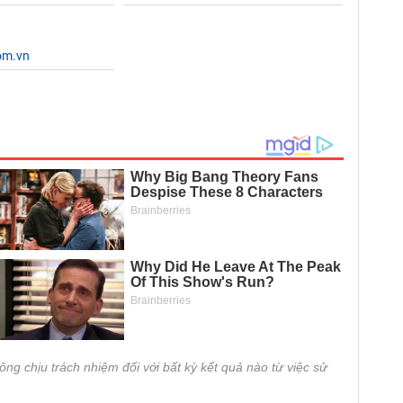
om.vn
ông chịu trách nhiệm đối với bất kỳ kết quả nào từ việc sử