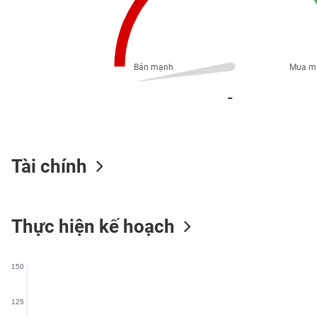
PHIẾU
Bán mạnh
Mua m
CÔNG
CỤ
_
ĐẦU
TƯ
Tài chính
XUẤT
DỮ
LIỆU
Thực hiện kế hoạch
TIN
MỚI
150
Ngành
(-)
125