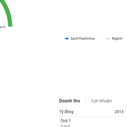
ạnh
SachThanhHoa
Ngành
Doanh thu
Lợi nhuận
Tỷ đồng
2013
Quý 1
% YoY