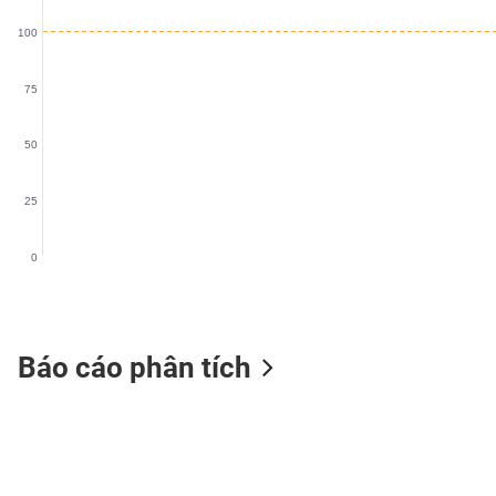
VS-
100
SECTOR
75
50
NĂNG
LƯỢNG
25
0
NGUYÊN
VẬT
LIỆU
Báo cáo phân tích
CÔNG
NGHIỆP