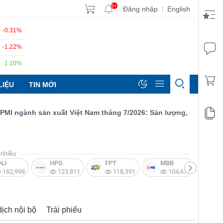
9+
Đăng nhập
English
|
-0.31%
-1.22%
1.10%
LIỆU
TIN MỚI
ngành sản xuất Việt Nam tháng 7/2026: Sản lượng, số lượng đơn 
nhiều
NJ
HPG
FPT
MBB
V
162,998
123,811
118,391
104,672
dịch nội bộ
Trái phiếu