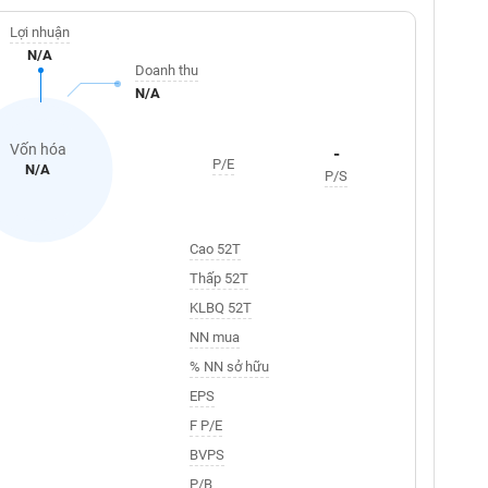
Lợi nhuận
N/A
Doanh thu
N/A
Vốn hóa
-
P/E
N/A
P/S
Cao 52T
Thấp 52T
KLBQ 52T
NN mua
% NN sở hữu
EPS
F P/E
BVPS
P/B