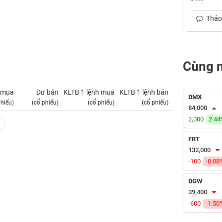
Thảo 
Cùng 
 mua
Dư bán
KLTB 1 lệnh mua
KLTB 1 lệnh bán
NN mua
DMX
phiếu)
(cổ phiếu)
(cổ phiếu)
(cổ phiếu)
(tỷ VNĐ)
84,000
2,000
2.4
FRT
132,000
-100
-0.08
DGW
39,400
-600
-1.50