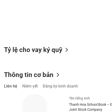
TIÊU
DÙNG
KHÔNG
THIẾT
YẾU
Tỷ lệ cho vay ký quỹ
TIÊU
Thông tin cơ bản
DÙNG
THIẾT
YẾU
Liên hệ
Niêm yết
Đăng ký kinh doanh
Tên tiếng Anh
Thanh Hoa School Book – 
Joint Stock Company
CHĂM