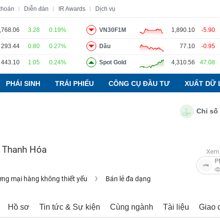
khoán
Diễn đàn
IR Awards
Dịch vụ
,768.06
3.28
0.19%
VN30F1M
1,890.10
-5.90
293.44
0.80
0.27%
Dầu
77.10
-0.95
o
Tin tức
Báo cáo phân tích
Thuật ngữ
Dịch vụ
443.10
1.05
0.24%
Spot Gold
4,310.56
47.08
PHÁI SINH
TRÁI PHIẾU
CÔNG CỤ ĐẦU TƯ
XUẤT DỮ 
Chỉ số PMI 
c Thanh Hóa
Xem 
P
ng mại hàng không thiết yếu
Bán lẻ đa dạng
Hồ sơ
Tin tức & Sự kiện
Cùng ngành
Tài liệu
Giao 