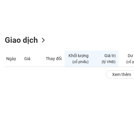
GIỚI
ĐÔNG
DƯƠNG
Giao dịch
TÀI
CHÍNH
Khối lượng
Giá trị
Dư
Ngày
Giá
Thay đổi
CÁ
(cổ phiếu)
(tỷ VNĐ)
(cổ 
NHÂN
Xem thêm
PHÂN
TÍCH
VIETSTOCKFINANCE
VĨ
MÔ