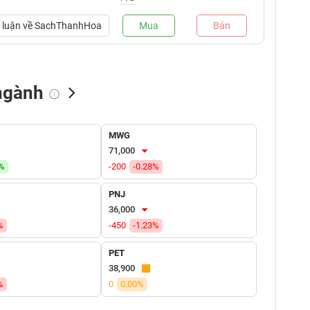
luận về
SachThanhHoa
Mua
Bán
ngành
NN bán
Tự doanh mua
Tự doanh bán
MWG
(tỷ VNĐ)
(tỷ VNĐ)
(tỷ VNĐ)
71,000
4%
-200
-0.28%
PNJ
36,000
%
-450
-1.23%
PET
38,900
%
0
0.00%