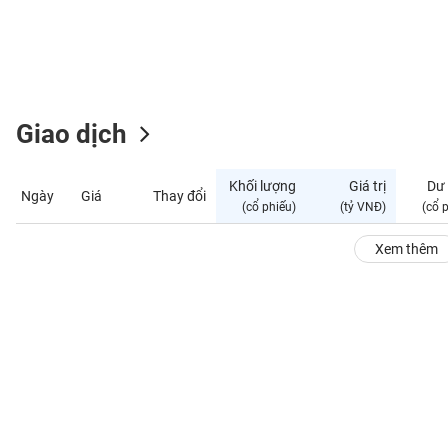
GIỚI
ĐÔNG
DƯƠNG
Giao dịch
TÀI
CHÍNH
Khối lượng
Giá trị
Dư
Ngày
Giá
Thay đổi
CÁ
(cổ phiếu)
(tỷ VNĐ)
(cổ 
NHÂN
Xem thêm
PHÂN
TÍCH
VIETSTOCKFINANCE
VĨ
MÔ