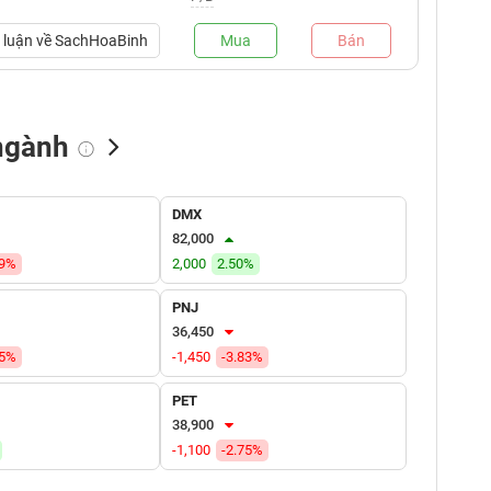
luận về
SachHoaBinh
Mua
Bán
ngành
NN bán
Tự doanh mua
Tự doanh bán
DMX
(tỷ VNĐ)
(tỷ VNĐ)
(tỷ VNĐ)
82,000
39%
2,000
2.50%
PNJ
36,450
15%
-1,450
-3.83%
PET
38,900
-1,100
-2.75%