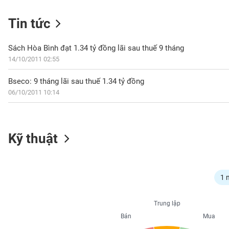
Tin tức
NGÀNH
Sách Hòa Bình đạt 1.34 tỷ đồng lãi sau thuế 9 tháng
14/10/2011 02:55
Bseco: 9 tháng lãi sau thuế 1.34 tỷ đồng
DOANH
06/10/2011 10:14
NGHIỆP
CỔ
Kỹ thuật
PHIẾU
PHÁI
1 
SINH
Trung lập
Bán
Mua
TRÁI