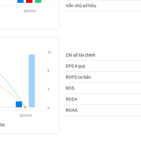
Vốn chủ sở hữu
Q3/2011
12
Chỉ số tài chính
EPS 4 quý
8
BVPS cơ bản
ROS
4
ROEA
0
ROAA
Q3/2011
ROA