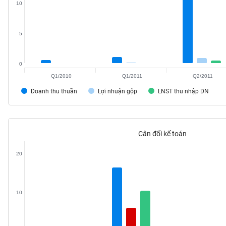
10
VS-
SECTOR
5
0
Q1/2010
Q1/2011
Q2/2011
NĂNG
LƯỢNG
Doanh thu thuần
Lợi nhuận gộp
LNST thu nhập DN
Cân đối kế toán
NGUYÊN
VẬT
20
LIỆU
10
CÔNG
NGHIỆP