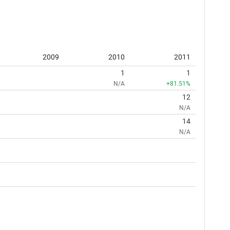
2009
2010
2011
1
1
N/A
+81.51%
12
N/A
14
N/A