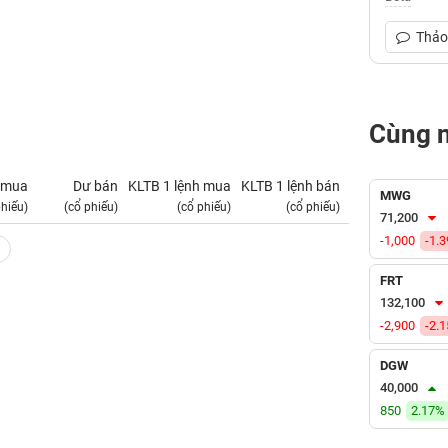
Thảo 
Cùng 
 mua
Dư bán
KLTB 1 lệnh mua
KLTB 1 lệnh bán
NN mua
MWG
phiếu)
(cổ phiếu)
(cổ phiếu)
(cổ phiếu)
(tỷ VNĐ)
71,200
-1,000
-1.
FRT
132,100
-2,900
-2.
DGW
40,000
850
2.17%