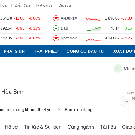
khoán
Diễn đàn
IR Awards
Dịch vụ
,764.78
-11.68
-0.66%
VN30F1M
1,896.00
-17.80
292.64
-0.95
-0.32%
Dầu
78.14
3.15
o
Tin tức
Báo cáo phân tích
Thuật ngữ
Dịch vụ
442.05
-2.98
-0.67%
Spot Gold
4,241.07
-24.25
PHÁI SINH
TRÁI PHIẾU
CÔNG CỤ ĐẦU TƯ
XUẤT DỮ 
Chỉ số PM
c Hòa Bình
Xem 
P
ng mại hàng không thiết yếu
Bán lẻ đa dạng
Hồ sơ
Tin tức & Sự kiện
Cùng ngành
Tài liệu
Giao 