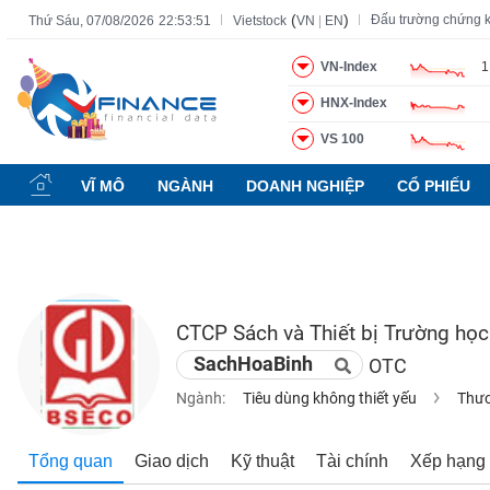
(
)
Đấu trường chứng 
Thứ Sáu, 07/08/2026
22:53:52
Vietstock
VN
|
EN
VN-Index
1
HNX-Index
Tất cả
Tính năng
Ngành
Mã chứng khoán
Lãnh đạ
VS 100
Tính
năng
VĨ MÔ
NGÀNH
DOANH NGHIỆP
CỔ PHIẾU
(-)
VIETSTOCK
CTCP Sách và Thiết bị Trường họ
CHỨNG
SachHoaBinh
OTC
KHOÁN
Ngành:
Tiêu dùng không thiết yếu
Thươ
DOANH
Tổng quan
Giao dịch
Kỹ thuật
Tài chính
Xếp hạng
NGHIỆP