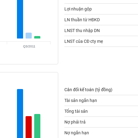
Lợi nhuận gộp
LN thuần từ HĐKD
LNST thu nhập DN
LNST của CĐ cty mẹ
Q3/2011
Cân đối kế toán (tỷ đồng)
Tài sản ngắn hạn
Tổng tài sản
Nợ phải trả
Nợ ngắn hạn