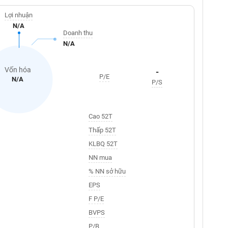
Lợi nhuận
N/A
Doanh thu
N/A
Vốn hóa
-
P/E
N/A
P/S
Cao 52T
Thấp 52T
KLBQ 52T
NN mua
% NN sở hữu
EPS
F P/E
BVPS
P/B