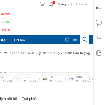
9+
Đăng nhập
English
|
-0.93%
4.20%
-0.57%
LIỆU
TIN MỚI
I ngành sản xuất Việt Nam tháng 7/2026: Sản lượng, số lượng đơn
nhiều
NJ
HPG
FPT
MBB
V
162,998
123,811
118,391
104,672
dịch nội bộ
Trái phiếu