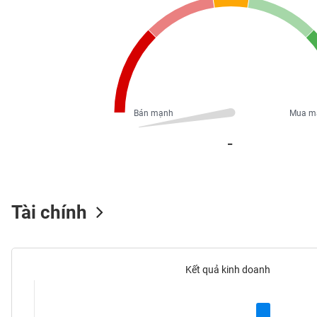
PHIẾU
CÔNG
CỤ
ĐẦU
TƯ
Bán mạnh
Mua m
_
XUẤT
DỮ
LIỆU
Tài chính
TIN
MỚI
Kết quả kinh doanh
Ngành
(-)