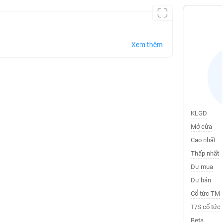
Xem thêm
KLGD
Mở cửa
Cao nhất
Thấp nhất
Dư mua
Dư bán
Cổ tức TM
T/S cổ tức
Beta