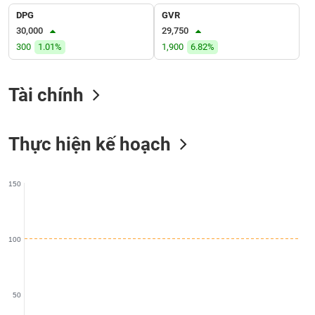
liệu
DPG
GVR
30,000
29,750
Tâm
300
1.01%
1,900
6.82%
lý
TIÊU
thị
DÙNG
trường
KHÔNG
Tài chính
THIẾT
YẾU
Thực hiện kế hoạch
150
TIÊU
DÙNG
THIẾT
YẾU
100
50
CHĂM