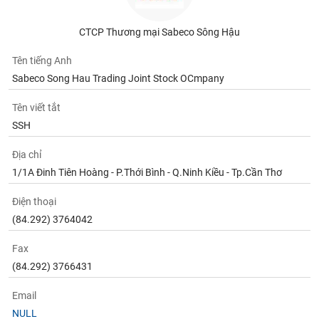
Tất cả
Cổ phiếu
Chỉ số
Chứng chỉ quỹ
Chứng q
CTCP Thương mại Sabeco Sông Hậu
Lãnh
đạo
Tên tiếng Anh
(-)
Sabeco Song Hau Trading Joint Stock OCmpany
Tất cả
Người nội bộ
Người liên quan
Cổ đông lớn
Tên viết tắt
SSH
Tin
tức
(-)
Địa chỉ
1/1A Đinh Tiên Hoàng - P.Thới Bình - Q.Ninh Kiều - Tp.Cần Thơ
Bài
Điện thoại
viết
(84.292) 3764042
của
tác
giả
Fax
(-)
(84.292) 3766431
Email
Báo
cáo
NULL