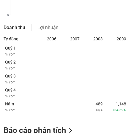
SÓC
SỨC
KHỎE
0
Doanh thu
Lợi nhuận
Tỷ đồng
2006
2007
2008
2009
TÀI
Quý 1
CHÍNH
% YoY
Quý 2
% YoY
Quý 3
CÔNG
% YoY
NGHỆ
Quý 4
THÔNG
% YoY
TIN
Năm
489
1,148
% YoY
N/A
+134.69%
Báo cáo phân tích
DỊCH