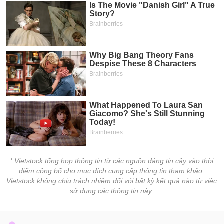
chính
Công
cụ
đầu
tư
Truyền
thông
tài
chính
* Vietstock tổng hợp thông tin từ các nguồn đáng tin cậy vào thời
điểm công bố cho mục đích cung cấp thông tin tham khảo.
Vietstock không chịu trách nhiệm đối với bất kỳ kết quả nào từ việc
sử dụng các thông tin này.
Dữ
liệu