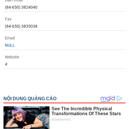
Điện thoại
phân
(84-650) 3824040
tích
(-)
Fax
(84-650) 3835038
Thuật
ngữ
Email
(-)
NULL
Dịch
Website
vụ
#
(-)
Đào
tạo
Sách
tài