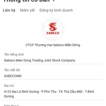
Tất cả
Cổ phiếu
Chỉ số
Chứng chỉ quỹ
Chứng q
Liên hệ
Niêm yết
Đăng ký kinh doanh
Lãnh
đạo
(-)
Tất cả
Người nội bộ
Người liên quan
Cổ đông lớn
Tin
CTCP Thương mại Sabeco Miền Đông
tức
(-)
Tên tiếng Anh
Sabeco Mien Dong Trading Joint Stock Company
Bài
viết
Tên viết tắt
của
SABECOMD
tác
giả
(-)
Địa chỉ
9/23 Đại Lộ Bình Dương - P.Phú Thọ - TX.Thủ Dầu Một - T.Bình
Dương
Báo
cáo