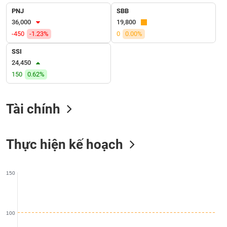
liệu
PNJ
SBB
36,000
19,800
Tâm
-450
-1.23%
0
0.00%
lý
TIÊU
thị
SSI
DÙNG
trường
24,450
KHÔNG
THIẾT
150
0.62%
YẾU
Tài chính
TIÊU
Thực hiện kế hoạch
DÙNG
THIẾT
YẾU
150
100
CHĂM