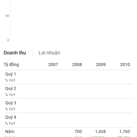
SÓC
SỨC
KHỎE
50
0
TÀI
CHÍNH
Doanh thu
Lợi nhuận
Tỷ đồng
2007
2008
2009
2010
Quý 1
% YoY
CÔNG
Quý 2
NGHỆ
% YoY
THÔNG
TIN
Quý 3
% YoY
Quý 4
% YoY
Năm
700
1,438
1,760
DỊCH