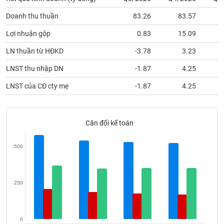
phân
tích
Doanh thu thuần
83.26
83.57
(-)
Lợi nhuận gộp
0.83
15.09
LN thuần từ HĐKD
-3.78
3.23
Thuật
ngữ
(-)
LNST thu nhập DN
-1.87
4.25
LNST của CĐ cty mẹ
-1.87
4.25
Dịch
vụ
(-)
Cân đối kế toán
Đào
500
tạo
250
Sách
tài
0