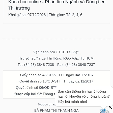
Khóa học online - Phân tích Ngành và Dòng tiền
Thị trường
Khai giảng: 07/12/2026 | Thời gian: Tối 2, 4, 6
Vận hành bởi CTCP Tài Việt.
Trụ sở: 28/47 Lê Thị Hồng, P.Gò Vấp, Tp.HCM
Tel: (84.28) 3848 7238 - Fax: (84.28) 3848 7237
Giấy phép số 48/GP-STTTT ngày 04/11/2016
Quyết định số 13/QĐ-STTTT ngày 02/11/2017
Quyết định số 06/QĐ-STTTT-ICP ngày 20/07/2023
Bạn cần thông tin hay ý tưởng
Được cấp bởi Sở Thông tin và Truyền thông TPHCM
hay lời khuyên về chứng khoán?
Hãy hỏi mình nhé!
Người chịu trách nhiệm
BÀ PHẠM THỊ THANH NGA