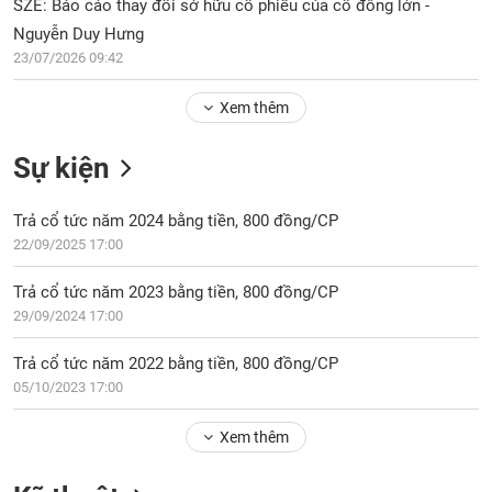
Tổng
SZE: Báo cáo thay đổi sở hữu cổ phiếu của cổ đông lớn -
VS-
quan
SECTOR
Nguyễn Duy Hưng
23/07/2026 09:42
Giao
dịch
Xem thêm
Tài
chính
NĂNG
Sự kiện
Phân
LƯỢNG
tích
Trả cổ tức năm 2024 bằng tiền, 800 đồng/CP
kỹ
22/09/2025 17:00
thuật
Hồ
Trả cổ tức năm 2023 bằng tiền, 800 đồng/CP
NGUYÊN
sơ
VẬT
29/09/2024 17:00
doanh
LIỆU
nghiệp
Trả cổ tức năm 2022 bằng tiền, 800 đồng/CP
Tin
05/10/2023 17:00
tức
sự
Xem thêm
CÔNG
kiện
NGHIỆP
Tài