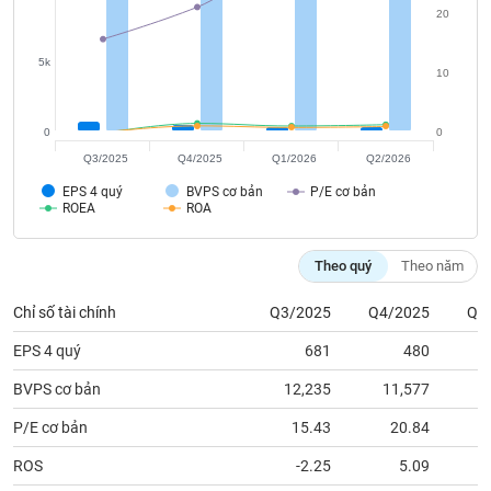
tài
20
chính
5k
10
0
0
Q3/2025
Q4/2025
Q1/2026
Q2/2026
EPS 4 quý
BVPS cơ bản
P/E cơ bản
ROEA
ROA
Theo quý
Theo năm
Chỉ số tài chính
Q3/2025
Q4/2025
Q1
EPS 4 quý
681
480
BVPS cơ bản
12,235
11,577
1
P/E cơ bản
15.43
20.84
ROS
-2.25
5.09