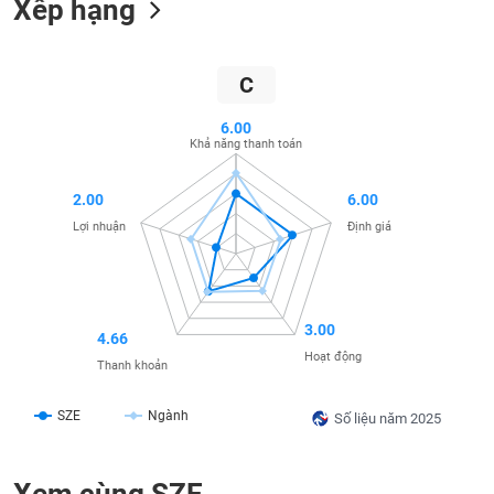
Xếp hạng
SÓC
SỨC
KHỎE
C
6.00
Khả năng thanh toán
TÀI
CHÍNH
2.00
6.00
Lợi nhuận
Định giá
CÔNG
NGHỆ
3.00
4.66
THÔNG
Hoạt động
Thanh khoản
TIN
SZE
Ngành
Số liệu năm 2025
DỊCH