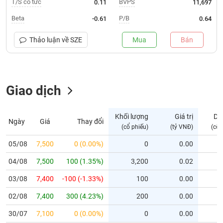
T/S cổ tức
BVPS
0.11
11,697
Trạng
Beta
P/B
-0.61
0.64
thái
NGÀNH
cổ
Thảo luận về
SZE
Mua
Bán
phiếu
Quy
DOANH
mô
Giao dịch
NGHIỆP
thị
trường
Niêm
Khối lượng
Giá trị
Dư
Ngày
Giá
Thay đổi
CỔ
yết
(cổ phiếu)
(tỷ VNĐ)
(cổ 
PHIẾU
Niêm
05/08
7,500
0 (0.00%)
0
0.00
yết
04/08
7,500
100 (1.35%)
3,200
0.02
mới
PHÁI
Niêm
SINH
03/08
7,400
-100 (-1.33%)
100
0.00
yết
02/08
7,400
300 (4.23%)
200
0.00
bổ
sung
TRÁI
30/07
7,100
0 (0.00%)
0
0.00