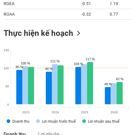
ROEA
-0.51
1.19
ROAA
-0.32
0.77
Thực hiện kế hoạch
150
117 %
117 %
111 %
111 %
105 %
105 %
104 %
104 %
95 %
95 %
100
90 %
90 %
62 %
62 %
48 %
48 %
50
0
2023
2024
2025
2026
Doanh thu
Lợi nhuận trước thuế
Lợi nhuận sau thuế
Doanh thu
Lợi nhuận