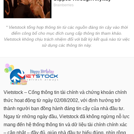
* Vietstock tổng hợp thông tin từ các nguồn đáng tin cậy vào thời
điểm công bố cho mục đích cung cấp thông tin tham khảo.
Vietstock không chịu trách nhiệm đối với bất kỳ kết quả nào từ việc
sử dụng các thông tin này.
Vietstock – Cổng thông tin tài chính và chứng khoán chính
thức hoạt động từ ngày 02/08/2002, với định hướng trở
thành người bạn đồng hành đáng tin cậy của nhà đầu tư.
Ngay từ những ngày đầu, Vietstock đã không ngừng nỗ lực
mang đến hệ thống thông tin và dữ liệu tài chính chính xác
– cập nhật – đầy đủ, giúp nhà đầu tư hiểu đúng, nhìn rộng