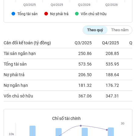
chính
Q3/2025
Q4/2025
Q1/2026
Q2/2026
Tổng tài sản
Nợ phải trả
Vốn chủ sỡ hữu
Công
Theo quý
Theo năm
cụ
đầu
Cân đối kế toán (tỷ đồng)
Q3/2025
Q4/2025
Q1
tư
Tài sản ngắn hạn
250.86
208.85
2
Tổng tài sản
573.56
535.95
5
Nợ phải trả
206.50
188.64
1
Truyền
thông
Nợ ngắn hạn
181.32
176.72
1
tài
chính
Vốn chủ sở hữu
367.06
347.31
3
Chỉ số tài chính
30
Dữ
liệu
10k