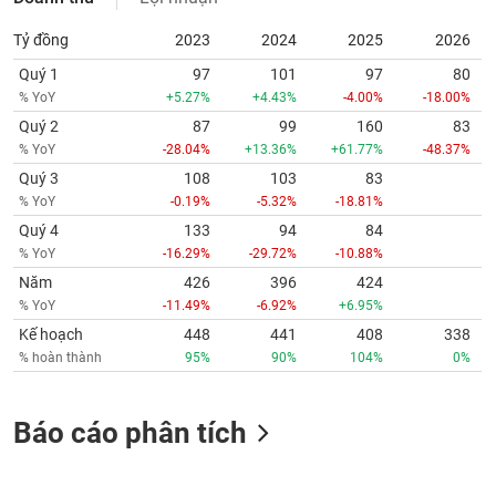
Tỷ đồng
2023
2024
2025
2026
Quý 1
97
101
97
80
% YoY
+5.27%
+4.43%
-4.00%
-18.00%
Quý 2
87
99
160
83
% YoY
-28.04%
+13.36%
+61.77%
-48.37%
Quý 3
108
103
83
% YoY
-0.19%
-5.32%
-18.81%
Quý 4
133
94
84
% YoY
-16.29%
-29.72%
-10.88%
Năm
426
396
424
% YoY
-11.49%
-6.92%
+6.95%
Kế hoạch
448
441
408
338
% hoàn thành
95%
90%
104%
0%
Báo cáo phân tích