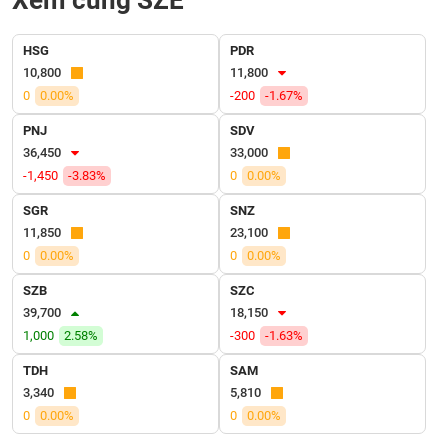
Xem cùng SZE
VỤ
TRUYỀN
THÔNG
HSG
PDR
10,800
11,800
0
0.00%
-200
-1.67%
PNJ
SDV
TIỆN
36,450
33,000
ÍCH
-1,450
-3.83%
0
0.00%
SGR
SNZ
11,850
23,100
0
0.00%
0
0.00%
BẤT
SZB
SZC
ĐỘNG
39,700
18,150
SẢN
1,000
2.58%
-300
-1.63%
Mã
TDH
SAM
chứng
3,340
5,810
khoán
(-)
0
0.00%
0
0.00%