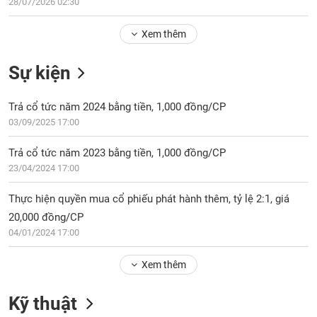
Tổng
28/07/2026 02:30
VS-
quan
SECTOR
Xem thêm
Giao
dịch
Sự kiện
Tài
chính
NĂNG
Trả cổ tức năm 2024 bằng tiền, 1,000 đồng/CP
Phân
LƯỢNG
03/09/2025 17:00
tích
kỹ
Trả cổ tức năm 2023 bằng tiền, 1,000 đồng/CP
thuật
23/04/2024 17:00
Hồ
NGUYÊN
sơ
Thực hiện quyền mua cổ phiếu phát hành thêm, tỷ lệ 2:1, giá
VẬT
doanh
20,000 đồng/CP
LIỆU
nghiệp
04/01/2024 17:00
Tin
tức
Xem thêm
sự
CÔNG
kiện
Kỹ thuật
NGHIỆP
Tài