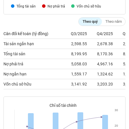
chính
Tổng tài sản
Nợ phải trả
Vốn chủ sỡ hữu
Theo quý
Theo năm
Công
Cân đối kế toán (tỷ đồng)
Q3/2025
Q4/2025
Q1
cụ
đầu
Tài sản ngắn hạn
2,598.55
2,678.38
2,6
tư
Tổng tài sản
8,199.95
8,170.36
8,3
Nợ phải trả
5,058.03
4,967.16
5,1
Truyền
Nợ ngắn hạn
1,559.17
1,324.62
1,1
thông
Vốn chủ sở hữu
3,141.92
3,203.20
3,2
tài
chính
Chỉ số tài chính
30
Dữ
liệu
20