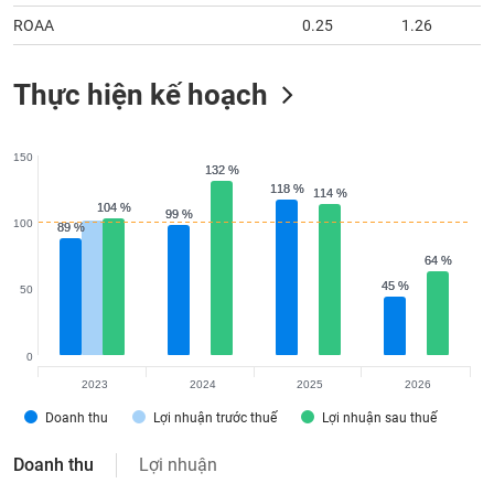
ROAA
0.25
1.26
Thực hiện kế hoạch
150
132 %
132 %
118 %
118 %
114 %
114 %
104 %
104 %
99 %
99 %
100
89 %
89 %
64 %
64 %
45 %
45 %
50
0
2023
2024
2025
2026
Doanh thu
Lợi nhuận trước thuế
Lợi nhuận sau thuế
Doanh thu
Lợi nhuận