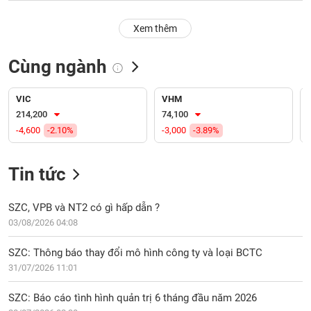
PHIẾU
Hủy
niêm
Xem thêm
yết
Theo
Cùng ngành
CÔNG
dõi
CỤ
đặc
ĐẦU
biệt
VIC
VHM
TƯ
214,200
74,100
Không
-4,600
-2.10%
-3,000
-3.89%
được
ký
XUẤT
quỹ
DỮ
Tin tức
LIỆU
Danh
mục
SZC, VPB và NT2 có gì hấp dẫn ?
ETF
03/08/2026 04:08
TIN
Cổ
MỚI
SZC: Thông báo thay đổi mô hình công ty và loại BCTC
phiếu
31/07/2026 11:01
chi
Ngành
tiết
(-)
SZC: Báo cáo tình hình quản trị 6 tháng đầu năm 2026