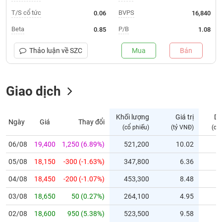
T/S cổ tức
BVPS
0.06
16,840
Trạng
thái
Beta
P/B
0.85
1.08
NGÀNH
cổ
phiếu
Thảo luận về
SZC
Mua
Bán
Quy
DOANH
mô
NGHIỆP
Giao dịch
thị
trường
Niêm
Khối lượng
Giá trị
D
Ngày
Giá
Thay đổi
CỔ
yết
(cổ phiếu)
(tỷ VNĐ)
(cổ
PHIẾU
Niêm
06/08
19,400
1,250 (6.89%)
521,200
10.02
yết
mới
05/08
18,150
-300 (-1.63%)
347,800
6.36
PHÁI
Niêm
SINH
04/08
18,450
-200 (-1.07%)
453,300
8.48
yết
03/08
18,650
50 (0.27%)
264,100
4.95
bổ
sung
TRÁI
02/08
18,600
950 (5.38%)
523,500
9.58