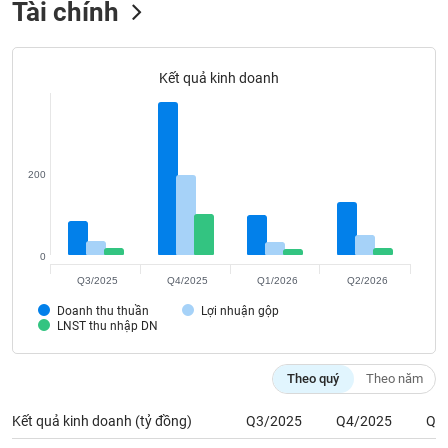
Tài chính
Tất cả
Cổ phiếu
Chỉ số
Chứng chỉ quỹ
Chứng q
Lãnh
đạo
Kết quả kinh doanh
(-)
Tất cả
Người nội bộ
Người liên quan
Cổ đông lớn
200
Tin
tức
(-)
0
Bài
Q3/2025
Q4/2025
Q1/2026
Q2/2026
viết
của
Doanh thu thuần
Lợi nhuận gộp
LNST thu nhập DN
tác
giả
(-)
Theo quý
Theo năm
Kết quả kinh doanh (tỷ đồng)
Q3/2025
Q4/2025
Q1
Báo
cáo