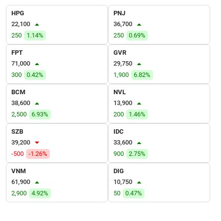
VỤ
HPG
PNJ
TRUYỀN
22,100
36,700
THÔNG
250
1.14%
250
0.69%
FPT
GVR
71,000
29,750
TIỆN
300
0.42%
1,900
6.82%
ÍCH
BCM
NVL
38,600
13,900
2,500
6.93%
200
1.46%
SZB
IDC
BẤT
39,200
33,600
ĐỘNG
-500
-1.26%
900
2.75%
SẢN
VNM
DIG
Mã
61,900
10,750
chứng
2,900
4.92%
50
0.47%
khoán
(-)