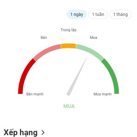
liệu
1 ngày
1 tuần
1 tháng
Tâm
lý
TIÊU
thị
Trung lập
DÙNG
trường
Bán
Mua
KHÔNG
THIẾT
YẾU
TIÊU
DÙNG
Bán mạnh
Mua mạnh
THIẾT
YẾU
MUA
Xếp hạng
CHĂM