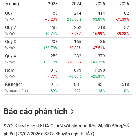
Tỷ đồng
2023
2024
2025
2026
Quý 1
63
214
414
102
% YoY
-77.23%
+238.38%
+93.81%
-75.39%
Quý 2
288
262
218
132
% YoY
+9.74%
-8.93%
-16.99%
-39.28%
Quý 3
208
165
86
% YoY
+68.79%
-20.83%
-47.51%
Quý 4
259
232
379
% YoY
+32.12%
-10.35%
+63.72%
Năm
818
873
1,098
% YoY
-4.77%
+6.69%
+25.81%
Kế hoạch
915
881
931
518
% hoàn thành
89%
99%
118%
0%
Báo cáo phân tích
SZC: Khuyến nghị KHẢ QUAN với giá mục tiêu 24,000 đồng/cổ
phiếu (29/07/2026): SZC: Khuyến nghị KHẢ Q