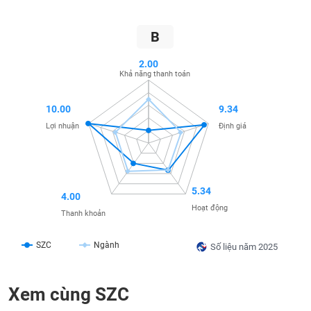
SÓC
SỨC
KHỎE
B
2.00
Khả năng thanh toán
TÀI
10.00
9.34
CHÍNH
Lợi nhuận
Định giá
CÔNG
5.34
4.00
NGHỆ
Hoạt động
Thanh khoản
THÔNG
TIN
SZC
Ngành
Số liệu năm 2025
Xem cùng SZC
DỊCH