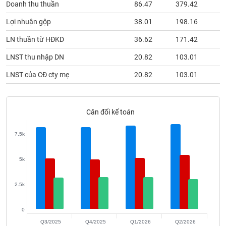
Doanh thu thuần
86.47
379.42
1
phân
tích
(-)
Lợi nhuận gộp
38.01
198.16
LN thuần từ HĐKD
36.62
171.42
Thuật
LNST thu nhập DN
20.82
103.01
ngữ
(-)
LNST của CĐ cty mẹ
20.82
103.01
Dịch
vụ
Cân đối kế toán
(-)
7.5k
Đào
tạo
5k
2.5k
Sách
0
tài
Q3/2025
Q4/2025
Q1/2026
Q2/2026