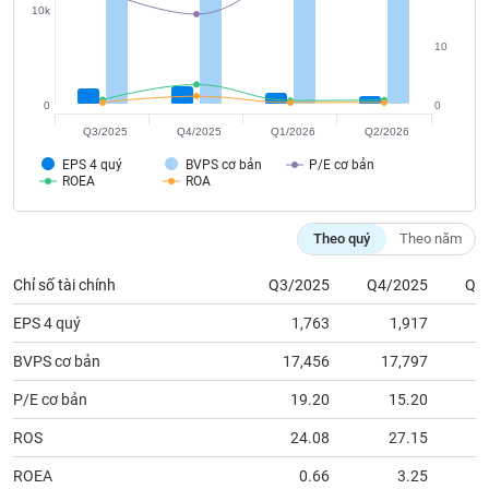
tài
10k
chính
10
0
0
Q3/2025
Q4/2025
Q1/2026
Q2/2026
EPS 4 quý
BVPS cơ bản
P/E cơ bản
ROEA
ROA
Theo quý
Theo năm
Chỉ số tài chính
Q3/2025
Q4/2025
Q1
EPS 4 quý
1,763
1,917
BVPS cơ bản
17,456
17,797
1
P/E cơ bản
19.20
15.20
ROS
24.08
27.15
ROEA
0.66
3.25