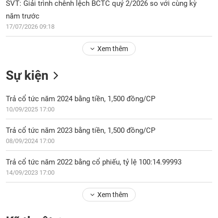
Tổng
SVT: Giải trình chênh lệch BCTC quý 2/2026 so với cùng kỳ
VS-
quan
SECTOR
năm trước
Giao
17/07/2026 09:18
dịch
Xem thêm
Tài
chính
NĂNG
Sự kiện
Phân
LƯỢNG
tích
Trả cổ tức năm 2024 bằng tiền, 1,500 đồng/CP
kỹ
thuật
10/09/2025 17:00
Hồ
NGUYÊN
Trả cổ tức năm 2023 bằng tiền, 1,500 đồng/CP
sơ
VẬT
08/09/2024 17:00
doanh
LIỆU
nghiệp
Trả cổ tức năm 2022 bằng cổ phiếu, tỷ lệ 100:14.99993
Tin
14/09/2023 17:00
tức
sự
Xem thêm
CÔNG
kiện
NGHIỆP
Tài