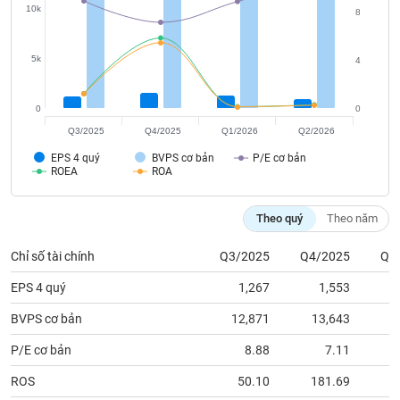
tài
10k
8
chính
5k
4
0
0
Q3/2025
Q4/2025
Q1/2026
Q2/2026
EPS 4 quý
BVPS cơ bản
P/E cơ bản
ROEA
ROA
Theo quý
Theo năm
Chỉ số tài chính
Q3/2025
Q4/2025
Q1
EPS 4 quý
1,267
1,553
BVPS cơ bản
12,871
13,643
1
P/E cơ bản
8.88
7.11
ROS
50.10
181.69