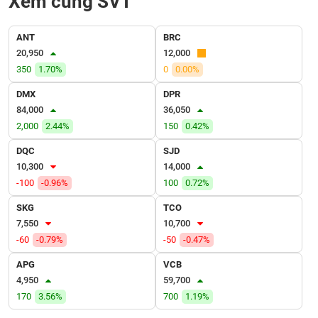
Xem cùng SVT
VỤ
TRUYỀN
THÔNG
ANT
BRC
20,950
12,000
350
1.70%
0
0.00%
DMX
DPR
TIỆN
84,000
36,050
ÍCH
2,000
2.44%
150
0.42%
DQC
SJD
10,300
14,000
-100
-0.96%
100
0.72%
BẤT
ĐỘNG
SKG
TCO
SẢN
7,550
10,700
-60
-0.79%
-50
-0.47%
Mã
APG
VCB
chứng
4,950
59,700
khoán
(-)
170
3.56%
700
1.19%