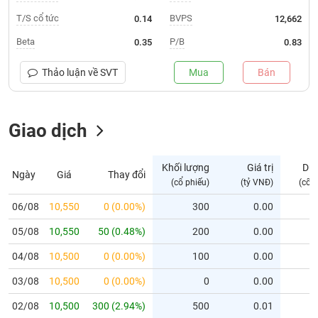
T/S cổ tức
BVPS
0.14
12,662
Trạng
thái
Beta
P/B
0.35
0.83
NGÀNH
cổ
phiếu
Thảo luận về
SVT
Mua
Bán
Quy
DOANH
mô
NGHIỆP
Giao dịch
thị
trường
Niêm
Khối lượng
Giá trị
Dư
Ngày
Giá
Thay đổi
CỔ
yết
(cổ phiếu)
(tỷ VNĐ)
(cổ 
PHIẾU
Niêm
06/08
10,550
0 (0.00%)
300
0.00
yết
mới
05/08
10,550
50 (0.48%)
200
0.00
PHÁI
Niêm
SINH
04/08
10,500
0 (0.00%)
100
0.00
yết
03/08
10,500
0 (0.00%)
0
0.00
bổ
sung
TRÁI
02/08
10,500
300 (2.94%)
500
0.01