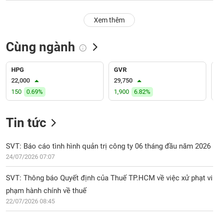
PHIẾU
Hủy
niêm
Xem thêm
yết
Theo
Cùng ngành
CÔNG
dõi
CỤ
đặc
ĐẦU
biệt
HPG
GVR
TƯ
22,000
29,750
Không
150
0.69%
1,900
6.82%
được
ký
XUẤT
quỹ
DỮ
Tin tức
LIỆU
Danh
mục
SVT: Báo cáo tình hình quản trị công ty 06 tháng đầu năm 2026
ETF
24/07/2026 07:07
TIN
Cổ
MỚI
SVT: Thông báo Quyết định của Thuế TP.HCM về việc xử phạt vi
phiếu
phạm hành chính về thuế
chi
Ngành
tiết
22/07/2026 08:45
(-)