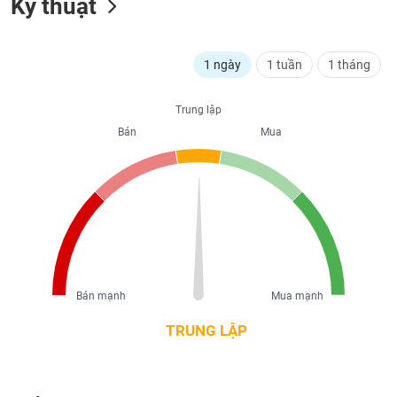
Kỹ thuật
liệu
Tâm
1 ngày
1 tuần
1 tháng
lý
TIÊU
thị
DÙNG
trường
KHÔNG
Trung lập
THIẾT
Bán
Mua
YẾU
TIÊU
DÙNG
THIẾT
YẾU
Bán mạnh
Mua mạnh
TRUNG LẬP
CHĂM