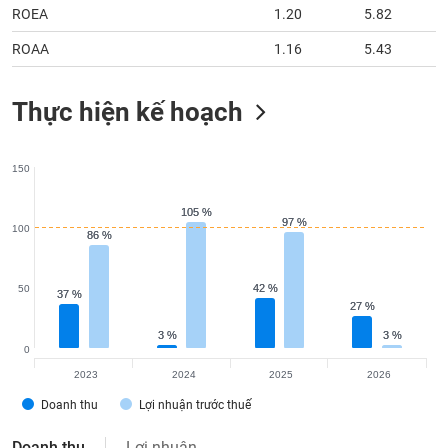
ROEA
1.20
5.82
ROAA
1.16
5.43
Thực hiện kế hoạch
150
105 %
105 %
97 %
97 %
100
86 %
86 %
42 %
42 %
50
37 %
37 %
27 %
27 %
3 %
3 %
3 %
3 %
0
2023
2024
2025
2026
Doanh thu
Lợi nhuận trước thuế
Doanh thu
Lợi nhuận