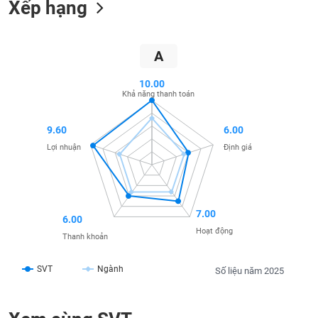
Xếp hạng
SÓC
SỨC
KHỎE
A
10.00
Khả năng thanh toán
TÀI
CHÍNH
9.60
6.00
Lợi nhuận
Định giá
CÔNG
NGHỆ
7.00
6.00
THÔNG
Hoạt động
TIN
Thanh khoản
SVT
Ngành
Số liệu năm 2025
DỊCH