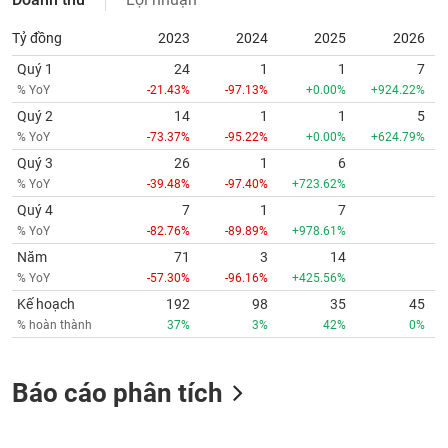
Tỷ đồng
2023
2024
2025
2026
Quý 1
24
1
1
7
% YoY
-21.43%
-97.13%
+0.00%
+924.22%
Quý 2
14
1
1
5
% YoY
-73.37%
-95.22%
+0.00%
+624.79%
Quý 3
26
1
6
% YoY
-39.48%
-97.40%
+723.62%
Quý 4
7
1
7
% YoY
-82.76%
-89.89%
+978.61%
Năm
71
3
14
% YoY
-57.30%
-96.16%
+425.56%
Kế hoạch
192
98
35
45
% hoàn thành
37%
3%
42%
0%
Báo cáo phân tích