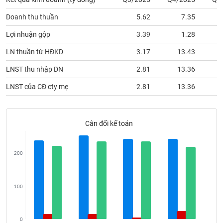
phân
tích
Doanh thu thuần
5.62
7.35
(-)
Lợi nhuận gộp
3.39
1.28
Thuật
LN thuần từ HĐKD
3.17
13.43
ngữ
(-)
LNST thu nhập DN
2.81
13.36
LNST của CĐ cty mẹ
2.81
13.36
Dịch
vụ
(-)
Cân đối kế toán
Đào
200
tạo
100
Sách
tài
0