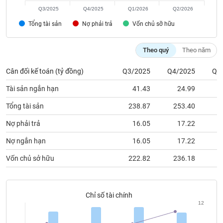
chính
Q3/2025
Q4/2025
Q1/2026
Q2/2026
Tổng tài sản
Nợ phải trả
Vốn chủ sỡ hữu
Công
Theo quý
Theo năm
cụ
đầu
Cân đối kế toán (tỷ đồng)
Q3/2025
Q4/2025
Q1
tư
Tài sản ngắn hạn
41.43
24.99
Tổng tài sản
238.87
253.40
2
Nợ phải trả
16.05
17.22
Truyền
thông
Nợ ngắn hạn
16.05
17.22
tài
chính
Vốn chủ sở hữu
222.82
236.18
2
Chỉ số tài chính
12
Dữ
liệu