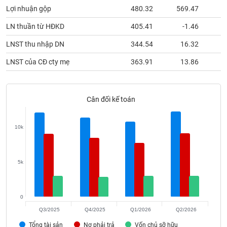
phân
Lợi nhuận gộp
480.32
569.47
5
tích
(-)
LN thuần từ HĐKD
405.41
-1.46
LNST thu nhập DN
344.54
16.32
Thuật
ngữ
LNST của CĐ cty mẹ
363.91
13.86
(-)
Cân đối kế toán
Dịch
vụ
(-)
10k
Đào
tạo
5k
0
Sách
Q3/2025
Q4/2025
Q1/2026
Q2/2026
tài
Tổng tài sản
Nợ phải trả
Vốn chủ sỡ hữu