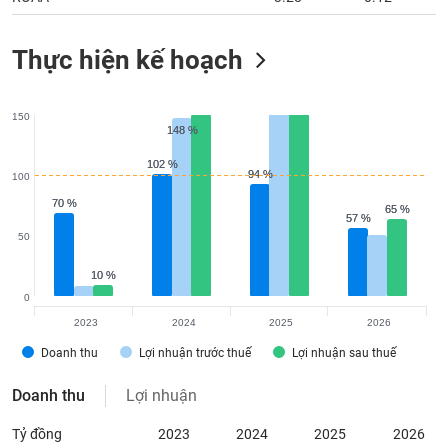
Thực hiện kế hoạch
150
148 %
148 %
102 %
102 %
94 %
94 %
100
70 %
70 %
65 %
65 %
57 %
57 %
50
10 %
10 %
0
2023
2024
2025
2026
Doanh thu
Lợi nhuận trước thuế
Lợi nhuận sau thuế
Doanh thu
Lợi nhuận
Tỷ đồng
2023
2024
2025
2026