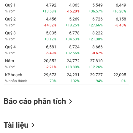
Quý 1
4,792
4,063
5,549
6,449
% YoY
+13.58%
-15.20%
+36.57%
+16.20%
Quý 2
4,456
5,269
6,726
6,158
% YoY
-14.32%
+18.25%
+27.66%
-8.45%
Quý 3
5,035
6,778
8,222
% YoY
+0.12%
+34.63%
+21.30%
Quý 4
6,581
8,724
8,666
% YoY
-6.49%
+32.56%
-0.67%
Năm
20,852
24,772
27,810
% YoY
-2.21%
+18.80%
+12.26%
Kế hoạch
29,673
24,231
29,727
22,095
% hoàn thành
70%
102%
94%
0%
Báo cáo phân tích
Tài liệu