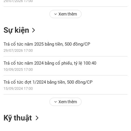
Tổng
29/07/2026 17:00
VS-
quan
SECTOR
Xem thêm
Giao
dịch
Sự kiện
Tài
chính
NĂNG
Trả cổ tức năm 2025 bằng tiền, 500 đồng/CP
Phân
LƯỢNG
29/07/2026 17:00
tích
kỹ
Trả cổ tức năm 2024 bằng cổ phiếu, tỷ lệ 100:40
thuật
10/09/2025 17:00
Hồ
NGUYÊN
sơ
Trả cổ tức đợt 1/2024 bằng tiền, 500 đồng/CP
VẬT
doanh
15/09/2024 17:00
LIỆU
nghiệp
Xem thêm
Tin
tức
sự
Kỹ thuật
CÔNG
kiện
NGHIỆP
Tài