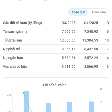
chính
Theo quý
Theo năm
Cân đối kế toán (tỷ đồng)
Q3/2025
Q4/2025
Q1
Công
cụ
Tài sản ngắn hạn
7,659.59
7,348.93
6,5
đầu
tư
Tổng tài sản
12,066.66
11,304.53
10,7
Nợ phải trả
9,055.16
8,437.58
7,7
Nợ ngắn hạn
5,560.81
5,572.29
4,6
Truyền
Vốn chủ sở hữu
3,011.50
2,866.95
3,0
thông
tài
chính
Chỉ số tài chính
15
40k
Dữ
10
liệu