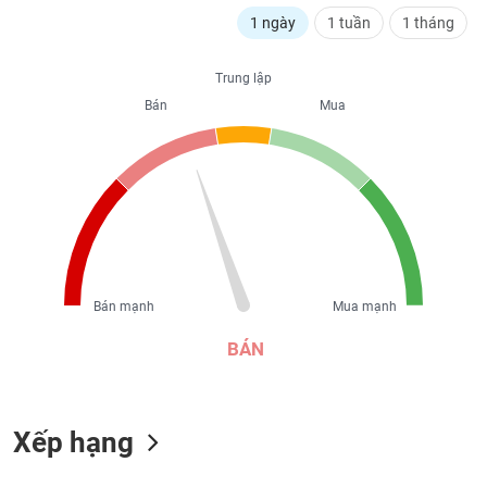
liệu
1 ngày
1 tuần
1 tháng
Tâm
Trung lập
lý
TIÊU
thị
Bán
Mua
DÙNG
trường
KHÔNG
THIẾT
YẾU
TIÊU
Bán mạnh
Mua mạnh
DÙNG
THIẾT
BÁN
YẾU
Xếp hạng
CHĂM