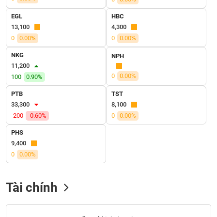
VỤ
TRUYỀN
EGL
HBC
THÔNG
13,100
4,300
0
0.00%
0
0.00%
NKG
NPH
11,200
TIỆN
0
0.00%
100
0.90%
ÍCH
PTB
TST
33,300
8,100
-200
-0.60%
0
0.00%
BẤT
PHS
ĐỘNG
9,400
SẢN
0
0.00%
Mã
chứng
Tài chính
khoán
(-)