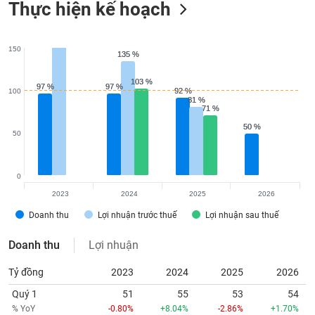
Thực hiện kế hoạch
150
135 %
135 %
103 %
103 %
97 %
97 %
97 %
97 %
92 %
92 %
100
81 %
81 %
71 %
71 %
50 %
50 %
50
0
2023
2024
2025
2026
Doanh thu
Lợi nhuận trước thuế
Lợi nhuận sau thuế
Doanh thu
Lợi nhuận
Tỷ đồng
2023
2024
2025
2026
Quý 1
51
55
53
54
% YoY
-0.80%
+8.04%
-2.86%
+1.70%