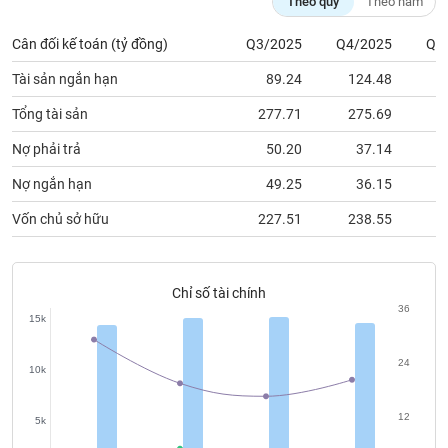
Theo quý
Theo năm
chính
Cân đối kế toán (tỷ đồng)
Q3/2025
Q4/2025
Q1
Tài sản ngắn hạn
89.24
124.48
1
Công
Tổng tài sản
277.71
275.69
2
cụ
đầu
Nợ phải trả
50.20
37.14
tư
Nợ ngắn hạn
49.25
36.15
Vốn chủ sở hữu
227.51
238.55
2
Truyền
thông
Chỉ số tài chính
tài
36
chính
15k
24
10k
Dữ
12
5k
liệu