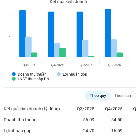
Kết quả kinh doanh
Tất cả
Cổ phiếu
Chỉ số
Chứng chỉ quỹ
Chứng q
50
Lãnh
đạo
(-)
25
Tất cả
Người nội bộ
Người liên quan
Cổ đông lớn
Tin
0
tức
Q3/2025
Q4/2025
Q1/2026
Q2/2026
(-)
Doanh thu thuần
Lợi nhuận gộp
LNST thu nhập DN
Bài
viết
Theo quý
Theo năm
của
tác
giả
Kết quả kinh doanh (tỷ đồng)
Q3/2025
Q4/2025
Q1
(-)
Doanh thu thuần
56.09
54.50
Lợi nhuận gộp
24.70
16.59
Báo
cáo