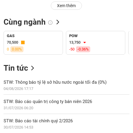
PHIẾU
Hủy
Xem thêm
niêm
yết
Cùng ngành
Theo
CÔNG
dõi
CỤ
đặc
GAS
POW
ĐẦU
biệt
70,500
13,750
TƯ
0
0.00%
-50
-0.36%
Không
được
ký
Tin tức
XUẤT
quỹ
DỮ
LIỆU
Danh
STW: Thông báo tỷ lệ sở hữu nước ngoài tối đa (0%)
mục
04/08/2026 17:17
ETF
TIN
STW: Báo cáo quản trị công ty bán niên 2026
Cổ
MỚI
31/07/2026 06:20
phiếu
chi
Ngành
STW: Báo cáo tài chính quý 2/2026
tiết
(-)
30/07/2026 14:53