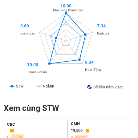
SÓC
10.00
SỨC
Khả năng thanh toán
KHỎE
3.60
7.34
Lợi nhuận
Định giá
TÀI
CHÍNH
8.34
10.00
Hoạt động
Thanh khoản
CÔNG
STW
Ngành
Số liệu năm 2025
NGHỆ
THÔNG
TIN
Xem cùng STW
CMN
CBC
19,500
DỊCH
0
0.00%
0
0.00%