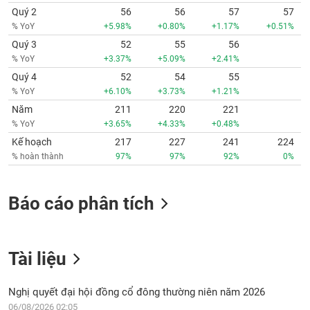
Quý 2
56
56
57
57
% YoY
+5.98%
+0.80%
+1.17%
+0.51%
Quý 3
52
55
56
% YoY
+3.37%
+5.09%
+2.41%
Quý 4
52
54
55
% YoY
+6.10%
+3.73%
+1.21%
Năm
211
220
221
% YoY
+3.65%
+4.33%
+0.48%
Kế hoạch
217
227
241
224
% hoàn thành
97%
97%
92%
0%
Báo cáo phân tích
Tài liệu
Nghị quyết đại hội đồng cổ đông thường niên năm 2026
06/08/2026 02:05