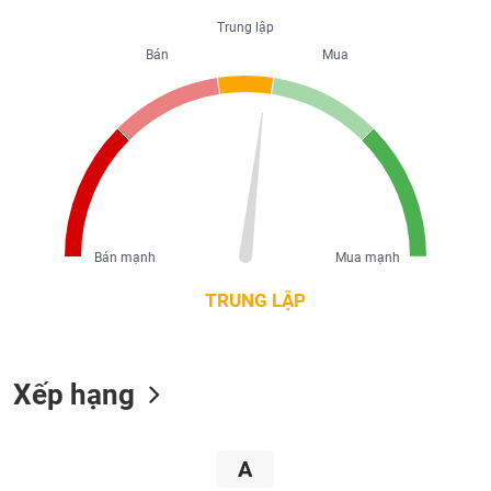
liệu
Trung lập
Bán
Mua
Tâm
lý
TIÊU
thị
DÙNG
trường
KHÔNG
THIẾT
YẾU
Bán mạnh
Mua mạnh
TIÊU
TRUNG LẬP
DÙNG
THIẾT
YẾU
Xếp hạng
A
CHĂM