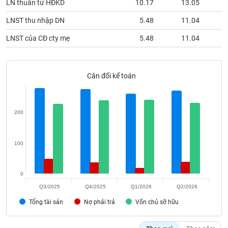
LN thuần từ HĐKD
10.17
13.05
phân
tích
LNST thu nhập DN
5.48
11.04
(-)
LNST của CĐ cty mẹ
5.48
11.04
Thuật
ngữ
(-)
Cân đối kế toán
Dịch
vụ
200
(-)
100
Đào
tạo
0
Q3/2025
Q4/2025
Q1/2026
Q2/2026
Tổng tài sản
Nợ phải trả
Vốn chủ sỡ hữu
Sách
tài