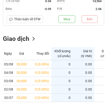
T/S cổ tức
BVPS
0.04
14,564
Trạng
Beta
P/B
-0.09
2.06
thái
NGÀNH
cổ
Thảo luận về
STW
Mua
Bán
phiếu
Quy
Giao dịch
DOANH
mô
NGHIỆP
thị
trường
Khối lượng
Giá trị
Dư
Ngày
Giá
Thay đổi
Niêm
(cổ phiếu)
(tỷ VNĐ)
(cổ 
CỔ
yết
PHIẾU
05/08
30,000
0 (0.00%)
0
0.00
Niêm
04/08
yết
30,000
0 (0.00%)
0
0.00
mới
PHÁI
03/08
30,000
0 (0.00%)
0
0.00
Niêm
SINH
02/08
30,000
0 (0.00%)
0
0.00
yết
bổ
30/07
30,000
0 (0.00%)
0
0.00
sung
TRÁI