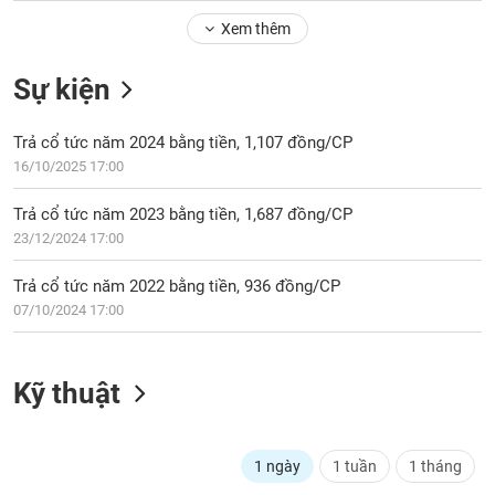
Tổng
VS-
quan
Xem thêm
SECTOR
Giao
Sự kiện
dịch
Tài
Trả cổ tức năm 2024 bằng tiền, 1,107 đồng/CP
chính
NĂNG
16/10/2025 17:00
Phân
LƯỢNG
tích
Trả cổ tức năm 2023 bằng tiền, 1,687 đồng/CP
kỹ
23/12/2024 17:00
thuật
Hồ
Trả cổ tức năm 2022 bằng tiền, 936 đồng/CP
NGUYÊN
sơ
07/10/2024 17:00
VẬT
doanh
LIỆU
nghiệp
Kỹ thuật
Tin
tức
sự
CÔNG
kiện
1 ngày
1 tuần
1 tháng
NGHIỆP
Tài