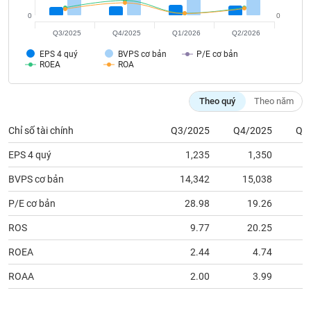
tài
chính
0
0
Q3/2025
Q4/2025
Q1/2026
Q2/2026
EPS 4 quý
BVPS cơ bản
P/E cơ bản
ROEA
ROA
Theo quý
Theo năm
Chỉ số tài chính
Q3/2025
Q4/2025
Q1
EPS 4 quý
1,235
1,350
BVPS cơ bản
14,342
15,038
1
P/E cơ bản
28.98
19.26
ROS
9.77
20.25
ROEA
2.44
4.74
ROAA
2.00
3.99