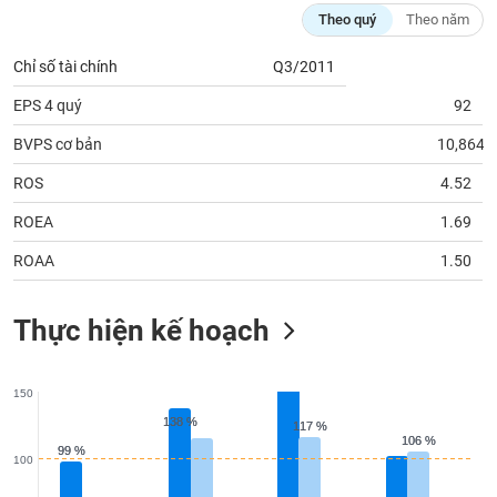
chính
Theo quý
Theo năm
Chỉ số tài chính
Q3/2011
EPS 4 quý
92
Công
cụ
BVPS cơ bản
10,864
đầu
tư
ROS
4.52
ROEA
1.69
ROAA
1.50
Truyền
thông
Thực hiện kế hoạch
tài
chính
150
138 %
138 %
117 %
117 %
106 %
106 %
99 %
99 %
Dữ
100
liệu