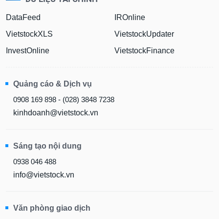
DataFeed
IROnline
VietstockXLS
VietstockUpdater
InvestOnline
VietstockFinance
Quảng cáo & Dịch vụ
0908 169 898 - (028) 3848 7238
kinhdoanh@vietstock.vn
Sáng tạo nội dung
0938 046 488
info@vietstock.vn
Văn phòng giao dịch
81/10B Hồ Văn Huê,