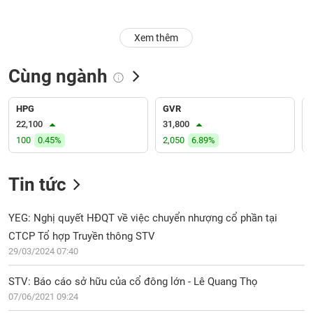
Trạng
Xem thêm
thái
NGÀNH
cổ
phiếu
Cùng ngành
Quy
DOANH
mô
HPG
GVR
NGHIỆP
thị
22,100
31,800
trường
100
0.45%
2,050
6.89%
Niêm
CỔ
yết
Tin tức
PHIẾU
Niêm
yết
YEG: Nghị quyết HĐQT về việc chuyển nhượng cổ phần tại
mới
CTCP Tổ hợp Truyền thông STV
PHÁI
Niêm
SINH
29/03/2024 07:40
yết
bổ
STV: Báo cáo sở hữu của cổ đông lớn - Lê Quang Thọ
sung
07/06/2021 09:24
TRÁI