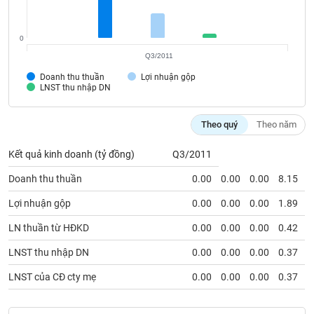
VỤ
TRUYỀN
THÔNG
0
Q3/2011
Doanh thu thuần
Lợi nhuận gộp
LNST thu nhập DN
TIỆN
ÍCH
Theo quý
Theo năm
Kết quả kinh doanh (tỷ đồng)
Q3/2011
Doanh thu thuần
0.00
0.00
0.00
8.15
BẤT
Lợi nhuận gộp
0.00
0.00
0.00
1.89
ĐỘNG
SẢN
LN thuần từ HĐKD
0.00
0.00
0.00
0.42
LNST thu nhập DN
0.00
0.00
0.00
0.37
Mã
chứng
LNST của CĐ cty mẹ
0.00
0.00
0.00
0.37
khoán
(-)