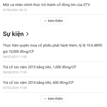
PHIẾU
Hủy
Một cá nhân chính thức trở thành cổ đông lớn của STV
niêm
07/06/2021 06:13
yết
Theo
Xem thêm
CÔNG
dõi
CỤ
đặc
ĐẦU
Sự kiện
biệt
TƯ
Không
Thực hiện quyền mua cổ phiếu phát hành thêm, tỷ lệ 10:6.8899,
được
giá 10,000 đồng/CP
ký
XUẤT
quỹ
04/07/2017 17:00
DỮ
LIỆU
Danh
Trả cổ tức năm 2015 bằng tiền, 1,000 đồng/CP
mục
28/09/2016 17:00
ETF
TIN
Trả cổ tức năm 2014 bằng tiền, 600 đồng/CP
Cổ
MỚI
07/03/2016 17:00
phiếu
chi
Ngành
tiết
Xem thêm
(-)