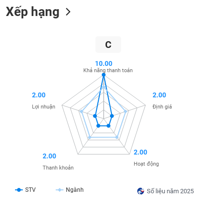
Xếp hạng
liệu
Tâm
lý
TIÊU
C
thị
DÙNG
trường
KHÔNG
10.00
THIẾT
Khả năng thanh toán
YẾU
2.00
2.00
Lợi nhuận
Định giá
TIÊU
DÙNG
THIẾT
2.00
2.00
YẾU
Hoạt động
Thanh khoản
STV
Ngành
Số liệu năm 2025
CHĂM