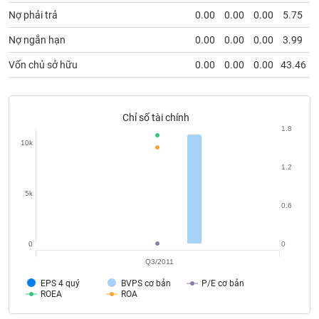
phân
Nợ phải trả
0.00
0.00
0.00
5.75
tích
(-)
Nợ ngắn hạn
0.00
0.00
0.00
3.99
Vốn chủ sở hữu
0.00
0.00
0.00
43.46
Thuật
ngữ
(-)
Chỉ số tài chính
1.8
Dịch
10k
vụ
(-)
1.2
5k
0.6
Đào
tạo
0
0
Q3/2011
EPS 4 quý
BVPS cơ bản
P/E cơ bản
Sách
ROEA
ROA
tài