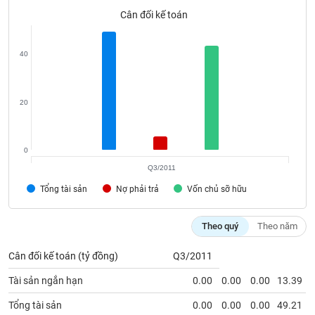
Tất cả
Cổ phiếu
Chỉ số
Chứng chỉ quỹ
Chứng q
Cân đối kế toán
Lãnh
đạo
40
(-)
Tất cả
Người nội bộ
Người liên quan
Cổ đông lớn
20
Tin
tức
(-)
0
Q3/2011
Tổng tài sản
Nợ phải trả
Vốn chủ sỡ hữu
Bài
viết
của
Theo quý
Theo năm
tác
giả
(-)
Cân đối kế toán (tỷ đồng)
Q3/2011
Tài sản ngắn hạn
0.00
0.00
0.00
13.39
Báo
Tổng tài sản
0.00
0.00
0.00
49.21
cáo