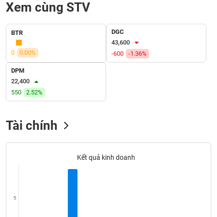
SÓC
Xem cùng STV
SỨC
KHỎE
DGC
BTR
43,600
0
0.00%
-600
-1.36%
DPM
TÀI
22,400
CHÍNH
550
2.52%
Tài chính
CÔNG
NGHỆ
THÔNG
Kết quả kinh doanh
TIN
5
DỊCH