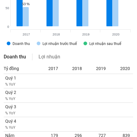
tài
53 %
53 %
chính
50
0
2017
2018
2019
2020
Doanh thu
Lợi nhuận trước thuế
Lợi nhuận sau thuế
Doanh thu
Lợi nhuận
Tỷ đồng
2017
2018
2019
2020
Quý 1
% YoY
Quý 2
% YoY
Quý 3
% YoY
Quý 4
% YoY
Năm
179
296
727
839