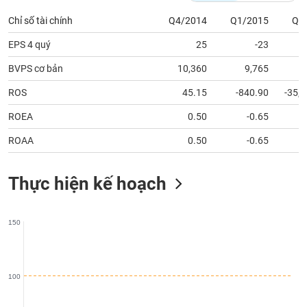
phân
tích
Chỉ số tài chính
Q4/2014
Q1/2015
Q2
(-)
EPS 4 quý
25
-23
BVPS cơ bản
10,360
9,765
Thuật
ngữ
(-)
ROS
45.15
-840.90
-35,
ROEA
0.50
-0.65
Dịch
ROAA
0.50
-0.65
vụ
(-)
Thực hiện kế hoạch
Đào
tạo
150
100
Sách
tài