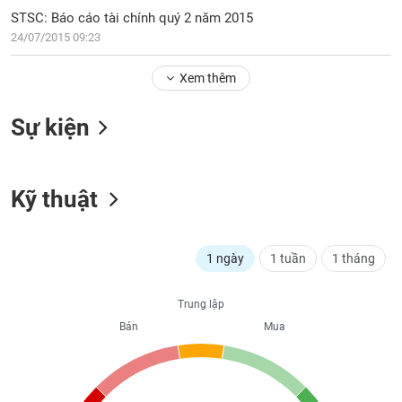
PHIẾU
Hủy
STSC: Báo cáo tài chính quý 2 năm 2015
niêm
24/07/2015 09:23
yết
Theo
Xem thêm
CÔNG
dõi
CỤ
đặc
ĐẦU
Sự kiện
biệt
TƯ
Không
được
Kỹ thuật
ký
XUẤT
quỹ
DỮ
LIỆU
Danh
1 ngày
1 tuần
1 tháng
mục
ETF
TIN
Trung lập
Cổ
MỚI
Bán
Mua
phiếu
chi
Ngành
tiết
(-)