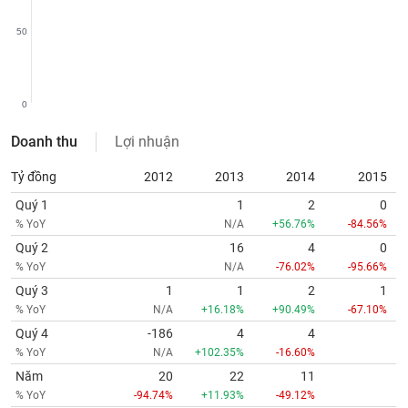
chính
50
Công
0
cụ
đầu
Doanh thu
Lợi nhuận
tư
Tỷ đồng
2012
2013
2014
2015
Quý 1
1
2
0
% YoY
N/A
+56.76%
-84.56%
Truyền
Quý 2
16
4
0
thông
% YoY
N/A
-76.02%
-95.66%
tài
chính
Quý 3
1
1
2
1
% YoY
N/A
+16.18%
+90.49%
-67.10%
Quý 4
-186
4
4
% YoY
N/A
+102.35%
-16.60%
Dữ
Năm
20
22
11
liệu
% YoY
-94.74%
+11.93%
-49.12%