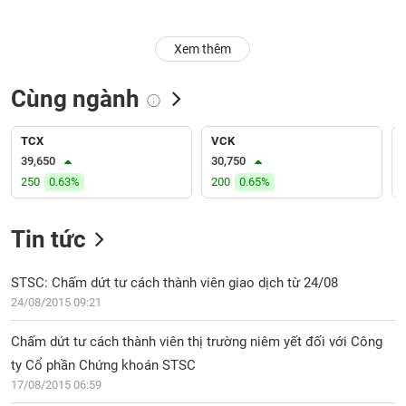
Trạng
Xem thêm
thái
NGÀNH
cổ
phiếu
Cùng ngành
Quy
DOANH
mô
TCX
VCK
NGHIỆP
thị
39,650
30,750
trường
250
0.63%
200
0.65%
Niêm
CỔ
yết
Tin tức
PHIẾU
Niêm
yết
STSC: Chấm dứt tư cách thành viên giao dịch từ 24/08
mới
24/08/2015 09:21
PHÁI
Niêm
SINH
Chấm dứt tư cách thành viên thị trường niêm yết đối với Công
yết
bổ
ty Cổ phần Chứng khoán STSC
sung
17/08/2015 06:59
TRÁI