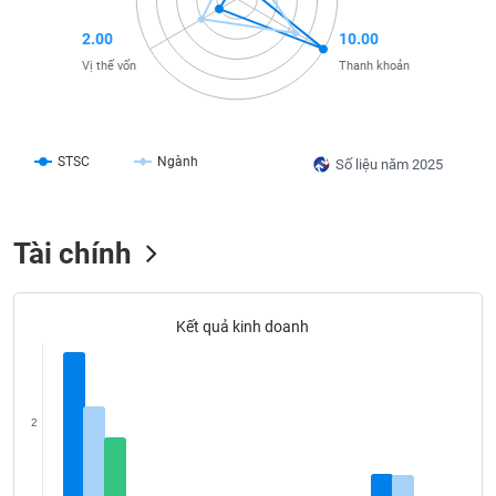
liệu
2.00
10.00
Tâm
Vị thế vốn
Thanh khoản
lý
TIÊU
thị
DÙNG
trường
KHÔNG
THIẾT
STSC
Ngành
Số liệu năm 2025
YẾU
Tài chính
TIÊU
DÙNG
Kết quả kinh doanh
THIẾT
YẾU
2
CHĂM