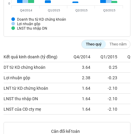
SÓC
0
SỨC
Q4/2014
Q1/2015
Q2/2015
Q3/2015
KHỎE
Doanh thu từ KD chứng khoán
Lợi nhuận gộp
LNST thu nhập DN
TÀI
Theo quý
Theo năm
CHÍNH
Kết quả kinh doanh (tỷ đồng)
Q4/2014
Q1/2015
Q2
DT từ KD chứng khoán
3.64
0.25
Lợi nhuận gộp
2.38
-0.23
CÔNG
NGHỆ
LNT từ KD chứng khoán
1.64
-2.10
THÔNG
LNST thu nhập DN
1.64
-2.10
TIN
LNST của CĐ cty mẹ
1.64
-2.10
DỊCH
Cân đối kế toán