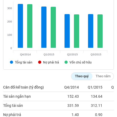
VỤ
TRUYỀN
300
THÔNG
200
100
TIỆN
ÍCH
0
Q4/2014
Q1/2015
Q2/2015
Q3/2015
Tổng tài sản
Nợ phải trả
Vốn chủ sỡ hữu
BẤT
Theo quý
Theo năm
ĐỘNG
SẢN
Cân đối kế toán (tỷ đồng)
Q4/2014
Q1/2015
Q2
Mã
Tài sản ngắn hạn
152.43
134.64
2
chứng
khoán
Tổng tài sản
331.59
312.11
2
(-)
Nợ phải trả
1.40
0.90