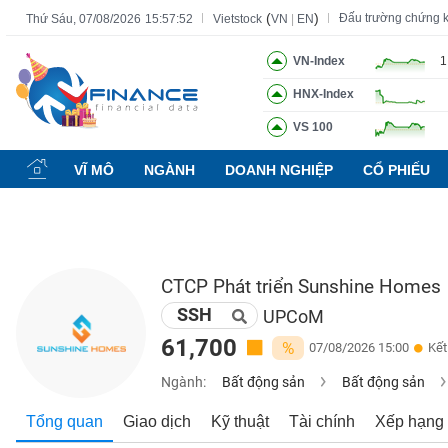
(
)
Đấu trường chứng 
Thứ Sáu, 07/08/2026
15:57:53
Vietstock
VN
|
EN
VN-Index
1
HNX-Index
Tất cả
Tính năng
Ngành
Mã chứng khoán
Lãnh đạ
VS 100
Tính
năng
VĨ MÔ
NGÀNH
DOANH NGHIỆP
CỔ PHIẾU
(-)
VIETSTOCK
CTCP Phát triển Sunshine Homes
SSH
CHỨNG
UPCoM
KHOÁN
61,700
%
07/08/2026 15:00
Kết
Ngành:
Bất động sản
Bất động sản
DOANH
Tổng quan
Giao dịch
Kỹ thuật
Tài chính
Xếp hạng
NGHIỆP