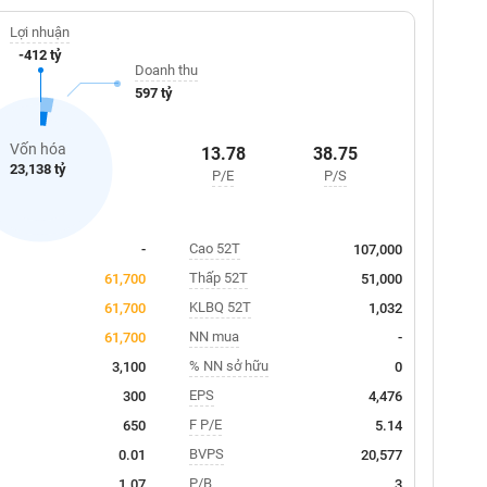
Lợi nhuận
-412 tỷ
Doanh thu
597 tỷ
Vốn hóa
13.78
38.75
23,138 tỷ
P/E
P/S
Cao 52T
-
107,000
Thấp 52T
61,700
51,000
KLBQ 52T
61,700
1,032
NN mua
61,700
-
% NN sở hữu
3,100
0
EPS
300
4,476
F P/E
650
5.14
BVPS
0.01
20,577
P/B
1.07
3