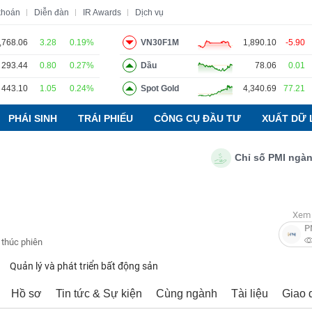
khoán
Diễn đàn
IR Awards
Dịch vụ
,768.06
3.28
0.19%
VN30F1M
1,890.10
-5.90
293.44
0.80
0.27%
Dầu
78.06
0.01
o
Tin tức
Báo cáo phân tích
Thuật ngữ
Dịch vụ
443.10
1.05
0.24%
Spot Gold
4,340.69
77.21
PHÁI SINH
TRÁI PHIẾU
CÔNG CỤ ĐẦU TƯ
XUẤT DỮ 
Chỉ số PMI ngành sản
Xem 
P
 thúc phiên
Quản lý và phát triển bất động sản
Hồ sơ
Tin tức & Sự kiện
Cùng ngành
Tài liệu
Giao 