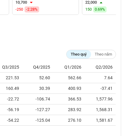
10,700
22,000
-250
-2.28%
150
0.69%
Theo quý
Theo năm
Q3/2025
Q4/2025
Q1/2026
Q2/2026
221.53
52.60
562.66
7.64
160.49
30.39
400.93
-37.41
-22.72
-106.74
366.53
1,577.96
-56.19
-127.27
283.92
1,568.31
-54.22
-125.04
276.10
1,581.67