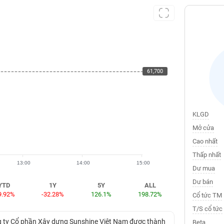
61,700
61,700
KLGD
Mở cửa
Cao nhất
Thấp nhất
13:00
14:00
15:00
Dư mua
Dư bán
YTD
1Y
5Y
ALL
9.92%
-32.28%
126.1%
198.72%
Cổ tức TM
T/S cổ tức
ng ty Cổ phần Xây dựng Sunshine Việt Nam được thành
Beta