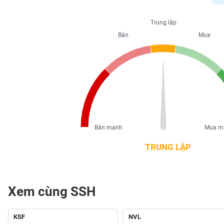
PHIẾU
Trung lập
Bán
Mua
CÔNG
CỤ
ĐẦU
TƯ
XUẤT
DỮ
Bán mạnh
Mua m
LIỆU
TRUNG LẬP
TIN
MỚI
Xem cùng SSH
Ngành
(-)
KSF
NVL