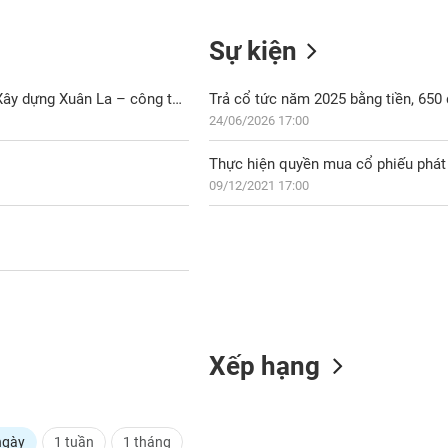
Sự kiện
SSH: Nghị quyết Hội đồng quản trị thông qua việc CTCP Đầu tư Xây dựng Xuân La – công ty con nhận chuyển nhượng một phần Dự án Khu trung tâm khu đô thị Tây Hồ Tây
Trả cổ tức năm 2025 bằng tiền, 65
24/06/2026 17:00
Thực hiện quyền mua cổ phiếu phát 
09/12/2021 17:00
Xếp hạng
ngày
1 tuần
1 tháng