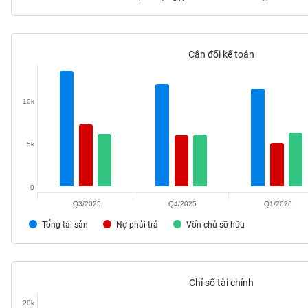
Cân đối kế toán
TIÊU
DÙNG
KHÔNG
10k
THIẾT
YẾU
5k
0
TIÊU
DÙNG
Q3/2025
Q4/2025
Q1/2026
THIẾT
Tổng tài sản
Nợ phải trả
Vốn chủ sỡ hữu
YẾU
Chỉ số tài chính
CHĂM
20k