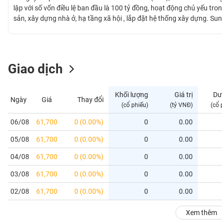
GIỚI
lập với số vốn điều lệ ban đầu là 100 tỷ đồng, hoạt động chủ yếu tro
sản, xây dựng nhà ở, hạ tầng xã hội , lắp đặt hệ thống xây dựng. S
như Sunshine Center , Sunshine City Hà Nội, Sunshine Diamond River
ĐÔNG
DƯƠNG
Giao dịch
TÀI
CHÍNH
Khối lượng
Giá trị
Dư
Ngày
Giá
Thay đổi
CÁ
(cổ phiếu)
(tỷ VNĐ)
(cổ 
NHÂN
06/08
61,700
0 (0.00%)
0
0.00
05/08
61,700
0 (0.00%)
0
0.00
PHÂN
TÍCH
04/08
61,700
0 (0.00%)
0
0.00
VIETSTOCKFINANCE
03/08
61,700
0 (0.00%)
0
0.00
02/08
61,700
0 (0.00%)
0
0.00
VĨ
Xem thêm
MÔ