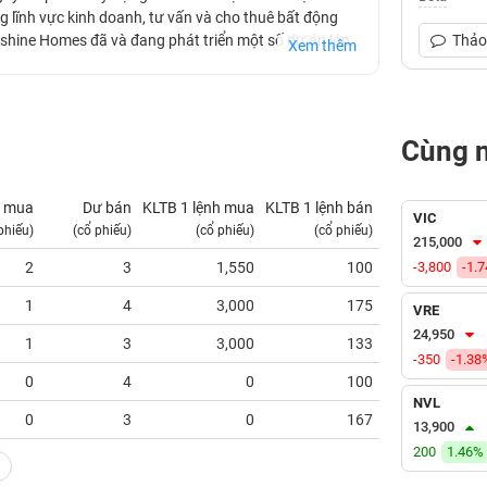
ng lĩnh vực kinh doanh, tư vấn và cho thuê bất động
unshine Homes đã và đang phát triển một số dự án lớn
Thảo 
Xem thêm
, Sunshine Wonder Villas...
Cùng 
 mua
Dư bán
KLTB 1 lệnh mua
KLTB 1 lệnh bán
NN mua
VIC
phiếu)
(cổ phiếu)
(cổ phiếu)
(cổ phiếu)
(tỷ VNĐ)
215,000
2
3
1,550
100
-3,800
0.00
-1.
1
4
3,000
175
0.00
VRE
24,950
1
3
3,000
133
0.00
-350
-1.38
0
4
0
100
0.00
NVL
0
3
0
167
0.00
13,900
200
1.46%