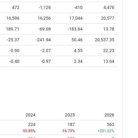
472
-1,126
-410
4,476
16,596
16,256
17,044
20,577
189.71
-69.08
-183.64
13.78
-25.37
-241.94
50.46
20,537.35
-0.90
-2.07
4.55
22.23
-0.40
-0.97
2.34
13.64
2024
2025
2026
224
187
563
-55.85%
-16.73%
+201.02%