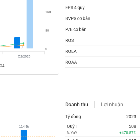
EPS 4 quý
160
BVPS cơ bản
P/E cơ bản
80
ROS
0
ROEA
Q2/2026
ROAA
ROA
Doanh thu
Lợi nhuận
Tỷ đồng
2023
Quý 1
508
114 %
114 %
% YoY
+478.57%