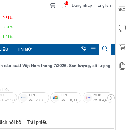
9+
Đăng nhập
English
|
-0.31%
0.01%
1.81%
LIỆU
TIN MỚI
 xuất Việt Nam tháng 7/2026: Sản lượng, số lượng đơn đặt hàng 
nhiều
NJ
HPG
FPT
MBB
V
162,998
123,811
118,391
104,672
dịch nội bộ
Trái phiếu