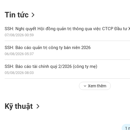
Tin tức
NGÀNH
07/08/2026 00:59
DOANH
SSH: Báo cáo quản trị công ty bán niên 2026
NGHIỆP
06/08/2026 05:37
SSH: Báo cáo tài chính quý 2/2026 (công ty mẹ)
05/08/2026 08:03
CỔ
PHIẾU
Xem thêm
PHÁI
Kỹ thuật
SINH
TRÁI
1 