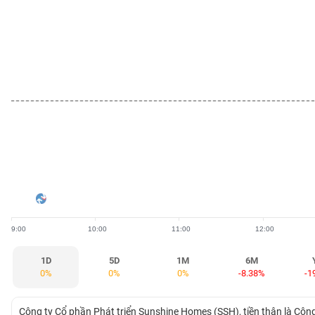
BẤT
ĐỘNG
SẢN
TÀI
CHÍNH
HÀNG
HÓA
9:00
10:00
11:00
12:00
KINH
TẾ
1D
5D
1M
6M
0%
0%
0%
-8.38%
-1
THẾ
Công ty Cổ phần Phát triển Sunshine Homes (SSH), tiền thân là Cô