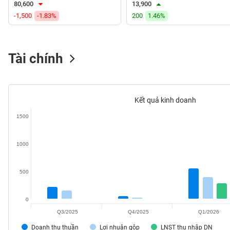
80,600
13,900
VS-
-1,500
-1.83%
200
1.46%
SECTOR
Tài chính
NĂNG
LƯỢNG
Kết quả kinh doanh
1500
NGUYÊN
1000
VẬT
LIỆU
500
0
Q3/2025
Q4/2025
Q1/2026
CÔNG
NGHIỆP
Doanh thu thuần
Lợi nhuận gộp
LNST thu nhập DN