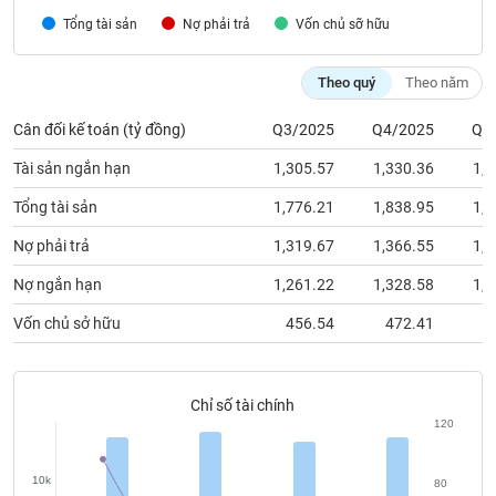
chính
Tổng tài sản
Nợ phải trả
Vốn chủ sỡ hữu
Theo quý
Theo năm
Công
Cân đối kế toán (tỷ đồng)
Q3/2025
Q4/2025
Q1
cụ
đầu
Tài sản ngắn hạn
1,305.57
1,330.36
1,3
tư
Tổng tài sản
1,776.21
1,838.95
1,8
Nợ phải trả
1,319.67
1,366.55
1,4
Truyền
Nợ ngắn hạn
1,261.22
1,328.58
1,3
thông
Vốn chủ sở hữu
456.54
472.41
4
tài
chính
Chỉ số tài chính
120
Dữ
liệu
10k
80