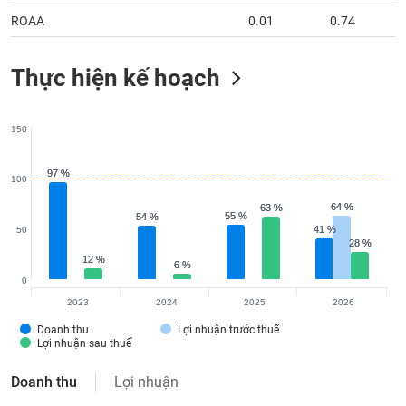
ROAA
0.01
0.74
Thực hiện kế hoạch
150
97 %
97 %
100
64 %
64 %
63 %
63 %
55 %
55 %
54 %
54 %
41 %
41 %
50
28 %
28 %
12 %
12 %
6 %
6 %
0
2023
2024
2025
2026
Doanh thu
Lợi nhuận trước thuế
Lợi nhuận sau thuế
Doanh thu
Lợi nhuận