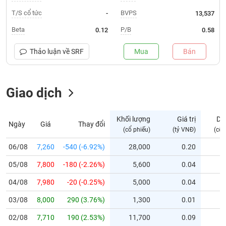
T/S cổ tức
BVPS
-
13,537
Trạng
thái
Beta
P/B
0.12
0.58
NGÀNH
cổ
phiếu
Thảo luận về
SRF
Mua
Bán
Quy
DOANH
mô
NGHIỆP
Giao dịch
thị
trường
Niêm
Khối lượng
Giá trị
Dư
Ngày
Giá
Thay đổi
CỔ
yết
(cổ phiếu)
(tỷ VNĐ)
(cổ 
PHIẾU
Niêm
06/08
7,260
-540 (-6.92%)
28,000
0.20
yết
mới
05/08
7,800
-180 (-2.26%)
5,600
0.04
PHÁI
Niêm
SINH
04/08
7,980
-20 (-0.25%)
5,000
0.04
yết
03/08
8,000
290 (3.76%)
1,300
0.01
bổ
sung
TRÁI
02/08
7,710
190 (2.53%)
11,700
0.09