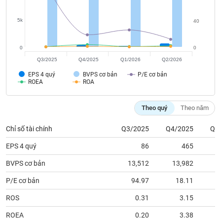
tài
chính
5k
40
0
0
Q3/2025
Q4/2025
Q1/2026
Q2/2026
EPS 4 quý
BVPS cơ bản
P/E cơ bản
ROEA
ROA
Theo quý
Theo năm
Chỉ số tài chính
Q3/2025
Q4/2025
Q1
EPS 4 quý
86
465
BVPS cơ bản
13,512
13,982
1
P/E cơ bản
94.97
18.11
ROS
0.31
3.15
ROEA
0.20
3.38