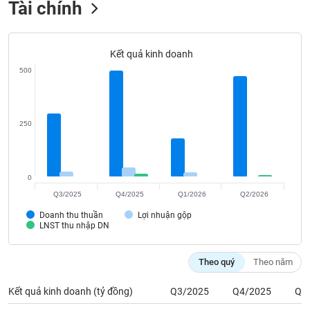
Tài chính
Tất cả
Cổ phiếu
Chỉ số
Chứng chỉ quỹ
Chứng q
Lãnh
đạo
Kết quả kinh doanh
(-)
500
Tất cả
Người nội bộ
Người liên quan
Cổ đông lớn
250
Tin
tức
(-)
0
Bài
Q3/2025
Q4/2025
Q1/2026
Q2/2026
viết
của
Doanh thu thuần
Lợi nhuận gộp
LNST thu nhập DN
tác
giả
(-)
Theo quý
Theo năm
Kết quả kinh doanh (tỷ đồng)
Q3/2025
Q4/2025
Q1
Báo
cáo