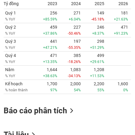
Tỷ đồng
2023
2024
2025
2026
Quý 1
256
271
149
181
% YoY
+85.59%
+6.04%
-45.18%
+21.63%
Quý 2
459
227
246
471
% YoY
+37.86%
-50.46%
+8.37%
+91.23%
Quý 3
441
197
298
% YoY
+47.21%
-55.35%
+51.29%
Quý 4
471
385
499
% YoY
+13.35%
-18.26%
+29.61%
Năm
1,644
1,083
1,208
% YoY
+38.63%
-34.13%
+11.53%
Kế hoạch
1,700
2,000
2,200
1,600
% hoàn thành
97%
54%
55%
0%
Báo cáo phân tích
Tài liệu