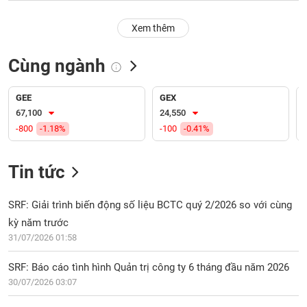
PHIẾU
Hủy
niêm
Xem thêm
yết
Theo
Cùng ngành
CÔNG
dõi
CỤ
đặc
ĐẦU
biệt
GEE
GEX
TƯ
67,100
24,550
Không
-800
-1.18%
-100
-0.41%
được
ký
XUẤT
quỹ
DỮ
Tin tức
LIỆU
Danh
mục
SRF: Giải trình biến động số liệu BCTC quý 2/2026 so với cùng
ETF
kỳ năm trước
TIN
31/07/2026 01:58
Cổ
MỚI
phiếu
SRF: Báo cáo tình hình Quản trị công ty 6 tháng đầu năm 2026
chi
Ngành
tiết
30/07/2026 03:07
(-)