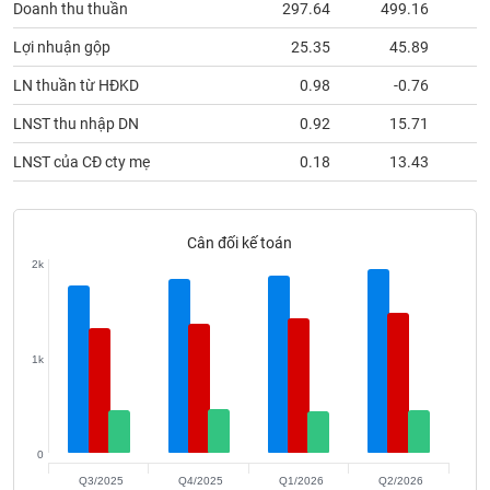
Doanh thu thuần
297.64
499.16
1
phân
tích
(-)
Lợi nhuận gộp
25.35
45.89
LN thuần từ HĐKD
0.98
-0.76
Thuật
LNST thu nhập DN
0.92
15.71
ngữ
(-)
LNST của CĐ cty mẹ
0.18
13.43
Dịch
vụ
Cân đối kế toán
(-)
2k
Đào
tạo
1k
Sách
0
tài
Q3/2025
Q4/2025
Q1/2026
Q2/2026