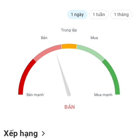
liệu
1 ngày
1 tuần
1 tháng
Tâm
lý
TIÊU
thị
Trung lập
DÙNG
trường
Bán
Mua
KHÔNG
THIẾT
YẾU
TIÊU
DÙNG
Bán mạnh
Mua mạnh
THIẾT
YẾU
BÁN
Xếp hạng
CHĂM