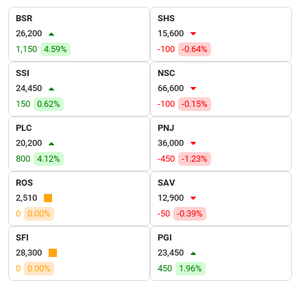
VỤ
BSR
SHS
TRUYỀN
26,200
15,600
THÔNG
1,150
4.59%
-100
-0.64%
SSI
NSC
24,450
66,600
TIỆN
150
0.62%
-100
-0.15%
ÍCH
PLC
PNJ
20,200
36,000
800
4.12%
-450
-1.23%
ROS
SAV
BẤT
2,510
12,900
ĐỘNG
0
0.00%
-50
-0.39%
SẢN
SFI
PGI
Mã
28,300
23,450
chứng
0
0.00%
450
1.96%
khoán
(-)