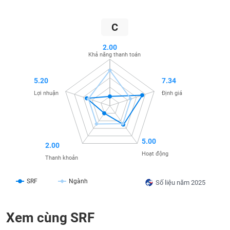
SÓC
SỨC
KHỎE
C
2.00
Khả năng thanh toán
TÀI
5.20
7.34
CHÍNH
Lợi nhuận
Định giá
CÔNG
5.00
2.00
NGHỆ
Hoạt động
Thanh khoản
THÔNG
TIN
SRF
Ngành
Số liệu năm 2025
Xem cùng SRF
DỊCH