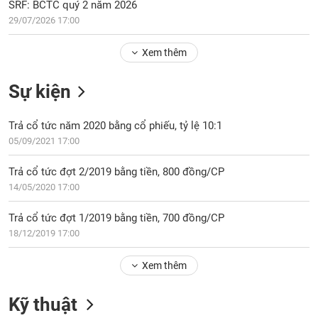
Tổng
SRF: BCTC quý 2 năm 2026
VS-
quan
SECTOR
29/07/2026 17:00
Giao
Xem thêm
dịch
Tài
Sự kiện
chính
NĂNG
Phân
LƯỢNG
Trả cổ tức năm 2020 bằng cổ phiếu, tỷ lệ 10:1
tích
05/09/2021 17:00
kỹ
thuật
Trả cổ tức đợt 2/2019 bằng tiền, 800 đồng/CP
Hồ
14/05/2020 17:00
NGUYÊN
sơ
VẬT
doanh
Trả cổ tức đợt 1/2019 bằng tiền, 700 đồng/CP
LIỆU
nghiệp
18/12/2019 17:00
Tin
tức
Xem thêm
sự
CÔNG
kiện
Kỹ thuật
NGHIỆP
Tài