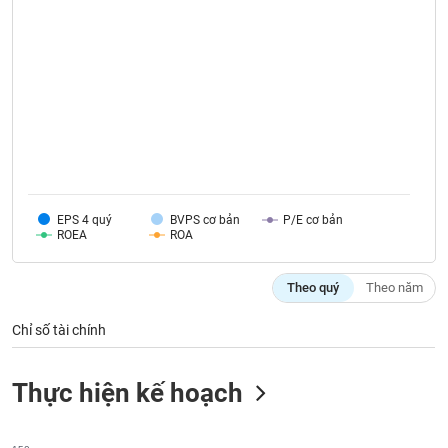
VỤ
TRUYỀN
THÔNG
TIỆN
ÍCH
EPS 4 quý
BVPS cơ bản
P/E cơ bản
ROEA
ROA
BẤT
Theo quý
Theo năm
ĐỘNG
SẢN
Chỉ số tài chính
Mã
chứng
Thực hiện kế hoạch
khoán
(-)