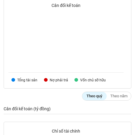
SÓC
Cân đối kế toán
SỨC
KHỎE
TÀI
CHÍNH
Tổng tài sản
Nợ phải trả
Vốn chủ sỡ hữu
CÔNG
NGHỆ
THÔNG
Theo quý
Theo năm
TIN
Cân đối kế toán (tỷ đồng)
DỊCH
Chỉ số tài chính