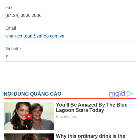
tài
chính
Fax
(84.24) 3836 2836
Email
lehaikiemtoan@yahoo.com.vn
Website
#