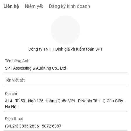
chính
Liên hệ
Niêm yết
Đăng ký kinh doanh
Công
cụ
đầu
tư
Công ty TNHH Định giá và Kiểm toán SPT
Tên tiếng Anh
SPT Assessing & Auditing Co., Ltd
Truyền
Tên viết tắt
thông
tài
chính
Địa chỉ
AI-4 - Tổ 59 - Ngõ 126 Hoàng Quốc Việt - P.Nghĩa Tân - Q.Cầu Giấy -
Hà Nội
Điện thoại
Dữ
liệu
(84.24) 3836 2836 - 5872 6387