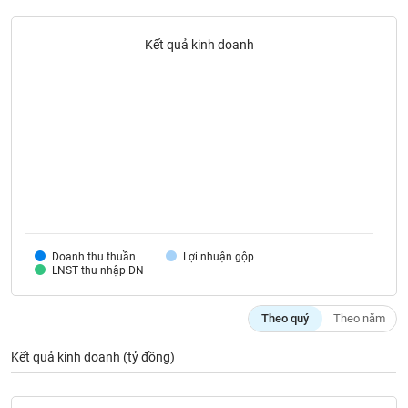
liệu
Kết quả kinh doanh
Tâm
lý
TIÊU
thị
DÙNG
trường
KHÔNG
THIẾT
YẾU
TIÊU
Doanh thu thuần
Lợi nhuận gộp
DÙNG
LNST thu nhập DN
THIẾT
YẾU
Theo quý
Theo năm
Kết quả kinh doanh (tỷ đồng)
CHĂM