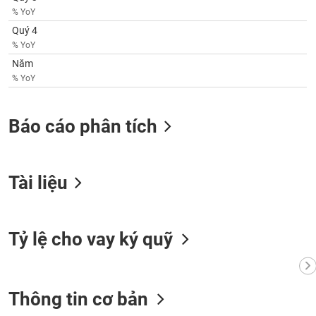
phân
% YoY
tích
(-)
Quý 4
% YoY
Năm
Thuật
% YoY
ngữ
(-)
Báo cáo phân tích
Dịch
vụ
(-)
Tài liệu
Đào
tạo
Tỷ lệ cho vay ký quỹ
Sách
Thông tin cơ bản
tài