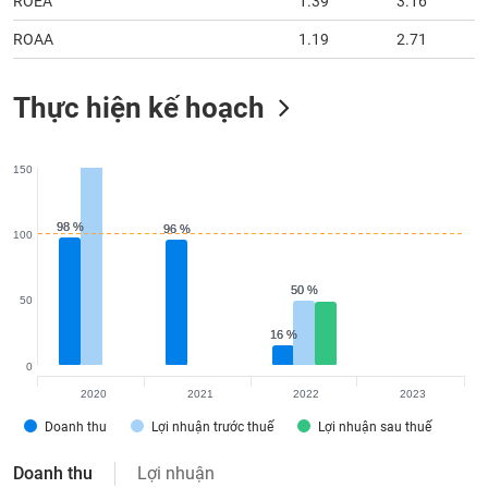
ROEA
1.39
3.16
tài
chính
ROAA
1.19
2.71
Thực hiện kế hoạch
150
98 %
98 %
96 %
96 %
100
50 %
50 %
50
16 %
16 %
0
2020
2021
2022
2023
Doanh thu
Lợi nhuận trước thuế
Lợi nhuận sau thuế
Doanh thu
Lợi nhuận