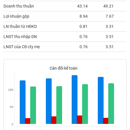
Tất cả
Cổ phiếu
Chỉ số
Chứng chỉ quỹ
Chứng q
Doanh thu thuần
43.14
49.21
Lợi nhuận gộp
8.94
7.67
Lãnh
đạo
(-)
LN thuần từ HĐKD
0.81
3.31
LNST thu nhập DN
0.76
3.51
Tất cả
Người nội bộ
Người liên quan
Cổ đông lớn
LNST của CĐ cty mẹ
0.76
3.51
Tin
tức
(-)
Cân đối kế toán
Bài
viết
của
100
tác
giả
(-)
50
Báo
0
cáo