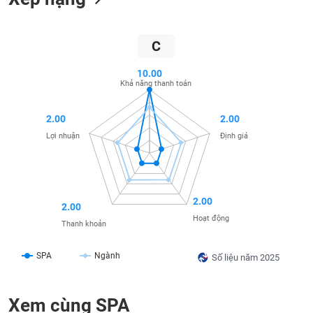
liệu
Tâm
C
lý
TIÊU
thị
DÙNG
10.00
trường
Khả năng thanh toán
KHÔNG
THIẾT
YẾU
2.00
2.00
Lợi nhuận
Định giá
TIÊU
2.00
DÙNG
2.00
THIẾT
Hoạt động
Thanh khoản
YẾU
SPA
Ngành
Số liệu năm 2025
Xem cùng SPA
CHĂM