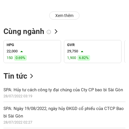
Trạng
Xem thêm
thái
NGÀNH
cổ
phiếu
Cùng ngành
Quy
DOANH
mô
HPG
GVR
NGHIỆP
thị
22,000
29,750
trường
150
0.69%
1,900
6.82%
Niêm
CỔ
yết
Tin tức
PHIẾU
Niêm
yết
SPA: Hủy tư cách công ty đại chúng của Cty CP bao bì Sài Gòn
mới
28/07/2022 03:19
PHÁI
Niêm
SINH
SPA: Ngày 19/08/2022, ngày hủy ĐKGD cổ phiếu của CTCP Bao
yết
bổ
bì Sài Gòn
sung
28/07/2022 02:27
TRÁI