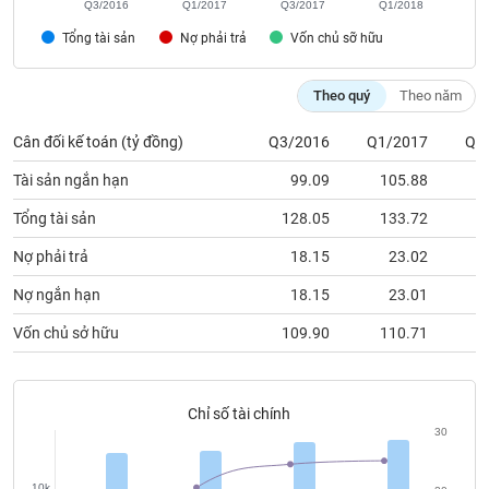
Q3/2016
Q1/2017
Q3/2017
Q1/2018
phân
tích
Tổng tài sản
Nợ phải trả
Vốn chủ sỡ hữu
(-)
Theo quý
Theo năm
Thuật
ngữ
Cân đối kế toán (tỷ đồng)
Q3/2016
Q1/2017
Q3
(-)
Tài sản ngắn hạn
99.09
105.88
1
Dịch
Tổng tài sản
128.05
133.72
1
vụ
(-)
Nợ phải trả
18.15
23.02
Nợ ngắn hạn
18.15
23.01
Đào
Vốn chủ sở hữu
109.90
110.71
1
tạo
Chỉ số tài chính
30
Sách
tài
10k