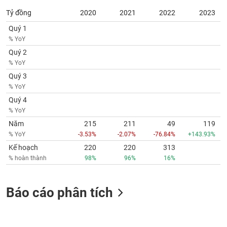
Tỷ đồng
2020
2021
2022
2023
Quý 1
% YoY
Quý 2
% YoY
Quý 3
% YoY
Quý 4
% YoY
Năm
215
211
49
119
% YoY
-3.53%
-2.07%
-76.84%
+143.93%
Kế hoạch
220
220
313
% hoàn thành
98%
96%
16%
Báo cáo phân tích