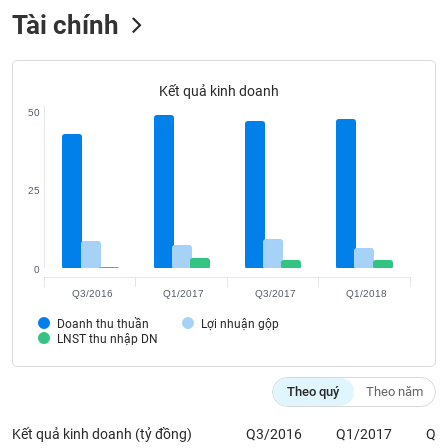
VỤ
Tài chính
TRUYỀN
THÔNG
Kết quả kinh doanh
50
TIỆN
ÍCH
25
BẤT
0
ĐỘNG
Q3/2016
Q1/2017
Q3/2017
Q1/2018
SẢN
Doanh thu thuần
Lợi nhuận gộp
LNST thu nhập DN
Mã
chứng
Theo quý
Theo năm
khoán
(-)
Kết quả kinh doanh (tỷ đồng)
Q3/2016
Q1/2017
Q3