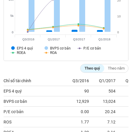
chính
20
5k
10
Công
0
0
cụ
Q3/2016
Q1/2017
Q3/2017
Q1/2018
đầu
tư
EPS 4 quý
BVPS cơ bản
P/E cơ bản
ROEA
ROA
Theo quý
Theo năm
Truyền
Chỉ số tài chính
Q3/2016
Q1/2017
Q3
thông
tài
EPS 4 quý
90
504
chính
BVPS cơ bản
12,929
13,024
1
P/E cơ bản
0.00
20.24
Dữ
ROS
1.77
7.12
liệu