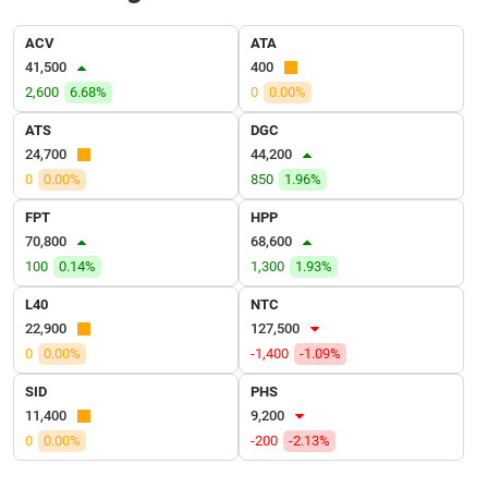
SÓC
SỨC
ACV
ATA
KHỎE
41,500
400
2,600
6.68%
0
0.00%
ATS
DGC
24,700
44,200
TÀI
0
0.00%
850
1.96%
CHÍNH
FPT
HPP
70,800
68,600
100
0.14%
1,300
1.93%
CÔNG
L40
NTC
NGHỆ
22,900
127,500
THÔNG
0
0.00%
-1,400
-1.09%
TIN
SID
PHS
11,400
9,200
0
0.00%
-200
-2.13%
DỊCH