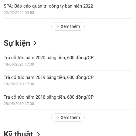
PHIẾU
Hủy
SPA: Báo cáo quản trị công ty bán niên 2022
niêm
22/07/2022 09:53
yết
Theo
Xem thêm
CÔNG
dõi
CỤ
đặc
ĐẦU
Sự kiện
biệt
TƯ
Không
Trả cổ tức năm 2020 bằng tiền, 600 đồng/CP
được
18/05/2021 17:00
ký
XUẤT
quỹ
DỮ
Trả cổ tức năm 2019 bằng tiền, 600 đồng/CP
LIỆU
Danh
18/05/2020 17:00
mục
ETF
Trả cổ tức năm 2018 bằng tiền, 600 đồng/CP
TIN
28/05/2019 17:00
Cổ
MỚI
phiếu
Xem thêm
chi
Ngành
tiết
(-)
Kỹ thuật