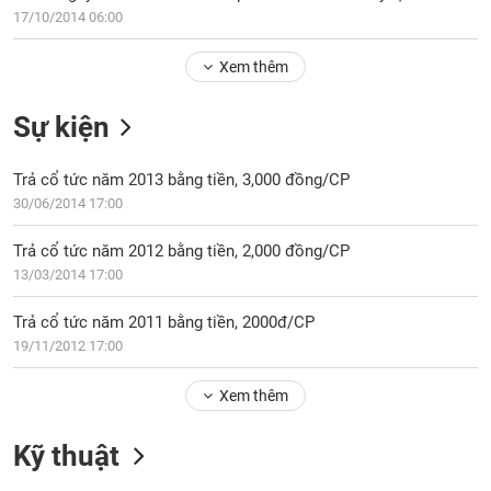
PHIẾU
Hủy
17/10/2014 06:00
niêm
yết
Xem thêm
Theo
CÔNG
dõi
Sự kiện
CỤ
đặc
ĐẦU
biệt
TƯ
Trả cổ tức năm 2013 bằng tiền, 3,000 đồng/CP
Không
30/06/2014 17:00
được
ký
XUẤT
Trả cổ tức năm 2012 bằng tiền, 2,000 đồng/CP
quỹ
DỮ
13/03/2014 17:00
LIỆU
Danh
mục
Trả cổ tức năm 2011 bằng tiền, 2000đ/CP
ETF
19/11/2012 17:00
TIN
Cổ
MỚI
Xem thêm
phiếu
chi
Ngành
Kỹ thuật
tiết
(-)