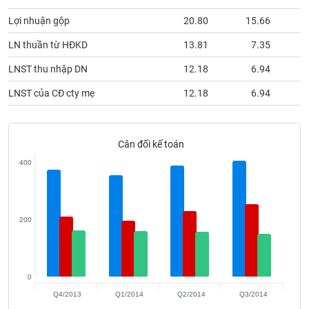
Tất cả
Cổ phiếu
Chỉ số
Chứng chỉ quỹ
Chứng q
Lợi nhuận gộp
20.80
15.66
Lãnh
LN thuần từ HĐKD
13.81
7.35
đạo
(-)
LNST thu nhập DN
12.18
6.94
Tất cả
Người nội bộ
Người liên quan
Cổ đông lớn
LNST của CĐ cty mẹ
12.18
6.94
Tin
tức
Cân đối kế toán
(-)
400
Bài
viết
của
200
tác
giả
(-)
0
Báo
Q4/2013
Q1/2014
Q2/2014
Q3/2014
cáo