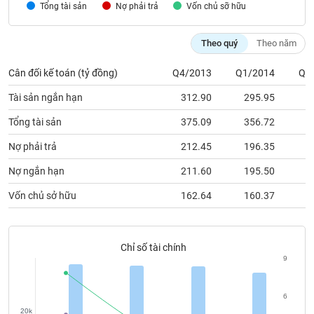
Tổng tài sản
phân
Nợ phải trả
Vốn chủ sỡ hữu
tích
(-)
Theo quý
Theo năm
Thuật
Cân đối kế toán (tỷ đồng)
Q4/2013
Q1/2014
Q2
ngữ
(-)
Tài sản ngắn hạn
312.90
295.95
3
Tổng tài sản
375.09
356.72
3
Dịch
Nợ phải trả
212.45
196.35
2
vụ
(-)
Nợ ngắn hạn
211.60
195.50
2
Vốn chủ sở hữu
162.64
160.37
1
Đào
tạo
Chỉ số tài chính
9
Sách
6
tài
20k