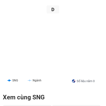
liệu
D
Tâm
lý
TIÊU
thị
DÙNG
trường
KHÔNG
THIẾT
YẾU
TIÊU
DÙNG
THIẾT
YẾU
SNG
Ngành
Số liệu năm 0
Xem cùng SNG
CHĂM