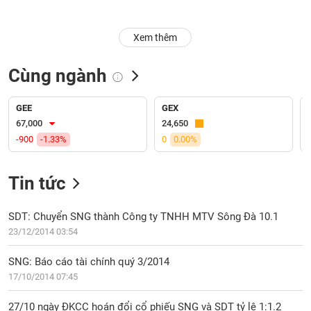
Trạng
Xem thêm
thái
NGÀNH
cổ
phiếu
Cùng ngành
Quy
DOANH
mô
GEE
GEX
NGHIỆP
thị
67,000
24,650
trường
-900
-1.33%
0
0.00%
Niêm
CỔ
yết
Tin tức
PHIẾU
Niêm
yết
SDT: Chuyển SNG thành Công ty TNHH MTV Sông Đà 10.1
mới
23/12/2014 03:54
PHÁI
Niêm
SINH
SNG: Báo cáo tài chính quý 3/2014
yết
17/10/2014 07:45
bổ
sung
TRÁI
27/10 ngày ĐKCC hoán đổi cổ phiếu SNG và SDT tỷ lệ 1:1.2