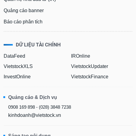
Quảng cáo banner
Báo cáo phân tích
DỮ LIỆU TÀI CHÍNH
DataFeed
IROnline
VietstockXLS
VietstockUpdater
InvestOnline
VietstockFinance
Quảng cáo & Dịch vụ
0908 169 898 - (028) 3848 7238
kinhdoanh@vietstock.vn
Sáng tạo nội dung