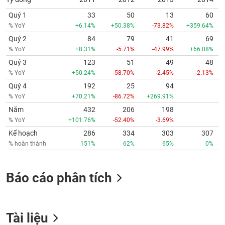
Quý 1
33
50
13
60
% YoY
+6.14%
+50.38%
-73.82%
+359.64%
Quý 2
84
79
41
69
% YoY
+8.31%
-5.71%
-47.99%
+66.08%
Quý 3
123
51
49
48
% YoY
+50.24%
-58.70%
-2.45%
-2.13%
Quý 4
192
25
94
% YoY
+70.21%
-86.72%
+269.91%
Năm
432
206
198
% YoY
+101.76%
-52.40%
-3.69%
Kế hoạch
286
334
303
307
% hoàn thành
151%
62%
65%
0%
Báo cáo phân tích
Tài liệu