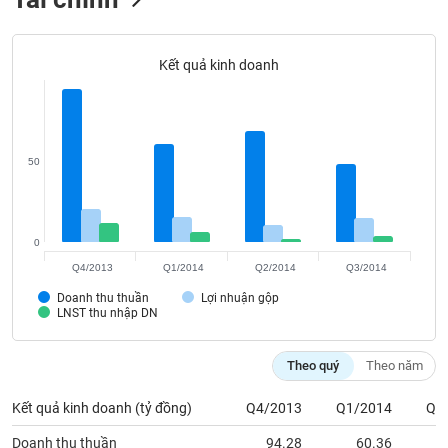
VỤ
TRUYỀN
THÔNG
Kết quả kinh doanh
TIỆN
50
ÍCH
0
Q4/2013
Q1/2014
Q2/2014
Q3/2014
BẤT
ĐỘNG
Doanh thu thuần
Lợi nhuận gộp
SẢN
LNST thu nhập DN
Mã
Theo quý
Theo năm
chứng
khoán
Kết quả kinh doanh (tỷ đồng)
Q4/2013
Q1/2014
Q2
(-)
Doanh thu thuần
94.28
60.36