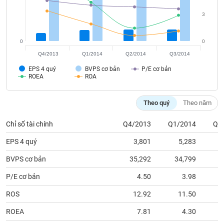
chính
3
0
0
Công
Q4/2013
Q1/2014
Q2/2014
Q3/2014
cụ
đầu
EPS 4 quý
BVPS cơ bản
P/E cơ bản
ROEA
ROA
tư
Theo quý
Theo năm
Chỉ số tài chính
Q4/2013
Q1/2014
Q2
Truyền
thông
EPS 4 quý
3,801
5,283
tài
chính
BVPS cơ bản
35,292
34,799
3
P/E cơ bản
4.50
3.98
ROS
12.92
11.50
Dữ
ROEA
7.81
4.30
liệu