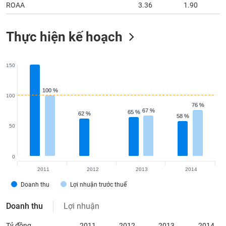
tài
ROAA
3.36
1.90
chính
Thực hiện kế hoạch
150
100 %
100 %
100
76 %
76 %
67 %
67 %
65 %
65 %
62 %
62 %
58 %
58 %
50
0
2011
2012
2013
2014
Doanh thu
Lợi nhuận trước thuế
Doanh thu
Lợi nhuận
Tỷ đồng
2011
2012
2013
2014