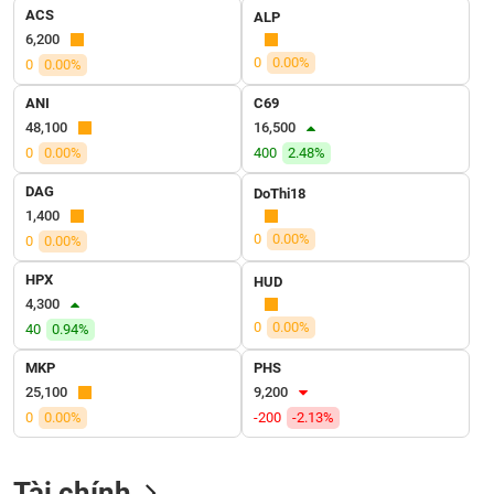
SÓC
ACS
ALP
SỨC
6,200
KHỎE
0
0.00%
0
0.00%
ANI
C69
48,100
16,500
0
0.00%
400
2.48%
TÀI
CHÍNH
DAG
DoThi18
1,400
0
0.00%
0
0.00%
HPX
HUD
CÔNG
4,300
NGHỆ
0
0.00%
40
0.94%
THÔNG
TIN
MKP
PHS
25,100
9,200
0
0.00%
-200
-2.13%
DỊCH
Tài chính