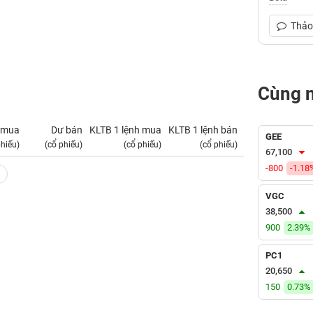
Thảo 
Cùng 
 mua
Dư bán
KLTB 1 lệnh mua
KLTB 1 lệnh bán
NN mua
GEE
phiếu)
(cổ phiếu)
(cổ phiếu)
(cổ phiếu)
(tỷ VNĐ)
67,100
-800
-1.18
VGC
38,500
900
2.39%
PC1
20,650
150
0.73%