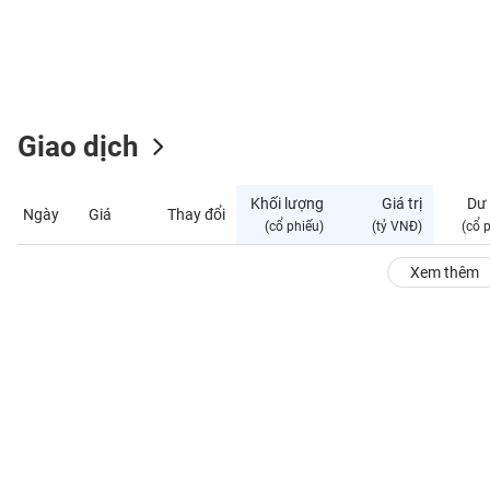
GIỚI
ĐÔNG
DƯƠNG
Giao dịch
TÀI
CHÍNH
Khối lượng
Giá trị
Dư
Ngày
Giá
Thay đổi
CÁ
(cổ phiếu)
(tỷ VNĐ)
(cổ 
NHÂN
Xem thêm
PHÂN
TÍCH
VIETSTOCKFINANCE
VĨ
MÔ