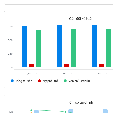
Cân đối kế toán
TIÊU
750
DÙNG
KHÔNG
THIẾT
500
YẾU
250
0
TIÊU
Q2/2025
Q3/2025
Q4/2025
DÙNG
THIẾT
Tổng tài sản
Nợ phải trả
Vốn chủ sỡ hữu
YẾU
Chỉ số tài chính
CHĂM
40k