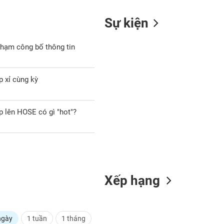
Sự kiện
phạm công bố thông tin
p xỉ cùng kỳ
p lên HOSE có gì "hot"?
Xếp hạng
ngày
1 tuần
1 tháng