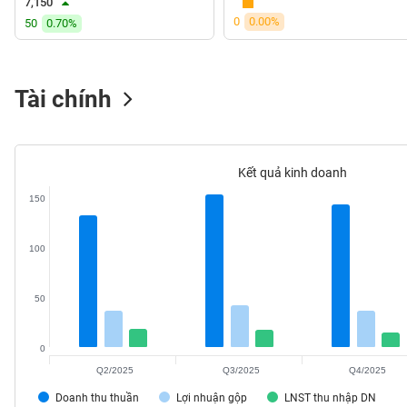
7,150
VS-
0
0.00%
50
0.70%
SECTOR
Tài chính
NĂNG
LƯỢNG
Kết quả kinh doanh
150
NGUYÊN
100
VẬT
LIỆU
50
0
Q2/2025
Q3/2025
Q4/2025
CÔNG
Doanh thu thuần
Lợi nhuận gộp
LNST thu nhập DN
NGHIỆP