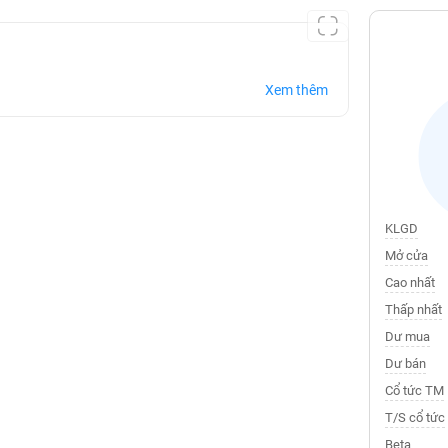
Xem thêm
KLGD
Mở cửa
Cao nhất
Thấp nhất
Dư mua
Dư bán
Cổ tức TM
T/S cổ tức
Beta