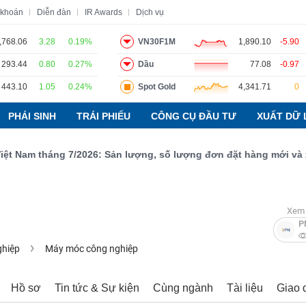
 khoán
Diễn đàn
IR Awards
Dịch vụ
,768.06
3.28
0.19%
VN30F1M
1,890.10
-5.90
293.44
0.80
0.27%
Dầu
77.08
-0.97
o
Tin tức
Báo cáo phân tích
Thuật ngữ
Dịch vụ
443.10
1.05
0.24%
Spot Gold
4,341.71
0
PHÁI SINH
TRÁI PHIẾU
CÔNG CỤ ĐẦU TƯ
XUẤT DỮ 
Nam tháng 7/2026: Sản lượng, số lượng đơn đặt hàng mới và xuất 
Xem 
P
ghiệp
Máy móc công nghiệp
Hồ sơ
Tin tức & Sự kiện
Cùng ngành
Tài liệu
Giao 