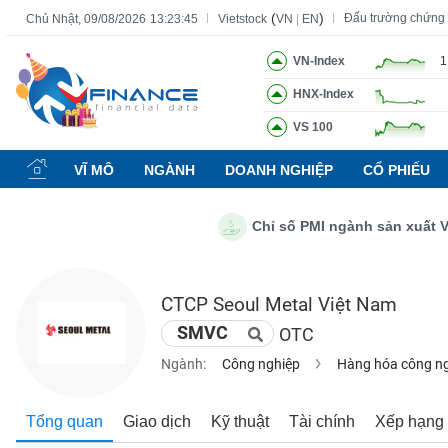
(
)
Đấu trường chứng
Chủ Nhật, 09/08/2026
13:23:46
Vietstock
VN
|
EN
VN-Index
1
HNX-Index
Tất cả
Tính năng
Ngành
Mã chứng khoán
Lãnh đạ
VS 100
Tính
năng
VĨ MÔ
NGÀNH
DOANH NGHIỆP
CỔ PHIẾU
(-)
Chỉ số PMI ngành sản xuất Việt 
VIETSTOCK
CTCP Seoul Metal Việt Nam
CHỨNG
SMVC
OTC
KHOÁN
Ngành:
Công nghiệp
Hàng hóa công n
DOANH
Tổng quan
Giao dịch
Kỹ thuật
Tài chính
Xếp hạng
NGHIỆP