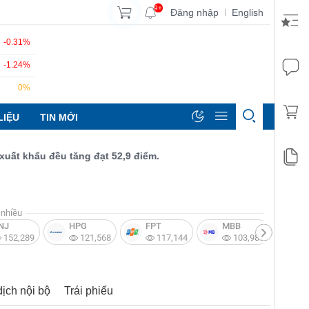
9+
Đăng nhập
English
|
-0.31%
-1.24%
0%
LIỆU
TIN MỚI
khẩu đều tăng đạt 52,9 điểm.
nhiều
NJ
HPG
FPT
MBB
V
152,289
121,568
117,144
103,987
dịch nội bộ
Trái phiếu