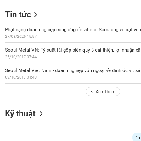
Tin tức
NGÀNH
Phạt nặng doanh nghiệp cung ứng ốc vít cho Samsung vì loạt vi 
27/08/2025 15:57
Seoul Metal VN: Tỷ suất lãi gộp biên quý 3 cải thiện, lợi nhuận xấ
DOANH
25/10/2017 07:44
NGHIỆP
Seoul Metal Việt Nam - doanh nghiệp vốn ngoại về đinh ốc vít sắ
03/10/2017 01:48
CỔ
PHIẾU
Xem thêm
PHÁI
Kỹ thuật
SINH
TRÁI
1 