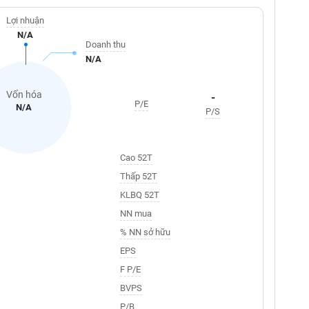
Lợi nhuận
N/A
Doanh thu
N/A
Vốn hóa
-
P/E
N/A
P/S
Cao 52T
Thấp 52T
KLBQ 52T
NN mua
% NN sở hữu
EPS
F P/E
BVPS
P/B