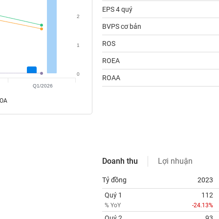
EPS 4 quý
2
BVPS cơ bản
ROS
1
ROEA
0
ROAA
Q1/2026
ROA
Doanh thu
Lợi nhuận
Tỷ đồng
2023
Quý 1
112
% YoY
-24.13%
Quý 2
93