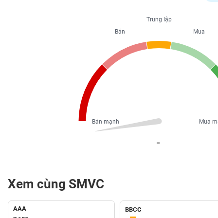
PHIẾU
Trung lập
Bán
Mua
CÔNG
CỤ
ĐẦU
TƯ
XUẤT
DỮ
Bán mạnh
Mua m
LIỆU
_
TIN
MỚI
Xem cùng SMVC
Ngành
(-)
AAA
BBCC