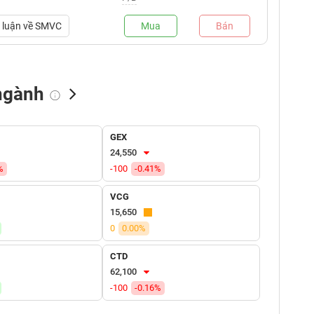
luận về
SMVC
Mua
Bán
ngành
NN bán
Tự doanh mua
Tự doanh bán
GEX
(tỷ VNĐ)
(tỷ VNĐ)
(tỷ VNĐ)
24,550
%
-100
-0.41%
VCG
15,650
0
0.00%
CTD
62,100
-100
-0.16%