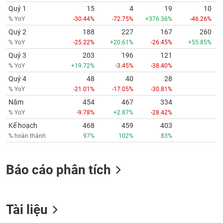
Quý 1
15
4
19
10
% YoY
-30.44%
-72.75%
+376.36%
-46.26%
Quý 2
188
227
167
260
% YoY
-25.22%
+20.61%
-26.45%
+55.85%
Quý 3
203
196
121
% YoY
+19.72%
-3.45%
-38.40%
Quý 4
48
40
28
% YoY
-21.01%
-17.05%
-30.81%
Năm
454
467
334
% YoY
-9.78%
+2.87%
-28.42%
Kế hoạch
468
459
403
% hoàn thành
97%
102%
83%
Báo cáo phân tích
Tài liệu