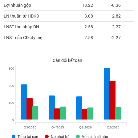
phân
Lợi nhuận gộp
18.22
-0.36
tích
(-)
LN thuần từ HĐKD
3.08
-2.82
LNST thu nhập DN
2.58
-2.27
Thuật
ngữ
LNST của CĐ cty mẹ
2.58
-2.27
(-)
Cân đối kế toán
Dịch
vụ
300
(-)
200
Đào
tạo
100
0
Sách
Q3/2025
Q4/2025
Q1/2026
Q2/2026
tài
Tổng tài sản
Nợ phải trả
Vốn chủ sỡ hữu