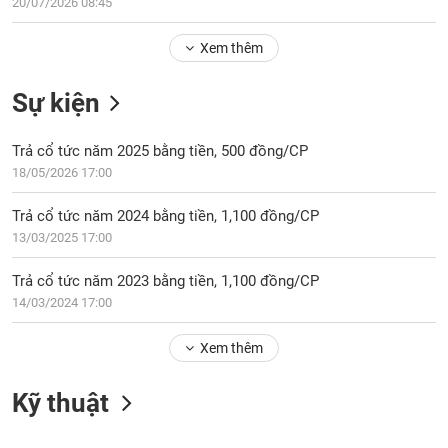
Tổng
20/07/2026 08:45
VS-
quan
SECTOR
Xem thêm
Giao
dịch
Sự kiện
Tài
chính
NĂNG
Trả cổ tức năm 2025 bằng tiền, 500 đồng/CP
Phân
LƯỢNG
18/05/2026 17:00
tích
kỹ
Trả cổ tức năm 2024 bằng tiền, 1,100 đồng/CP
thuật
13/03/2025 17:00
Hồ
NGUYÊN
sơ
Trả cổ tức năm 2023 bằng tiền, 1,100 đồng/CP
VẬT
doanh
14/03/2024 17:00
LIỆU
nghiệp
Xem thêm
Tin
tức
sự
Kỹ thuật
CÔNG
kiện
NGHIỆP
Tài