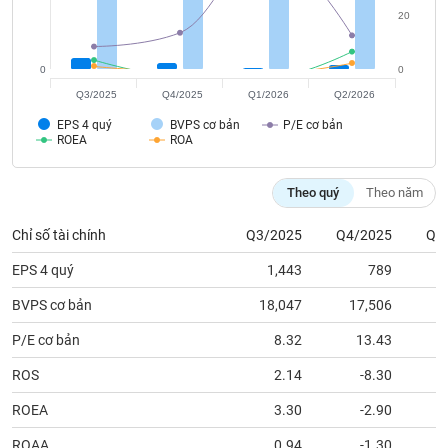
tài
20
chính
0
0
Q3/2025
Q4/2025
Q1/2026
Q2/2026
EPS 4 quý
BVPS cơ bản
P/E cơ bản
ROEA
ROA
Theo quý
Theo năm
Chỉ số tài chính
Q3/2025
Q4/2025
Q1
EPS 4 quý
1,443
789
BVPS cơ bản
18,047
17,506
1
P/E cơ bản
8.32
13.43
ROS
2.14
-8.30
ROEA
3.30
-2.90
ROAA
0.94
-1.30