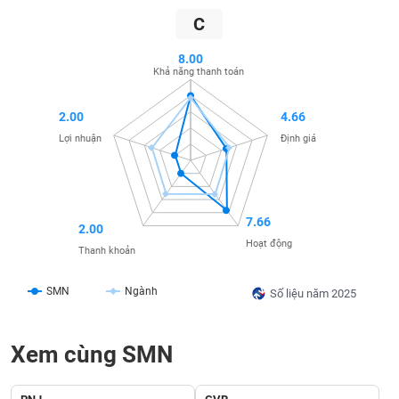
SÓC
C
SỨC
KHỎE
8.00
Khả năng thanh toán
2.00
4.66
TÀI
Lợi nhuận
Định giá
CHÍNH
7.66
2.00
CÔNG
Hoạt động
Thanh khoản
NGHỆ
THÔNG
SMN
Ngành
Số liệu năm 2025
TIN
Xem cùng SMN
DỊCH