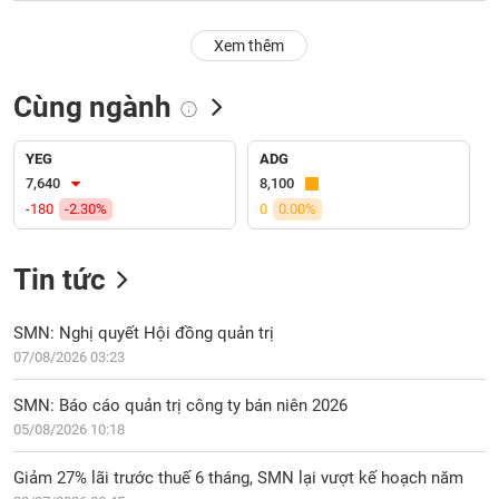
PHIẾU
Hủy
niêm
Xem thêm
yết
Theo
Cùng ngành
CÔNG
dõi
CỤ
đặc
ĐẦU
biệt
YEG
ADG
TƯ
7,640
8,100
Không
-180
-2.30%
0
0.00%
được
ký
XUẤT
quỹ
DỮ
Tin tức
LIỆU
Danh
mục
SMN: Nghị quyết Hội đồng quản trị
ETF
07/08/2026 03:23
TIN
Cổ
MỚI
SMN: Báo cáo quản trị công ty bán niên 2026
phiếu
05/08/2026 10:18
chi
Ngành
tiết
(-)
Giảm 27% lãi trước thuế 6 tháng, SMN lại vượt kế hoạch năm