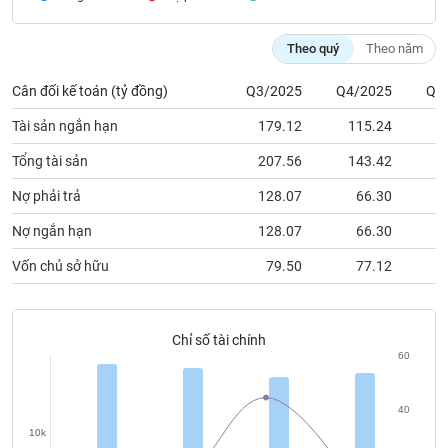
chính
Theo quý
Theo năm
Cân đối kế toán (tỷ đồng)
Q3/2025
Q4/2025
Q1
Công
cụ
Tài sản ngắn hạn
179.12
115.24
1
đầu
tư
Tổng tài sản
207.56
143.42
1
Nợ phải trả
128.07
66.30
Nợ ngắn hạn
128.07
66.30
Truyền
Vốn chủ sở hữu
79.50
77.12
thông
tài
chính
Chỉ số tài chính
60
Dữ
40
liệu
10k