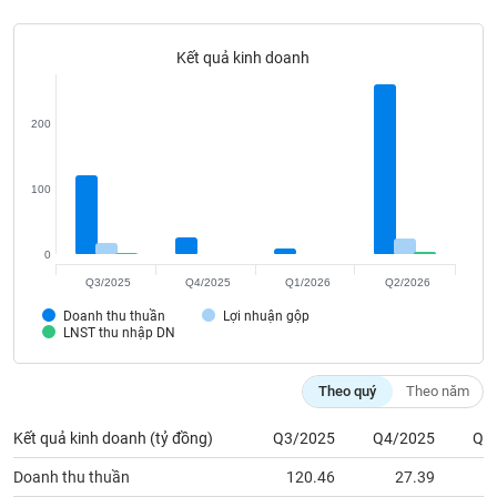
Tất cả
Cổ phiếu
Chỉ số
Chứng chỉ quỹ
Chứng q
Kết quả kinh doanh
Lãnh
đạo
(-)
200
Tất cả
Người nội bộ
Người liên quan
Cổ đông lớn
100
Tin
tức
(-)
0
Q3/2025
Q4/2025
Q1/2026
Q2/2026
Bài
Doanh thu thuần
Lợi nhuận gộp
viết
LNST thu nhập DN
của
tác
giả
Theo quý
Theo năm
(-)
Kết quả kinh doanh (tỷ đồng)
Q3/2025
Q4/2025
Q1
Báo
Doanh thu thuần
120.46
27.39
cáo