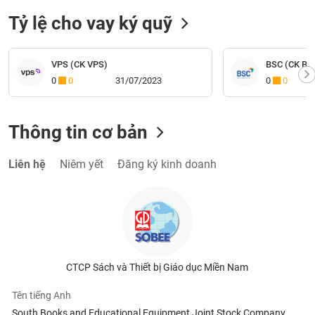
Tỷ lệ cho vay ký quỹ
VPS (CK VPS)
BSC (CK BI
0
0
31/07/2023
0
0
Thông tin cơ bản
Liên hệ
Niêm yết
Đăng ký kinh doanh
CTCP Sách và Thiết bị Giáo dục Miền Nam
Tên tiếng Anh
South Books and Educational Equipment Joint Stock Company