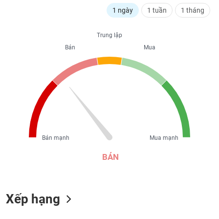
liệu
1 ngày
1 tuần
1 tháng
Tâm
Trung lập
lý
TIÊU
thị
Bán
Mua
DÙNG
trường
KHÔNG
THIẾT
YẾU
TIÊU
Bán mạnh
Mua mạnh
DÙNG
THIẾT
BÁN
YẾU
Xếp hạng
CHĂM