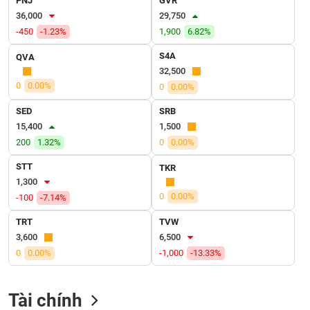
PNJ
GVR
VỤ
36,000
29,750
TRUYỀN
-450
-1.23%
1,900
6.82%
THÔNG
S4A
QVA
32,500
0
0.00%
0
0.00%
TIỆN
SED
SRB
ÍCH
15,400
1,500
200
1.32%
0
0.00%
STT
TKR
1,300
BẤT
0
0.00%
-100
-7.14%
ĐỘNG
SẢN
TRT
TVW
3,600
6,500
Mã
0
0.00%
-1,000
-13.33%
chứng
khoán
(-)
Tài chính