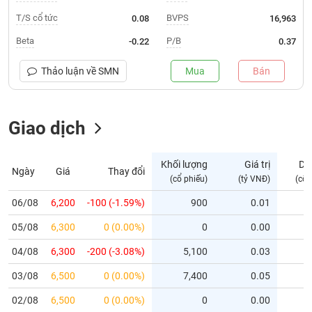
T/S cổ tức
BVPS
0.08
16,963
Trạng
thái
Beta
P/B
-0.22
0.37
NGÀNH
cổ
phiếu
Thảo luận về
SMN
Mua
Bán
Quy
DOANH
mô
NGHIỆP
Giao dịch
thị
trường
Niêm
Khối lượng
Giá trị
Dư
Ngày
Giá
Thay đổi
CỔ
yết
(cổ phiếu)
(tỷ VNĐ)
(cổ 
PHIẾU
Niêm
06/08
6,200
-100 (-1.59%)
900
0.01
yết
mới
05/08
6,300
0 (0.00%)
0
0.00
PHÁI
Niêm
SINH
04/08
6,300
-200 (-3.08%)
5,100
0.03
yết
03/08
6,500
0 (0.00%)
7,400
0.05
bổ
sung
TRÁI
02/08
6,500
0 (0.00%)
0
0.00