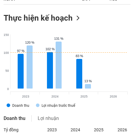
Thực hiện kế hoạch
150
131 %
131 %
120 %
120 %
102 %
102 %
97 %
97 %
100
83 %
83 %
50
13 %
13 %
0
2023
2024
2025
2026
Doanh thu
Lợi nhuận trước thuế
Doanh thu
Lợi nhuận
Tỷ đồng
2023
2024
2025
2026