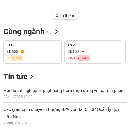
Trạng
Xem thêm
thái
NGÀNH
cổ
phiếu
Cùng ngành
Quy
DOANH
mô
TLG
TV2
NGHIỆP
thị
48,600
26,100
trường
0
0.00%
-450
-1.69%
Niêm
CỔ
yết
Tin tức
PHIẾU
Niêm
yết
Hai doanh nghiệp bị phạt hàng trăm triệu đồng vì loạt sai phạm
mới
28/11/2025 13:00
PHÁI
Niêm
SINH
Các giao dịch chuyển nhượng 87% vốn tại CTCP Quản lý quỹ
yết
bổ
Hữu Nghị
sung
25/08/2015 02:50
TRÁI