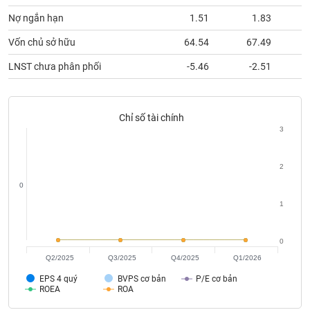
Tất cả
Cổ phiếu
Chỉ số
Chứng chỉ quỹ
Chứng q
Nợ ngắn hạn
1.51
1.83
Lãnh
Vốn chủ sở hữu
64.54
67.49
đạo
(-)
LNST chưa phân phối
-5.46
-2.51
Tất cả
Người nội bộ
Người liên quan
Cổ đông lớn
Chỉ số tài chính
Tin
3
tức
(-)
2
0
Bài
viết
1
của
tác
giả
0
(-)
Q2/2025
Q3/2025
Q4/2025
Q1/2026
EPS 4 quý
BVPS cơ bản
P/E cơ bản
ROEA
ROA
Báo
cáo