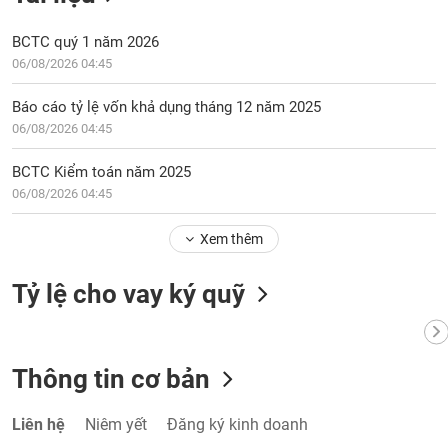
tài
chính
BCTC quý 1 năm 2026
06/08/2026 04:45
Báo cáo tỷ lệ vốn khả dụng tháng 12 năm 2025
06/08/2026 04:45
BCTC Kiểm toán năm 2025
06/08/2026 04:45
Xem thêm
Tỷ lệ cho vay ký quỹ
Thông tin cơ bản
Liên hệ
Niêm yết
Đăng ký kinh doanh