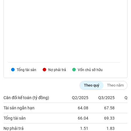
VỤ
TRUYỀN
THÔNG
TIỆN
ÍCH
Tổng tài sản
Nợ phải trả
Vốn chủ sỡ hữu
BẤT
Theo quý
Theo năm
ĐỘNG
SẢN
Cân đối kế toán (tỷ đồng)
Q2/2025
Q3/2025
Q4
Mã
Tài sản ngắn hạn
64.08
67.58
chứng
khoán
Tổng tài sản
66.04
69.33
(-)
Nợ phải trả
1.51
1.83