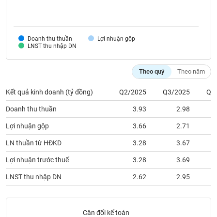
SÓC
SỨC
KHỎE
Doanh thu thuần
Lợi nhuận gộp
LNST thu nhập DN
TÀI
Theo quý
Theo năm
CHÍNH
Kết quả kinh doanh (tỷ đồng)
Q2/2025
Q3/2025
Q4
Doanh thu thuần
3.93
2.98
Lợi nhuận gộp
3.66
2.71
CÔNG
NGHỆ
LN thuần từ HĐKD
3.28
3.67
THÔNG
Lợi nhuận trước thuế
3.28
3.69
TIN
LNST thu nhập DN
2.62
2.95
DỊCH
Cân đối kế toán