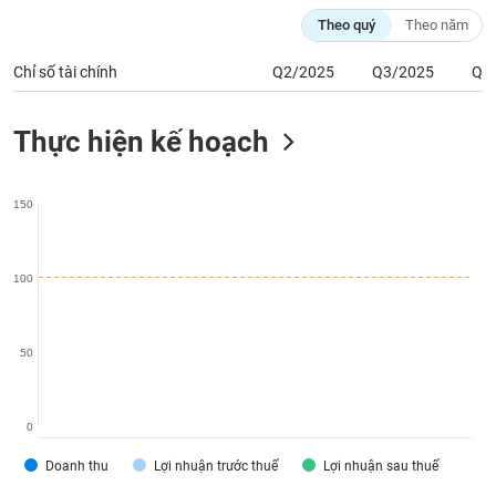
phân
Theo quý
Theo năm
tích
(-)
Chỉ số tài chính
Q2/2025
Q3/2025
Q4
Thuật
ngữ
Thực hiện kế hoạch
(-)
150
Dịch
vụ
(-)
100
Đào
tạo
50
0
Sách
Doanh thu
Lợi nhuận trước thuế
Lợi nhuận sau thuế
tài