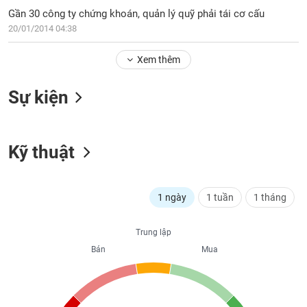
PHIẾU
Hủy
Gần 30 công ty chứng khoán, quản lý quỹ phải tái cơ cấu
niêm
20/01/2014 04:38
yết
Theo
Xem thêm
CÔNG
dõi
CỤ
đặc
ĐẦU
Sự kiện
biệt
TƯ
Không
được
Kỹ thuật
ký
XUẤT
quỹ
DỮ
LIỆU
Danh
1 ngày
1 tuần
1 tháng
mục
ETF
TIN
Trung lập
Cổ
MỚI
Bán
Mua
phiếu
chi
Ngành
tiết
(-)