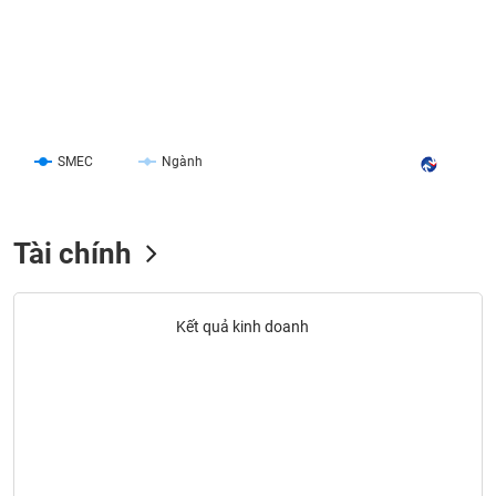
liệu
Tâm
lý
TIÊU
thị
DÙNG
trường
KHÔNG
THIẾT
SMEC
Ngành
YẾU
Tài chính
TIÊU
DÙNG
Kết quả kinh doanh
THIẾT
YẾU
CHĂM