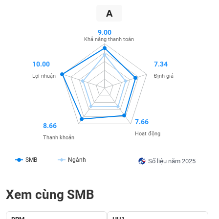
SÓC
A
SỨC
KHỎE
9.00
Khả năng thanh toán
10.00
7.34
TÀI
Lợi nhuận
Định giá
CHÍNH
7.66
8.66
CÔNG
Hoạt động
Thanh khoản
NGHỆ
THÔNG
SMB
Ngành
Số liệu năm 2025
TIN
Xem cùng SMB
DỊCH