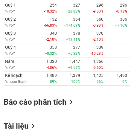
Quý 1
254
327
296
296
% YoY
-10.32%
+28.83%
-9.50%
-0.13%
Quý 2
132
364
360
386
% YoY
-66.83%
+174.69%
-0.93%
+7.10%
Quý 3
340
378
370
% YoY
-2.10%
+11.11%
-2.10%
Quý 4
358
377
339
% YoY
+0.32%
+5.32%
-10.23%
Năm
1,320
1,447
1,366
% YoY
-4.86%
+9.59%
-5.60%
Kế hoạch
1,489
1,379
1,425
1,490
% hoàn thành
89%
105%
96%
0%
Báo cáo phân tích
Tài liệu