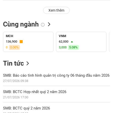
PHIẾU
Hủy
niêm
Xem thêm
yết
Theo
Cùng ngành
CÔNG
dõi
CỤ
đặc
ĐẦU
biệt
MCH
VNM
TƯ
136,900
62,000
Không
0
0.00%
3,000
5.08%
được
ký
XUẤT
quỹ
DỮ
Tin tức
LIỆU
Danh
mục
SMB: Báo cáo tình hình quản trị công ty 06 tháng đầu năm 2026
ETF
27/07/2026 09:38
TIN
Cổ
MỚI
SMB: BCTC Hợp nhất quý 2 năm 2026
phiếu
21/07/2026 17:00
chi
Ngành
tiết
(-)
SMB: BCTC quý 2 năm 2026