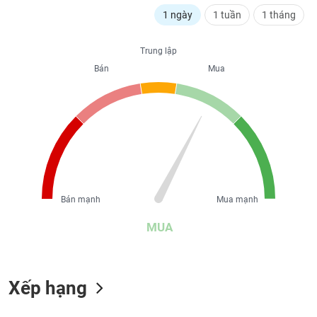
liệu
1 ngày
1 tuần
1 tháng
Tâm
Trung lập
lý
TIÊU
thị
Bán
Mua
DÙNG
trường
KHÔNG
THIẾT
YẾU
TIÊU
Bán mạnh
Mua mạnh
DÙNG
THIẾT
MUA
YẾU
Xếp hạng
CHĂM