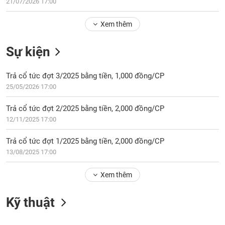
Tổng
21/07/2026 17:00
VS-
quan
SECTOR
Xem thêm
Giao
dịch
Sự kiện
Tài
chính
NĂNG
Trả cổ tức đợt 3/2025 bằng tiền, 1,000 đồng/CP
Phân
LƯỢNG
25/05/2026 17:00
tích
kỹ
Trả cổ tức đợt 2/2025 bằng tiền, 2,000 đồng/CP
thuật
12/11/2025 17:00
Hồ
NGUYÊN
sơ
Trả cổ tức đợt 1/2025 bằng tiền, 2,000 đồng/CP
VẬT
doanh
13/08/2025 17:00
LIỆU
nghiệp
Xem thêm
Tin
tức
sự
Kỹ thuật
CÔNG
kiện
NGHIỆP
Tài