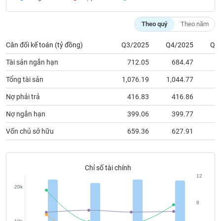
chính
Theo quý
Theo năm
Cân đối kế toán (tỷ đồng)
Q3/2025
Q4/2025
Q1
Công
cụ
Tài sản ngắn hạn
712.05
684.47
5
đầu
tư
Tổng tài sản
1,076.19
1,044.77
9
Nợ phải trả
416.83
416.86
2
Nợ ngắn hạn
399.06
399.77
2
Truyền
Vốn chủ sở hữu
659.36
627.91
6
thông
tài
chính
Chỉ số tài chính
12
20k
Dữ
8
liệu