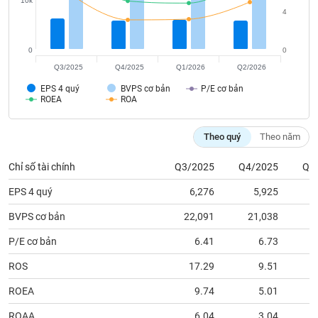
tài
10k
4
chính
0
0
Q3/2025
Q4/2025
Q1/2026
Q2/2026
EPS 4 quý
BVPS cơ bản
P/E cơ bản
ROEA
ROA
Theo quý
Theo năm
Chỉ số tài chính
Q3/2025
Q4/2025
Q1
EPS 4 quý
6,276
5,925
BVPS cơ bản
22,091
21,038
2
P/E cơ bản
6.41
6.73
ROS
17.29
9.51
ROEA
9.74
5.01
ROAA
6.04
3.04