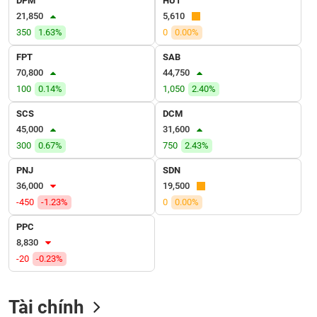
DPM
HU1
VỤ
21,850
5,610
TRUYỀN
350
1.63%
0
0.00%
THÔNG
FPT
SAB
70,800
44,750
100
0.14%
1,050
2.40%
TIỆN
SCS
DCM
ÍCH
45,000
31,600
300
0.67%
750
2.43%
PNJ
SDN
36,000
19,500
BẤT
-450
-1.23%
0
0.00%
ĐỘNG
SẢN
PPC
8,830
Mã
-20
-0.23%
chứng
khoán
(-)
Tài chính