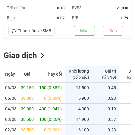
T/S cổ tức
BVPS
0.13
21,830
Trạng
thái
Beta
P/B
0.02
1.79
NGÀNH
cổ
phiếu
Thảo luận về
SMB
Mua
Bán
Quy
DOANH
mô
NGHIỆP
Giao dịch
thị
trường
Niêm
Khối lượng
Giá trị
Dư
Ngày
Giá
Thay đổi
CỔ
yết
(cổ phiếu)
(tỷ VNĐ)
(cổ 
PHIẾU
Niêm
06/08
39,150
150 (0.38%)
11,500
0.45
yết
mới
05/08
39,000
0 (0.00%)
5,900
0.23
PHÁI
Niêm
SINH
04/08
39,000
400 (1.04%)
4,900
0.19
yết
03/08
38,600
100 (0.26%)
14,900
0.57
bổ
sung
TRÁI
02/08
38,500
0 (0.00%)
6,100
0.23