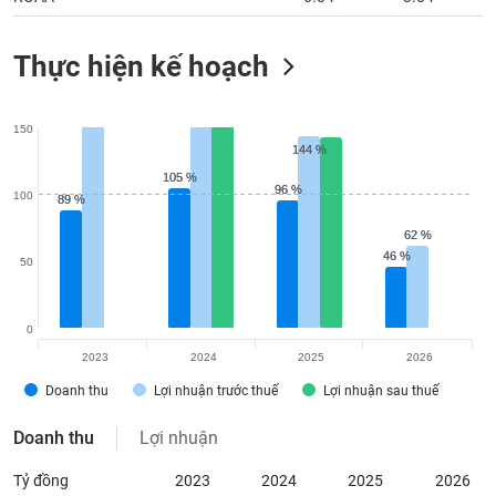
Thực hiện kế hoạch
150
144 %
144 %
105 %
105 %
96 %
96 %
100
89 %
89 %
62 %
62 %
46 %
46 %
50
0
2023
2024
2025
2026
Doanh thu
Lợi nhuận trước thuế
Lợi nhuận sau thuế
Doanh thu
Lợi nhuận
Tỷ đồng
2023
2024
2025
2026