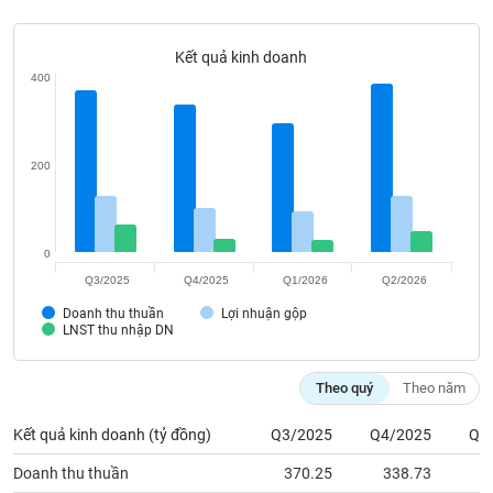
Tất cả
Cổ phiếu
Chỉ số
Chứng chỉ quỹ
Chứng q
Kết quả kinh doanh
Lãnh
400
đạo
(-)
Tất cả
Người nội bộ
Người liên quan
Cổ đông lớn
200
Tin
tức
(-)
0
Q3/2025
Q4/2025
Q1/2026
Q2/2026
Bài
Doanh thu thuần
Lợi nhuận gộp
viết
LNST thu nhập DN
của
tác
giả
Theo quý
Theo năm
(-)
Kết quả kinh doanh (tỷ đồng)
Q3/2025
Q4/2025
Q1
Báo
Doanh thu thuần
370.25
338.73
2
cáo