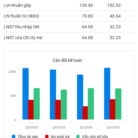
phân
Lợi nhuận gộp
130.90
102.52
tích
(-)
LN thuần từ HĐKD
79.80
40.64
LNST thu nhập DN
64.00
32.23
Thuật
ngữ
LNST của CĐ cty mẹ
64.00
32.23
(-)
Cân đối kế toán
Dịch
vụ
(-)
1000
Đào
500
tạo
0
Sách
Q3/2025
Q4/2025
Q1/2026
Q2/2026
tài
Tổng tài sản
Nợ phải trả
Vốn chủ sỡ hữu