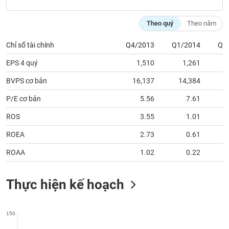
chính
Theo quý
Theo năm
Chỉ số tài chính
Q4/2013
Q1/2014
Q2
Công
cụ
EPS 4 quý
1,510
1,261
đầu
BVPS cơ bản
16,137
14,384
1
tư
P/E cơ bản
5.56
7.61
ROS
3.55
1.01
Truyền
ROEA
2.73
0.61
thông
tài
ROAA
1.02
0.22
chính
Thực hiện kế hoạch
Dữ
150
liệu