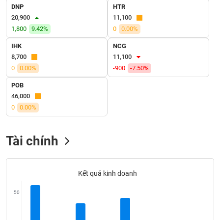
SÓC
DNP
HTR
SỨC
20,900
11,100
KHỎE
1,800
9.42%
0
0.00%
IHK
NCG
8,700
11,100
0
0.00%
-900
-7.50%
TÀI
CHÍNH
POB
46,000
0
0.00%
CÔNG
Tài chính
NGHỆ
THÔNG
TIN
Kết quả kinh doanh
50
DỊCH