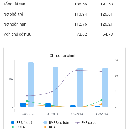
phân
Tổng tài sản
186.56
191.53
1
tích
(-)
Nợ phải trả
113.94
126.81
1
Nợ ngắn hạn
112.76
126.21
1
Thuật
Vốn chủ sở hữu
72.62
64.73
ngữ
(-)
Chỉ số tài chính
Dịch
24
vụ
(-)
16
10k
Đào
tạo
8
0
0
Q4/2013
Q1/2014
Q2/2014
Q3/2014
Sách
EPS 4 quý
BVPS cơ bản
P/E cơ bản
tài
ROEA
ROA