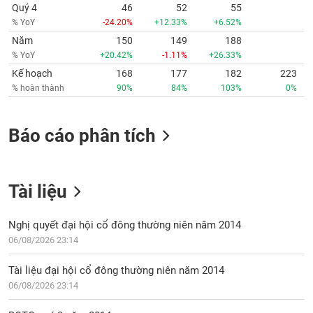
Quý 4
46
52
55
% YoY
-24.20%
+12.33%
+6.52%
Năm
150
149
188
% YoY
+20.42%
-1.11%
+26.33%
Kế hoạch
168
177
182
223
% hoàn thành
90%
84%
103%
0%
Báo cáo phân tích
Tài liệu
Nghị quyết đại hội cổ đông thường niên năm 2014
06/08/2026 23:14
Tài liệu đại hội cổ đông thường niên năm 2014
06/08/2026 23:14