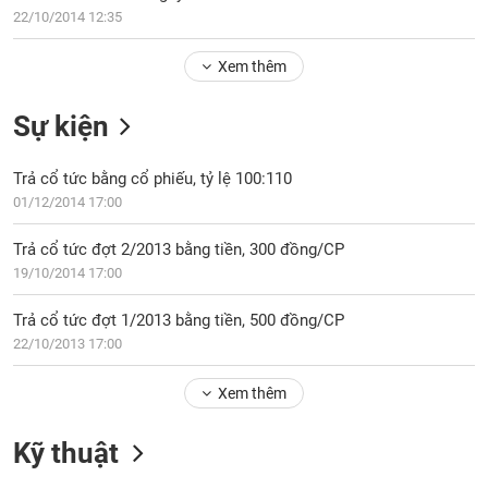
PHIẾU
Hủy
22/10/2014 12:35
niêm
yết
Xem thêm
Theo
CÔNG
dõi
Sự kiện
CỤ
đặc
ĐẦU
biệt
TƯ
Trả cổ tức bằng cổ phiếu, tỷ lệ 100:110
Không
01/12/2014 17:00
được
ký
XUẤT
Trả cổ tức đợt 2/2013 bằng tiền, 300 đồng/CP
quỹ
DỮ
19/10/2014 17:00
LIỆU
Danh
mục
Trả cổ tức đợt 1/2013 bằng tiền, 500 đồng/CP
ETF
22/10/2013 17:00
TIN
Cổ
MỚI
Xem thêm
phiếu
chi
Ngành
Kỹ thuật
tiết
(-)