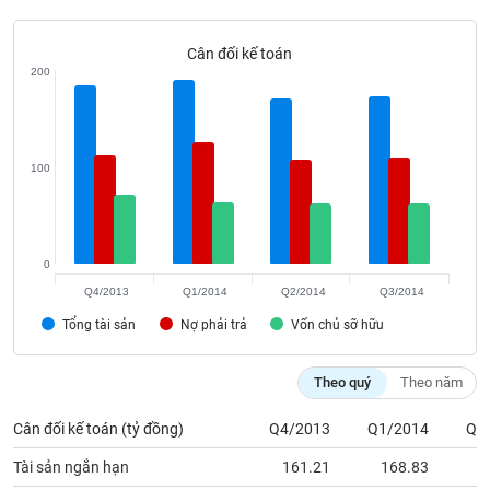
Tất cả
Cổ phiếu
Chỉ số
Chứng chỉ quỹ
Chứng q
Cân đối kế toán
Lãnh
200
đạo
(-)
Tất cả
Người nội bộ
Người liên quan
Cổ đông lớn
100
Tin
tức
(-)
0
Q4/2013
Q1/2014
Q2/2014
Q3/2014
Bài
viết
Tổng tài sản
Nợ phải trả
Vốn chủ sỡ hữu
của
tác
giả
Theo quý
Theo năm
(-)
Cân đối kế toán (tỷ đồng)
Q4/2013
Q1/2014
Q2
Báo
Tài sản ngắn hạn
161.21
168.83
1
cáo