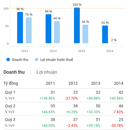
tài
103 %
103 %
chính
100
90 %
90 %
84 %
84 %
75 %
75 %
64 %
64 %
54 %
54 %
51 %
51 %
50
2 %
2 %
0
2011
2012
2013
2014
Doanh thu
Lợi nhuận trước thuế
Doanh thu
Lợi nhuận
Tỷ đồng
2011
2012
2013
2014
Quý 1
31
23
32
42
% YoY
+136.46%
-27.70%
+40.88%
+30.96%
Quý 2
35
38
50
46
% YoY
+44.65%
+6.29%
+32.33%
-7.83%
Quý 3
38
37
51
25
% YoY
+40.00%
-2.43%
+39.18%
-50.78%