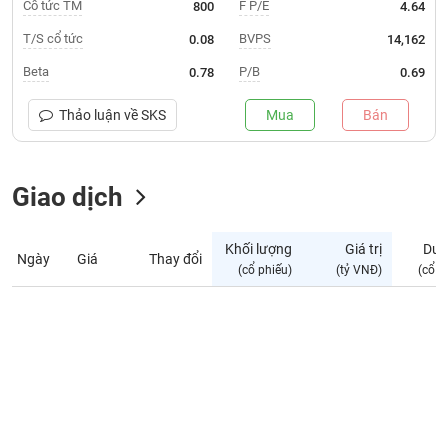
Giá
Cổ tức TM
F P/E
800
4.64
tích
Đặt
T/S cổ tức
BVPS
0.08
14,162
Biểu
lệnh
đồ
ĐÔNG
Beta
P/B
0.78
0.69
Nước
tài
DƯƠNG
ngoài
chính
Thảo luận về
SKS
Mua
Bán
Tự
TÀI
doanh
CHÍNH
Giao dịch
Ảnh
CÁ
hưởng
NHÂN
chỉ
Khối lượng
Giá trị
Dư 
số
Ngày
Giá
Thay đổi
(cổ phiếu)
(tỷ VNĐ)
(cổ p
Biến
PHÂN
động
TÍCH
cổ
VIETSTOCKFINANCE
phiếu
Giao
dịch
VĨ
nội
MÔ
bộ