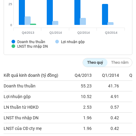
VỤ
25
TRUYỀN
THÔNG
0
Q4/2013
Q1/2014
Q2/2014
Q3/2014
Doanh thu thuần
Lợi nhuận gộp
TIỆN
LNST thu nhập DN
ÍCH
Theo quý
Theo năm
Kết quả kinh doanh (tỷ đồng)
Q4/2013
Q1/2014
Q2
BẤT
Doanh thu thuần
55.23
41.76
ĐỘNG
SẢN
Lợi nhuận gộp
10.52
4.91
LN thuần từ HĐKD
2.53
0.57
Mã
chứng
LNST thu nhập DN
1.96
0.42
khoán
(-)
LNST của CĐ cty mẹ
1.96
0.42