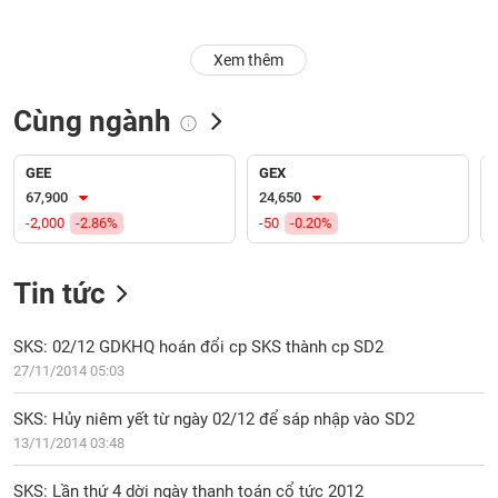
Trạng
Xem thêm
thái
NGÀNH
cổ
phiếu
Cùng ngành
Quy
DOANH
mô
GEE
GEX
NGHIỆP
thị
67,900
24,650
trường
-2,000
-2.86%
-50
-0.20%
Niêm
CỔ
yết
Tin tức
PHIẾU
Niêm
yết
SKS: 02/12 GDKHQ hoán đổi cp SKS thành cp SD2
mới
27/11/2014 05:03
PHÁI
Niêm
SINH
SKS: Hủy niêm yết từ ngày 02/12 để sáp nhập vào SD2
yết
13/11/2014 03:48
bổ
sung
TRÁI
SKS: Lần thứ 4 dời ngày thanh toán cổ tức 2012