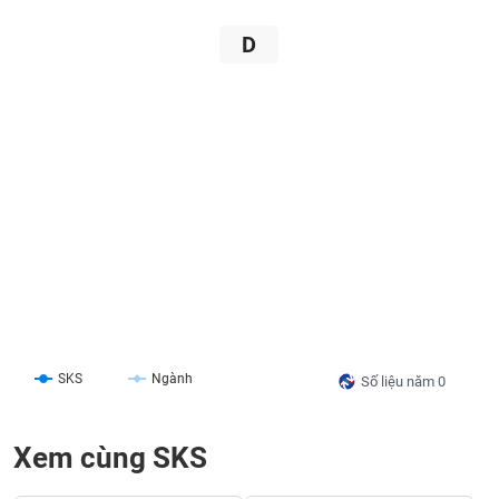
liệu
D
Tâm
lý
TIÊU
thị
DÙNG
trường
KHÔNG
THIẾT
YẾU
TIÊU
DÙNG
THIẾT
YẾU
SKS
Ngành
Số liệu năm 0
Xem cùng SKS
CHĂM