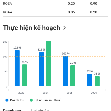
ROEA
0.20
0.90
ROAA
0.05
0.20
Thực hiện kế hoạch
150
122 %
122 %
115 %
115 %
102 %
102 %
100
74 %
74 %
71 %
71 %
42 %
42 %
50
35 %
35 %
0
2023
2024
2025
2026
Doanh thu
Lợi nhuận sau thuế
Doanh thu
Lợi nhuận