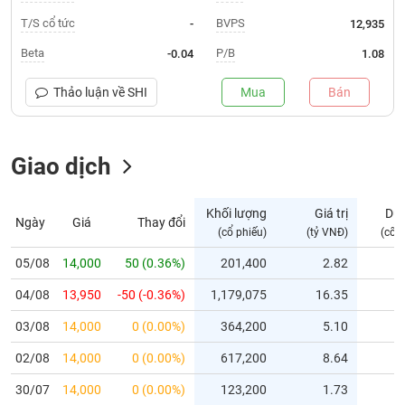
T/S cổ tức
BVPS
-
12,935
Trạng
thái
Beta
P/B
-0.04
1.08
NGÀNH
cổ
phiếu
Thảo luận về
SHI
Mua
Bán
Quy
DOANH
mô
NGHIỆP
Giao dịch
thị
trường
Niêm
Khối lượng
Giá trị
Dư
Ngày
Giá
Thay đổi
CỔ
yết
(cổ phiếu)
(tỷ VNĐ)
(cổ 
PHIẾU
Niêm
05/08
14,000
50 (0.36%)
201,400
2.82
yết
mới
04/08
13,950
-50 (-0.36%)
1,179,075
16.35
PHÁI
Niêm
SINH
03/08
14,000
0 (0.00%)
364,200
5.10
yết
02/08
14,000
0 (0.00%)
617,200
8.64
bổ
sung
TRÁI
30/07
14,000
0 (0.00%)
123,200
1.73