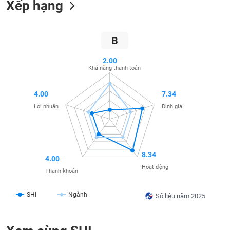
Xếp hạng
SÓC
SỨC
KHỎE
B
2.00
Khả năng thanh toán
TÀI
CHÍNH
4.00
7.34
Lợi nhuận
Định giá
CÔNG
NGHỆ
8.34
4.00
THÔNG
Hoạt động
TIN
Thanh khoản
SHI
Ngành
Số liệu năm 2025
DỊCH