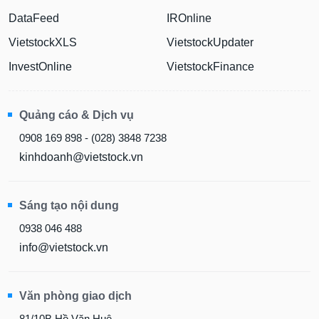
DataFeed
IROnline
VietstockXLS
VietstockUpdater
InvestOnline
VietstockFinance
Quảng cáo & Dịch vụ
0908 169 898 - (028) 3848 7238
kinhdoanh@vietstock.vn
Sáng tạo nội dung
0938 046 488
info@vietstock.vn
Văn phòng giao dịch
81/10B Hồ Văn Huê,