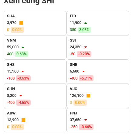
Xem cùng SHI
VỤ
TRUYỀN
THÔNG
SHA
ITD
3,970
11,900
0
0.00%
350
3.03%
VNM
SSI
TIỆN
59,000
24,350
ÍCH
400
0.68%
-50
-0.20%
SHS
SHE
15,900
6,600
-100
-0.63%
-400
-5.71%
BẤT
ĐỘNG
SHN
VJC
SẢN
8,200
126,100
-400
-4.65%
0
0.00%
Mã
ABW
PNJ
chứng
13,900
37,650
khoán
(-)
0
0.00%
-250
-0.66%