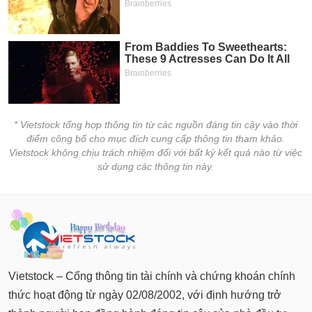
* Vietstock tổng hợp thông tin từ các nguồn đáng tin cậy vào thời
điểm công bố cho mục đích cung cấp thông tin tham khảo.
Vietstock không chịu trách nhiệm đối với bất kỳ kết quả nào từ việc
sử dụng các thông tin này.
Vietstock – Cổng thông tin tài chính và chứng khoán chính
thức hoạt động từ ngày 02/08/2002, với định hướng trở