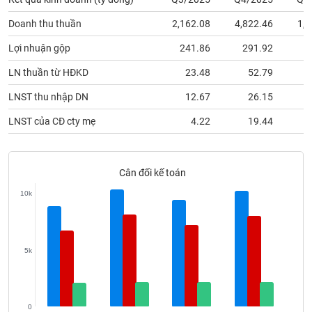
phân
tích
Doanh thu thuần
2,162.08
4,822.46
1,8
(-)
Lợi nhuận gộp
241.86
291.92
2
Thuật
LN thuần từ HĐKD
23.48
52.79
ngữ
(-)
LNST thu nhập DN
12.67
26.15
LNST của CĐ cty mẹ
4.22
19.44
Dịch
vụ
(-)
Cân đối kế toán
10k
Đào
tạo
5k
Sách
tài
0