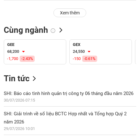
PHIẾU
Hủy
niêm
Xem thêm
yết
Theo
Cùng ngành
CÔNG
dõi
CỤ
đặc
ĐẦU
biệt
GEE
GEX
TƯ
68,200
24,550
Không
-1,700
-2.43%
-150
-0.61%
được
ký
XUẤT
quỹ
DỮ
Tin tức
LIỆU
Danh
mục
SHI: Báo cáo tình hình quản trị công ty 06 tháng đầu năm 2026
ETF
30/07/2026 07:15
TIN
Cổ
MỚI
SHI: Giải trình về số liệu BCTC Hợp nhất và Tổng hợp Quý 2
phiếu
năm 2026
chi
Ngành
tiết
29/07/2026 10:01
(-)