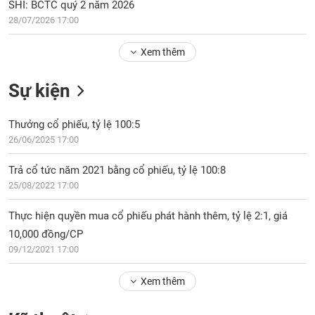
Tổng
SHI: BCTC quý 2 năm 2026
VS-
quan
SECTOR
28/07/2026 17:00
Giao
Xem thêm
dịch
Tài
Sự kiện
chính
NĂNG
Phân
LƯỢNG
Thưởng cổ phiếu, tỷ lệ 100:5
tích
26/06/2025 17:00
kỹ
thuật
Trả cổ tức năm 2021 bằng cổ phiếu, tỷ lệ 100:8
Hồ
25/08/2022 17:00
NGUYÊN
sơ
VẬT
doanh
Thực hiện quyền mua cổ phiếu phát hành thêm, tỷ lệ 2:1, giá
LIỆU
nghiệp
10,000 đồng/CP
Tin
09/12/2021 17:00
tức
sự
Xem thêm
CÔNG
kiện
NGHIỆP
Tài