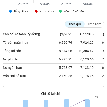
chính
Q3/2025
Q4/2025
Q1/2026
Q2/2026
Tổng tài sản
Nợ phải trả
Vốn chủ sỡ hữu
Công
Theo quý
Theo năm
cụ
đầu
Cân đối kế toán (tỷ đồng)
Q3/2025
Q4/2025
Q1
tư
Tài sản ngắn hạn
6,520.76
7,924.29
6,9
Tổng tài sản
8,874.06
10,304.62
9,3
Nợ phải trả
6,723.21
8,128.56
7,1
Truyền
thông
Nợ ngắn hạn
5,763.07
7,133.10
6,1
tài
chính
Vốn chủ sở hữu
2,150.85
2,176.06
2,1
Chỉ số tài chính
75
Dữ
liệu