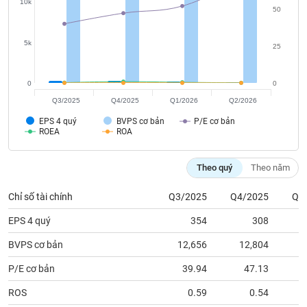
tài
10k
50
chính
5k
25
0
0
Q3/2025
Q4/2025
Q1/2026
Q2/2026
EPS 4 quý
BVPS cơ bản
P/E cơ bản
ROEA
ROA
Theo quý
Theo năm
Chỉ số tài chính
Q3/2025
Q4/2025
Q1
EPS 4 quý
354
308
BVPS cơ bản
12,656
12,804
1
P/E cơ bản
39.94
47.13
ROS
0.59
0.54