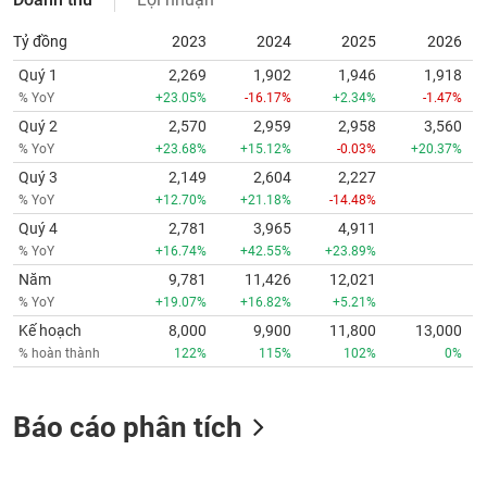
Tỷ đồng
2023
2024
2025
2026
Quý 1
2,269
1,902
1,946
1,918
% YoY
+23.05%
-16.17%
+2.34%
-1.47%
Quý 2
2,570
2,959
2,958
3,560
% YoY
+23.68%
+15.12%
-0.03%
+20.37%
Quý 3
2,149
2,604
2,227
% YoY
+12.70%
+21.18%
-14.48%
Quý 4
2,781
3,965
4,911
% YoY
+16.74%
+42.55%
+23.89%
Năm
9,781
11,426
12,021
% YoY
+19.07%
+16.82%
+5.21%
Kế hoạch
8,000
9,900
11,800
13,000
% hoàn thành
122%
115%
102%
0%
Báo cáo phân tích