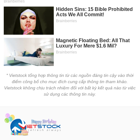
* Vietstock tổng hợp thông tin từ các nguồn đáng tin cậy vào thời
điểm công bố cho mục đích cung cấp thông tin tham khảo.
Vietstock không chịu trách nhiệm đối với bất kỳ kết quả nào từ việc
sử dụng các thông tin này.