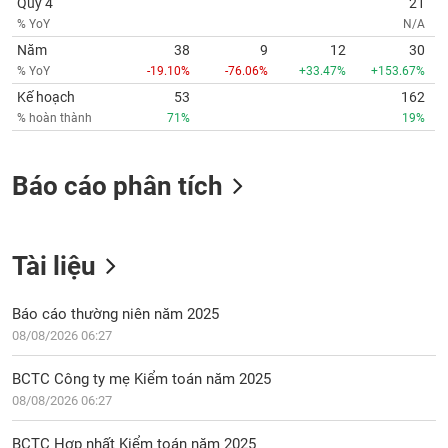
Quý 4
21
% YoY
N/A
Năm
38
9
12
30
% YoY
-19.10%
-76.06%
+33.47%
+153.67%
Kế hoạch
53
162
% hoàn thành
71%
19%
Báo cáo phân tích
Tài liệu
Báo cáo thường niên năm 2025
08/08/2026 06:27
BCTC Công ty mẹ Kiểm toán năm 2025
08/08/2026 06:27
BCTC Hợp nhất Kiểm toán năm 2025