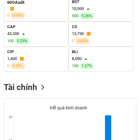
SÓC
BST
BDOAudit
SỨC
10,000
KHỎE
0
0.00%
500
5.26%
CAP
CII
43,300
13,750
100
0.23%
0
0.00%
TÀI
CIP
BLI
CHÍNH
1,400
8,000
0
0.00%
100
1.27%
CÔNG
Tài chính
NGHỆ
THÔNG
TIN
Kết quả kinh doanh
20
DỊCH