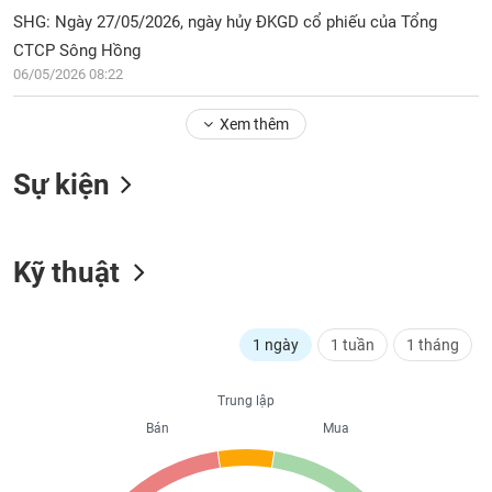
PHIẾU
Hủy
SHG: Ngày 27/05/2026, ngày hủy ĐKGD cổ phiếu của Tổng
niêm
CTCP Sông Hồng
yết
06/05/2026 08:22
Theo
CÔNG
dõi
CỤ
Xem thêm
đặc
ĐẦU
biệt
TƯ
Sự kiện
Không
được
ký
XUẤT
quỹ
Kỹ thuật
DỮ
LIỆU
Danh
mục
ETF
1 ngày
1 tuần
1 tháng
TIN
Cổ
MỚI
Trung lập
phiếu
chi
Bán
Mua
Ngành
tiết
(-)