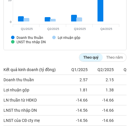
10
VỤ
TRUYỀN
THÔNG
0
Q1/2025
Q2/2025
Q3/2025
Q4/2025
Doanh thu thuần
Lợi nhuận gộp
LNST thu nhập DN
TIỆN
ÍCH
Theo quý
Theo năm
Kết quả kinh doanh (tỷ đồng)
Q1/2025
Q2/2025
Q3
BẤT
Doanh thu thuần
2.57
2.15
ĐỘNG
Lợi nhuận gộp
1.81
1.38
SẢN
LN thuần từ HĐKD
-14.66
-14.66
Mã
chứng
LNST thu nhập DN
-14.56
-14.66
khoán
(-)
LNST của CĐ cty mẹ
-14.56
-14.66