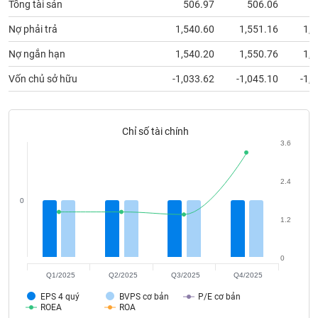
Tổng tài sản
506.97
506.06
8
phân
tích
(-)
Nợ phải trả
1,540.60
1,551.16
1,9
Nợ ngắn hạn
1,540.20
1,550.76
1,9
Thuật
Vốn chủ sở hữu
-1,033.62
-1,045.10
-1,
ngữ
(-)
Chỉ số tài chính
Dịch
3.6
vụ
(-)
2.4
0
Đào
1.2
tạo
0
Q1/2025
Q2/2025
Q3/2025
Q4/2025
Sách
EPS 4 quý
BVPS cơ bản
P/E cơ bản
tài
ROEA
ROA