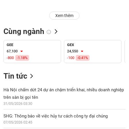
Trạng
Xem thêm
thái
NGÀNH
cổ
phiếu
Cùng ngành
Quy
DOANH
mô
GEE
GEX
NGHIỆP
thị
67,100
24,550
trường
-800
-1.18%
-100
-0.41%
Niêm
CỔ
yết
Tin tức
PHIẾU
Niêm
yết
Hà Nội chấm dứt 24 dự án chậm triển khai, nhiều doanh nghiệp
mới
trên sàn bị gọi tên
PHÁI
Niêm
SINH
31/05/2026 03:30
yết
bổ
SHG: Thông báo về việc hủy tư cách công ty đại chúng
sung
07/05/2026 02:45
TRÁI