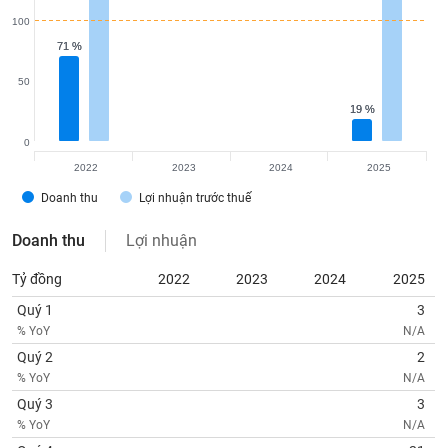
tài
chính
100
71 %
71 %
50
19 %
19 %
0
2022
2023
2024
2025
Doanh thu
Lợi nhuận trước thuế
Doanh thu
Lợi nhuận
Tỷ đồng
2022
2023
2024
2025
Quý 1
3
% YoY
N/A
Quý 2
2
% YoY
N/A
Quý 3
3
% YoY
N/A