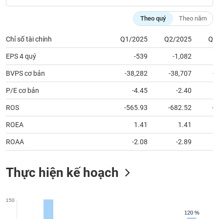
chính
Theo quý
Theo năm
Chỉ số tài chính
Q1/2025
Q2/2025
Q3
Công
EPS 4 quý
-539
-1,082
cụ
đầu
BVPS cơ bản
-38,282
-38,707
-
tư
P/E cơ bản
-4.45
-2.40
ROS
-565.93
-682.52
-4
Truyền
ROEA
1.41
1.41
thông
ROAA
-2.08
-2.89
tài
chính
Thực hiện kế hoạch
Dữ
150
liệu
120 %
120 %