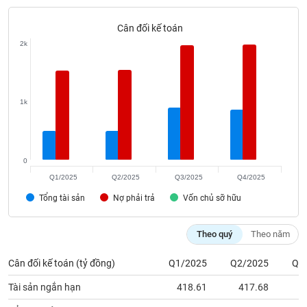
Tất cả
Cổ phiếu
Chỉ số
Chứng chỉ quỹ
Chứng q
Cân đối kế toán
Lãnh
2k
đạo
(-)
Tất cả
Người nội bộ
Người liên quan
Cổ đông lớn
1k
Tin
tức
(-)
0
Q1/2025
Q2/2025
Q3/2025
Q4/2025
Bài
Tổng tài sản
Nợ phải trả
Vốn chủ sỡ hữu
viết
của
tác
Theo quý
Theo năm
giả
(-)
Cân đối kế toán (tỷ đồng)
Q1/2025
Q2/2025
Q3
Tài sản ngắn hạn
418.61
417.68
7
Báo
cáo