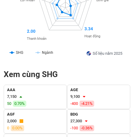
Lợi nhuận
Định giá
liệu
Tâm
lý
TIÊU
3.34
thị
2.00
DÙNG
trường
Hoạt động
KHÔNG
Thanh khoản
THIẾT
YẾU
SHG
Ngành
Số liệu năm 2025
Xem cùng SHG
TIÊU
DÙNG
AAA
AGE
THIẾT
7,150
9,100
YẾU
50
0.70%
-400
-4.21%
AGF
BDG
2,000
27,300
0
0.00%
-100
-0.36%
CHĂM