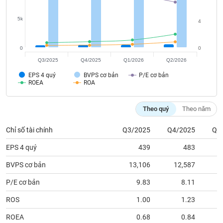
tài
chính
5k
4
0
0
Q3/2025
Q4/2025
Q1/2026
Q2/2026
EPS 4 quý
BVPS cơ bản
P/E cơ bản
ROEA
ROA
Theo quý
Theo năm
Chỉ số tài chính
Q3/2025
Q4/2025
Q1
EPS 4 quý
439
483
BVPS cơ bản
13,106
12,587
1
P/E cơ bản
9.83
8.11
ROS
1.00
1.23
ROEA
0.68
0.84