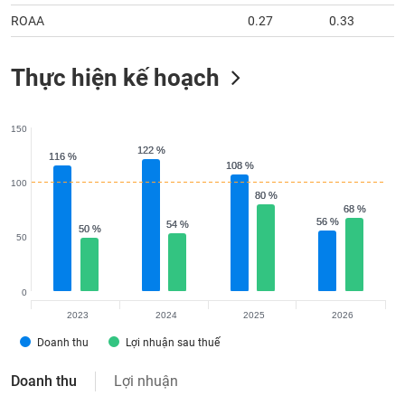
ROAA
0.27
0.33
Thực hiện kế hoạch
150
122 %
122 %
116 %
116 %
108 %
108 %
100
80 %
80 %
68 %
68 %
56 %
56 %
54 %
54 %
50 %
50 %
50
0
2023
2024
2025
2026
Doanh thu
Lợi nhuận sau thuế
Doanh thu
Lợi nhuận