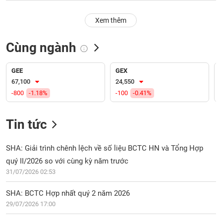
PHIẾU
Hủy
niêm
Xem thêm
yết
Theo
Cùng ngành
CÔNG
dõi
CỤ
đặc
ĐẦU
biệt
GEE
GEX
TƯ
67,100
24,550
Không
-800
-1.18%
-100
-0.41%
được
ký
XUẤT
quỹ
DỮ
Tin tức
LIỆU
Danh
mục
SHA: Giải trình chênh lệch về số liệu BCTC HN và Tổng Hợp
ETF
quý II/2026 so với cùng kỳ năm trước
TIN
31/07/2026 02:53
Cổ
MỚI
phiếu
SHA: BCTC Hợp nhất quý 2 năm 2026
chi
Ngành
tiết
29/07/2026 17:00
(-)