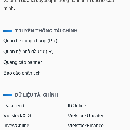
và tự tin đưa ra quyết định trong hành trình đầu tư của
mình.
TRUYỀN THÔNG TÀI CHÍNH
Quan hệ công chúng (PR)
Quan hệ nhà đầu tư (IR)
Quảng cáo banner
Báo cáo phân tích
DỮ LIỆU TÀI CHÍNH
DataFeed
IROnline
VietstockXLS
VietstockUpdater
InvestOnline
VietstockFinance