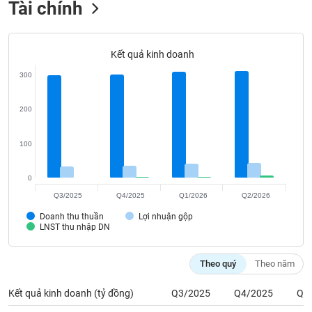
Tài chính
Tất cả
Cổ phiếu
Chỉ số
Chứng chỉ quỹ
Chứng q
Lãnh
đạo
Kết quả kinh doanh
(-)
300
Tất cả
Người nội bộ
Người liên quan
Cổ đông lớn
200
Tin
tức
100
(-)
0
Bài
Q3/2025
Q4/2025
Q1/2026
Q2/2026
viết
của
Doanh thu thuần
Lợi nhuận gộp
LNST thu nhập DN
tác
giả
(-)
Theo quý
Theo năm
Kết quả kinh doanh (tỷ đồng)
Q3/2025
Q4/2025
Q1
Báo
cáo