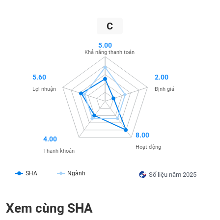
SÓC
SỨC
KHỎE
C
5.00
Khả năng thanh toán
TÀI
5.60
2.00
CHÍNH
Lợi nhuận
Định giá
CÔNG
8.00
4.00
NGHỆ
Hoạt động
Thanh khoản
THÔNG
TIN
SHA
Ngành
Số liệu năm 2025
Xem cùng SHA
DỊCH