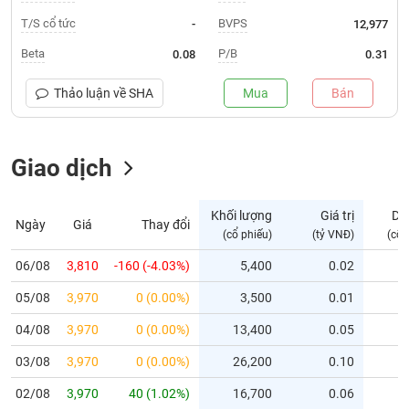
T/S cổ tức
BVPS
-
12,977
Trạng
thái
Beta
P/B
0.08
0.31
NGÀNH
cổ
phiếu
Thảo luận về
SHA
Mua
Bán
Quy
DOANH
mô
NGHIỆP
Giao dịch
thị
trường
Niêm
Khối lượng
Giá trị
Dư
Ngày
Giá
Thay đổi
CỔ
yết
(cổ phiếu)
(tỷ VNĐ)
(cổ 
PHIẾU
Niêm
06/08
3,810
-160 (-4.03%)
5,400
0.02
yết
mới
05/08
3,970
0 (0.00%)
3,500
0.01
PHÁI
Niêm
SINH
04/08
3,970
0 (0.00%)
13,400
0.05
yết
03/08
3,970
0 (0.00%)
26,200
0.10
bổ
sung
TRÁI
02/08
3,970
40 (1.02%)
16,700
0.06