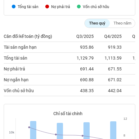
chính
Tổng tài sản
Nợ phải trả
Vốn chủ sỡ hữu
Theo quý
Theo năm
Công
Cân đối kế toán (tỷ đồng)
Q3/2025
Q4/2025
Q1
cụ
đầu
Tài sản ngắn hạn
935.86
919.33
8
tư
Tổng tài sản
1,129.79
1,113.59
1,0
Nợ phải trả
691.44
671.55
6
Truyền
Nợ ngắn hạn
690.88
671.02
6
thông
Vốn chủ sở hữu
438.35
442.04
4
tài
chính
Chỉ số tài chính
12
Dữ
10k
liệu
8