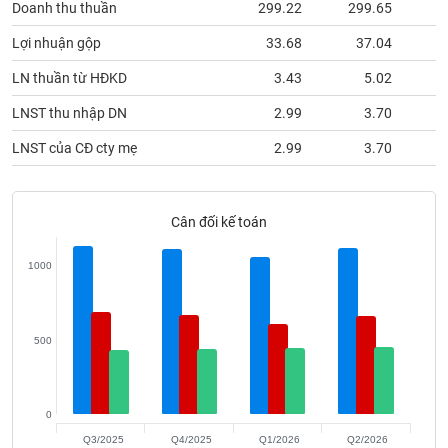
Doanh thu thuần
299.22
299.65
3
phân
tích
(-)
Lợi nhuận gộp
33.68
37.04
LN thuần từ HĐKD
3.43
5.02
Thuật
LNST thu nhập DN
2.99
3.70
ngữ
(-)
LNST của CĐ cty mẹ
2.99
3.70
Dịch
vụ
Cân đối kế toán
(-)
1000
Đào
tạo
500
Sách
0
tài
Q3/2025
Q4/2025
Q1/2026
Q2/2026