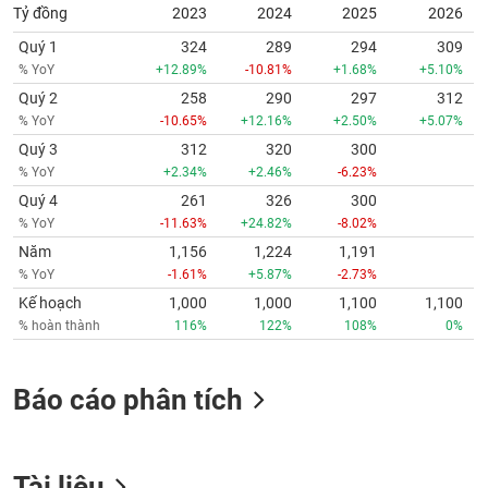
Tỷ đồng
2023
2024
2025
2026
Quý 1
324
289
294
309
% YoY
+12.89%
-10.81%
+1.68%
+5.10%
Quý 2
258
290
297
312
% YoY
-10.65%
+12.16%
+2.50%
+5.07%
Quý 3
312
320
300
% YoY
+2.34%
+2.46%
-6.23%
Quý 4
261
326
300
% YoY
-11.63%
+24.82%
-8.02%
Năm
1,156
1,224
1,191
% YoY
-1.61%
+5.87%
-2.73%
Kế hoạch
1,000
1,000
1,100
1,100
% hoàn thành
116%
122%
108%
0%
Báo cáo phân tích
Tài liệu