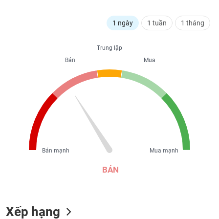
liệu
1 ngày
1 tuần
1 tháng
Tâm
lý
TIÊU
thị
Trung lập
DÙNG
trường
Bán
Mua
KHÔNG
THIẾT
YẾU
TIÊU
DÙNG
Bán mạnh
Mua mạnh
THIẾT
YẾU
BÁN
Xếp hạng
CHĂM