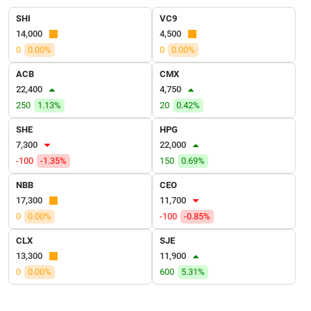
VỤ
SHI
VC9
TRUYỀN
14,000
4,500
THÔNG
0
0.00%
0
0.00%
ACB
CMX
22,400
4,750
TIỆN
250
1.13%
20
0.42%
ÍCH
SHE
HPG
7,300
22,000
-100
-1.35%
150
0.69%
NBB
CEO
BẤT
17,300
11,700
ĐỘNG
0
0.00%
-100
-0.85%
SẢN
CLX
SJE
Mã
13,300
11,900
chứng
0
0.00%
600
5.31%
khoán
(-)