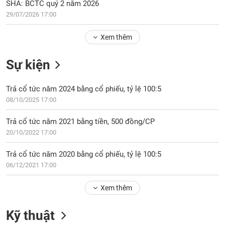
Tổng
SHA: BCTC quý 2 năm 2026
VS-
quan
SECTOR
29/07/2026 17:00
Giao
Xem thêm
dịch
Tài
Sự kiện
chính
NĂNG
Phân
LƯỢNG
Trả cổ tức năm 2024 bằng cổ phiếu, tỷ lệ 100:5
tích
08/10/2025 17:00
kỹ
thuật
Trả cổ tức năm 2021 bằng tiền, 500 đồng/CP
Hồ
20/10/2022 17:00
NGUYÊN
sơ
VẬT
doanh
Trả cổ tức năm 2020 bằng cổ phiếu, tỷ lệ 100:5
LIỆU
nghiệp
06/12/2021 17:00
Tin
tức
Xem thêm
sự
CÔNG
kiện
Kỹ thuật
NGHIỆP
Tài