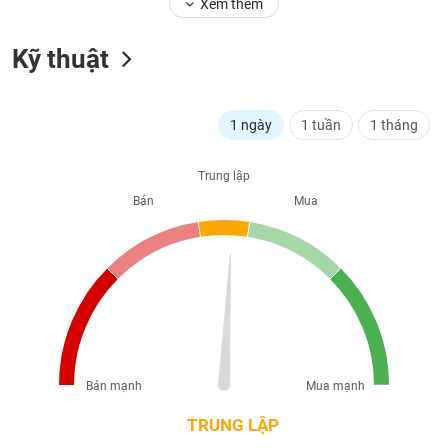
Xem thêm
liệu
Kỹ thuật
Tâm
lý
TIÊU
thị
DÙNG
trường
KHÔNG
1 ngày
1 tuần
1 tháng
THIẾT
YẾU
Trung lập
Bán
Mua
TIÊU
DÙNG
THIẾT
YẾU
Bán mạnh
Mua mạnh
TRUNG LẬP
CHĂM