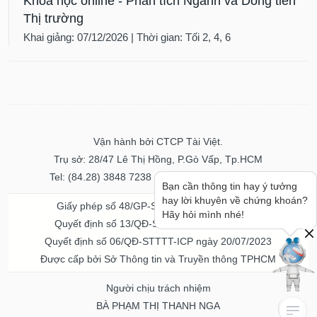
Khóa học online - Phân tích Ngành và Dòng tiền
Thị trường
Khai giảng: 07/12/2026 | Thời gian: Tối 2, 4, 6
Vận hành bởi CTCP Tài Việt.
Trụ sở: 28/47 Lê Thị Hồng, P.Gò Vấp, Tp.HCM
Tel: (84.28) 3848 7238 - Fax: (84.28) 3848 7237
Bạn cần thông tin hay ý tưởng
hay lời khuyên về chứng khoán?
Giấy phép số 48/GP-STTTT ngày 04/11/2016
Hãy hỏi mình nhé!
Quyết định số 13/QĐ-STTTT ngày 02/11/2017
Quyết định số 06/QĐ-STTTT-ICP ngày 20/07/2023
Được cấp bởi Sở Thông tin và Truyền thông TPHCM
Người chịu trách nhiệm
BÀ PHẠM THỊ THANH NGA