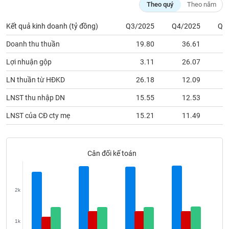
phân
Theo quý
Theo năm
tích
(-)
Kết quả kinh doanh (tỷ đồng)
Q3/2025
Q4/2025
Q1
Doanh thu thuần
19.80
36.61
Thuật
ngữ
Lợi nhuận gộp
3.11
26.07
(-)
LN thuần từ HĐKD
26.18
12.09
LNST thu nhập DN
15.55
12.53
Dịch
vụ
LNST của CĐ cty mẹ
15.21
11.49
(-)
Đào
Cân đối kế toán
tạo
2k
Sách
tài
1k