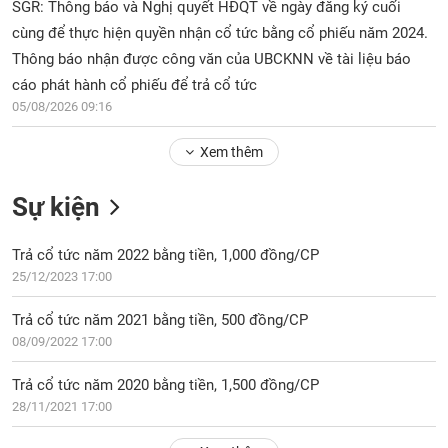
Tổng
SGR: Thông báo và Nghị quyết HĐQT về ngày đăng ký cuối
VS-
quan
SECTOR
cùng để thực hiện quyền nhận cổ tức bằng cổ phiếu năm 2024.
Giao
Thông báo nhận được công văn của UBCKNN về tài liệu báo
dịch
cáo phát hành cổ phiếu để trả cổ tức
05/08/2026 09:16
Tài
chính
NĂNG
Xem thêm
Phân
LƯỢNG
tích
Sự kiện
kỹ
thuật
Trả cổ tức năm 2022 bằng tiền, 1,000 đồng/CP
Hồ
NGUYÊN
sơ
25/12/2023 17:00
VẬT
doanh
LIỆU
nghiệp
Trả cổ tức năm 2021 bằng tiền, 500 đồng/CP
08/09/2022 17:00
Tin
tức
Trả cổ tức năm 2020 bằng tiền, 1,500 đồng/CP
sự
28/11/2021 17:00
CÔNG
kiện
NGHIỆP
Tài