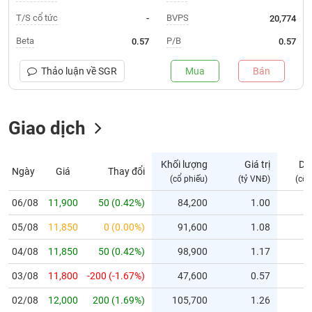
T/S cổ tức
BVPS
-
20,774
Trạng
thái
Beta
P/B
0.57
0.57
NGÀNH
cổ
phiếu
Thảo luận về
SGR
Mua
Bán
Quy
DOANH
mô
NGHIỆP
Giao dịch
thị
trường
Niêm
Khối lượng
Giá trị
Dư
Ngày
Giá
Thay đổi
CỔ
yết
(cổ phiếu)
(tỷ VNĐ)
(cổ 
PHIẾU
Niêm
06/08
11,900
50 (0.42%)
84,200
1.00
yết
mới
05/08
11,850
0 (0.00%)
91,600
1.08
PHÁI
Niêm
SINH
04/08
11,850
50 (0.42%)
98,900
1.17
yết
03/08
11,800
-200 (-1.67%)
47,600
0.57
bổ
sung
TRÁI
02/08
12,000
200 (1.69%)
105,700
1.26