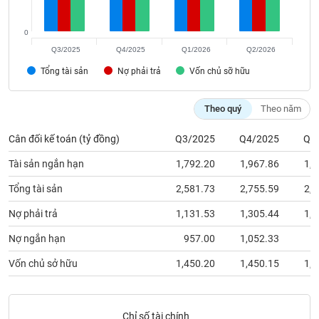
chính
0
Q3/2025
Q4/2025
Q1/2026
Q2/2026
Công
Tổng tài sản
Nợ phải trả
Vốn chủ sỡ hữu
cụ
đầu
Theo quý
Theo năm
tư
Cân đối kế toán (tỷ đồng)
Q3/2025
Q4/2025
Q1
Tài sản ngắn hạn
1,792.20
1,967.86
1,8
Truyền
Tổng tài sản
2,581.73
2,755.59
2,7
thông
tài
Nợ phải trả
1,131.53
1,305.44
1,3
chính
Nợ ngắn hạn
957.00
1,052.33
9
Vốn chủ sở hữu
1,450.20
1,450.15
1,4
Dữ
liệu
Chỉ số tài chính