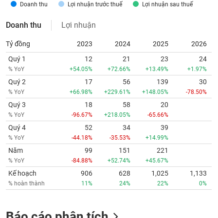
Doanh thu
Lợi nhuận trước thuế
Lợi nhuận sau thuế
Doanh thu
Lợi nhuận
Tỷ đồng
2023
2024
2025
2026
Quý 1
12
21
23
24
% YoY
+54.05%
+72.66%
+13.49%
+1.97%
Quý 2
17
56
139
30
% YoY
+66.98%
+229.61%
+148.05%
-78.50%
Quý 3
18
58
20
% YoY
-96.67%
+218.05%
-65.66%
Quý 4
52
34
39
% YoY
-44.18%
-35.53%
+14.99%
Năm
99
151
221
% YoY
-84.88%
+52.74%
+45.67%
Kế hoạch
906
628
1,025
1,133
% hoàn thành
11%
24%
22%
0%
Báo cáo phân tích