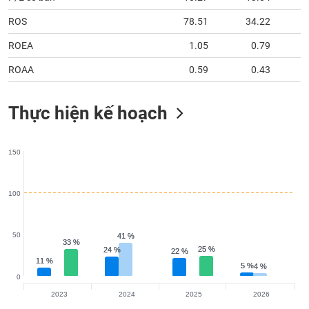
ROS
78.51
34.22
ROEA
1.05
0.79
ROAA
0.59
0.43
Thực hiện kế hoạch
150
100
50
41 %
41 %
33 %
33 %
25 %
25 %
24 %
24 %
22 %
22 %
11 %
11 %
5 %
5 %
4 %
4 %
0
2023
2024
2025
2026