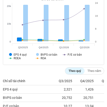
tài
24
chính
20k
16
10k
8
0
0
Q3/2025
Q4/2025
Q1/2026
Q2/2026
EPS 4 quý
BVPS cơ bản
P/E cơ bản
ROEA
ROA
Theo quý
Theo năm
Chỉ số tài chính
Q3/2025
Q4/2025
Q1
EPS 4 quý
2,321
1,426
BVPS cơ bản
20,752
20,751
2
P/E cơ bản
10.27
13.04