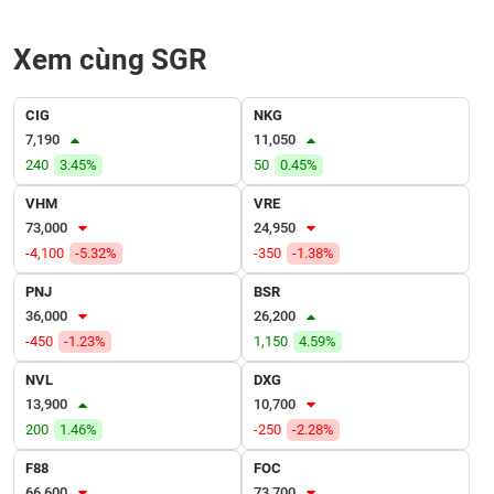
VỤ
TRUYỀN
Xem cùng SGR
THÔNG
CIG
NKG
7,190
11,050
TIỆN
240
3.45%
50
0.45%
ÍCH
VHM
VRE
73,000
24,950
-4,100
-5.32%
-350
-1.38%
PNJ
BSR
BẤT
36,000
26,200
ĐỘNG
-450
-1.23%
1,150
4.59%
SẢN
NVL
DXG
Mã
13,900
10,700
chứng
200
1.46%
-250
-2.28%
khoán
(-)
F88
FOC
66,600
73,700