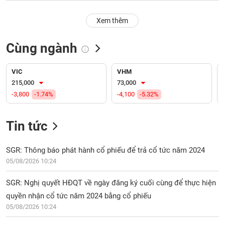
PHIẾU
Hủy
niêm
Xem thêm
yết
Theo
Cùng ngành
CÔNG
dõi
CỤ
đặc
ĐẦU
biệt
VIC
VHM
TƯ
215,000
73,000
Không
-3,800
-1.74%
-4,100
-5.32%
được
ký
XUẤT
quỹ
DỮ
Tin tức
LIỆU
Danh
mục
SGR: Thông báo phát hành cổ phiếu để trả cổ tức năm 2024
ETF
05/08/2026 10:24
TIN
Cổ
MỚI
SGR: Nghị quyết HĐQT về ngày đăng ký cuối cùng để thực hiện
phiếu
quyền nhận cổ tức năm 2024 bằng cổ phiếu
chi
Ngành
tiết
05/08/2026 10:24
(-)