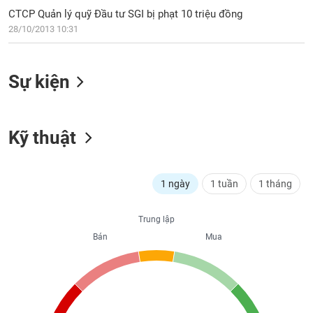
PHIẾU
Hủy
CTCP Quản lý quỹ Đầu tư SGI bị phạt 10 triệu đồng
niêm
28/10/2013 10:31
yết
Theo
CÔNG
dõi
Sự kiện
CỤ
đặc
ĐẦU
biệt
TƯ
Không
Kỹ thuật
được
ký
XUẤT
quỹ
DỮ
LIỆU
1 ngày
1 tuần
1 tháng
Danh
mục
ETF
Trung lập
TIN
Bán
Mua
Cổ
MỚI
phiếu
chi
Ngành
tiết
(-)