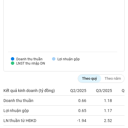
SÓC
SỨC
KHỎE
TÀI
CHÍNH
Doanh thu thuần
Lợi nhuận gộp
LNST thu nhập DN
CÔNG
Theo quý
Theo năm
NGHỆ
THÔNG
Kết quả kinh doanh (tỷ đồng)
Q2/2025
Q3/2025
Q4
TIN
Doanh thu thuần
0.66
1.18
Lợi nhuận gộp
0.65
1.17
LN thuần từ HĐKD
-1.94
2.52
DỊCH