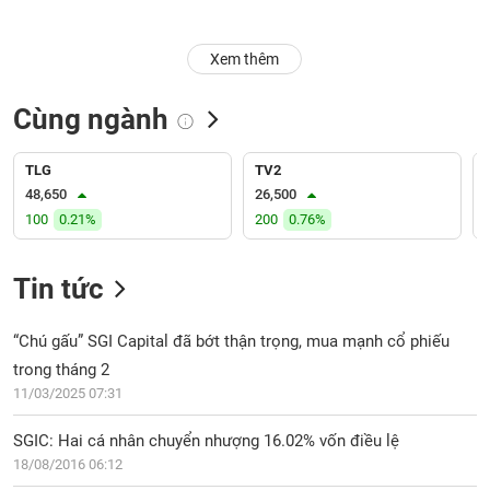
Trạng
Xem thêm
thái
NGÀNH
cổ
phiếu
Cùng ngành
Quy
DOANH
mô
TLG
TV2
NGHIỆP
thị
48,650
26,500
trường
100
0.21%
200
0.76%
Niêm
CỔ
yết
Tin tức
PHIẾU
Niêm
yết
“Chú gấu” SGI Capital đã bớt thận trọng, mua mạnh cổ phiếu
mới
trong tháng 2
PHÁI
Niêm
SINH
11/03/2025 07:31
yết
bổ
SGIC: Hai cá nhân chuyển nhượng 16.02% vốn điều lệ
sung
18/08/2016 06:12
TRÁI