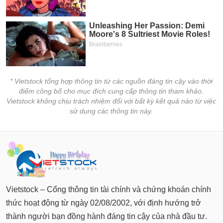
* Vietstock tổng hợp thông tin từ các nguồn đáng tin cậy vào thời
điểm công bố cho mục đích cung cấp thông tin tham khảo.
Vietstock không chịu trách nhiệm đối với bất kỳ kết quả nào từ việc
sử dụng các thông tin này.
Vietstock – Cổng thông tin tài chính và chứng khoán chính
thức hoạt động từ ngày 02/08/2002, với định hướng trở
thành người bạn đồng hành đáng tin cậy của nhà đầu tư.