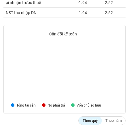
VỤ
Lợi nhuận trước thuế
-1.94
2.52
TRUYỀN
LNST thu nhập DN
-1.94
2.52
THÔNG
Cân đối kế toán
TIỆN
ÍCH
BẤT
ĐỘNG
SẢN
Mã
Tổng tài sản
Nợ phải trả
Vốn chủ sỡ hữu
chứng
khoán
(-)
Theo quý
Theo năm