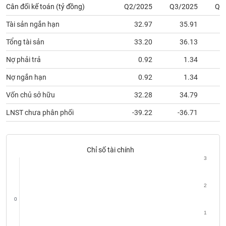
Tất cả
Cổ phiếu
Chỉ số
Chứng chỉ quỹ
Chứng q
Cân đối kế toán (tỷ đồng)
Q2/2025
Q3/2025
Q4
Tài sản ngắn hạn
32.97
35.91
Lãnh
đạo
Tổng tài sản
33.20
36.13
(-)
Nợ phải trả
0.92
1.34
Tất cả
Người nội bộ
Người liên quan
Cổ đông lớn
Nợ ngắn hạn
0.92
1.34
Tin
Vốn chủ sở hữu
32.28
34.79
tức
(-)
LNST chưa phân phối
-39.22
-36.71
Bài
viết
Chỉ số tài chính
của
3
tác
giả
(-)
2
0
Báo
1
cáo