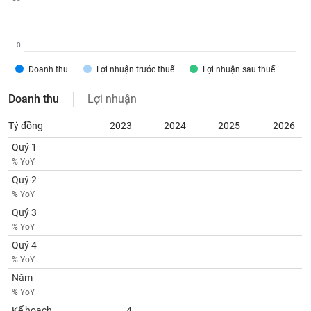
chính
0
Công
Doanh thu
Lợi nhuận trước thuế
Lợi nhuận sau thuế
cụ
đầu
Doanh thu
Lợi nhuận
tư
Tỷ đồng
2023
2024
2025
2026
Quý 1
% YoY
Truyền
Quý 2
thông
% YoY
tài
Quý 3
chính
% YoY
Quý 4
% YoY
Năm
Dữ
% YoY
liệu
Kế hoạch
4