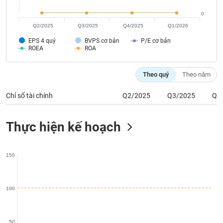
phân
tích
0
(-)
Q2/2025
Q3/2025
Q4/2025
Q1/2026
EPS 4 quý
BVPS cơ bản
P/E cơ bản
ROEA
ROA
Thuật
ngữ
(-)
Theo quý
Theo năm
Chỉ số tài chính
Q2/2025
Q3/2025
Q4
Dịch
vụ
(-)
Thực hiện kế hoạch
Đào
150
tạo
100
Sách
tài
50