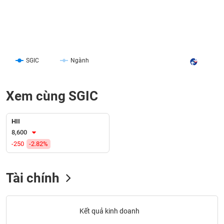
liệu
Tâm
lý
TIÊU
thị
DÙNG
trường
SGIC
Ngành
KHÔNG
THIẾT
YẾU
Xem cùng SGIC
HII
8,600
TIÊU
-250
-2.82%
DÙNG
THIẾT
YẾU
Tài chính
Kết quả kinh doanh
CHĂM