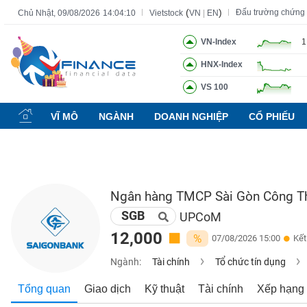
(
)
Đấu trường chứng
Chủ Nhật, 09/08/2026
14:04:11
Vietstock
VN
|
EN
VN-Index
1
HNX-Index
Tất cả
Tính năng
Ngành
Mã chứng khoán
Lãnh đạ
VS 100
Tính
năng
VĨ MÔ
NGÀNH
DOANH NGHIỆP
CỔ PHIẾU
(-)
VIETSTOCK
Ngân hàng TMCP Sài Gòn Công 
SGB
CHỨNG
UPCoM
KHOÁN
12,000
%
07/08/2026 15:00
Kết
Ngành:
Tài chính
Tổ chức tín dụng
DOANH
Tổng quan
Giao dịch
Kỹ thuật
Tài chính
Xếp hạng
NGHIỆP