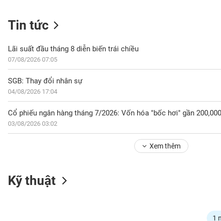
Tin tức
NGÀNH
Lãi suất đầu tháng 8 diễn biến trái chiều
07/08/2026 07:05
DOANH
SGB: Thay đổi nhân sự
NGHIỆP
04/08/2026 17:04
03/08/2026 03:02
CỔ
PHIẾU
Xem thêm
PHÁI
Kỹ thuật
SINH
TRÁI
1 