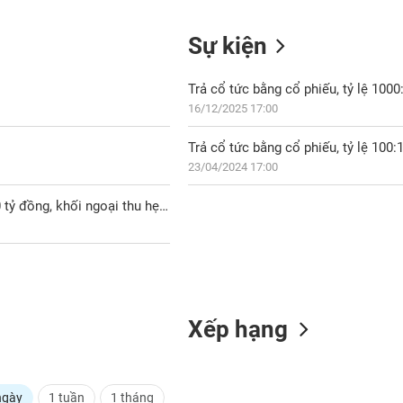
Sự kiện
Trả cổ tức bằng cổ phiếu, tỷ lệ 1000
16/12/2025 17:00
Trả cổ tức bằng cổ phiếu, tỷ lệ 100:
23/04/2024 17:00
Cổ phiếu ngân hàng tháng 7/2026: Vốn hóa "bốc hơi" gần 200,000 tỷ đồng, khối ngoại thu hẹp đà bán ròng
Xếp hạng
ngày
1 tuần
1 tháng