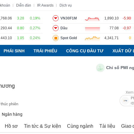
 khoán
Diễn đàn
IR Awards
Dịch vụ
,768.06
3.28
0.19%
VN30F1M
1,890.10
-5.90
293.44
0.80
0.27%
Dầu
77.08
-0.97
o
Tin tức
Báo cáo phân tích
Thuật ngữ
Dịch vụ
443.10
1.05
0.24%
Spot Gold
4,341.71
0
PHÁI SINH
TRÁI PHIẾU
CÔNG CỤ ĐẦU TƯ
XUẤT DỮ 
Chỉ số PMI ngành 
Thương
Xem 
P
 thúc phiên
Ngân hàng
Hồ sơ
Tin tức & Sự kiện
Cùng ngành
Tài liệu
Giao 