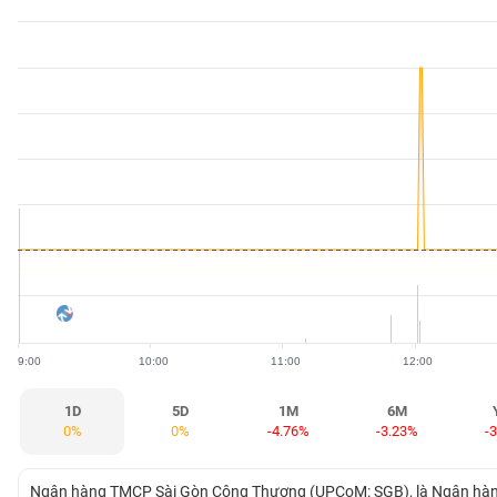
BẤT
ĐỘNG
SẢN
TÀI
CHÍNH
HÀNG
HÓA
9:00
10:00
11:00
12:00
KINH
TẾ
1D
5D
1M
6M
0%
0%
-4.76%
-3.23%
-
THẾ
Ngân hàng TMCP Sài Gòn Công Thương (UPCoM: SGB), là Ngân hàng 