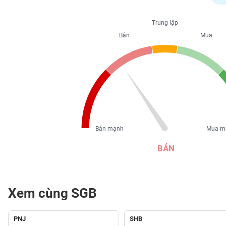
PHIẾU
Trung lập
Bán
Mua
CÔNG
CỤ
ĐẦU
TƯ
XUẤT
DỮ
Bán mạnh
Mua m
LIỆU
BÁN
TIN
MỚI
Xem cùng SGB
Ngành
(-)
PNJ
SHB