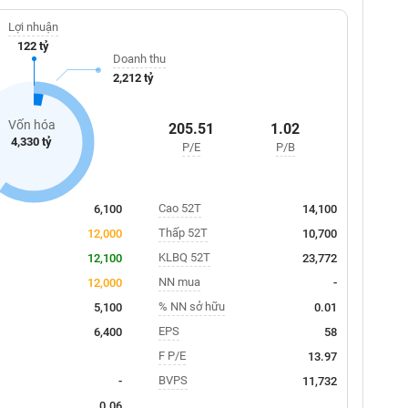
Lợi nhuận
122 tỷ
Doanh thu
2,212 tỷ
Vốn hóa
205.51
1.02
4,330 tỷ
P/E
P/B
Cao 52T
6,100
14,100
Thấp 52T
12,000
10,700
KLBQ 52T
12,100
23,772
NN mua
12,000
-
% NN sở hữu
5,100
0.01
EPS
6,400
58
F P/E
13.97
BVPS
-
11,732
0.06