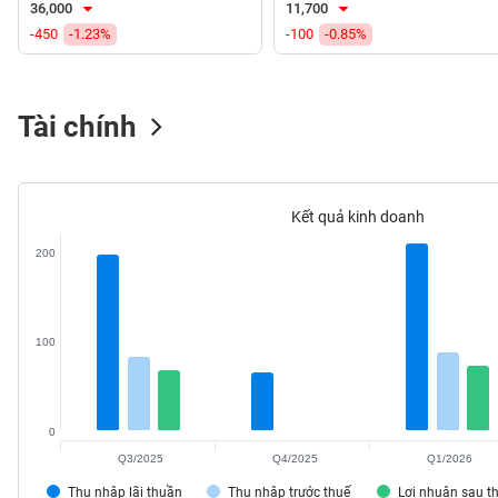
36,000
11,700
VS-
-450
-1.23%
-100
-0.85%
SECTOR
Tài chính
NĂNG
LƯỢNG
Kết quả kinh doanh
200
NGUYÊN
VẬT
100
LIỆU
0
Q3/2025
Q4/2025
Q1/2026
CÔNG
NGHIỆP
Thu nhập lãi thuần
Thu nhập trước thuế
Lợi nhuận sau t