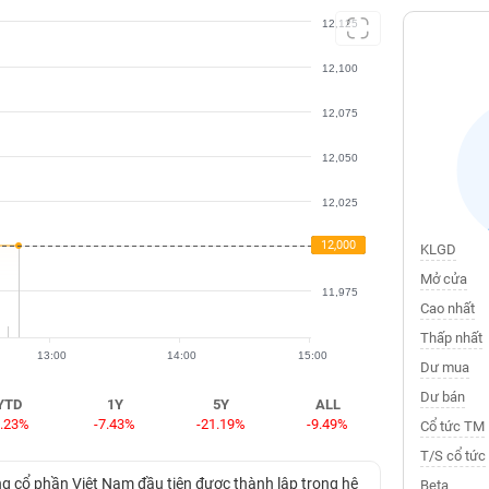
12,125
12,100
12,075
12,050
12,025
12,000
12,000
12,000
KLGD
Mở cửa
11,975
Cao nhất
Thấp nhất
13:00
14:00
15:00
Dư mua
Dư bán
YTD
1Y
5Y
ALL
3.23%
-7.43%
-21.19%
-9.49%
Cổ tức TM
T/S cổ tức
cổ phần Việt Nam đầu tiên được thành lập trong hệ
Beta