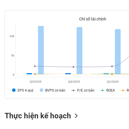
SÓC
SỨC
KHỎE
Chỉ số tài chính
10k
TÀI
CHÍNH
5k
0
CÔNG
Q3/2025
Q4/2025
Q1/2026
NGHỆ
EPS 4 quý
BVPS cơ bản
P/E cơ bản
ROEA
THÔNG
TIN
Thực hiện kế hoạch
DỊCH