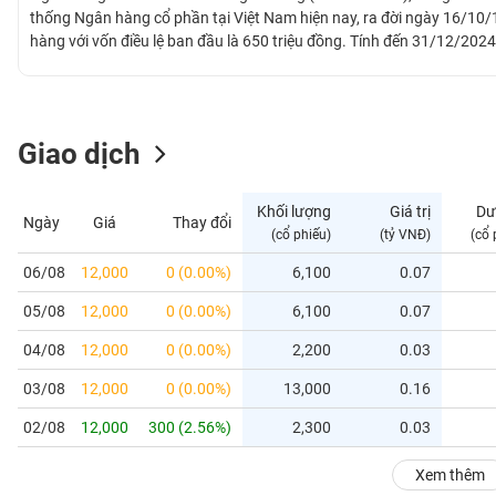
GIỚI
thống Ngân hàng cổ phần tại Việt Nam hiện nay, ra đời ngày 16/10/
hàng với vốn điều lệ ban đầu là 650 triệu đồng. Tính đến 31/12/2
sở, 33 chi nhánh, 55 phòng giao dịch, Trung tâm kinh doanh thẻ.
ĐÔNG
DƯƠNG
Giao dịch
TÀI
CHÍNH
Khối lượng
Giá trị
Dư
Ngày
Giá
Thay đổi
CÁ
(cổ phiếu)
(tỷ VNĐ)
(cổ 
NHÂN
06/08
12,000
0 (0.00%)
6,100
0.07
05/08
12,000
0 (0.00%)
6,100
0.07
PHÂN
TÍCH
04/08
12,000
0 (0.00%)
2,200
0.03
VIETSTOCKFINANCE
03/08
12,000
0 (0.00%)
13,000
0.16
02/08
12,000
300 (2.56%)
2,300
0.03
VĨ
Xem thêm
MÔ