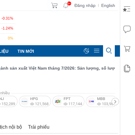
9+
Đăng nhập
English
|
-0.31%
-1.24%
0%
LIỆU
TIN MỚI
sản xuất Việt Nam tháng 7/2026: Sản lượng, số lượng đơn đặt hàn
nhiều
NJ
HPG
FPT
MBB
V
152,289
121,568
117,144
103,987
dịch nội bộ
Trái phiếu