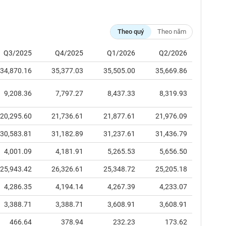
Theo quý
Theo năm
Q3/2025
Q4/2025
Q1/2026
Q2/2026
34,870.16
35,377.03
35,505.00
35,669.86
9,208.36
7,797.27
8,437.33
8,319.93
20,295.60
21,736.61
21,877.61
21,976.09
30,583.81
31,182.89
31,237.61
31,436.79
4,001.09
4,181.91
5,265.53
5,656.50
25,943.42
26,326.61
25,348.72
25,205.18
4,286.35
4,194.14
4,267.39
4,233.07
3,388.71
3,388.71
3,608.91
3,608.91
466.64
378.94
232.23
173.62