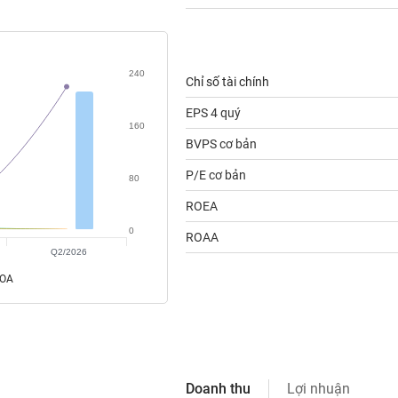
240
Chỉ số tài chính
EPS 4 quý
160
BVPS cơ bản
P/E cơ bản
80
ROEA
0
ROAA
Q2/2026
ROA
Doanh thu
Lợi nhuận