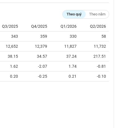
Theo quý
Theo năm
Q3/2025
Q4/2025
Q1/2026
Q2/2026
343
359
330
58
12,652
12,379
11,827
11,732
38.15
34.57
37.24
217.51
1.62
-2.07
1.74
-0.81
0.20
-0.25
0.21
-0.10