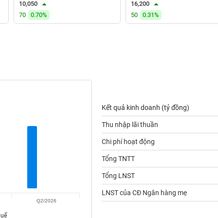
10,050
16,200
70
0.70%
50
0.31%
Kết quả kinh doanh (tỷ đồng)
Thu nhập lãi thuần
Chi phí hoạt động
Tổng TNTT
Tổng LNST
LNST của CĐ Ngân hàng mẹ
Q2/2026
huế