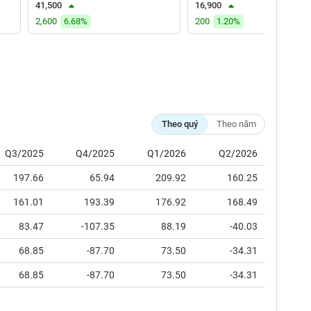
41,500
16,900
2,600
6.68%
200
1.20%
Theo quý
Theo năm
Q3/2025
Q4/2025
Q1/2026
Q2/2026
197.66
65.94
209.92
160.25
161.01
193.39
176.92
168.49
83.47
-107.35
88.19
-40.03
68.85
-87.70
73.50
-34.31
68.85
-87.70
73.50
-34.31