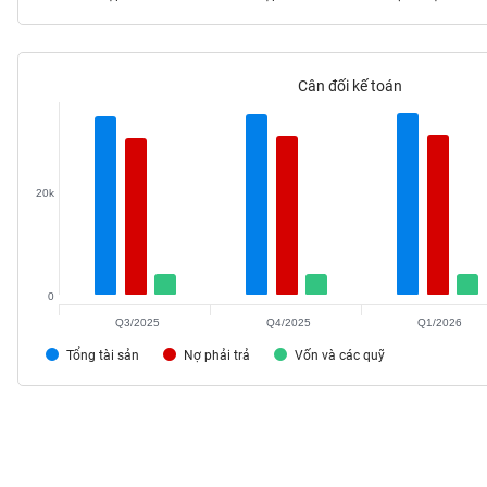
Cân đối kế toán
TIÊU
DÙNG
KHÔNG
THIẾT
YẾU
20k
0
TIÊU
DÙNG
Q3/2025
Q4/2025
Q1/2026
THIẾT
Tổng tài sản
Nợ phải trả
Vốn và các quỹ
YẾU
CHĂM