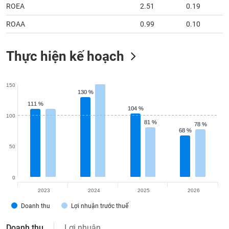
ROEA
2.51
0.19
ROAA
0.99
0.10
Thực hiện kế hoạch
150
130 %
130 %
111 %
111 %
104 %
104 %
100
81 %
81 %
78 %
78 %
68 %
68 %
50
0
2023
2024
2025
2026
Doanh thu
Lợi nhuận trước thuế
Doanh thu
Lợi nhuận