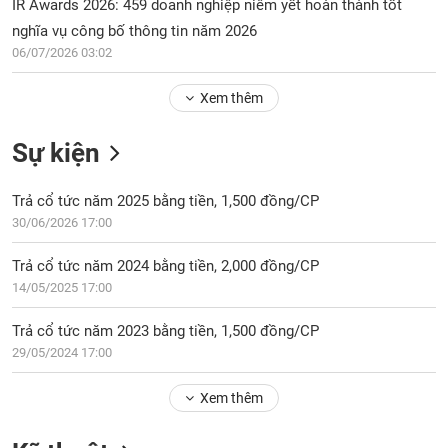
Tổng
IR Awards 2026: 459 doanh nghiệp niêm yết hoàn thành tốt
VS-
quan
SECTOR
nghĩa vụ công bố thông tin năm 2026
06/07/2026 03:02
Giao
dịch
Xem thêm
Tài
chính
NĂNG
Sự kiện
Phân
LƯỢNG
tích
Trả cổ tức năm 2025 bằng tiền, 1,500 đồng/CP
kỹ
30/06/2026 17:00
thuật
Hồ
Trả cổ tức năm 2024 bằng tiền, 2,000 đồng/CP
NGUYÊN
sơ
VẬT
14/05/2025 17:00
doanh
LIỆU
nghiệp
Trả cổ tức năm 2023 bằng tiền, 1,500 đồng/CP
Tin
29/05/2024 17:00
tức
sự
Xem thêm
CÔNG
kiện
NGHIỆP
Tài