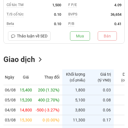
Cổ tức TM
F P/E
1,500
4.09
Trạng
T/S cổ tức
BVPS
0.10
36,654
thái
NGÀNH
cổ
Beta
P/B
0.10
0.41
phiếu
Thảo luận về
SED
Mua
Bán
Quy
DOANH
mô
NGHIỆP
thị
trường
Giao dịch
Niêm
CỔ
yết
Khối lượng
Giá trị
Dư
PHIẾU
Ngày
Giá
Thay đổi
(cổ phiếu)
(tỷ VNĐ)
(cổ 
Niêm
yết
06/08
15,400
200 (1.32%)
1,800
0.03
mới
PHÁI
05/08
15,200
400 (2.70%)
5,100
0.08
Niêm
SINH
yết
04/08
14,800
-500 (-3.27%)
3,800
0.06
bổ
03/08
sung
15,300
0 (0.00%)
11,300
0.17
TRÁI