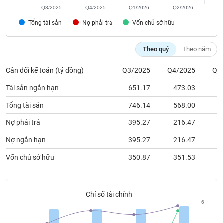
chính
Q3/2025
Q4/2025
Q1/2026
Q2/2026
Tổng tài sản
Nợ phải trả
Vốn chủ sỡ hữu
Công
Theo quý
Theo năm
cụ
đầu
Cân đối kế toán (tỷ đồng)
Q3/2025
Q4/2025
Q1
tư
Tài sản ngắn hạn
651.17
473.03
4
Tổng tài sản
746.14
568.00
5
Nợ phải trả
395.27
216.47
1
Truyền
thông
Nợ ngắn hạn
395.27
216.47
1
tài
chính
Vốn chủ sở hữu
350.87
351.53
3
Chỉ số tài chính
6
Dữ
liệu