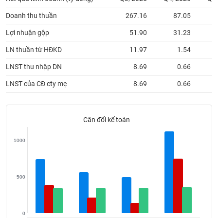
phân
tích
Doanh thu thuần
267.16
87.05
(-)
Lợi nhuận gộp
51.90
31.23
LN thuần từ HĐKD
11.97
1.54
Thuật
ngữ
(-)
LNST thu nhập DN
8.69
0.66
LNST của CĐ cty mẹ
8.69
0.66
Dịch
vụ
(-)
Cân đối kế toán
1000
Đào
tạo
500
Sách
tài
0