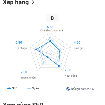
Xếp hạng
SÓC
SỨC
KHỎE
B
6.00
Khả năng thanh toán
TÀI
CHÍNH
6.80
4.66
Lợi nhuận
Định giá
CÔNG
NGHỆ
7.00
2.00
THÔNG
Hoạt động
Thanh khoản
TIN
SED
Ngành
Số liệu năm 2025
DỊCH