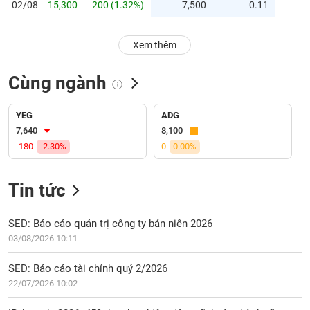
PHIẾU
Hủy
02/08
15,300
200 (1.32%)
7,500
0.11
niêm
yết
Xem thêm
Theo
CÔNG
dõi
CỤ
Cùng ngành
đặc
ĐẦU
biệt
TƯ
YEG
ADG
Không
7,640
8,100
được
-180
-2.30%
0
0.00%
ký
XUẤT
quỹ
DỮ
LIỆU
Tin tức
Danh
mục
ETF
SED: Báo cáo quản trị công ty bán niên 2026
TIN
03/08/2026 10:11
Cổ
MỚI
phiếu
SED: Báo cáo tài chính quý 2/2026
chi
Ngành
22/07/2026 10:02
tiết
(-)