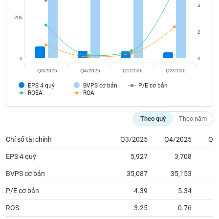
tài
4
chính
20k
2
0
0
Q3/2025
Q4/2025
Q1/2026
Q2/2026
EPS 4 quý
BVPS cơ bản
P/E cơ bản
ROEA
ROA
Theo quý
Theo năm
Chỉ số tài chính
Q3/2025
Q4/2025
Q1
EPS 4 quý
5,927
3,708
BVPS cơ bản
35,087
35,153
3
P/E cơ bản
4.39
5.34
ROS
3.25
0.76