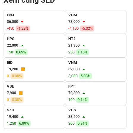
Xem cùng SED
VỤ
TRUYỀN
THÔNG
PNJ
VHM
36,000
73,000
-450
-1.23%
-4,100
-5.32%
HPG
NT2
TIỆN
22,000
21,350
ÍCH
150
0.69%
250
1.18%
EID
VNM
19,200
62,000
0
0.00%
3,000
5.08%
BẤT
VSE
FPT
ĐỘNG
7,900
70,800
SẢN
0
0.00%
100
0.14%
Mã
SZC
VCS
chứng
19,400
33,400
khoán
(-)
1,250
6.89%
300
0.91%