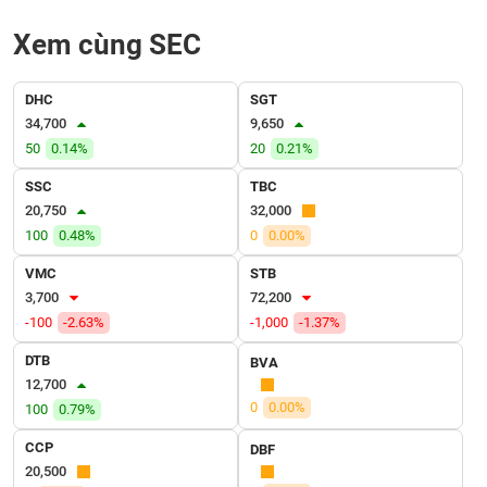
SÓC
SỨC
Xem cùng SEC
KHỎE
DHC
SGT
34,700
9,650
50
0.14%
20
0.21%
TÀI
CHÍNH
SSC
TBC
20,750
32,000
100
0.48%
0
0.00%
VMC
STB
CÔNG
3,700
72,200
NGHỆ
-100
-2.63%
-1,000
-1.37%
THÔNG
DTB
TIN
BVA
12,700
0
0.00%
100
0.79%
CCP
DBF
DỊCH
20,500