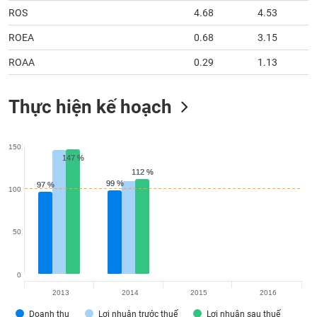
tài
ROS
4.68
4.53
chính
ROEA
0.68
3.15
ROAA
0.29
1.13
Thực hiện kế hoạch
150
147 %
147 %
112 %
112 %
99 %
99 %
97 %
97 %
100
50
0
2013
2014
2015
2016
Doanh thu
Lợi nhuận trước thuế
Lợi nhuận sau thuế