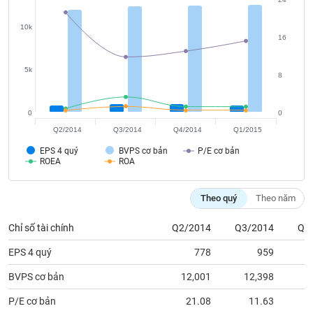
chính
10k
16
Công
5k
8
cụ
đầu
tư
0
0
Q2/2014
Q3/2014
Q4/2014
Q1/2015
EPS 4 quý
BVPS cơ bản
P/E cơ bản
ROEA
ROA
Truyền
thông
Theo quý
Theo năm
tài
chính
Chỉ số tài chính
Q2/2014
Q3/2014
Q4
EPS 4 quý
778
959
BVPS cơ bản
12,001
12,398
1
Dữ
liệu
P/E cơ bản
21.08
11.63