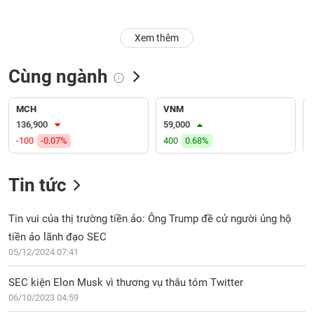
Trạng
Xem thêm
thái
NGÀNH
cổ
phiếu
Cùng ngành
Quy
DOANH
mô
MCH
VNM
NGHIỆP
thị
136,900
59,000
trường
-100
-0.07%
400
0.68%
Niêm
CỔ
yết
Tin tức
PHIẾU
Niêm
yết
Tin vui của thị trường tiền ảo: Ông Trump đề cử người ủng hộ
mới
tiền ảo lãnh đạo SEC
PHÁI
Niêm
SINH
05/12/2024 07:41
yết
bổ
SEC kiện Elon Musk vì thương vụ thâu tóm Twitter
sung
06/10/2023 04:59
TRÁI