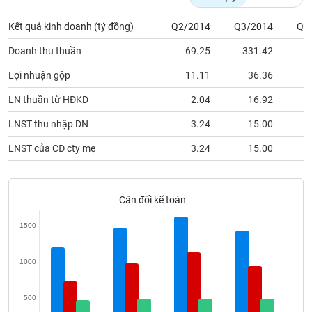
Tất cả
Cổ phiếu
Chỉ số
Chứng chỉ quỹ
Chứng q
Kết quả kinh doanh (tỷ đồng)
Q2/2014
Q3/2014
Q4
Lãnh
Doanh thu thuần
69.25
331.42
3
đạo
(-)
Lợi nhuận gộp
11.11
36.36
Tất cả
Người nội bộ
Người liên quan
Cổ đông lớn
LN thuần từ HĐKD
2.04
16.92
LNST thu nhập DN
3.24
15.00
Tin
tức
LNST của CĐ cty mẹ
3.24
15.00
(-)
Bài
Cân đối kế toán
viết
của
1500
tác
giả
(-)
1000
Báo
500
cáo