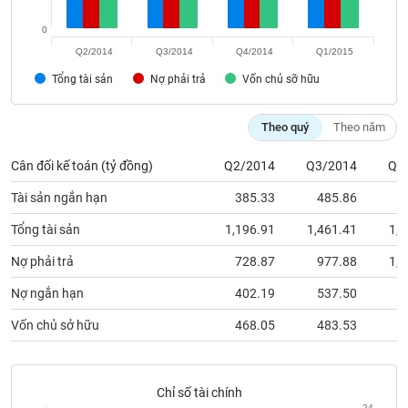
phân
tích
0
(-)
Q2/2014
Q3/2014
Q4/2014
Q1/2015
Tổng tài sản
Nợ phải trả
Vốn chủ sỡ hữu
Thuật
ngữ
(-)
Theo quý
Theo năm
Cân đối kế toán (tỷ đồng)
Q2/2014
Q3/2014
Q4
Dịch
vụ
Tài sản ngắn hạn
385.33
485.86
6
(-)
Tổng tài sản
1,196.91
1,461.41
1,6
Nợ phải trả
728.87
977.88
1,1
Đào
tạo
Nợ ngắn hạn
402.19
537.50
6
Vốn chủ sở hữu
468.05
483.53
4
Sách
tài
Chỉ số tài chính
24