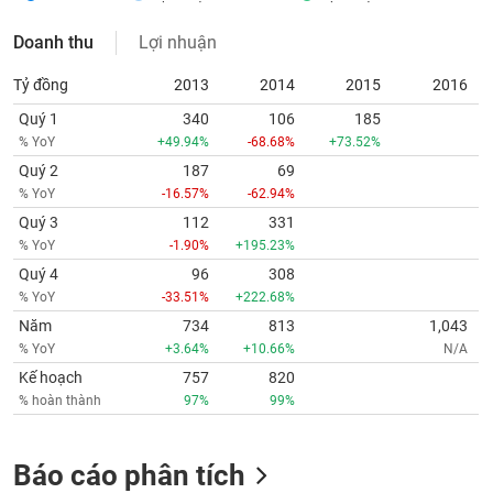
Doanh thu
Lợi nhuận
Tỷ đồng
2013
2014
2015
2016
Quý 1
340
106
185
% YoY
+49.94%
-68.68%
+73.52%
Quý 2
187
69
% YoY
-16.57%
-62.94%
Quý 3
112
331
% YoY
-1.90%
+195.23%
Quý 4
96
308
% YoY
-33.51%
+222.68%
Năm
734
813
1,043
% YoY
+3.64%
+10.66%
N/A
Kế hoạch
757
820
% hoàn thành
97%
99%
Báo cáo phân tích