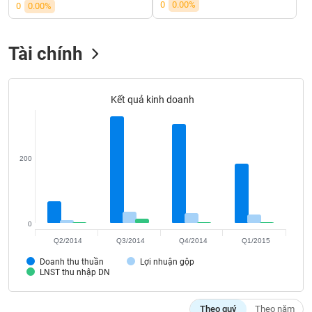
VỤ
0
0.00%
0
0.00%
TRUYỀN
THÔNG
Tài chính
Kết quả kinh doanh
TIỆN
ÍCH
200
BẤT
ĐỘNG
SẢN
0
Q2/2014
Q3/2014
Q4/2014
Q1/2015
Mã
Doanh thu thuần
Lợi nhuận gộp
chứng
LNST thu nhập DN
khoán
(-)
Theo quý
Theo năm