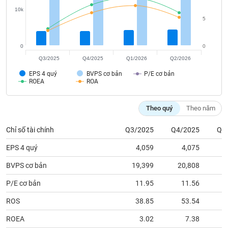
tài
10k
chính
5
0
0
Q3/2025
Q4/2025
Q1/2026
Q2/2026
EPS 4 quý
BVPS cơ bản
P/E cơ bản
ROEA
ROA
Theo quý
Theo năm
Chỉ số tài chính
Q3/2025
Q4/2025
Q1
EPS 4 quý
4,059
4,075
BVPS cơ bản
19,399
20,808
2
P/E cơ bản
11.95
11.56
ROS
38.85
53.54
ROEA
3.02
7.38