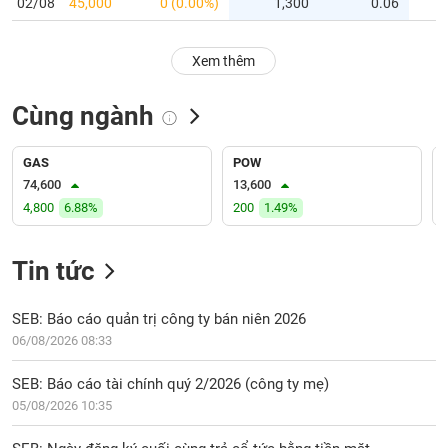
PHIẾU
02/08
45,000
0 (0.00%)
1,300
0.06
Hủy
niêm
yết
Xem thêm
Theo
CÔNG
dõi
Cùng ngành
CỤ
đặc
ĐẦU
biệt
TƯ
GAS
POW
Không
74,600
13,600
được
4,800
6.88%
200
1.49%
ký
XUẤT
quỹ
DỮ
LIỆU
Tin tức
Danh
mục
ETF
SEB: Báo cáo quản trị công ty bán niên 2026
TIN
06/08/2026 08:33
Cổ
MỚI
phiếu
SEB: Báo cáo tài chính quý 2/2026 (công ty mẹ)
chi
Ngành
05/08/2026 10:35
tiết
(-)