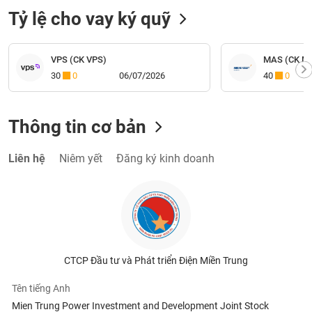
Tỷ lệ cho vay ký quỹ
VPS (CK VPS)
MAS (CK Mi
30
0
06/07/2026
40
0
Thông tin cơ bản
Liên hệ
Niêm yết
Đăng ký kinh doanh
CTCP Đầu tư và Phát triển Điện Miền Trung
Tên tiếng Anh
Mien Trung Power Investment and Development Joint Stock