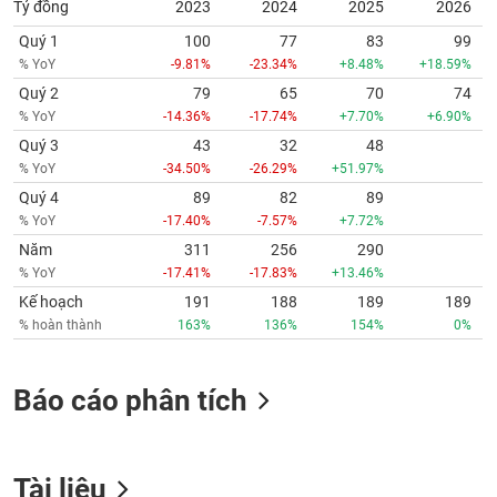
Tỷ đồng
2023
2024
2025
2026
Quý 1
100
77
83
99
% YoY
-9.81%
-23.34%
+8.48%
+18.59%
Quý 2
79
65
70
74
% YoY
-14.36%
-17.74%
+7.70%
+6.90%
Quý 3
43
32
48
% YoY
-34.50%
-26.29%
+51.97%
Quý 4
89
82
89
% YoY
-17.40%
-7.57%
+7.72%
Năm
311
256
290
% YoY
-17.41%
-17.83%
+13.46%
Kế hoạch
191
188
189
189
% hoàn thành
163%
136%
154%
0%
Báo cáo phân tích
Tài liệu