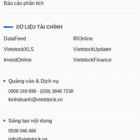
Báo cáo phân tích
DỮ LIỆU TÀI CHÍNH
DataFeed
IROnline
VietstockXLS
VietstockUpdater
InvestOnline
VietstockFinance
Quảng cáo & Dịch vụ
0908 169 898 - (028) 3848 7238
kinhdoanh@vietstock.vn
Sáng tạo nội dung
0938 046 488
info@vietstock.vn