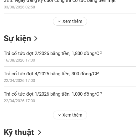
SEB: Ngày đăng ký cuối cùng trả cổ tức bằng tiền mặt
Tổng
VS-
quan
03/08/2026 02:58
SECTOR
Giao
Xem thêm
dịch
Tài
Sự kiện
chính
NĂNG
Phân
LƯỢNG
Trả cổ tức đợt 2/2026 bằng tiền, 1,800 đồng/CP
tích
16/08/2026 17:00
kỹ
thuật
Trả cổ tức đợt 4/2025 bằng tiền, 300 đồng/CP
Hồ
22/04/2026 17:00
NGUYÊN
sơ
VẬT
doanh
Trả cổ tức đợt 1/2026 bằng tiền, 1,000 đồng/CP
LIỆU
nghiệp
22/04/2026 17:00
Tin
Xem thêm
tức
sự
CÔNG
kiện
Kỹ thuật
NGHIỆP
Tài