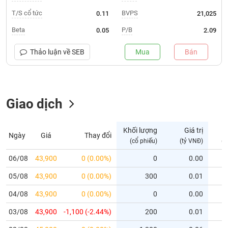
T/S cổ tức
BVPS
0.11
21,025
Trạng
thái
Beta
P/B
0.05
2.09
NGÀNH
cổ
phiếu
Thảo luận về
SEB
Mua
Bán
Quy
DOANH
mô
NGHIỆP
thị
Giao dịch
trường
Niêm
CỔ
yết
Khối lượng
Giá trị
Ngày
Giá
Thay đổi
PHIẾU
(cổ phiếu)
(tỷ VNĐ)
(c
Niêm
yết
06/08
43,900
0 (0.00%)
0
0.00
mới
PHÁI
05/08
43,900
0 (0.00%)
300
0.01
Niêm
SINH
yết
04/08
43,900
0 (0.00%)
0
0.00
bổ
03/08
43,900
-1,100 (-2.44%)
200
0.01
sung
TRÁI