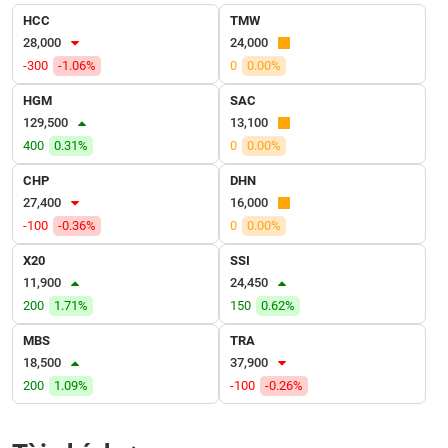
VỤ
HCC
TMW
TRUYỀN
28,000
24,000
THÔNG
-300
-1.06%
0
0.00%
HGM
SAC
129,500
13,100
400
0.31%
0
0.00%
TIỆN
ÍCH
CHP
DHN
27,400
16,000
-100
-0.36%
0
0.00%
X20
SSI
BẤT
11,900
24,450
ĐỘNG
200
1.71%
150
0.62%
SẢN
MBS
TRA
Mã
18,500
37,900
chứng
200
1.09%
-100
-0.26%
khoán
(-)