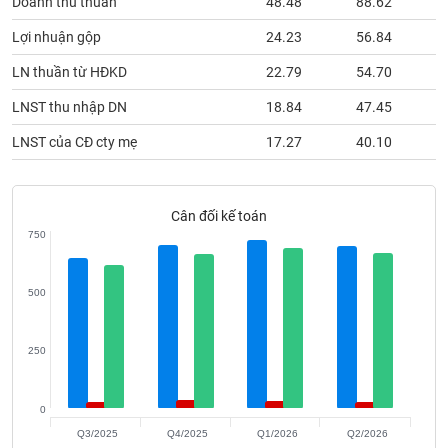
Doanh thu thuần
48.48
88.62
phân
tích
Lợi nhuận gộp
24.23
56.84
(-)
LN thuần từ HĐKD
22.79
54.70
Thuật
LNST thu nhập DN
18.84
47.45
ngữ
(-)
LNST của CĐ cty mẹ
17.27
40.10
Dịch
vụ
Cân đối kế toán
(-)
750
Đào
500
tạo
250
Sách
0
tài
Q3/2025
Q4/2025
Q1/2026
Q2/2026