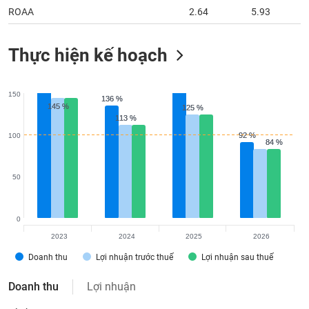
ROAA
2.64
5.93
Thực hiện kế hoạch
150
136 %
136 %
145 %
145 %
125 %
125 %
113 %
113 %
92 %
92 %
100
84 %
84 %
50
0
2023
2024
2025
2026
Doanh thu
Lợi nhuận trước thuế
Lợi nhuận sau thuế
Doanh thu
Lợi nhuận