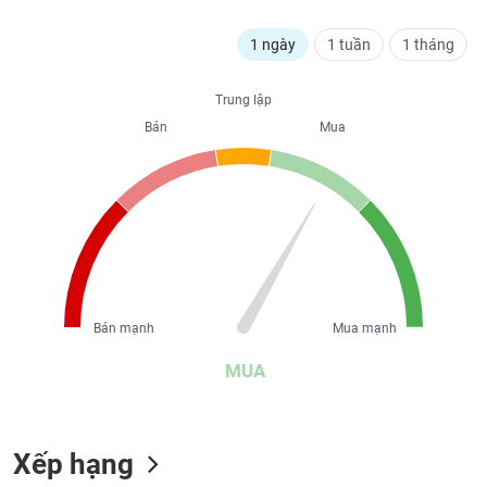
liệu
1 ngày
1 tuần
1 tháng
Tâm
lý
TIÊU
Trung lập
thị
DÙNG
Bán
Mua
trường
KHÔNG
THIẾT
YẾU
TIÊU
DÙNG
Bán mạnh
Mua mạnh
THIẾT
YẾU
MUA
Xếp hạng
CHĂM