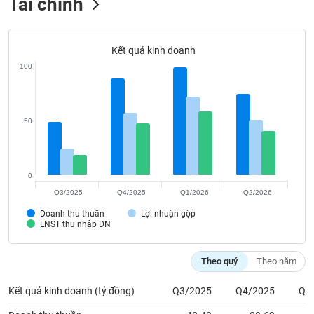
Tài chính
Tất cả
Cổ phiếu
Chỉ số
Chứng chỉ quỹ
Chứng q
Lãnh
Kết quả kinh doanh
đạo
(-)
100
Tất cả
Người nội bộ
Người liên quan
Cổ đông lớn
50
Tin
tức
(-)
0
Q3/2025
Q4/2025
Q1/2026
Q2/2026
Bài
viết
Doanh thu thuần
Lợi nhuận gộp
của
LNST thu nhập DN
tác
giả
(-)
Theo quý
Theo năm
Kết quả kinh doanh (tỷ đồng)
Q3/2025
Q4/2025
Q1
Báo
cáo