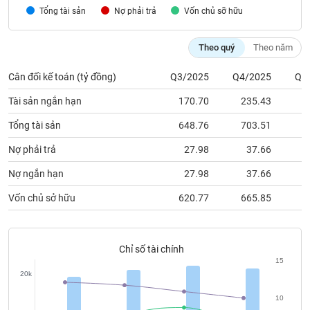
chính
Tổng tài sản
Nợ phải trả
Vốn chủ sỡ hữu
Theo quý
Theo năm
Công
Cân đối kế toán (tỷ đồng)
Q3/2025
Q4/2025
Q1
cụ
đầu
Tài sản ngắn hạn
170.70
235.43
2
tư
Tổng tài sản
648.76
703.51
7
Nợ phải trả
27.98
37.66
Nợ ngắn hạn
27.98
37.66
Truyền
thông
Vốn chủ sở hữu
620.77
665.85
6
tài
chính
Chỉ số tài chính
15
20k
Dữ
liệu
10