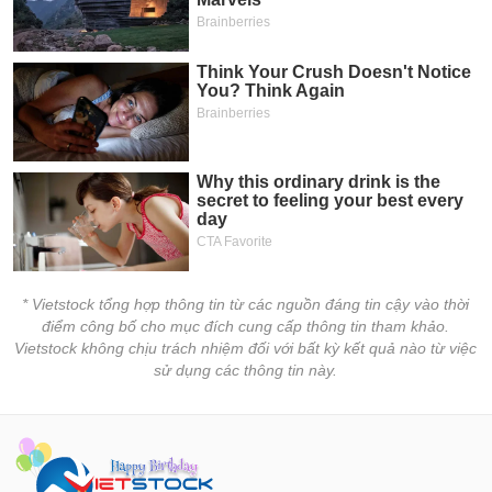
* Vietstock tổng hợp thông tin từ các nguồn đáng tin cậy vào thời
điểm công bố cho mục đích cung cấp thông tin tham khảo.
Vietstock không chịu trách nhiệm đối với bất kỳ kết quả nào từ việc
sử dụng các thông tin này.