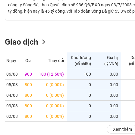
GIỚI
công ty Sông Đà, theo Quyết định số 936 QĐ/BXD ngày 03/7/2003 củ
tỷ đồng, hiện nay là 45 tỷ đồng, với Tập đoàn Sông Đà giữ 53,3% cổ p
huyện Chư Păh, tỉnh Gia Lai, và hoạt động theo Giấy chứng nhận 
ĐÔNG
11/11/2010. Cơ cấu tổ chức của Công ty gồm Đại hội đồng cổ đông,
DƯƠNG
các phòng ban chức năng.
Giao dịch
TÀI
CHÍNH
Khối lượng
Giá trị
D
Ngày
Giá
Thay đổi
CÁ
(cổ phiếu)
(tỷ VNĐ)
(cổ
NHÂN
06/08
900
100 (12.50%)
100
0.00
05/08
800
0 (0.00%)
0
0.00
PHÂN
TÍCH
04/08
800
0 (0.00%)
0
0.00
VIETSTOCKFINANCE
03/08
800
0 (0.00%)
0
0.00
02/08
800
0 (0.00%)
0
0.00
VĨ
Xem thêm
MÔ