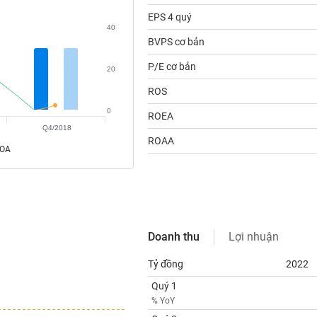
EPS 4 quý
40
BVPS cơ bản
P/E cơ bản
20
ROS
0
ROEA
Q4/2018
ROAA
ROA
Doanh thu
Lợi nhuận
Tỷ đồng
2022
Quý 1
% YoY