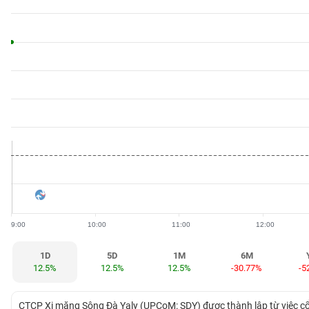
BẤT
ĐỘNG
SẢN
TÀI
CHÍNH
HÀNG
HÓA
9:00
10:00
11:00
12:00
KINH
TẾ
1D
5D
1M
6M
12.5%
12.5%
12.5%
-30.77%
-5
THẾ
CTCP Xi măng Sông Đà Yaly (UPCoM: SDY) được thành lập từ việc c