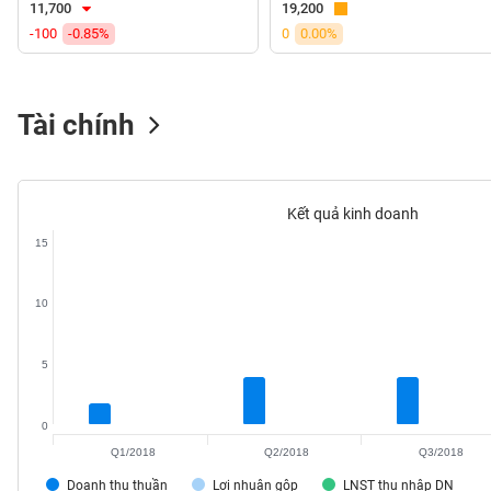
11,700
19,200
VS-
-100
-0.85%
0
0.00%
SECTOR
Tài chính
NĂNG
LƯỢNG
Kết quả kinh doanh
15
NGUYÊN
10
VẬT
LIỆU
5
0
Q1/2018
Q2/2018
Q3/2018
CÔNG
NGHIỆP
Doanh thu thuần
Lợi nhuận gộp
LNST thu nhập DN