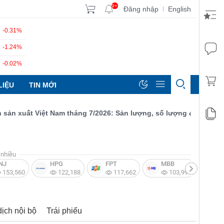
9+
Đăng nhập
English
|
-0.31%
-1.24%
-0.02%
LIỆU
TIN MỚI
xuất Việt Nam tháng 7/2026: Sản lượng, số lượng đơn đặt hàng m
nhiều
NJ
HPG
FPT
MBB
V
153,560
122,188
117,662
103,997
dịch nội bộ
Trái phiếu