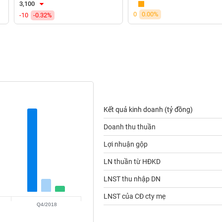
3,100
0
0.00%
-10
-0.32%
Kết quả kinh doanh (tỷ đồng)
Doanh thu thuần
Lợi nhuận gộp
LN thuần từ HĐKD
LNST thu nhập DN
LNST của CĐ cty mẹ
Q4/2018