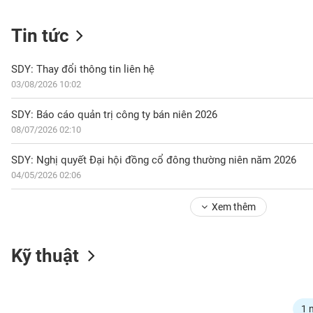
Tin tức
NGÀNH
SDY: Thay đổi thông tin liên hệ
03/08/2026 10:02
DOANH
SDY: Báo cáo quản trị công ty bán niên 2026
NGHIỆP
08/07/2026 02:10
SDY: Nghị quyết Đại hội đồng cổ đông thường niên năm 2026
04/05/2026 02:06
CỔ
PHIẾU
Xem thêm
PHÁI
Kỹ thuật
SINH
TRÁI
1 