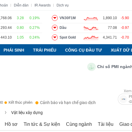
khoán
Diễn đàn
IR Awards
Dịch vụ
,768.06
3.28
0.19%
VN30F1M
1,890.10
-5.90
293.44
0.80
0.27%
Dầu
77.08
-0.97
o
Tin tức
Báo cáo phân tích
Thuật ngữ
Dịch vụ
443.10
1.05
0.24%
Spot Gold
4,341.71
-0.70
PHÁI SINH
TRÁI PHIẾU
CÔNG CỤ ĐẦU TƯ
XUẤT DỮ 
Chỉ số PMI ngành sản 
Xem 
P
00
Kết thúc phiên
Cảnh báo và hạn chế giao dịch
u
Vật liệu xây dựng
Hồ sơ
Tin tức & Sự kiện
Cùng ngành
Tài liệu
Giao 