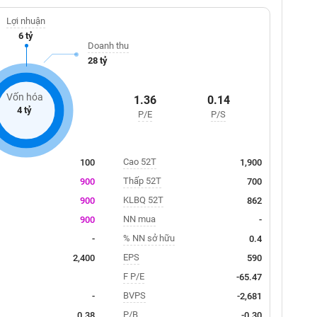
Lợi nhuận
6 tỷ
Doanh thu
28 tỷ
Vốn hóa
1.36
0.14
4 tỷ
P/E
P/S
Cao 52T
100
1,900
Thấp 52T
900
700
KLBQ 52T
900
862
NN mua
900
-
% NN sở hữu
-
0.4
EPS
2,400
590
F P/E
-65.47
BVPS
-
-2,681
P/B
0.38
-0.30