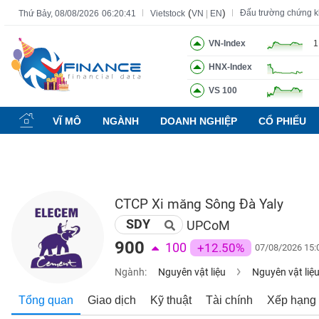
(
)
Đấu trường chứng 
Thứ Bảy, 08/08/2026
06:20:42
Vietstock
VN
|
EN
VN-Index
1
HNX-Index
Tất cả
Tính năng
Ngành
Mã chứng khoán
Lãnh đạ
VS 100
Tính
năng
VĨ MÔ
NGÀNH
DOANH NGHIỆP
CỔ PHIẾU
(-)
VIETSTOCK
CTCP Xi măng Sông Đà Yaly
SDY
CHỨNG
UPCoM
KHOÁN
900
100
+12.50%
07/08/2026 15:
Ngành:
Nguyên vật liệu
Nguyên vật liệ
DOANH
Tổng quan
Giao dịch
Kỹ thuật
Tài chính
Xếp hạng
NGHIỆP