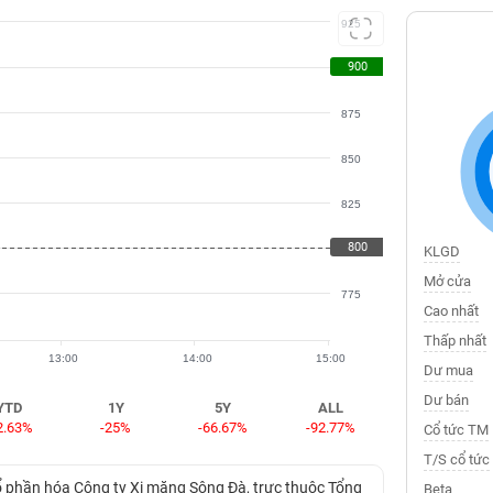
925
900
900
875
850
825
800
800
KLGD
Mở cửa
775
Cao nhất
Thấp nhất
13:00
14:00
15:00
Dư mua
Dư bán
YTD
1Y
5Y
ALL
2.63%
-25%
-66.67%
-92.77%
Cổ tức TM
T/S cổ tức
ổ phần hóa Công ty Xi măng Sông Đà, trực thuộc Tổng
Beta