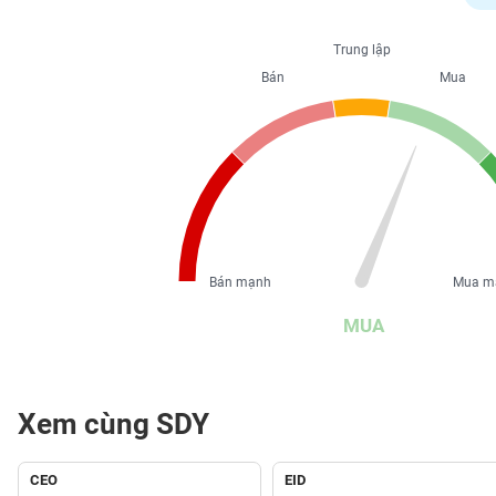
PHIẾU
Trung lập
Bán
Mua
CÔNG
CỤ
ĐẦU
TƯ
XUẤT
DỮ
Bán mạnh
Mua m
LIỆU
MUA
TIN
MỚI
Xem cùng SDY
Ngành
(-)
CEO
EID