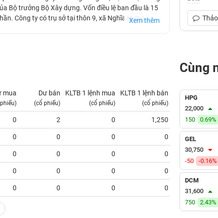
a Bộ trưởng Bộ Xây dựng. Vốn điều lệ ban đầu là 15
hần. Công ty có trụ sở tại thôn 9, xã Nghĩa Hưng,
Thảo 
Xem thêm
đăng ký kinh doanh số 5900305243 cấp ngày
 Hội đồng quản trị, Ban Kiểm soát, Tổng giám đốc cùng
Cùng 
ư mua
Dư bán
KLTB 1 lệnh mua
KLTB 1 lệnh bán
NN mua
HPG
 phiếu)
(cổ phiếu)
(cổ phiếu)
(cổ phiếu)
(tỷ VNĐ)
22,000
0
2
0
1,250
150
0.00
0.69%
0
0
0
0
0.00
GEL
30,750
0
0
0
0
0.00
-50
-0.16%
0
0
0
0
0.00
DCM
0
0
0
0
0.00
31,600
750
2.43%