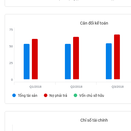
Cân đối kế toán
TIÊU
75
DÙNG
KHÔNG
THIẾT
50
YẾU
25
0
TIÊU
DÙNG
Q1/2018
Q2/2018
Q3/2018
THIẾT
Tổng tài sản
Nợ phải trả
Vốn chủ sỡ hữu
YẾU
Chỉ số tài chính
CHĂM