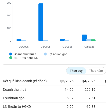
Tất cả
Cổ phiếu
Chỉ số
Chứng chỉ quỹ
Chứng q
300
Lãnh
200
đạo
(-)
100
Tất cả
Người nội bộ
Người liên quan
Cổ đông lớn
0
Tin
Q3/2025
Q4/2025
Q1/2026
Q2/2026
tức
(-)
Doanh thu thuần
Lợi nhuận gộp
LNST thu nhập DN
Bài
Theo quý
Theo năm
viết
của
tác
Kết quả kinh doanh (tỷ đồng)
Q3/2025
Q4/2025
Q1
giả
(-)
Doanh thu thuần
14.06
296.19
Lợi nhuận gộp
5.02
7.51
Báo
LN thuần từ HĐKD
0.90
-19.88
cáo