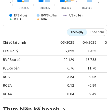
tài
0
0
chính
Q3/2025
Q4/2025
Q1/2026
Q2/2026
EPS 4 quý
BVPS cơ bản
P/E cơ bản
ROEA
ROA
Theo quý
Theo năm
Chỉ số tài chính
Q3/2025
Q4/2025
Q1
EPS 4 quý
2,823
1,453
BVPS cơ bản
20,129
18,788
1
P/E cơ bản
6.76
11.70
ROS
3.54
-9.06
ROEA
0.12
-6.89
ROAA
0.04
-2.49
Thực hiện kế hoạch