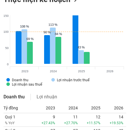
150
113 %
113 %
108 %
108 %
100
90 %
90 %
84 %
84 %
69 %
69 %
43 %
43 %
50
0
2023
2024
2025
2026
Doanh thu
Lợi nhuận trước thuế
Lợi nhuận sau thuế
Doanh thu
Lợi nhuận
Tỷ đồng
2023
2024
2025
2026
Quý 1
9
11
12
14
% YoY
+27.43%
+27.70%
+11.57%
+19.53%