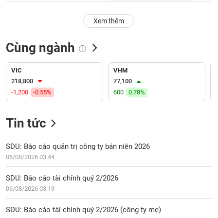
PHIẾU
Hủy
niêm
Xem thêm
yết
Theo
Cùng ngành
CÔNG
dõi
CỤ
đặc
ĐẦU
biệt
VIC
VHM
TƯ
218,800
77,100
Không
-1,200
-0.55%
600
0.78%
được
ký
XUẤT
quỹ
DỮ
Tin tức
LIỆU
Danh
mục
SDU: Báo cáo quản trị công ty bán niên 2026
ETF
06/08/2026 03:44
TIN
Cổ
MỚI
SDU: Báo cáo tài chính quý 2/2026
phiếu
06/08/2026 03:19
chi
Ngành
tiết
(-)
SDU: Báo cáo tài chính quý 2/2026 (công ty mẹ)