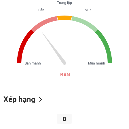
Trung lập
liệu
Bán
Mua
Tâm
lý
TIÊU
thị
DÙNG
trường
KHÔNG
THIẾT
YẾU
Bán mạnh
Mua mạnh
BÁN
TIÊU
DÙNG
THIẾT
YẾU
Xếp hạng
B
CHĂM