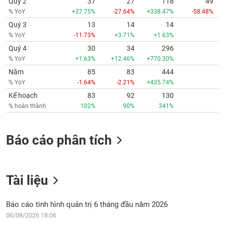
Quý 2
37
27
118
49
% YoY
+37.75%
-27.64%
+338.47%
-58.48%
Quý 3
13
14
14
% YoY
-11.73%
+3.71%
+1.63%
Quý 4
30
34
296
% YoY
+1.63%
+12.46%
+770.30%
Năm
85
83
444
% YoY
-1.64%
-2.21%
+435.74%
Kế hoạch
83
92
130
% hoàn thành
102%
90%
341%
Báo cáo phân tích
Tài liệu
Báo cáo tình hình quản trị 6 tháng đầu năm 2026
06/08/2026 18:06