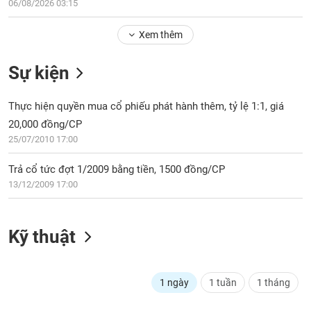
Tổng
06/08/2026 03:15
VS-
quan
SECTOR
Xem thêm
Giao
dịch
Sự kiện
Tài
chính
NĂNG
Thực hiện quyền mua cổ phiếu phát hành thêm, tỷ lệ 1:1, giá
Phân
LƯỢNG
20,000 đồng/CP
tích
25/07/2010 17:00
kỹ
thuật
Trả cổ tức đợt 1/2009 bằng tiền, 1500 đồng/CP
Hồ
NGUYÊN
13/12/2009 17:00
sơ
VẬT
doanh
LIỆU
nghiệp
Kỹ thuật
Tin
tức
sự
1 ngày
1 tuần
1 tháng
CÔNG
kiện
NGHIỆP
Tài