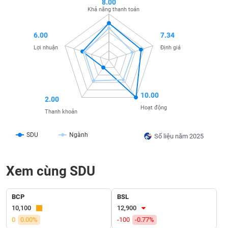
8.00
SÓC
Khả năng thanh toán
SỨC
KHỎE
6.00
7.34
Lợi nhuận
Định giá
TÀI
CHÍNH
10.00
2.00
Hoạt động
Thanh khoản
SDU
Ngành
Số liệu năm 2025
CÔNG
NGHỆ
THÔNG
Xem cùng SDU
TIN
BCP
BSL
10,100
12,900
0
0.00%
-100
-0.77%
DỊCH