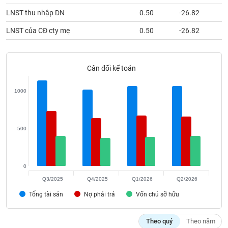
phân
LNST thu nhập DN
0.50
-26.82
tích
(-)
LNST của CĐ cty mẹ
0.50
-26.82
Thuật
ngữ
Cân đối kế toán
(-)
1000
Dịch
vụ
(-)
500
Đào
tạo
0
Q3/2025
Q4/2025
Q1/2026
Q2/2026
Tổng tài sản
Nợ phải trả
Vốn chủ sỡ hữu
Sách
tài
Theo quý
Theo năm