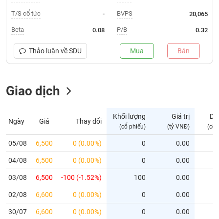
T/S cổ tức
BVPS
-
20,065
Trạng
thái
Beta
P/B
0.08
0.32
NGÀNH
cổ
phiếu
Thảo luận về
SDU
Mua
Bán
Quy
DOANH
mô
NGHIỆP
thị
Giao dịch
trường
Niêm
Khối lượng
Giá trị
Dư
CỔ
Ngày
Giá
Thay đổi
yết
(cổ phiếu)
(tỷ VNĐ)
(cổ 
PHIẾU
Niêm
05/08
6,500
0 (0.00%)
0
0.00
yết
mới
04/08
6,500
0 (0.00%)
0
0.00
PHÁI
Niêm
SINH
03/08
6,500
-100 (-1.52%)
100
0.00
yết
02/08
6,600
0 (0.00%)
0
0.00
bổ
sung
TRÁI
30/07
6,600
0 (0.00%)
0
0.00