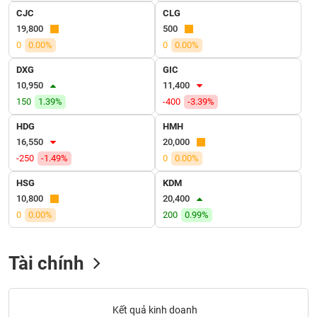
VỤ
CJC
CLG
TRUYỀN
19,800
500
THÔNG
0
0.00%
0
0.00%
DXG
GIC
10,950
11,400
150
1.39%
-400
-3.39%
TIỆN
ÍCH
HDG
HMH
16,550
20,000
-250
-1.49%
0
0.00%
HSG
KDM
BẤT
10,800
20,400
ĐỘNG
0
0.00%
200
0.99%
SẢN
Mã
Tài chính
chứng
khoán
(-)
Kết quả kinh doanh