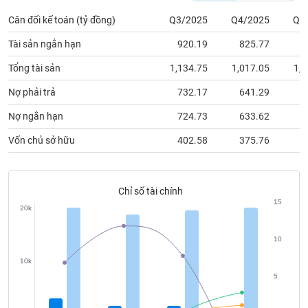
chính
Cân đối kế toán (tỷ đồng)
Q3/2025
Q4/2025
Q1
Tài sản ngắn hạn
920.19
825.77
8
Công
Tổng tài sản
1,134.75
1,017.05
1,0
cụ
Nợ phải trả
732.17
641.29
6
đầu
tư
Nợ ngắn hạn
724.73
633.62
6
Vốn chủ sở hữu
402.58
375.76
3
Truyền
thông
Chỉ số tài chính
tài
15
20k
chính
10
10k
5
Dữ
liệu