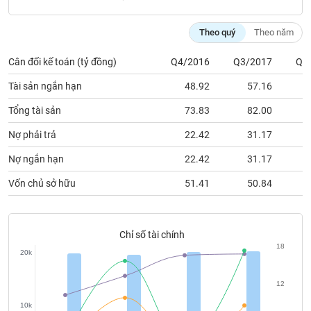
chính
Theo quý
Theo năm
Cân đối kế toán (tỷ đồng)
Q4/2016
Q3/2017
Q4
Công
cụ
Tài sản ngắn hạn
48.92
57.16
đầu
tư
Tổng tài sản
73.83
82.00
Nợ phải trả
22.42
31.17
Nợ ngắn hạn
22.42
31.17
Truyền
Vốn chủ sở hữu
51.41
50.84
thông
tài
chính
Chỉ số tài chính
18
20k
Dữ
12
liệu
10k