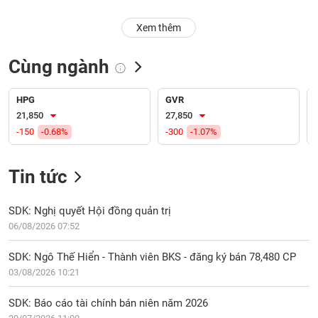
PHIẾU
Hủy
niêm
Xem thêm
yết
Theo
Cùng ngành
CÔNG
dõi
CỤ
đặc
ĐẦU
biệt
HPG
GVR
TƯ
21,850
27,850
Không
-150
-0.68%
-300
-1.07%
được
ký
XUẤT
quỹ
Tin tức
DỮ
LIỆU
Danh
mục
SDK: Nghị quyết Hội đồng quản trị
ETF
06/08/2026 07:52
TIN
Cổ
MỚI
SDK: Ngô Thế Hiển - Thành viên BKS - đăng ký bán 78,480 CP
phiếu
03/08/2026 10:21
chi
Ngành
tiết
(-)
SDK: Báo cáo tài chính bán niên năm 2026