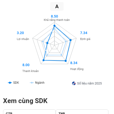
SÓC
A
SỨC
KHỎE
8.50
Khả năng thanh toán
3.20
7.34
TÀI
Lợi nhuận
Định giá
CHÍNH
8.34
8.00
CÔNG
Hoạt động
Thanh khoản
NGHỆ
THÔNG
SDK
Ngành
Số liệu năm 2025
TIN
Xem cùng SDK
DỊCH
CTB
TNB