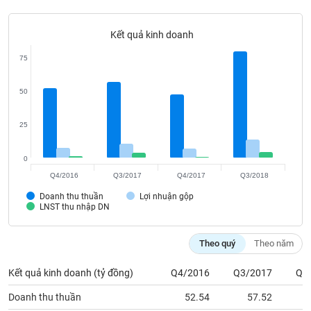
Tất cả
Cổ phiếu
Chỉ số
Chứng chỉ quỹ
Chứng q
Kết quả kinh doanh
Lãnh
đạo
75
(-)
Tất cả
Người nội bộ
Người liên quan
Cổ đông lớn
50
25
Tin
tức
(-)
0
Q4/2016
Q3/2017
Q4/2017
Q3/2018
Bài
Doanh thu thuần
Lợi nhuận gộp
viết
LNST thu nhập DN
của
tác
giả
Theo quý
Theo năm
(-)
Kết quả kinh doanh (tỷ đồng)
Q4/2016
Q3/2017
Q4
Báo
Doanh thu thuần
52.54
57.52
cáo