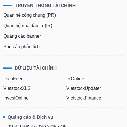
TRUYỀN THÔNG TÀI CHÍNH
Quan hệ công chúng (PR)
Quan hệ nhà đầu tư (IR)
Quảng cáo banner
Báo cáo phân tích
DỮ LIỆU TÀI CHÍNH
DataFeed
IROnline
VietstockXLS
VietstockUpdater
InvestOnline
VietstockFinance
Quảng cáo & Dịch vụ
0908 169 898 - (028) 3848 7238