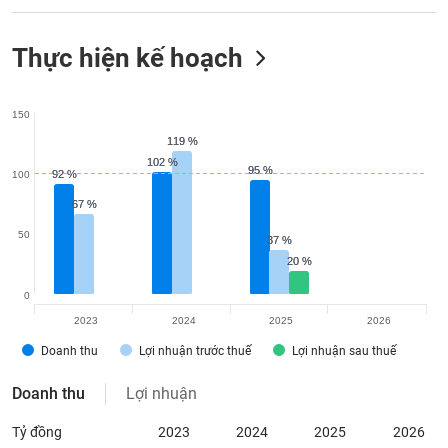
Thực hiện kế hoạch
150
119 %
119 %
102 %
102 %
95 %
95 %
92 %
92 %
100
67 %
67 %
50
37 %
37 %
20 %
20 %
0
2023
2024
2025
2026
Doanh thu
Lợi nhuận trước thuế
Lợi nhuận sau thuế
Doanh thu
Lợi nhuận
Tỷ đồng
2023
2024
2025
2026