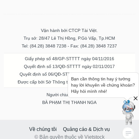
Vận hành bởi CTCP Tài Việt.
Trụ sở: 28/47 Lê Thị Hồng, P.Gò Vấp, Tp.HCM
Tel: (84.28) 3848 7238 - Fax: (84.28) 3848 7237
Giấy phép số 48/GP-STTTT ngày 04/11/2016
Quyết định số 13/QĐ-STTTT ngày 02/11/2017
Quyết định số 06/QĐ-STTTT-ICP ngày 20/07/2023
Bạn cần thông tin hay ý tưởng
Được cấp bởi Sở Thông tin và Truyền thông TPHCM
hay lời khuyên về chứng khoán?
Hãy hỏi mình nhé!
Người chịu trách nhiệm
BÀ PHẠM THỊ THANH NGA
Về chúng tôi
Quảng cáo & Dịch vụ
© Bản quyền thuộc về Vietstock