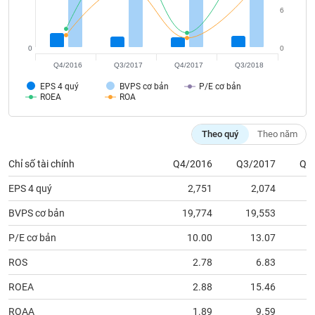
tài
6
chính
0
0
Q4/2016
Q3/2017
Q4/2017
Q3/2018
EPS 4 quý
BVPS cơ bản
P/E cơ bản
ROEA
ROA
Theo quý
Theo năm
Chỉ số tài chính
Q4/2016
Q3/2017
Q4
EPS 4 quý
2,751
2,074
BVPS cơ bản
19,774
19,553
1
P/E cơ bản
10.00
13.07
ROS
2.78
6.83
ROEA
2.88
15.46
ROAA
1.89
9.59