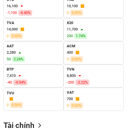
VỤ
16,100
10,100
TRUYỀN
-1,100
-6.40%
0
0.00%
THÔNG
TVA
X20
14,000
11,700
0
0.00%
200
1.74%
TIỆN
AAT
ACM
ÍCH
2,280
400
50
2.24%
0
0.00%
BTP
TVN
7,410
8,800
BẤT
-40
-0.54%
-200
-2.22%
ĐỘNG
SẢN
VAT
TVU
700
0
0.00%
Mã
0
0.00%
chứng
khoán
(-)
Tài chính