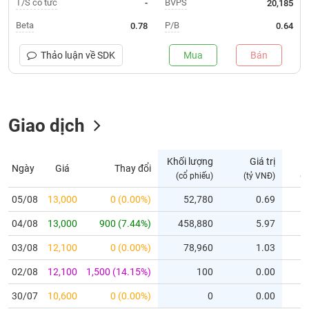
T/S cổ tức
BVPS
-
20,185
Trạng
Beta
P/B
0.78
0.64
thái
NGÀNH
cổ
Thảo luận về
SDK
Mua
Bán
phiếu
Quy
DOANH
mô
Giao dịch
NGHIỆP
thị
trường
Niêm
Khối lượng
Giá trị
Ngày
Giá
Thay đổi
CỔ
yết
(cổ phiếu)
(tỷ VNĐ)
(c
PHIẾU
Niêm
05/08
13,000
0 (0.00%)
52,780
0.69
yết
04/08
13,000
900 (7.44%)
458,880
5.97
mới
PHÁI
Niêm
SINH
03/08
12,100
0 (0.00%)
78,960
1.03
yết
02/08
12,100
1,500 (14.15%)
100
0.00
bổ
sung
TRÁI
30/07
10,600
0 (0.00%)
0
0.00