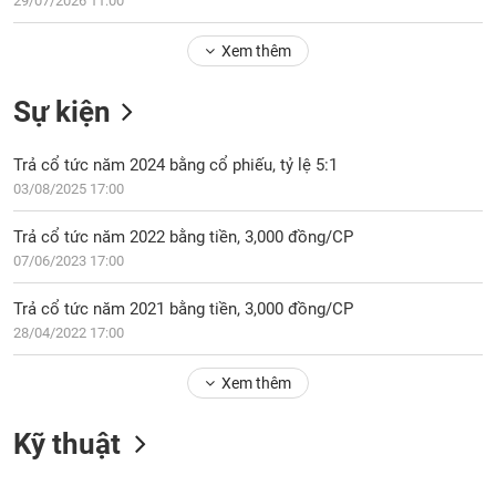
29/07/2026 11:00
Tổng
VS-
quan
SECTOR
Xem thêm
Giao
dịch
Sự kiện
Tài
chính
NĂNG
Trả cổ tức năm 2024 bằng cổ phiếu, tỷ lệ 5:1
Phân
LƯỢNG
03/08/2025 17:00
tích
kỹ
Trả cổ tức năm 2022 bằng tiền, 3,000 đồng/CP
thuật
07/06/2023 17:00
Hồ
NGUYÊN
sơ
Trả cổ tức năm 2021 bằng tiền, 3,000 đồng/CP
VẬT
doanh
28/04/2022 17:00
LIỆU
nghiệp
Xem thêm
Tin
tức
sự
Kỹ thuật
CÔNG
kiện
NGHIỆP
Tài