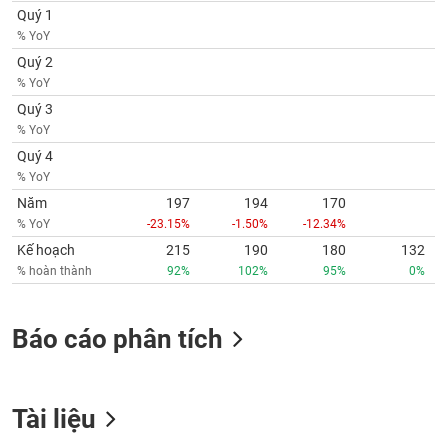
Quý 1
% YoY
Quý 2
% YoY
Quý 3
% YoY
Quý 4
% YoY
Năm
197
194
170
% YoY
-23.15%
-1.50%
-12.34%
Kế hoạch
215
190
180
132
% hoàn thành
92%
102%
95%
0%
Báo cáo phân tích
Tài liệu