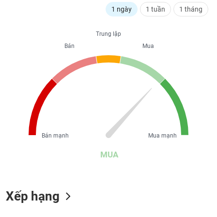
liệu
1 ngày
1 tuần
1 tháng
Tâm
Trung lập
lý
TIÊU
Bán
Mua
thị
DÙNG
trường
KHÔNG
THIẾT
YẾU
TIÊU
Bán mạnh
Mua mạnh
DÙNG
THIẾT
MUA
YẾU
Xếp hạng
CHĂM