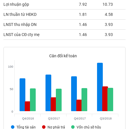
phân
Lợi nhuận gộp
7.92
10.73
tích
(-)
LN thuần từ HĐKD
1.81
4.58
LNST thu nhập DN
1.46
3.93
Thuật
ngữ
LNST của CĐ cty mẹ
1.46
3.93
(-)
Cân đối kế toán
Dịch
vụ
(-)
100
Đào
50
tạo
0
Sách
Q4/2016
Q3/2017
Q4/2017
Q3/2018
tài
Tổng tài sản
Nợ phải trả
Vốn chủ sỡ hữu