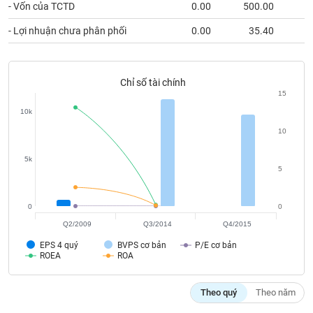
phân
- Vốn của TCTD
0.00
500.00
6
tích
(-)
- Lợi nhuận chưa phân phối
0.00
35.40
Thuật
Chỉ số tài chính
ngữ
(-)
15
10k
10
Dịch
vụ
(-)
5k
5
Đào
0
0
tạo
Q2/2009
Q3/2014
Q4/2015
EPS 4 quý
BVPS cơ bản
P/E cơ bản
ROEA
ROA
Sách
Theo quý
Theo năm
tài