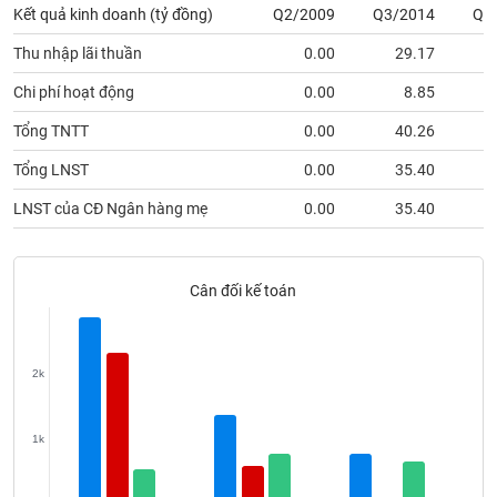
VỤ
Kết quả kinh doanh (tỷ đồng)
Q2/2009
Q3/2014
Q4
TRUYỀN
Thu nhập lãi thuần
0.00
29.17
THÔNG
Chi phí hoạt động
0.00
8.85
Tổng TNTT
0.00
40.26
TIỆN
Tổng LNST
0.00
35.40
ÍCH
LNST của CĐ Ngân hàng mẹ
0.00
35.40
Cân đối kế toán
BẤT
ĐỘNG
SẢN
2k
Mã
chứng
khoán
1k
(-)