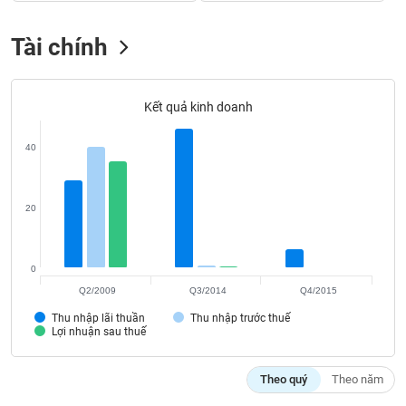
SÓC
SỨC
Tài chính
KHỎE
Kết quả kinh doanh
TÀI
40
CHÍNH
20
CÔNG
NGHỆ
0
THÔNG
Q2/2009
Q3/2014
Q4/2015
TIN
Thu nhập lãi thuần
Thu nhập trước thuế
Lợi nhuận sau thuế
Theo quý
Theo năm
DỊCH