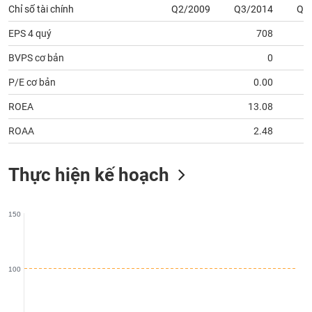
chính
Chỉ số tài chính
Q2/2009
Q3/2014
Q4
EPS 4 quý
708
BVPS cơ bản
0
1
Công
P/E cơ bản
0.00
cụ
đầu
ROEA
13.08
tư
ROAA
2.48
Thực hiện kế hoạch
Truyền
thông
tài
150
chính
100
Dữ
liệu