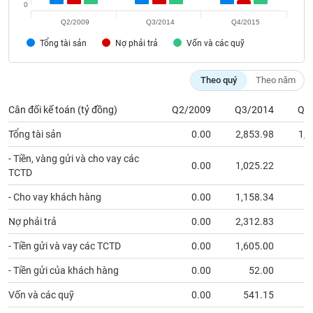
Tất cả
Cổ phiếu
Chỉ số
Chứng chỉ quỹ
Chứng q
0
Q2/2009
Q3/2014
Q4/2015
Lãnh
Tổng tài sản
Nợ phải trả
Vốn và các quỹ
đạo
(-)
Theo quý
Theo năm
Tất cả
Người nội bộ
Người liên quan
Cổ đông lớn
Cân đối kế toán (tỷ đồng)
Q2/2009
Q3/2014
Q4
Tin
Tổng tài sản
0.00
2,853.98
1,3
tức
(-)
- Tiền, vàng gửi và cho vay các
0.00
1,025.22
TCTD
Bài
- Cho vay khách hàng
0.00
1,158.34
2
viết
của
Nợ phải trả
0.00
2,312.83
5
tác
giả
- Tiền gửi và vay các TCTD
0.00
1,605.00
3
(-)
- Tiền gửi của khách hàng
0.00
52.00
Vốn và các quỹ
0.00
541.15
7
Báo
cáo