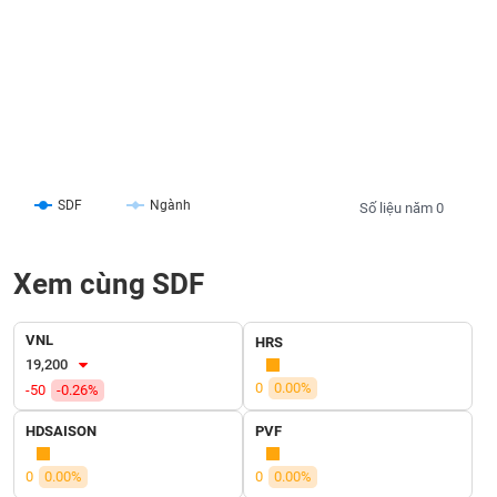
liệu
Tâm
lý
TIÊU
thị
DÙNG
trường
KHÔNG
THIẾT
YẾU
SDF
Ngành
Số liệu năm 0
Xem cùng SDF
TIÊU
DÙNG
VNL
HRS
THIẾT
19,200
YẾU
0
0.00%
-50
-0.26%
HDSAISON
PVF
0
0.00%
0
0.00%
CHĂM