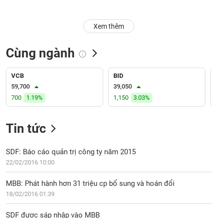
Trạng
Xem thêm
thái
NGÀNH
cổ
phiếu
Cùng ngành
Quy
DOANH
mô
VCB
BID
NGHIỆP
thị
59,700
39,050
trường
700
1.19%
1,150
3.03%
Niêm
CỔ
yết
Tin tức
PHIẾU
Niêm
yết
SDF: Báo cáo quản trị công ty năm 2015
mới
22/02/2016 10:00
PHÁI
Niêm
SINH
MBB: Phát hành hơn 31 triệu cp bổ sung và hoán đổi
yết
18/02/2016 01:39
bổ
sung
TRÁI
SDF được sáp nhập vào MBB