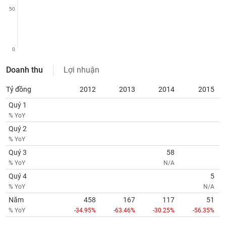
tài
50
chính
0
Doanh thu
Lợi nhuận
Tỷ đồng
2012
2013
2014
2015
Quý 1
% YoY
Quý 2
% YoY
Quý 3
58
% YoY
N/A
Quý 4
5
% YoY
N/A
Năm
458
167
117
51
% YoY
-34.95%
-63.46%
-30.25%
-56.35%