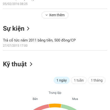
PHIẾU
Hủy
05/02/2016 08:25
niêm
yết
Xem thêm
Theo
CÔNG
dõi
Sự kiện
CỤ
đặc
ĐẦU
biệt
TƯ
Trả cổ tức năm 2011 bằng tiền, 500 đồng/CP
Không
27/07/2015 17:00
được
ký
XUẤT
quỹ
DỮ
Kỹ thuật
LIỆU
Danh
mục
ETF
1 ngày
1 tuần
1 tháng
TIN
Cổ
MỚI
phiếu
Trung lập
chi
Ngành
Bán
Mua
tiết
(-)