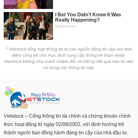
chính
Công
cụ
đầu
tư
* Vietstock tổng hợp thông tin từ các nguồn đáng tin cậy vào thời
điểm công bố cho mục đích cung cấp thông tin tham khảo.
Vietstock không chịu trách nhiệm đối với bất kỳ kết quả nào từ việc
sử dụng các thông tin này.
Truyền
thông
tài
chính
Vietstock – Cổng thông tin tài chính và chứng khoán chính
thức hoạt động từ ngày 02/08/2002, với định hướng trở
Dữ
thành người bạn đồng hành đáng tin cậy của nhà đầu tư.
liệu