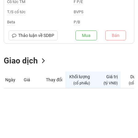
Giá
Cổ tức TM
F P/E
tích
Đặt
T/S cổ tức
BVPS
Biểu
lệnh
đồ
ĐÔNG
Beta
P/B
Nước
tài
DƯƠNG
ngoài
chính
Thảo luận về
SDBP
Mua
Bán
Tự
TÀI
doanh
CHÍNH
Giao dịch
Ảnh
CÁ
hưởng
NHÂN
chỉ
Khối lượng
Giá trị
Dư 
số
Ngày
Giá
Thay đổi
(cổ phiếu)
(tỷ VNĐ)
(cổ p
Biến
PHÂN
động
TÍCH
cổ
VIETSTOCKFINANCE
phiếu
Giao
dịch
VĨ
nội
MÔ
bộ