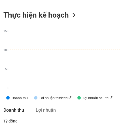
liệu
Thực hiện kế hoạch
Tâm
lý
TIÊU
thị
DÙNG
150
trường
KHÔNG
THIẾT
YẾU
100
50
TIÊU
DÙNG
THIẾT
0
YẾU
Doanh thu
Lợi nhuận trước thuế
Lợi nhuận sau thuế
Doanh thu
Lợi nhuận
Tỷ đồng
CHĂM