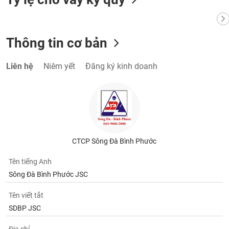
VỤ
TRUYỀN
THÔNG
Thông tin cơ bản
Liên hệ
Niêm yết
Đăng ký kinh doanh
TIỆN
ÍCH
BẤT
CTCP Sông Đà Bình Phước
ĐỘNG
SẢN
Tên tiếng Anh
Sông Đà Bình Phước JSC
Mã
chứng
Tên viết tắt
khoán
SDBP JSC
(-)