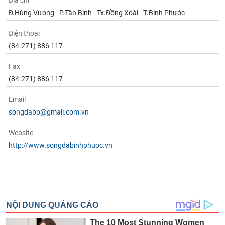
Địa chỉ
Tất cả
Cổ phiếu
Chỉ số
Chứng chỉ quỹ
Chứng q
Đ.Hùng Vương - P.Tân Bình - Tx.Đồng Xoài - T.Bình Phước
Lãnh
Điện thoại
đạo
(-)
(84.271) 886 117
Tất cả
Người nội bộ
Người liên quan
Cổ đông lớn
Fax
(84.271) 886 117
Tin
Email
tức
(-)
songdabp@gmail.com.vn
Website
Bài
http://www.songdabinhphuoc.vn
viết
của
tác
giả
(-)
Báo
cáo