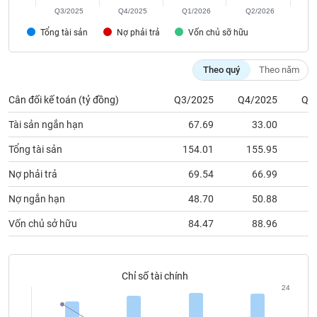
chính
Tổng tài sản
Nợ phải trả
Vốn chủ sỡ hữu
Theo quý
Theo năm
Công
cụ
Cân đối kế toán (tỷ đồng)
Q3/2025
Q4/2025
Q1
đầu
Tài sản ngắn hạn
67.69
33.00
tư
Tổng tài sản
154.01
155.95
1
Nợ phải trả
69.54
66.99
Truyền
Nợ ngắn hạn
48.70
50.88
thông
tài
Vốn chủ sở hữu
84.47
88.96
chính
Chỉ số tài chính
24
Dữ
liệu
16