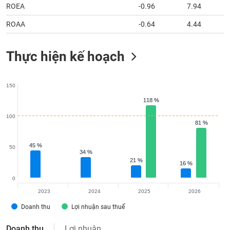
ROAA
-0.64
4.44
Thực hiện kế hoạch
150
118 %
118 %
100
81 %
81 %
45 %
45 %
50
34 %
34 %
21 %
21 %
16 %
16 %
0
2023
2024
2025
2026
Doanh thu
Lợi nhuận sau thuế
Doanh thu
Lợi nhuận