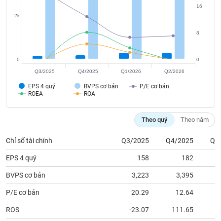
tài
2k
chính
8
0
0
Q3/2025
Q4/2025
Q1/2026
Q2/2026
EPS 4 quý
BVPS cơ bản
P/E cơ bản
ROEA
ROA
Theo quý
Theo năm
Chỉ số tài chính
Q3/2025
Q4/2025
Q1
EPS 4 quý
158
182
BVPS cơ bản
3,223
3,395
P/E cơ bản
20.29
12.64
ROS
-23.07
111.65
ROEA
-0.96
7.94