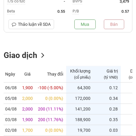
T/S cổ tức
BVPS
-
3,479
Trạng
Beta
P/B
0.55
0.57
thái
NGÀNH
cổ
Thảo luận về
SDA
Mua
Bán
phiếu
Quy
Giao dịch
DOANH
mô
NGHIỆP
thị
trường
Khối lượng
Giá trị
Dư
Ngày
Giá
Thay đổi
Niêm
(cổ phiếu)
(tỷ VNĐ)
(cổ 
CỔ
yết
PHIẾU
06/08
1,900
-100 (-5.00%)
64,300
0.12
Niêm
05/08
yết
2,000
0 (0.00%)
172,000
0.34
mới
PHÁI
04/08
2,000
200 (11.11%)
141,200
0.28
Niêm
SINH
03/08
1,900
200 (11.76%)
188,900
0.35
yết
bổ
02/08
1,700
0 (0.00%)
19,700
0.03
sung
TRÁI