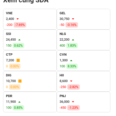
VỤ
TRUYỀN
VNE
GEL
THÔNG
2,400
30,750
-200
-7.69%
-50
-0.16%
SSI
NLG
24,450
22,200
TIỆN
150
0.62%
400
1.83%
ÍCH
CTP
CVN
7,200
1,300
0
0.00%
100
8.33%
DIG
HII
BẤT
ĐỘNG
10,700
8,600
SẢN
0
0.00%
-250
-2.82%
PDR
PNJ
Mã
11,900
36,000
chứng
100
0.85%
-450
-1.23%
khoán
(-)