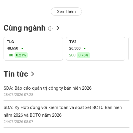
PHIẾU
Hủy
Xem thêm
niêm
yết
Cùng ngành
Theo
CÔNG
dõi
CỤ
đặc
TLG
TV2
ĐẦU
biệt
48,650
26,500
TƯ
100
0.21%
200
0.76%
Không
được
ký
Tin tức
XUẤT
quỹ
DỮ
LIỆU
Danh
SDA: Báo cáo quản trị công ty bán niên 2026
mục
28/07/2026 07:28
ETF
TIN
SDA: Ký Hợp đồng với kiểm toán và soát xét BCTC Bán niên
Cổ
MỚI
năm 2026 và BCTC năm 2026
phiếu
24/07/2026 08:07
chi
Ngành
tiết
(-)
SDA: Báo cáo tài chính quý 2/2026