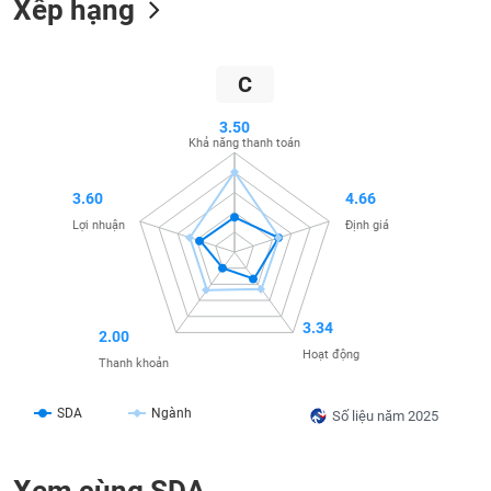
SÓC
SỨC
KHỎE
C
3.50
Khả năng thanh toán
TÀI
3.60
4.66
CHÍNH
Lợi nhuận
Định giá
CÔNG
3.34
2.00
NGHỆ
Hoạt động
THÔNG
Thanh khoản
TIN
SDA
Ngành
Số liệu năm 2025
Xem cùng SDA
DỊCH