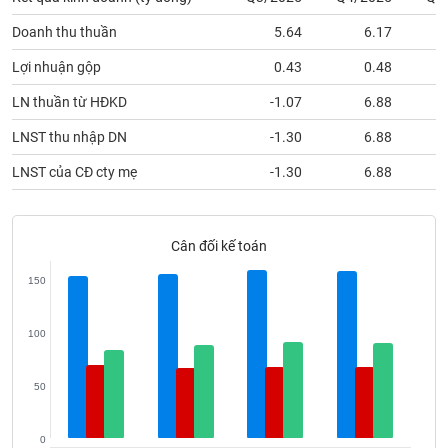
phân
Doanh thu thuần
5.64
6.17
tích
(-)
Lợi nhuận gộp
0.43
0.48
LN thuần từ HĐKD
-1.07
6.88
Thuật
LNST thu nhập DN
-1.30
6.88
ngữ
(-)
LNST của CĐ cty mẹ
-1.30
6.88
Dịch
vụ
Cân đối kế toán
(-)
150
Đào
tạo
100
50
Sách
0
tài
Q3/2025
Q4/2025
Q1/2026
Q2/2026