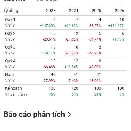
Tỷ đồng
2023
2024
2025
2026
Quý 1
6
7
4
10
% YoY
+147.39%
+21.80%
-38.27%
+131.25%
Quý 2
15
12
5
6
% YoY
-28.61%
-24.02%
-54.74%
+9.45%
Quý 3
13
10
6
% YoY
+79.11%
-21.38%
-46.25%
Quý 4
10
12
6
% YoY
-66.46%
+18.74%
-49.00%
Năm
45
41
21
% YoY
-27.99%
-7.49%
-48.06%
Kế hoạch
100
120
100
100
% hoàn thành
45%
34%
21%
0%
Báo cáo phân tích