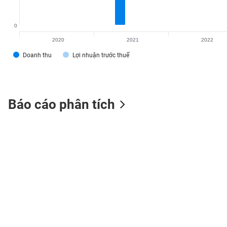
0
2020
2021
2022
TIÊU
Doanh thu
Lợi nhuận trước thuế
DÙNG
KHÔNG
THIẾT
YẾU
Báo cáo phân tích
TIÊU
DÙNG
THIẾT
YẾU
CHĂM