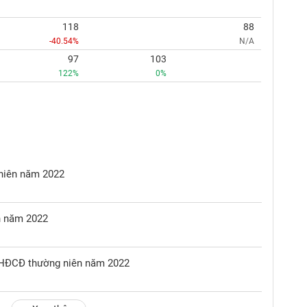
118
88
-40.54%
N/A
97
103
122%
0%
 niên năm 2022
ên năm 2022
ĐHĐCĐ thường niên năm 2022