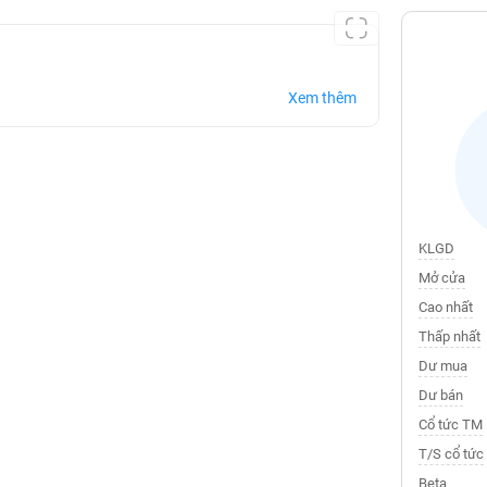
Xem thêm
KLGD
Mở cửa
Cao nhất
Thấp nhất
Dư mua
Dư bán
Cổ tức TM
T/S cổ tức
Beta