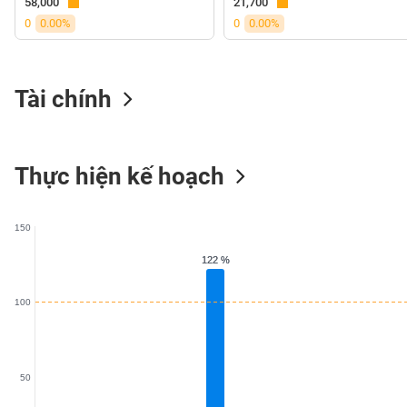
58,000
21,700
VS-
0
0.00%
0
0.00%
SECTOR
Tài chính
NĂNG
LƯỢNG
Thực hiện kế hoạch
150
NGUYÊN
122 %
122 %
VẬT
LIỆU
100
50
CÔNG
NGHIỆP