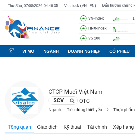
(
)
Đấu trường chứng 
Thứ Sáu, 07/08/2026
04:46:36
Vietstock
VN
|
EN
VN-Index
1
HNX-Index
Tất cả
Tính năng
Ngành
Mã chứng khoán
Lãnh đạ
VS 100
Tính
năng
VĨ MÔ
NGÀNH
DOANH NGHIỆP
CỔ PHIẾU
(-)
VIETSTOCK
CTCP Muối Việt Nam
CHỨNG
SCV
OTC
KHOÁN
Ngành:
Tiêu dùng thiết yếu
Thực phẩm,
DOANH
Tổng quan
Giao dịch
Kỹ thuật
Tài chính
Xếp hạng
NGHIỆP