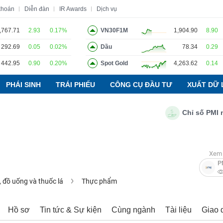
khoán
Diễn đàn
IR Awards
Dịch vụ
,767.71
2.93
0.17%
VN30F1M
1,904.90
8.90
292.69
0.05
0.02%
Dầu
78.34
0.29
o
Tin tức
Báo cáo phân tích
Thuật ngữ
Dịch vụ
442.95
0.90
0.20%
Spot Gold
4,263.62
0.14
PHÁI SINH
TRÁI PHIẾU
CÔNG CỤ ĐẦU TƯ
XUẤT DỮ 
Chỉ số PMI ngành
Xem 
P
 đồ uống và thuốc lá
Thực phẩm
Hồ sơ
Tin tức & Sự kiện
Cùng ngành
Tài liệu
Giao 