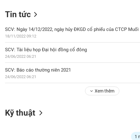
Tin tức
NGÀNH
SCV: Ngày 14/12/2022, ngày hủy ĐKGD cổ phiếu của CTCP Muối
18/11/2022 09:12
SCV: Tài liệu họp Đại hội đồng cổ đông
DOANH
24/06/2022 06:21
NGHIỆP
SCV: Báo cáo thường niên 2021
24/06/2022 06:21
CỔ
PHIẾU
Xem thêm
PHÁI
Kỹ thuật
SINH
TRÁI
1 