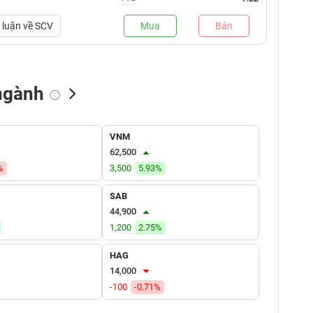
luận về
SCV
Mua
Bán
ngành
NN bán
Tự doanh mua
Tự doanh bán
VNM
(tỷ VNĐ)
(tỷ VNĐ)
(tỷ VNĐ)
62,500
%
3,500
5.93%
SAB
44,900
1,200
2.75%
HAG
14,000
-100
-0.71%