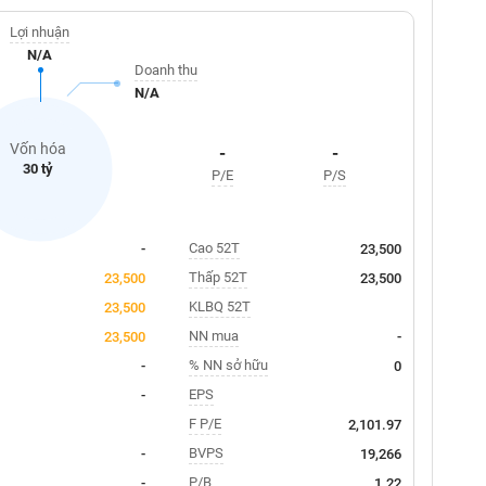
Lợi nhuận
N/A
Doanh thu
N/A
Vốn hóa
-
-
30 tỷ
P/E
P/S
Cao 52T
-
23,500
Thấp 52T
23,500
23,500
KLBQ 52T
23,500
NN mua
23,500
-
% NN sở hữu
-
0
EPS
-
F P/E
2,101.97
BVPS
-
19,266
P/B
-
1.22