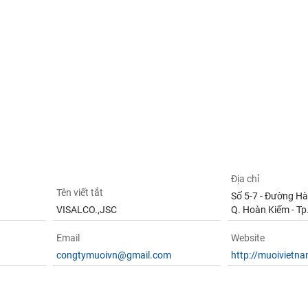
Địa chỉ
Tên viết tắt
Số 5-7 - Đường Hà
VISALCO.,JSC
Q. Hoàn Kiếm - Tp
Email
Website
congtymuoivn@gmail.com
http://muoivietn