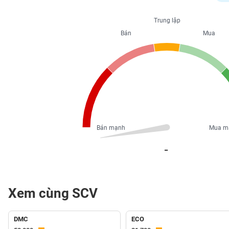
PHIẾU
Trung lập
Bán
Mua
CÔNG
CỤ
ĐẦU
TƯ
XUẤT
DỮ
Bán mạnh
Mua m
LIỆU
_
TIN
MỚI
Xem cùng SCV
Ngành
(-)
DMC
ECO