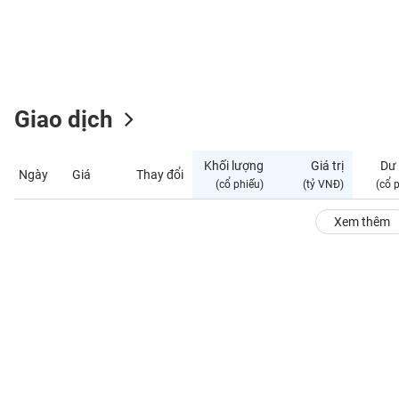
GIỚI
ĐÔNG
DƯƠNG
Giao dịch
TÀI
CHÍNH
Khối lượng
Giá trị
Dư
Ngày
Giá
Thay đổi
CÁ
(cổ phiếu)
(tỷ VNĐ)
(cổ 
NHÂN
Xem thêm
PHÂN
TÍCH
VIETSTOCKFINANCE
VĨ
MÔ