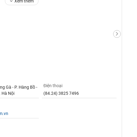
Xem thêm
Điện thoại
ng Gà - P. Hàng Bồ -
. Hà Nội
(84.24) 3825 7496
am.vn