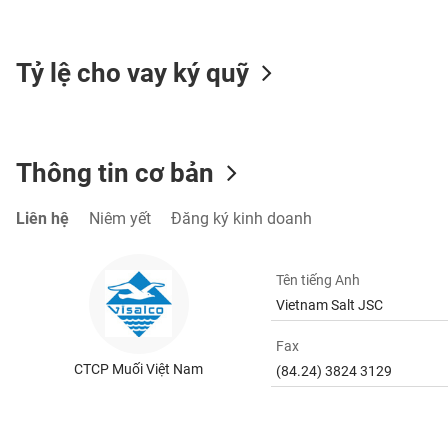
SÓC
SỨC
KHỎE
Tỷ lệ cho vay ký quỹ
TÀI
Thông tin cơ bản
CHÍNH
Liên hệ
Niêm yết
Đăng ký kinh doanh
CÔNG
Tên tiếng Anh
NGHỆ
Vietnam Salt JSC
THÔNG
TIN
Fax
CTCP Muối Việt Nam
(84.24) 3824 3129
DỊCH