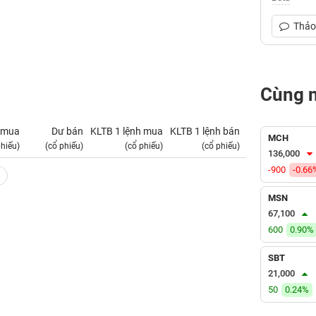
Thảo 
Cùng 
 mua
Dư bán
KLTB 1 lệnh mua
KLTB 1 lệnh bán
NN mua
MCH
phiếu)
(cổ phiếu)
(cổ phiếu)
(cổ phiếu)
(tỷ VNĐ)
136,000
-900
-0.66
MSN
67,100
600
0.90%
SBT
21,000
50
0.24%