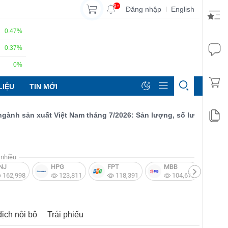
9+
Đăng nhập
English
|
0.47%
0.37%
0%
LIỆU
TIN MỚI
 sản xuất Việt Nam tháng 7/2026: Sản lượng, số lượng đơn đặt h
nhiều
NJ
HPG
FPT
MBB
V
162,998
123,811
118,391
104,672
dịch nội bộ
Trái phiếu