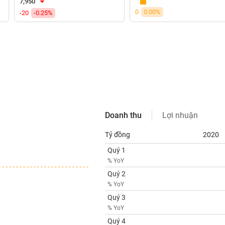
7,950
0
0.00%
-20
-0.25%
Doanh thu
Lợi nhuận
Tỷ đồng
2020
Quý 1
% YoY
Quý 2
% YoY
Quý 3
% YoY
Quý 4