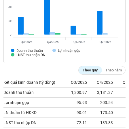
Tất cả
Cổ phiếu
Chỉ số
Chứng chỉ quỹ
Chứng q
2k
Lãnh
đạo
1k
(-)
0
Tất cả
Người nội bộ
Người liên quan
Cổ đông lớn
Q3/2025
Q4/2025
Q1/2026
Q2/2026
Doanh thu thuần
Lợi nhuận gộp
Tin
LNST thu nhập DN
tức
(-)
Theo quý
Theo năm
Bài
Kết quả kinh doanh (tỷ đồng)
Q3/2025
Q4/2025
Q1
viết
của
Doanh thu thuần
1,300.97
3,181.37
6
tác
giả
Lợi nhuận gộp
95.93
203.54
(-)
LN thuần từ HĐKD
90.01
173.40
Báo
LNST thu nhập DN
72.11
139.83
cáo