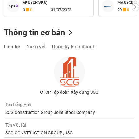
VPS (CK VPS)
MAS (CK Mi
0
0
31/07/2023
20
0
Thông tin cơ bản
Liên hệ
Niêm yết
Đăng ký kinh doanh
CTCP Tập đoàn Xây dựng SCG
Tên tiếng Anh
SCG Construction Group Joint Stock Company
Tên viết tắt
SCG CONSTRUCTION GROUP., JSC