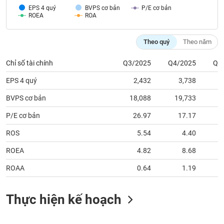
tài
EPS 4 quý
BVPS cơ bản
P/E cơ bản
chính
ROEA
ROA
Theo quý
Theo năm
Chỉ số tài chính
Q3/2025
Q4/2025
Q1
EPS 4 quý
2,432
3,738
BVPS cơ bản
18,088
19,733
2
P/E cơ bản
26.97
17.17
ROS
5.54
4.40
ROEA
4.82
8.68
ROAA
0.64
1.19
Thực hiện kế hoạch