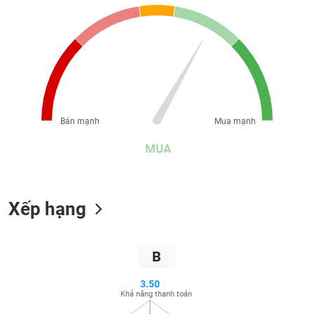
liệu
Tâm
lý
TIÊU
thị
DÙNG
trường
KHÔNG
THIẾT
YẾU
Bán mạnh
Mua mạnh
MUA
TIÊU
DÙNG
Xếp hạng
THIẾT
YẾU
B
3.50
Khả năng thanh toán
CHĂM