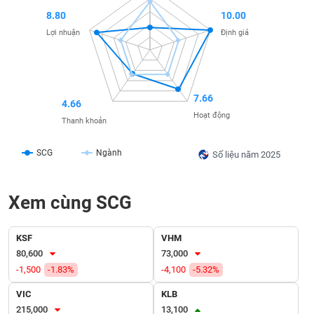
SÓC
8.80
10.00
SỨC
KHỎE
Lợi nhuận
Định giá
7.66
4.66
TÀI
Hoạt động
CHÍNH
Thanh khoản
SCG
Ngành
Số liệu năm 2025
CÔNG
Xem cùng SCG
NGHỆ
THÔNG
TIN
KSF
VHM
80,600
73,000
-1,500
-1.83%
-4,100
-5.32%
VIC
KLB
DỊCH
215,000
13,100