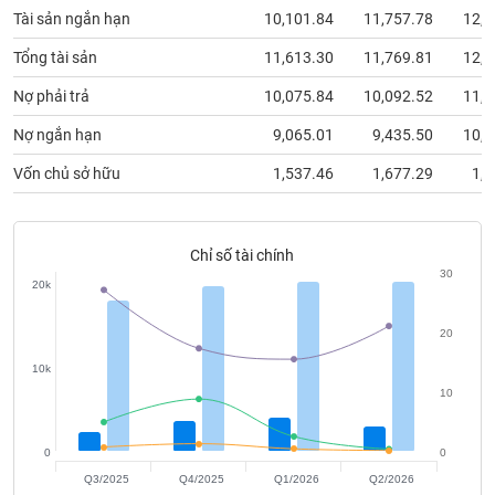
chính
Tài sản ngắn hạn
10,101.84
11,757.78
12,9
Tổng tài sản
11,613.30
11,769.81
12,9
Nợ phải trả
10,075.84
10,092.52
11,2
Công
cụ
Nợ ngắn hạn
9,065.01
9,435.50
10,4
đầu
Vốn chủ sở hữu
1,537.46
1,677.29
1,7
tư
Chỉ số tài chính
30
Truyền
20k
thông
tài
20
chính
10k
10
Dữ
0
0
liệu
Q3/2025
Q4/2025
Q1/2026
Q2/2026