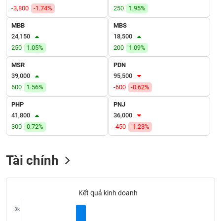
VỤ
-3,800
-1.74%
250
1.95%
TRUYỀN
THÔNG
MBB
MBS
24,150
18,500
250
1.05%
200
1.09%
MSR
PDN
TIỆN
39,000
95,500
ÍCH
600
1.56%
-600
-0.62%
PHP
PNJ
41,800
36,000
300
0.72%
-450
-1.23%
BẤT
ĐỘNG
SẢN
Tài chính
Mã
chứng
Kết quả kinh doanh
khoán
(-)
3k