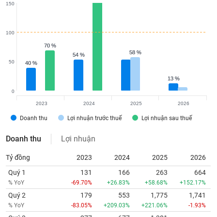
150
100
70 %
70 %
58 %
58 %
54 %
54 %
50
40 %
40 %
13 %
13 %
0
2023
2024
2025
2026
Doanh thu
Lợi nhuận trước thuế
Lợi nhuận sau thuế
Doanh thu
Lợi nhuận
Tỷ đồng
2023
2024
2025
2026
Quý 1
131
166
263
664
% YoY
-69.70%
+26.83%
+58.68%
+152.17%
Quý 2
179
553
1,775
1,741
% YoY
-83.05%
+209.03%
+221.06%
-1.93%