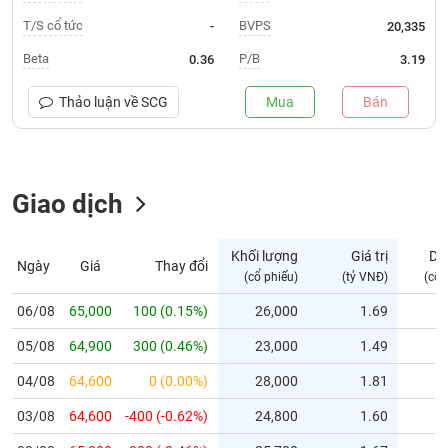
T/S cổ tức
BVPS
-
20,335
Trạng
thái
Beta
P/B
0.36
3.19
NGÀNH
cổ
phiếu
Thảo luận về
SCG
Mua
Bán
Quy
DOANH
mô
NGHIỆP
thị
Giao dịch
trường
Niêm
CỔ
yết
Khối lượng
Giá trị
Dư
Ngày
Giá
Thay đổi
PHIẾU
(cổ phiếu)
(tỷ VNĐ)
(cổ 
Niêm
yết
06/08
65,000
100 (0.15%)
26,000
1.69
mới
PHÁI
05/08
64,900
300 (0.46%)
23,000
1.49
Niêm
SINH
yết
04/08
64,600
0 (0.00%)
28,000
1.81
bổ
03/08
64,600
-400 (-0.62%)
24,800
1.60
sung
TRÁI