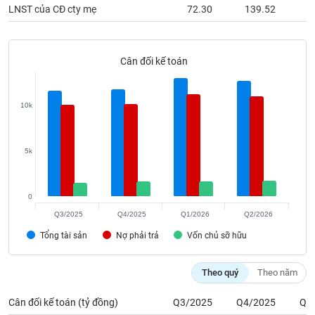
phân
LNST của CĐ cty mẹ
72.30
139.52
tích
(-)
Cân đối kế toán
Thuật
ngữ
(-)
10k
Dịch
vụ
5k
(-)
0
Đào
Q3/2025
Q4/2025
Q1/2026
Q2/2026
tạo
Tổng tài sản
Nợ phải trả
Vốn chủ sỡ hữu
Theo quý
Theo năm
Sách
Cân đối kế toán (tỷ đồng)
Q3/2025
Q4/2025
Q1
tài