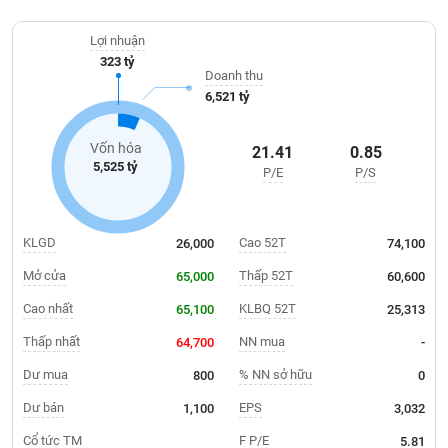
Giá
Dự án Sunshine City Sài Gòn, Dự án Sunshine Golden River, Dự án
tích
Sunshine Diamond River, Dự án Sunshine Crystal River, Dự án
Đặt
Lợi nhuận
Biểu
Sunshine Horizon và Dự án Sunshine Empire.
lệnh
323 tỷ
đồ
ĐÔNG
Doanh thu
Nước
tài
DƯƠNG
6,521 tỷ
ngoài
chính
Tự
Vốn hóa
21.41
0.85
TÀI
doanh
5,525 tỷ
P/E
P/S
CHÍNH
Ảnh
CÁ
hưởng
NHÂN
chỉ
KLGD
Cao 52T
26,000
74,100
số
Mở cửa
Thấp 52T
65,000
60,600
Biến
PHÂN
động
Cao nhất
KLBQ 52T
65,100
25,313
TÍCH
cổ
VIETSTOCKFINANCE
Thấp nhất
NN mua
64,700
-
phiếu
Dư mua
% NN sở hữu
800
0
Giao
dịch
Dư bán
EPS
1,100
3,032
VĨ
nội
Cổ tức TM
F P/E
5.81
MÔ
bộ