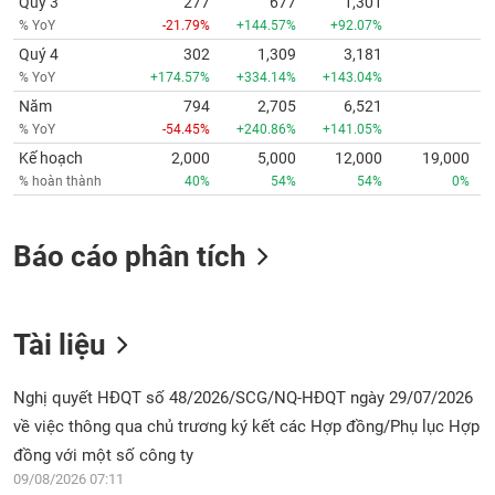
Quý 3
277
677
1,301
% YoY
-21.79%
+144.57%
+92.07%
Quý 4
302
1,309
3,181
% YoY
+174.57%
+334.14%
+143.04%
Năm
794
2,705
6,521
% YoY
-54.45%
+240.86%
+141.05%
Kế hoạch
2,000
5,000
12,000
19,000
% hoàn thành
40%
54%
54%
0%
Báo cáo phân tích
Tài liệu
Nghị quyết HĐQT số 48/2026/SCG/NQ-HĐQT ngày 29/07/2026
về việc thông qua chủ trương ký kết các Hợp đồng/Phụ lục Hợp
đồng với một số công ty
09/08/2026 07:11