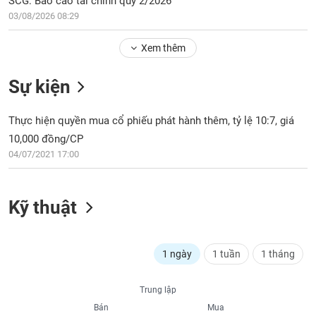
SCG: Báo cáo tài chính quý 2/2026
Tổng
VS-
quan
03/08/2026 08:29
SECTOR
Giao
Xem thêm
dịch
Tài
Sự kiện
chính
NĂNG
Phân
LƯỢNG
Thực hiện quyền mua cổ phiếu phát hành thêm, tỷ lệ 10:7, giá
tích
10,000 đồng/CP
kỹ
04/07/2021 17:00
thuật
Hồ
NGUYÊN
sơ
VẬT
Kỹ thuật
doanh
LIỆU
nghiệp
Tin
1 ngày
1 tuần
1 tháng
tức
sự
CÔNG
Trung lập
kiện
NGHIỆP
Bán
Mua
Tài