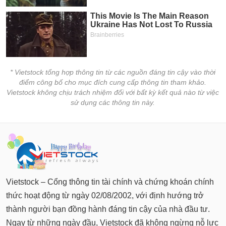
* Vietstock tổng hợp thông tin từ các nguồn đáng tin cậy vào thời
điểm công bố cho mục đích cung cấp thông tin tham khảo.
Vietstock không chịu trách nhiệm đối với bất kỳ kết quả nào từ việc
sử dụng các thông tin này.
Vietstock – Cổng thông tin tài chính và chứng khoán chính
thức hoạt động từ ngày 02/08/2002, với định hướng trở
thành người bạn đồng hành đáng tin cậy của nhà đầu tư.
Ngay từ những ngày đầu, Vietstock đã không ngừng nỗ lực