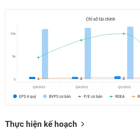
SÓC
SỨC
KHỎE
Chỉ số tài chính
10k
TÀI
CHÍNH
5k
0
CÔNG
Q3/2021
Q4/2021
Q1/2022
NGHỆ
EPS 4 quý
BVPS cơ bản
P/E cơ bản
ROEA
THÔNG
TIN
Thực hiện kế hoạch
DỊCH