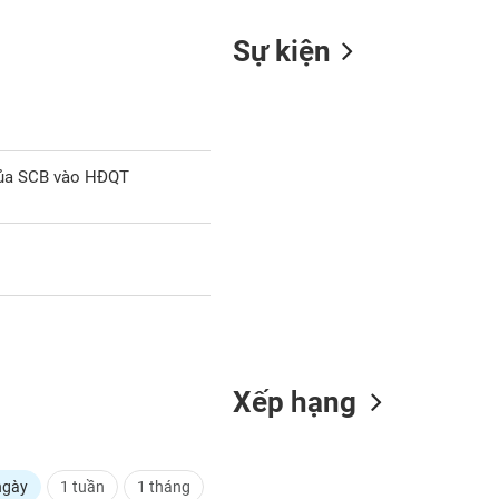
Sự kiện
của SCB vào HĐQT
Xếp hạng
ngày
1 tuần
1 tháng