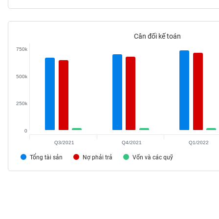
Cân đối kế toán
TIÊU
750k
DÙNG
KHÔNG
THIẾT
500k
YẾU
250k
0
TIÊU
Q3/2021
Q4/2021
Q1/2022
DÙNG
THIẾT
Tổng tài sản
Nợ phải trả
Vốn và các quỹ
YẾU
CHĂM