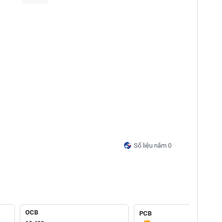
Số liệu năm 0
OCB
PCB