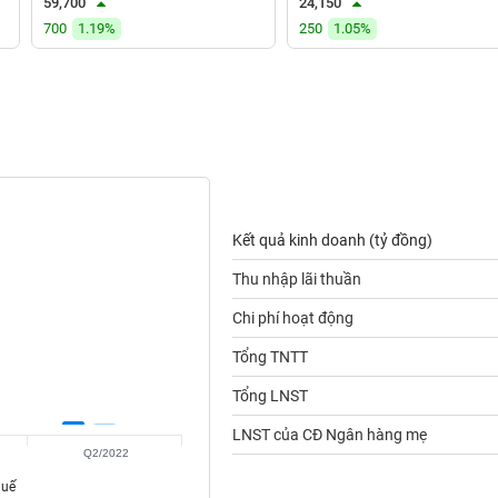
59,700
24,150
700
1.19%
250
1.05%
Kết quả kinh doanh (tỷ đồng)
Thu nhập lãi thuần
Chi phí hoạt động
Tổng TNTT
Tổng LNST
LNST của CĐ Ngân hàng mẹ
Q2/2022
huế