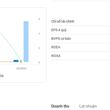
3
Chỉ số tài chính
EPS 4 quý
2
BVPS cơ bản
ROEA
1
ROAA
0
Q2/2022
ROA
Doanh thu
Lợi nhuận