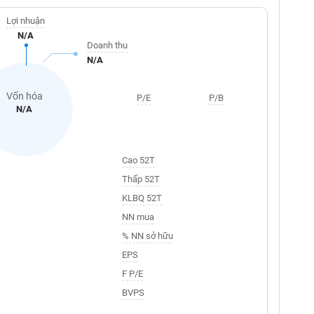
Lợi nhuận
N/A
Doanh thu
N/A
Vốn hóa
P/E
P/B
N/A
Cao 52T
Thấp 52T
KLBQ 52T
NN mua
% NN sở hữu
EPS
F P/E
BVPS