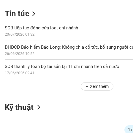
Tin tức
NGÀNH
SCB tiếp tục đóng cửa loạt chi nhánh
20/07/2026 01:32
ĐHĐCĐ Bảo hiểm Bảo Long: Không chia cổ tức, bổ sung người 
DOANH
26/06/2026 10:52
NGHIỆP
SCB thanh lý toàn bộ tài sản tại 11 chi nhánh trên cả nước
17/06/2026 02:41
CỔ
PHIẾU
Xem thêm
PHÁI
Kỹ thuật
SINH
TRÁI
1 