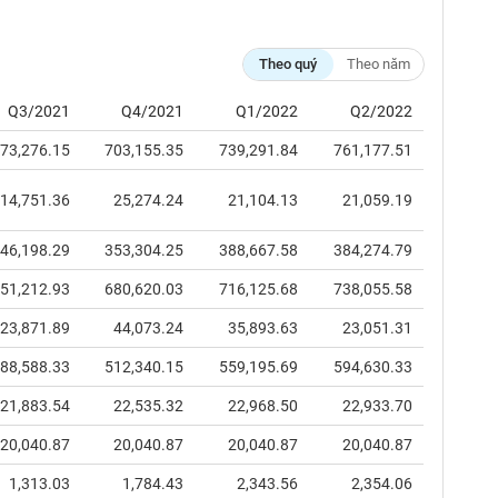
Theo quý
Theo năm
Q3/2021
Q4/2021
Q1/2022
Q2/2022
73,276.15
703,155.35
739,291.84
761,177.51
14,751.36
25,274.24
21,104.13
21,059.19
46,198.29
353,304.25
388,667.58
384,274.79
51,212.93
680,620.03
716,125.68
738,055.58
23,871.89
44,073.24
35,893.63
23,051.31
88,588.33
512,340.15
559,195.69
594,630.33
21,883.54
22,535.32
22,968.50
22,933.70
20,040.87
20,040.87
20,040.87
20,040.87
1,313.03
1,784.43
2,343.56
2,354.06