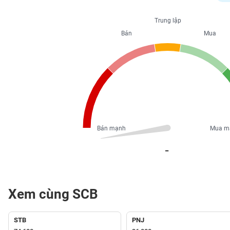
PHIẾU
Trung lập
Bán
Mua
CÔNG
CỤ
ĐẦU
TƯ
XUẤT
DỮ
Bán mạnh
Mua m
LIỆU
_
TIN
MỚI
Xem cùng SCB
Ngành
(-)
STB
PNJ