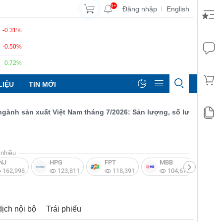
9+
Đăng nhập
English
|
-0.31%
-0.50%
0.72%
LIỆU
TIN MỚI
h sản xuất Việt Nam tháng 7/2026: Sản lượng, số lượng đơn đặt h
nhiều
NJ
HPG
FPT
MBB
V
162,998
123,811
118,391
104,672
dịch nội bộ
Trái phiếu