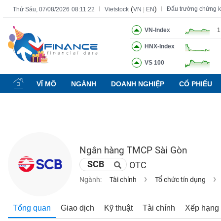
(
)
Đấu trường chứng 
Thứ Sáu, 07/08/2026
08:11:23
Vietstock
VN
|
EN
VN-Index
1
HNX-Index
Tất cả
Tính năng
Ngành
Mã chứng khoán
Lãnh đạ
VS 100
Tính
năng
VĨ MÔ
NGÀNH
DOANH NGHIỆP
CỔ PHIẾU
(-)
VIETSTOCK
Ngân hàng TMCP Sài Gòn
CHỨNG
SCB
OTC
KHOÁN
Ngành:
Tài chính
Tổ chức tín dụng
DOANH
Tổng quan
Giao dịch
Kỹ thuật
Tài chính
Xếp hạng
NGHIỆP