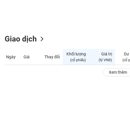
GIỚI
ĐÔNG
DƯƠNG
Giao dịch
TÀI
CHÍNH
Khối lượng
Giá trị
Dư
Ngày
Giá
Thay đổi
CÁ
(cổ phiếu)
(tỷ VNĐ)
(cổ 
NHÂN
Xem thêm
PHÂN
TÍCH
VIETSTOCKFINANCE
VĨ
MÔ