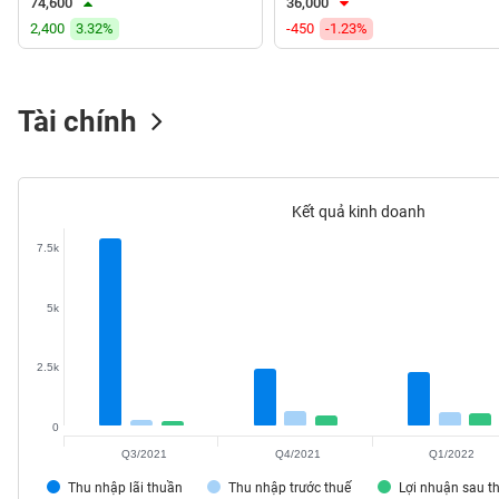
74,600
36,000
VS-
2,400
3.32%
-450
-1.23%
SECTOR
Tài chính
NĂNG
LƯỢNG
Kết quả kinh doanh
7.5k
NGUYÊN
5k
VẬT
LIỆU
2.5k
0
Q3/2021
Q4/2021
Q1/2022
CÔNG
Thu nhập lãi thuần
Thu nhập trước thuế
Lợi nhuận sau t
NGHIỆP