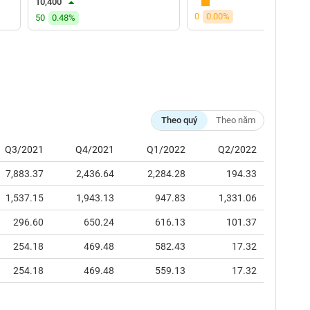
10,400
0
0.00%
50
0.48%
Theo quý
Theo năm
Q3/2021
Q4/2021
Q1/2022
Q2/2022
7,883.37
2,436.64
2,284.28
194.33
1,537.15
1,943.13
947.83
1,331.06
296.60
650.24
616.13
101.37
254.18
469.48
582.43
17.32
254.18
469.48
559.13
17.32