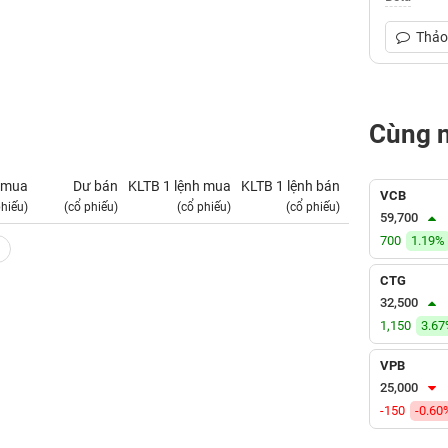
Thảo 
Cùng 
 mua
Dư bán
KLTB 1 lệnh mua
KLTB 1 lệnh bán
NN mua
VCB
phiếu)
(cổ phiếu)
(cổ phiếu)
(cổ phiếu)
(tỷ VNĐ)
59,700
700
1.19%
CTG
32,500
1,150
3.6
VPB
25,000
-150
-0.60