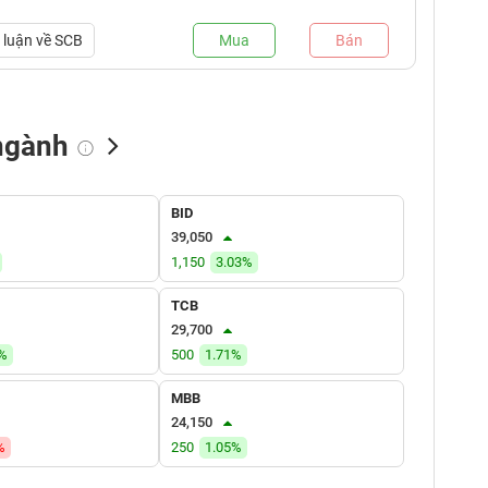
luận về
SCB
Mua
Bán
ngành
NN bán
Tự doanh mua
Tự doanh bán
BID
(tỷ VNĐ)
(tỷ VNĐ)
(tỷ VNĐ)
39,050
1,150
3.03%
TCB
29,700
7%
500
1.71%
MBB
24,150
%
250
1.05%