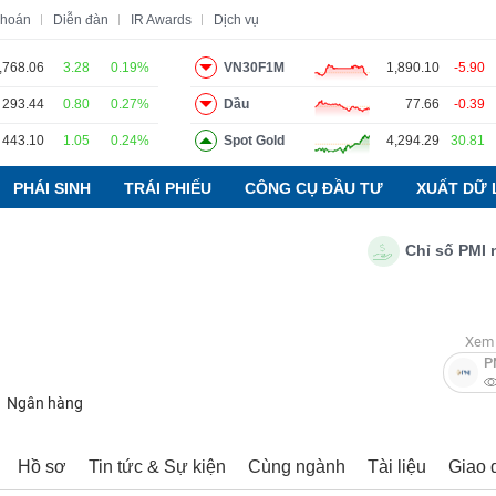
khoán
Diễn đàn
IR Awards
Dịch vụ
,768.06
3.28
0.19%
VN30F1M
1,890.10
-5.90
293.44
0.80
0.27%
Dầu
77.66
-0.39
o
Tin tức
Báo cáo phân tích
Thuật ngữ
Dịch vụ
443.10
1.05
0.24%
Spot Gold
4,294.29
30.81
PHÁI SINH
TRÁI PHIẾU
CÔNG CỤ ĐẦU TƯ
XUẤT DỮ 
Chỉ số PMI ngàn
Xem 
P
Ngân hàng
Hồ sơ
Tin tức & Sự kiện
Cùng ngành
Tài liệu
Giao 