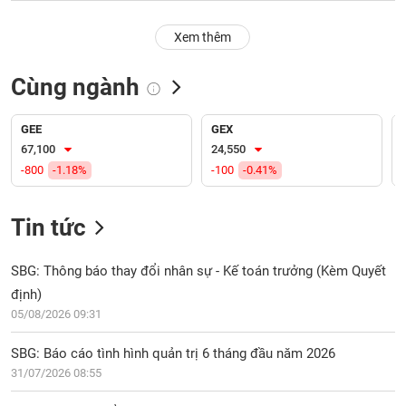
PHIẾU
Hủy
niêm
Xem thêm
yết
Theo
Cùng ngành
CÔNG
dõi
CỤ
đặc
ĐẦU
biệt
GEE
GEX
TƯ
67,100
24,550
Không
-800
-1.18%
-100
-0.41%
được
ký
XUẤT
quỹ
DỮ
Tin tức
LIỆU
Danh
mục
SBG: Thông báo thay đổi nhân sự - Kế toán trưởng (Kèm Quyết
ETF
định)
TIN
05/08/2026 09:31
Cổ
MỚI
phiếu
SBG: Báo cáo tình hình quản trị 6 tháng đầu năm 2026
chi
Ngành
tiết
31/07/2026 08:55
(-)