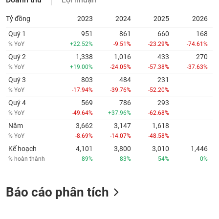
Tỷ đồng
2023
2024
2025
2026
Quý 1
951
861
660
168
% YoY
+22.52%
-9.51%
-23.29%
-74.61%
Quý 2
1,338
1,016
433
270
% YoY
+19.00%
-24.05%
-57.38%
-37.63%
Quý 3
803
484
231
% YoY
-17.94%
-39.76%
-52.20%
Quý 4
569
786
293
% YoY
-49.64%
+37.96%
-62.68%
Năm
3,662
3,147
1,618
% YoY
-8.69%
-14.07%
-48.58%
Kế hoạch
4,101
3,800
3,010
1,446
% hoàn thành
89%
83%
54%
0%
Báo cáo phân tích