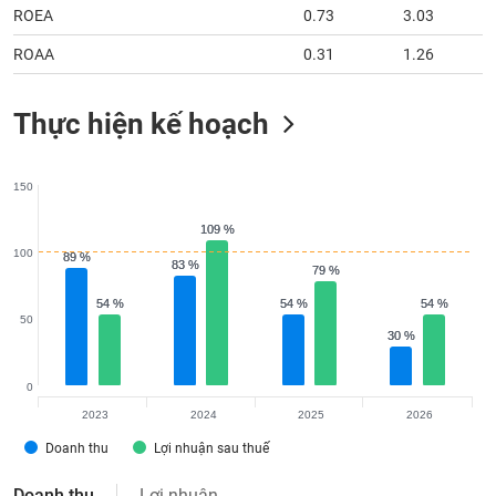
ROEA
0.73
3.03
ROAA
0.31
1.26
Thực hiện kế hoạch
150
109 %
109 %
100
89 %
89 %
83 %
83 %
79 %
79 %
54 %
54 %
54 %
54 %
54 %
54 %
50
30 %
30 %
0
2023
2024
2025
2026
Doanh thu
Lợi nhuận sau thuế
Doanh thu
Lợi nhuận