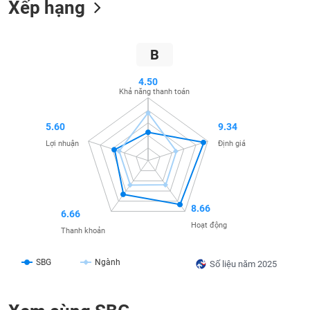
Xếp hạng
SÓC
SỨC
KHỎE
B
4.50
Khả năng thanh toán
TÀI
CHÍNH
5.60
9.34
Lợi nhuận
Định giá
CÔNG
NGHỆ
8.66
6.66
THÔNG
Hoạt động
TIN
Thanh khoản
SBG
Ngành
Số liệu năm 2025
DỊCH