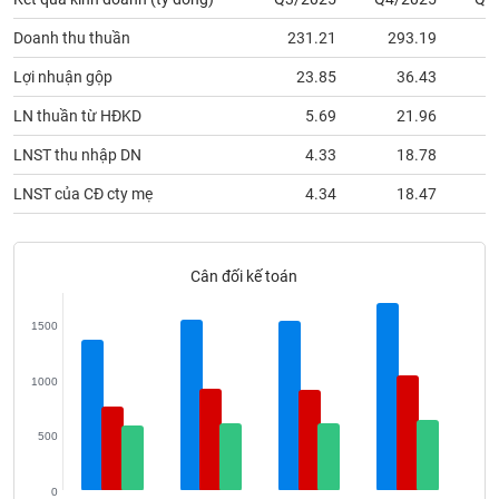
phân
tích
Doanh thu thuần
231.21
293.19
1
(-)
Lợi nhuận gộp
23.85
36.43
Thuật
LN thuần từ HĐKD
5.69
21.96
ngữ
(-)
LNST thu nhập DN
4.33
18.78
LNST của CĐ cty mẹ
4.34
18.47
Dịch
vụ
(-)
Cân đối kế toán
Đào
1500
tạo
1000
500
Sách
tài
0