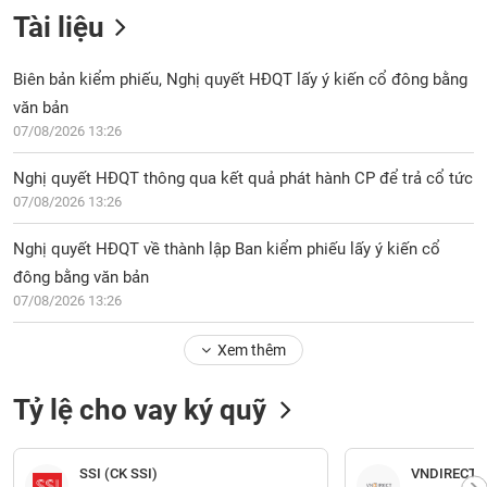
Tài liệu
Biên bản kiểm phiếu, Nghị quyết HĐQT lấy ý kiến cổ đông bằng
văn bản
07/08/2026 13:26
Nghị quyết HĐQT thông qua kết quả phát hành CP để trả cổ tức
07/08/2026 13:26
Nghị quyết HĐQT về thành lập Ban kiểm phiếu lấy ý kiến cổ
đông bằng văn bản
07/08/2026 13:26
Xem thêm
Tỷ lệ cho vay ký quỹ
SSI (CK SSI)
VNDIRECT (