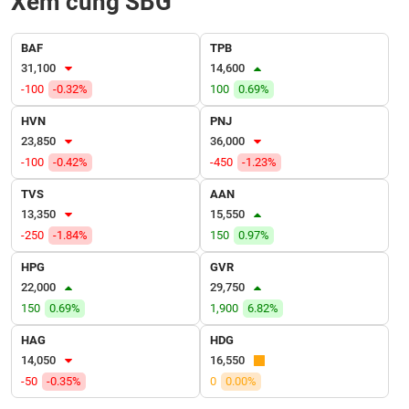
Xem cùng SBG
VỤ
TRUYỀN
THÔNG
BAF
TPB
31,100
14,600
-100
-0.32%
100
0.69%
HVN
PNJ
TIỆN
23,850
36,000
ÍCH
-100
-0.42%
-450
-1.23%
TVS
AAN
13,350
15,550
-250
-1.84%
150
0.97%
BẤT
ĐỘNG
HPG
GVR
SẢN
22,000
29,750
150
0.69%
1,900
6.82%
Mã
HAG
HDG
chứng
14,050
16,550
khoán
(-)
-50
-0.35%
0
0.00%