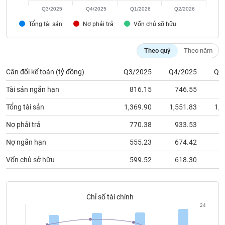
chính
Q3/2025
Q4/2025
Q1/2026
Q2/2026
Tổng tài sản
Nợ phải trả
Vốn chủ sỡ hữu
Công
Theo quý
Theo năm
cụ
đầu
Cân đối kế toán (tỷ đồng)
Q3/2025
Q4/2025
Q1
tư
Tài sản ngắn hạn
816.15
746.55
6
Tổng tài sản
1,369.90
1,551.83
1,5
Nợ phải trả
770.38
933.53
9
Truyền
thông
Nợ ngắn hạn
555.23
674.42
5
tài
chính
Vốn chủ sở hữu
599.52
618.30
6
Chỉ số tài chính
Dữ
24
liệu