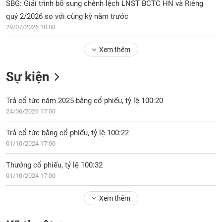
Tổng
SBG: Giải trình bổ sung chênh lệch LNST BCTC HN và Riêng
VS-
quan
SECTOR
quý 2/2026 so với cùng kỳ năm trước
Giao
29/07/2026 10:08
dịch
Xem thêm
Tài
chính
NĂNG
Sự kiện
Phân
LƯỢNG
tích
Trả cổ tức năm 2025 bằng cổ phiếu, tỷ lệ 100:20
kỹ
thuật
24/06/2026 17:00
Hồ
NGUYÊN
Trả cổ tức bằng cổ phiếu, tỷ lệ 100:22
sơ
VẬT
01/10/2024 17:00
doanh
LIỆU
nghiệp
Thưởng cổ phiếu, tỷ lệ 100:32
Tin
01/10/2024 17:00
tức
sự
Xem thêm
CÔNG
kiện
NGHIỆP
Tài