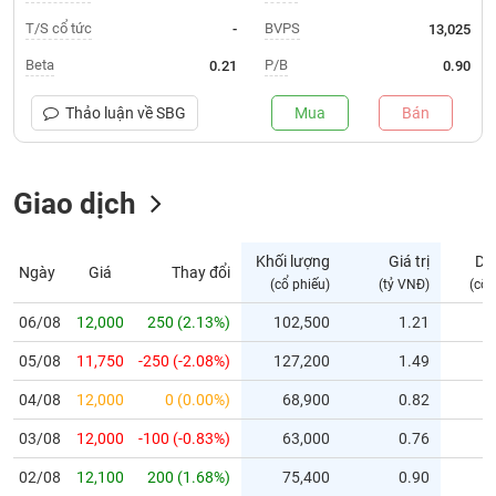
T/S cổ tức
BVPS
-
13,025
Trạng
thái
Beta
P/B
0.21
0.90
NGÀNH
cổ
phiếu
Thảo luận về
SBG
Mua
Bán
Quy
DOANH
mô
NGHIỆP
Giao dịch
thị
trường
Niêm
Khối lượng
Giá trị
Dư
Ngày
Giá
Thay đổi
CỔ
yết
(cổ phiếu)
(tỷ VNĐ)
(cổ 
PHIẾU
Niêm
06/08
12,000
250 (2.13%)
102,500
1.21
yết
mới
05/08
11,750
-250 (-2.08%)
127,200
1.49
PHÁI
Niêm
SINH
04/08
12,000
0 (0.00%)
68,900
0.82
yết
03/08
12,000
-100 (-0.83%)
63,000
0.76
bổ
sung
TRÁI
02/08
12,100
200 (1.68%)
75,400
0.90