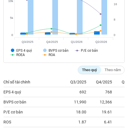
tài
10k
16
chính
5k
8
0
0
Q3/2025
Q4/2025
Q1/2026
Q2/2026
EPS 4 quý
BVPS cơ bản
P/E cơ bản
ROEA
ROA
Theo quý
Theo năm
Chỉ số tài chính
Q3/2025
Q4/2025
Q1
EPS 4 quý
692
768
BVPS cơ bản
11,990
12,366
1
P/E cơ bản
18.00
19.61
ROS
1.87
6.41