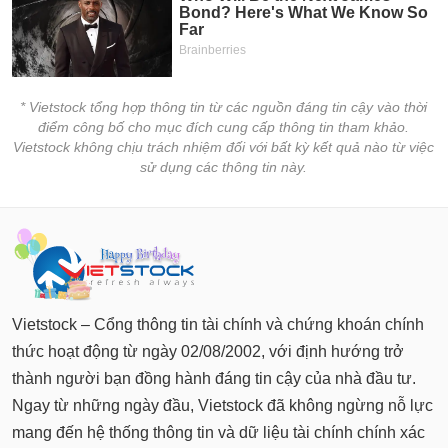
* Vietstock tổng hợp thông tin từ các nguồn đáng tin cậy vào thời
điểm công bố cho mục đích cung cấp thông tin tham khảo.
Vietstock không chịu trách nhiệm đối với bất kỳ kết quả nào từ việc
sử dụng các thông tin này.
Vietstock – Cổng thông tin tài chính và chứng khoán chính
thức hoạt động từ ngày 02/08/2002, với định hướng trở
thành người bạn đồng hành đáng tin cậy của nhà đầu tư.
Ngay từ những ngày đầu, Vietstock đã không ngừng nỗ lực
mang đến hệ thống thông tin và dữ liệu tài chính chính xác