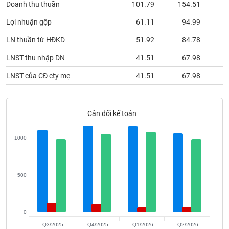
Doanh thu thuần
101.79
154.51
phân
tích
(-)
Lợi nhuận gộp
61.11
94.99
LN thuần từ HĐKD
51.92
84.78
Thuật
LNST thu nhập DN
41.51
67.98
ngữ
(-)
LNST của CĐ cty mẹ
41.51
67.98
Dịch
vụ
Cân đối kế toán
(-)
1000
Đào
tạo
500
Sách
0
tài
Q3/2025
Q4/2025
Q1/2026
Q2/2026