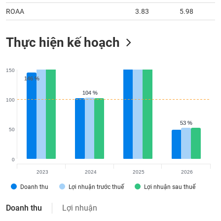
ROAA
3.83
5.98
Thực hiện kế hoạch
150
146 %
146 %
104 %
104 %
100
53 %
53 %
50
0
2023
2024
2025
2026
Doanh thu
Lợi nhuận trước thuế
Lợi nhuận sau thuế
Doanh thu
Lợi nhuận