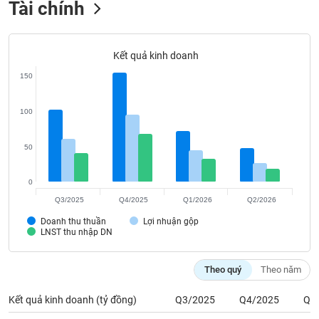
Tài chính
Tất cả
Cổ phiếu
Chỉ số
Chứng chỉ quỹ
Chứng q
Lãnh
đạo
Kết quả kinh doanh
(-)
150
Tất cả
Người nội bộ
Người liên quan
Cổ đông lớn
100
Tin
tức
50
(-)
0
Bài
Q3/2025
Q4/2025
Q1/2026
Q2/2026
viết
của
Doanh thu thuần
Lợi nhuận gộp
LNST thu nhập DN
tác
giả
(-)
Theo quý
Theo năm
Kết quả kinh doanh (tỷ đồng)
Q3/2025
Q4/2025
Q1
Báo
cáo