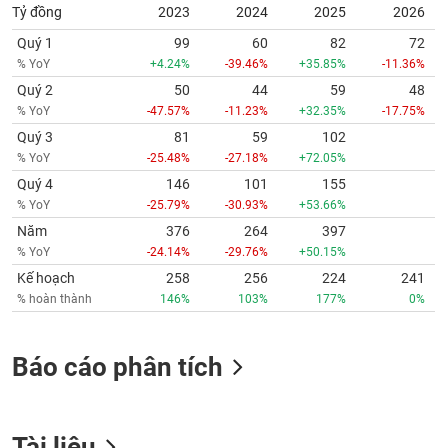
Tỷ đồng
2023
2024
2025
2026
Quý 1
99
60
82
72
% YoY
+4.24%
-39.46%
+35.85%
-11.36%
Quý 2
50
44
59
48
% YoY
-47.57%
-11.23%
+32.35%
-17.75%
Quý 3
81
59
102
% YoY
-25.48%
-27.18%
+72.05%
Quý 4
146
101
155
% YoY
-25.79%
-30.93%
+53.66%
Năm
376
264
397
% YoY
-24.14%
-29.76%
+50.15%
Kế hoạch
258
256
224
241
% hoàn thành
146%
103%
177%
0%
Báo cáo phân tích
Tài liệu