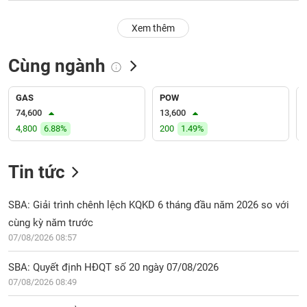
PHIẾU
Hủy
niêm
Xem thêm
yết
Theo
Cùng ngành
CÔNG
dõi
CỤ
đặc
ĐẦU
biệt
GAS
POW
TƯ
74,600
13,600
Không
4,800
6.88%
200
1.49%
được
ký
XUẤT
quỹ
DỮ
Tin tức
LIỆU
Danh
mục
SBA: Giải trình chênh lệch KQKD 6 tháng đầu năm 2026 so với
ETF
cùng kỳ năm trước
TIN
07/08/2026 08:57
Cổ
MỚI
phiếu
SBA: Quyết định HĐQT số 20 ngày 07/08/2026
chi
Ngành
tiết
07/08/2026 08:49
(-)