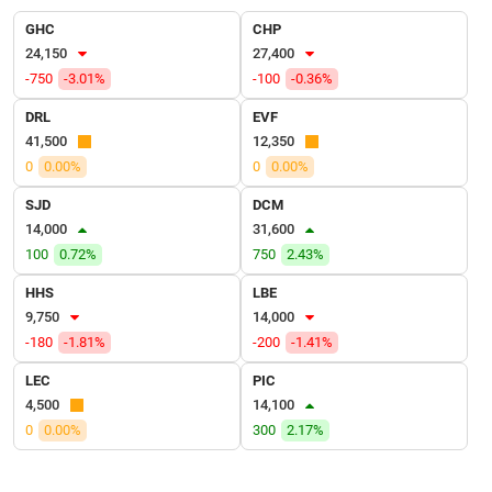
VỤ
GHC
CHP
TRUYỀN
24,150
27,400
THÔNG
-750
-3.01%
-100
-0.36%
DRL
EVF
41,500
12,350
TIỆN
0
0.00%
0
0.00%
ÍCH
SJD
DCM
14,000
31,600
100
0.72%
750
2.43%
HHS
LBE
BẤT
9,750
14,000
ĐỘNG
-180
-1.81%
-200
-1.41%
SẢN
LEC
PIC
Mã
4,500
14,100
chứng
0
0.00%
300
2.17%
khoán
(-)