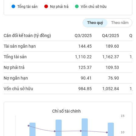
chính
Tổng tài sản
Nợ phải trả
Vốn chủ sỡ hữu
Theo quý
Theo năm
Công
Cân đối kế toán (tỷ đồng)
Q3/2025
Q4/2025
Q1
cụ
đầu
Tài sản ngắn hạn
144.45
189.60
1
tư
Tổng tài sản
1,110.22
1,162.37
1,1
Nợ phải trả
125.37
109.53
Truyền
Nợ ngắn hạn
90.41
76.90
thông
Vốn chủ sở hữu
984.85
1,052.84
1,0
tài
chính
Chỉ số tài chính
15
Dữ
liệu
10