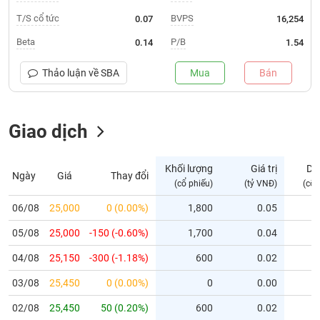
T/S cổ tức
BVPS
0.07
16,254
Trạng
thái
Beta
P/B
0.14
1.54
NGÀNH
cổ
phiếu
Thảo luận về
SBA
Mua
Bán
Quy
DOANH
mô
NGHIỆP
Giao dịch
thị
trường
Niêm
Khối lượng
Giá trị
Dư
Ngày
Giá
Thay đổi
CỔ
yết
(cổ phiếu)
(tỷ VNĐ)
(cổ 
PHIẾU
Niêm
06/08
25,000
0 (0.00%)
1,800
0.05
yết
mới
05/08
25,000
-150 (-0.60%)
1,700
0.04
PHÁI
Niêm
SINH
04/08
25,150
-300 (-1.18%)
600
0.02
yết
03/08
25,450
0 (0.00%)
0
0.00
bổ
sung
TRÁI
02/08
25,450
50 (0.20%)
600
0.02