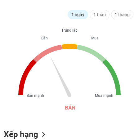
liệu
1 ngày
1 tuần
1 tháng
Tâm
lý
TIÊU
thị
Trung lập
DÙNG
trường
Bán
Mua
KHÔNG
THIẾT
YẾU
TIÊU
DÙNG
Bán mạnh
Mua mạnh
THIẾT
YẾU
BÁN
Xếp hạng
CHĂM