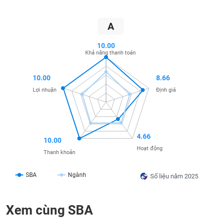
SÓC
SỨC
KHỎE
A
10.00
Khả năng thanh toán
TÀI
10.00
8.66
CHÍNH
Lợi nhuận
Định giá
CÔNG
4.66
10.00
NGHỆ
Hoạt động
Thanh khoản
THÔNG
TIN
SBA
Ngành
Số liệu năm 2025
Xem cùng SBA
DỊCH