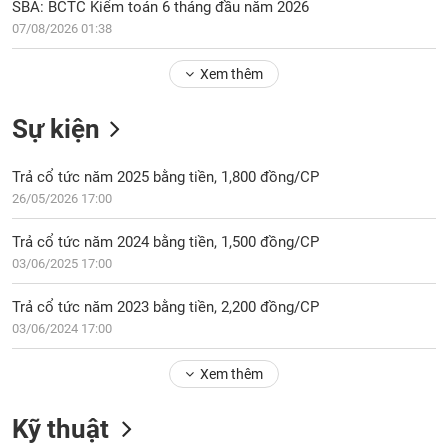
Tổng
SBA: BCTC Kiểm toán 6 tháng đầu năm 2026
VS-
quan
SECTOR
07/08/2026 01:38
Giao
Xem thêm
dịch
Tài
Sự kiện
chính
NĂNG
Phân
LƯỢNG
Trả cổ tức năm 2025 bằng tiền, 1,800 đồng/CP
tích
26/05/2026 17:00
kỹ
thuật
Trả cổ tức năm 2024 bằng tiền, 1,500 đồng/CP
Hồ
03/06/2025 17:00
NGUYÊN
sơ
VẬT
doanh
Trả cổ tức năm 2023 bằng tiền, 2,200 đồng/CP
LIỆU
nghiệp
03/06/2024 17:00
Tin
tức
Xem thêm
sự
CÔNG
kiện
Kỹ thuật
NGHIỆP
Tài