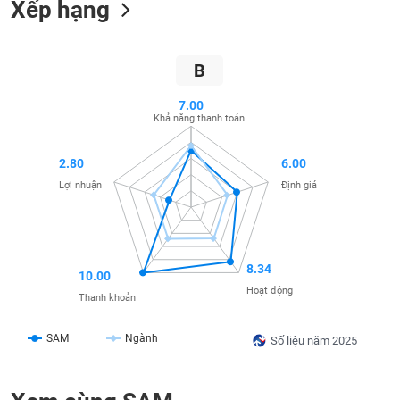
Xếp hạng
SÓC
SỨC
KHỎE
B
7.00
Khả năng thanh toán
TÀI
CHÍNH
2.80
6.00
Lợi nhuận
Định giá
CÔNG
NGHỆ
8.34
10.00
THÔNG
Hoạt động
TIN
Thanh khoản
SAM
Ngành
Số liệu năm 2025
DỊCH