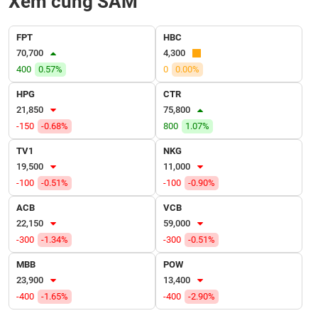
Xem cùng SAM
VỤ
TRUYỀN
THÔNG
FPT
HBC
70,700
4,300
400
0.57%
0
0.00%
HPG
CTR
TIỆN
21,850
75,800
ÍCH
-150
-0.68%
800
1.07%
TV1
NKG
19,500
11,000
-100
-0.51%
-100
-0.90%
BẤT
ĐỘNG
ACB
VCB
SẢN
22,150
59,000
-300
-1.34%
-300
-0.51%
Mã
MBB
POW
chứng
23,900
13,400
khoán
(-)
-400
-1.65%
-400
-2.90%