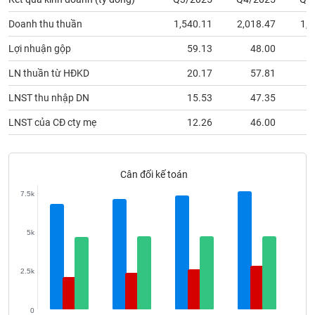
phân
tích
Doanh thu thuần
1,540.11
2,018.47
1,7
(-)
Lợi nhuận gộp
59.13
48.00
Thuật
LN thuần từ HĐKD
20.17
57.81
ngữ
(-)
LNST thu nhập DN
15.53
47.35
LNST của CĐ cty mẹ
12.26
46.00
Dịch
vụ
(-)
Cân đối kế toán
7.5k
Đào
tạo
5k
2.5k
Sách
tài
0