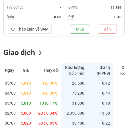
T/S cổ tức
BVPS
-
11,896
Trạng
thái
Beta
P/B
0.63
0.49
NGÀNH
cổ
phiếu
Thảo luận về
SAM
Mua
Bán
Quy
DOANH
mô
NGHIỆP
Giao dịch
thị
trường
Niêm
Khối lượng
Giá trị
Dư
Ngày
Giá
Thay đổi
CỔ
yết
(cổ phiếu)
(tỷ VNĐ)
(cổ 
PHIẾU
Niêm
05/08
5,810
0 (0.00%)
20,500
0.12
yết
mới
04/08
5,810
0 (0.00%)
75,200
0.44
PHÁI
Niêm
SINH
03/08
5,810
10 (0.17%)
31,000
0.18
yết
02/08
5,800
-20 (-0.34%)
2,358,800
13.68
bổ
sung
TRÁI
30/07
5,820
-50 (-0.85%)
38,400
0.22