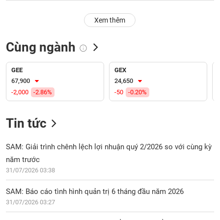
PHIẾU
Hủy
niêm
Xem thêm
yết
Theo
Cùng ngành
CÔNG
dõi
CỤ
đặc
ĐẦU
biệt
GEE
GEX
TƯ
67,900
24,650
Không
-2,000
-2.86%
-50
-0.20%
được
ký
XUẤT
quỹ
DỮ
Tin tức
LIỆU
Danh
mục
SAM: Giải trình chênh lệch lợi nhuận quý 2/2026 so với cùng kỳ
ETF
năm trước
TIN
31/07/2026 03:38
Cổ
MỚI
phiếu
SAM: Báo cáo tình hình quản trị 6 tháng đầu năm 2026
chi
Ngành
tiết
31/07/2026 03:27
(-)