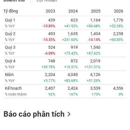
Tỷ đồng
2023
2024
2025
2026
Quý 1
439
623
1,164
1,776
% YoY
-10.89%
+41.92%
+86.68%
+52.58%
Quý 2
493
1,635
1,404
2,258
% YoY
-10.35%
+231.60%
-14.14%
+60.85%
Quý 3
524
919
1,540
% YoY
-4.08%
+75.42%
+67.62%
Quý 4
748
872
2,019
% YoY
+39.78%
+16.51%
+131.51%
Năm
2,204
4,049
6,126
% YoY
+3.77%
+83.68%
+51.29%
Kế hoạch
2,407
2,424
3,539
4,556
% hoàn thành
92%
167%
173%
0%
Báo cáo phân tích