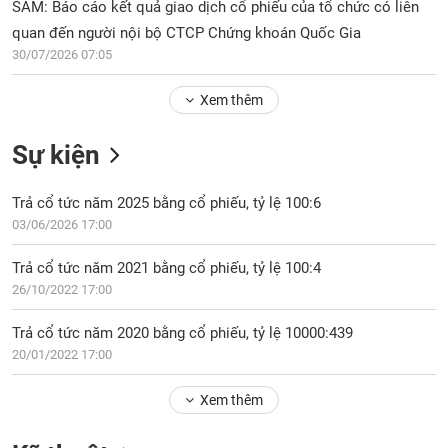
Tổng
SAM: Báo cáo kết quả giao dịch cổ phiếu của tổ chức có liên
VS-
quan
SECTOR
quan đến người nội bộ CTCP Chứng khoán Quốc Gia
Giao
30/07/2026 07:05
dịch
Xem thêm
Tài
chính
NĂNG
Sự kiện
Phân
LƯỢNG
tích
Trả cổ tức năm 2025 bằng cổ phiếu, tỷ lệ 100:6
kỹ
thuật
03/06/2026 17:00
Hồ
NGUYÊN
Trả cổ tức năm 2021 bằng cổ phiếu, tỷ lệ 100:4
sơ
VẬT
26/10/2022 17:00
doanh
LIỆU
nghiệp
Trả cổ tức năm 2020 bằng cổ phiếu, tỷ lệ 10000:439
Tin
20/01/2022 17:00
tức
sự
Xem thêm
CÔNG
kiện
NGHIỆP
Tài