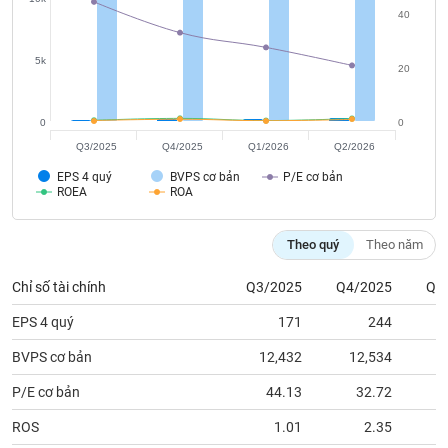
tài
40
chính
5k
20
0
0
Q3/2025
Q4/2025
Q1/2026
Q2/2026
EPS 4 quý
BVPS cơ bản
P/E cơ bản
ROEA
ROA
Theo quý
Theo năm
Chỉ số tài chính
Q3/2025
Q4/2025
Q1
EPS 4 quý
171
244
BVPS cơ bản
12,432
12,534
1
P/E cơ bản
44.13
32.72
ROS
1.01
2.35