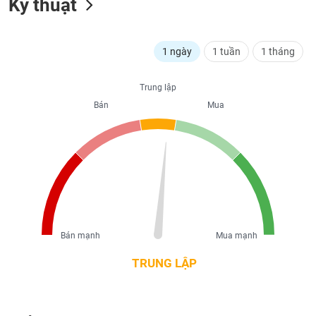
Kỹ thuật
liệu
Tâm
1 ngày
1 tuần
1 tháng
lý
TIÊU
thị
DÙNG
trường
KHÔNG
Trung lập
THIẾT
Bán
Mua
YẾU
TIÊU
DÙNG
THIẾT
YẾU
Bán mạnh
Mua mạnh
TRUNG LẬP
CHĂM