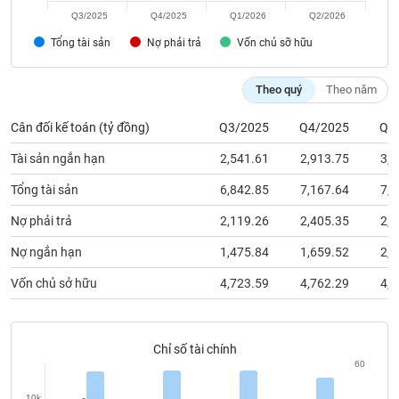
chính
Q3/2025
Q4/2025
Q1/2026
Q2/2026
Tổng tài sản
Nợ phải trả
Vốn chủ sỡ hữu
Công
Theo quý
Theo năm
cụ
đầu
Cân đối kế toán (tỷ đồng)
Q3/2025
Q4/2025
Q1
tư
Tài sản ngắn hạn
2,541.61
2,913.75
3,5
Tổng tài sản
6,842.85
7,167.64
7,4
Nợ phải trả
2,119.26
2,405.35
2,6
Truyền
thông
Nợ ngắn hạn
1,475.84
1,659.52
2,0
tài
chính
Vốn chủ sở hữu
4,723.59
4,762.29
4,7
Chỉ số tài chính
Dữ
60
liệu
10k