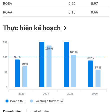
ROEA
0.26
0.97
ROAA
0.18
0.66
Thực hiện kế hoạch
150
138 %
138 %
108 %
108 %
92 %
92 %
100
89 %
89 %
70 %
70 %
57 %
57 %
50
0
2023
2024
2025
2026
Doanh thu
Lợi nhuận trước thuế
Doanh thu
Lợi nhuận