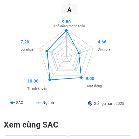
SÓC
SỨC
A
KHỎE
9.50
Khả năng thanh toán
7.20
4.66
TÀI
Lợi nhuận
Định giá
CHÍNH
9.00
10.00
CÔNG
Hoạt động
Thanh khoản
NGHỆ
THÔNG
SAC
Ngành
TIN
Số liệu năm 2025
Xem cùng SAC
DỊCH