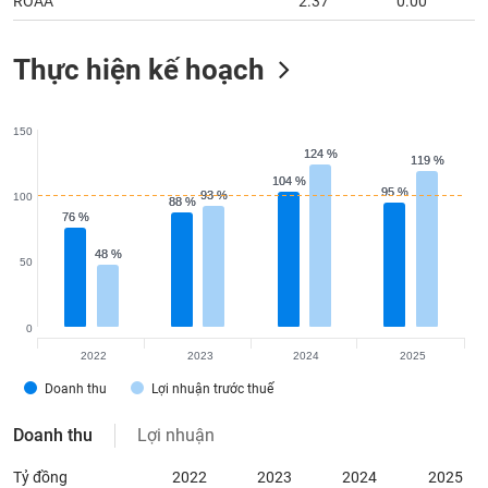
ROAA
2.37
0.00
Thực hiện kế hoạch
150
124 %
124 %
119 %
119 %
104 %
104 %
95 %
95 %
93 %
93 %
100
88 %
88 %
76 %
76 %
48 %
48 %
50
0
2022
2023
2024
2025
Doanh thu
Lợi nhuận trước thuế
Doanh thu
Lợi nhuận
Tỷ đồng
2022
2023
2024
2025