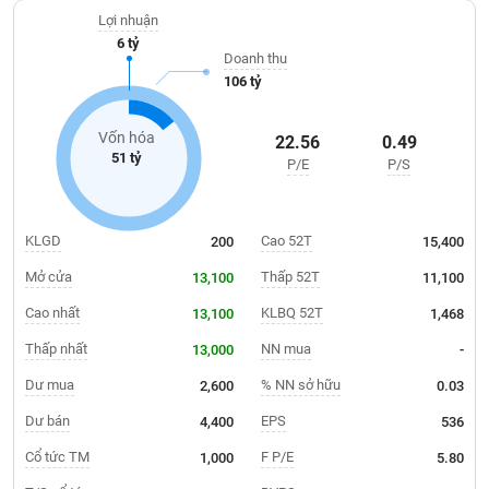
Giá
bãi; Cho thuê phương tiện thiết bị cơ giới; Dịch vụ cung ứng tàu
tích
Lợi nhuận
biển, vận tải biển...
Đặt
6 tỷ
Biểu
lệnh
Doanh thu
đồ
ĐÔNG
106 tỷ
Nước
tài
DƯƠNG
ngoài
chính
Vốn hóa
22.56
0.49
Tự
51 tỷ
P/E
P/S
TÀI
doanh
CHÍNH
Ảnh
CÁ
hưởng
NHÂN
KLGD
Cao 52T
200
15,400
chỉ
số
Mở cửa
Thấp 52T
13,100
11,100
Biến
Cao nhất
KLBQ 52T
13,100
1,468
PHÂN
động
TÍCH
Thấp nhất
NN mua
13,000
-
cổ
VIETSTOCKFINANCE
phiếu
Dư mua
% NN sở hữu
2,600
0.03
Giao
Dư bán
EPS
4,400
536
dịch
Cổ tức TM
F P/E
1,000
5.80
VĨ
nội
MÔ
bộ