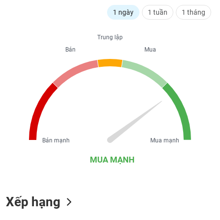
liệu
1 ngày
1 tuần
1 tháng
Tâm
lý
Trung lập
TIÊU
thị
Bán
Mua
DÙNG
trường
KHÔNG
THIẾT
YẾU
TIÊU
Bán mạnh
Mua mạnh
DÙNG
THIẾT
MUA MẠNH
YẾU
Xếp hạng
CHĂM