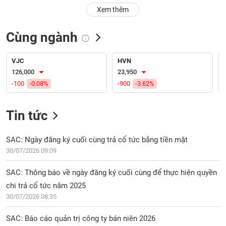
PHIẾU
Hủy
Xem thêm
niêm
yết
Cùng ngành
Theo
CÔNG
dõi
CỤ
đặc
VJC
HVN
ĐẦU
biệt
126,000
23,950
TƯ
-100
-0.08%
-900
-3.62%
Không
được
ký
Tin tức
XUẤT
quỹ
DỮ
LIỆU
Danh
SAC: Ngày đăng ký cuối cùng trả cổ tức bằng tiền mặt
mục
30/07/2026 09:09
ETF
TIN
SAC: Thông báo về ngày đăng ký cuối cùng để thực hiện quyền
Cổ
MỚI
chi trả cổ tức năm 2025
phiếu
30/07/2026 08:35
chi
Ngành
tiết
(-)
SAC: Báo cáo quản trị công ty bán niên 2026