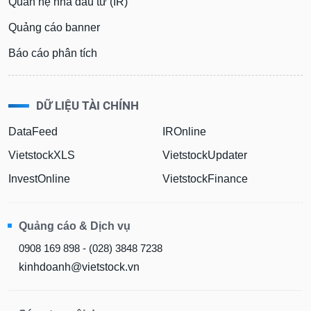
Quan hệ nhà đầu tư (IR)
Quảng cáo banner
Báo cáo phân tích
DỮ LIỆU TÀI CHÍNH
DataFeed
IROnline
VietstockXLS
VietstockUpdater
InvestOnline
VietstockFinance
Quảng cáo & Dịch vụ
0908 169 898 - (028) 3848 7238
kinhdoanh@vietstock.vn