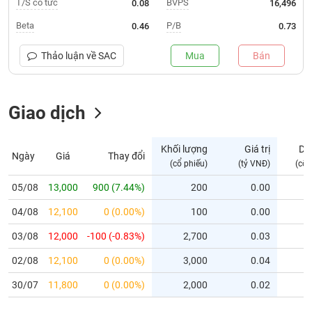
T/S cổ tức
BVPS
0.08
16,496
Trạng
Beta
P/B
0.46
0.73
thái
NGÀNH
cổ
Thảo luận về
SAC
Mua
Bán
phiếu
Quy
Giao dịch
DOANH
mô
NGHIỆP
thị
trường
Khối lượng
Giá trị
Dư
Ngày
Giá
Thay đổi
Niêm
(cổ phiếu)
(tỷ VNĐ)
(cổ 
CỔ
yết
PHIẾU
05/08
13,000
900 (7.44%)
200
0.00
Niêm
04/08
yết
12,100
0 (0.00%)
100
0.00
mới
PHÁI
03/08
12,000
-100 (-0.83%)
2,700
0.03
Niêm
SINH
02/08
12,100
0 (0.00%)
3,000
0.04
yết
bổ
30/07
11,800
0 (0.00%)
2,000
0.02
sung
TRÁI