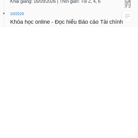
Khai giảng: 16/09/2026 | Thời gian: Tối 2, 4, 6
10/2026
Khóa học online - Đọc hiểu Báo cáo Tài chính
Khai giảng: 05/10/2026 | Thời gian: Tối 2, 4, 6
11/2026
Khóa học online - Phân tích và Định giá Cổ phiếu
Khai giảng: 02/11/2026 | Thời gian: Tối 2, 4, 6
12/2026
Khóa học online - Phân tích Ngành và Dòng tiền
Thị trường
Khai giảng: 07/12/2026 | Thời gian: Tối 2, 4, 6