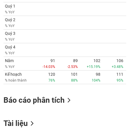
Quý 1
% YoY
Quý 2
% YoY
Quý 3
% YoY
Quý 4
% YoY
Năm
91
89
102
106
% YoY
-14.03%
-2.53%
+15.19%
+3.48%
Kế hoạch
120
101
98
111
% hoàn thành
76%
88%
104%
95%
Báo cáo phân tích
Tài liệu