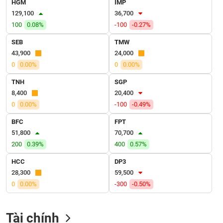
HGM
IMP
VỤ
129,100
36,700
TRUYỀN
THÔNG
100
0.08%
-100
-0.27%
SEB
TMW
43,900
24,000
0
0.00%
0
0.00%
TIỆN
TNH
SGP
ÍCH
8,400
20,400
0
0.00%
-100
-0.49%
BFC
FPT
51,800
70,700
BẤT
200
0.39%
400
0.57%
ĐỘNG
SẢN
HCC
DP3
28,300
59,500
Mã
0
0.00%
-300
-0.50%
chứng
khoán
(-)
Tài chính