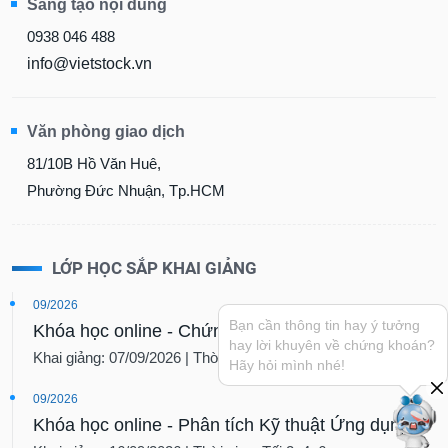
Sáng tạo nội dung
0938 046 488
info@vietstock.vn
Văn phòng giao dịch
81/10B Hồ Văn Huê,
Phường Đức Nhuận, Tp.HCM
LỚP HỌC SẮP KHAI GIẢNG
09/2026
Bạn cần thông tin hay ý tưởng
Khóa học online - Chứng khoán Cơ bản
hay lời khuyên về chứng khoán?
Khai giảng: 07/09/2026 | Thời gian: Tối 2, 4, 6
Hãy hỏi mình nhé!
09/2026
Khóa học online - Phân tích Kỹ thuật Ứng dụng