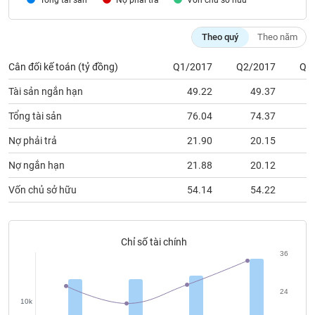
Nợ phải trả
Vốn chủ sỡ hữu
chính
Theo quý
Theo năm
Cân đối kế toán (tỷ đồng)
Q1/2017
Q2/2017
Q3
Công
cụ
Tài sản ngắn hạn
49.22
49.37
đầu
tư
Tổng tài sản
76.04
74.37
Nợ phải trả
21.90
20.15
Nợ ngắn hạn
21.88
20.12
Truyền
Vốn chủ sở hữu
54.14
54.22
thông
tài
chính
Chỉ số tài chính
36
Dữ
24
liệu
10k