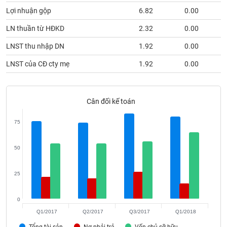
phân
Lợi nhuận gộp
6.82
0.00
tích
(-)
LN thuần từ HĐKD
2.32
0.00
LNST thu nhập DN
1.92
0.00
Thuật
ngữ
LNST của CĐ cty mẹ
1.92
0.00
(-)
Dịch
Cân đối kế toán
vụ
(-)
75
50
Đào
tạo
25
0
Sách
Q1/2017
Q2/2017
Q3/2017
Q1/2018
tài
Tổng tài sản