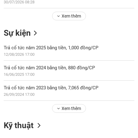
Tổng
30/07/2026 08:28
VS-
quan
SECTOR
Xem thêm
Giao
dịch
Sự kiện
Tài
chính
NĂNG
Trả cổ tức năm 2025 bằng tiền, 1,000 đồng/CP
Phân
LƯỢNG
12/08/2026 17:00
tích
kỹ
Trả cổ tức năm 2024 bằng tiền, 880 đồng/CP
thuật
16/06/2025 17:00
Hồ
NGUYÊN
sơ
Trả cổ tức năm 2023 bằng tiền, 7,065 đồng/CP
VẬT
doanh
26/09/2024 17:00
LIỆU
nghiệp
Tin
Xem thêm
tức
sự
Kỹ thuật
CÔNG
kiện
NGHIỆP
Tài