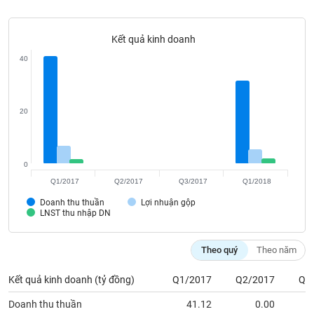
Tất cả
Cổ phiếu
Chỉ số
Chứng chỉ quỹ
Chứng q
Kết quả kinh doanh
Lãnh
đạo
40
(-)
Tất cả
Người nội bộ
Người liên quan
Cổ đông lớn
20
Tin
tức
(-)
0
Q1/2017
Q2/2017
Q3/2017
Q1/2018
Bài
Doanh thu thuần
Lợi nhuận gộp
viết
LNST thu nhập DN
của
tác
giả
Theo quý
Theo năm
(-)
Kết quả kinh doanh (tỷ đồng)
Q1/2017
Q2/2017
Q3
Báo
Doanh thu thuần
41.12
0.00
cáo