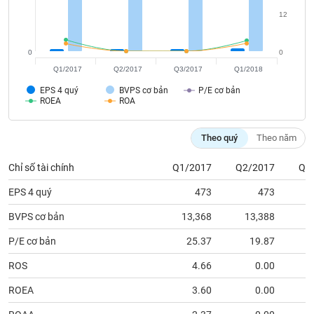
tài
chính
12
0
0
Q1/2017
Q2/2017
Q3/2017
Q1/2018
EPS 4 quý
BVPS cơ bản
P/E cơ bản
ROEA
ROA
Theo quý
Theo năm
Chỉ số tài chính
Q1/2017
Q2/2017
Q3
EPS 4 quý
473
473
BVPS cơ bản
13,368
13,388
1
P/E cơ bản
25.37
19.87
ROS
4.66
0.00
ROEA
3.60
0.00