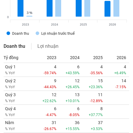
tài
chính
3 %
3 %
0
2023
2024
2025
2026
Doanh thu
Lợi nhuận trước thuế
Doanh thu
Lợi nhuận
Tỷ đồng
2023
2024
2025
2026
Quý 1
4
6
4
4
% YoY
-59.74%
+43.59%
-35.56%
+6.49%
Quý 2
9
12
15
14
% YoY
-44.43%
+26.45%
+23.36%
-7.15%
Quý 3
12
13
11
% YoY
+22.62%
+10.01%
-12.89%
Quý 4
6
6
8
% YoY
-4.47%
-8.05%
+37.77%
Năm
31
36
37
% YoY
-26.67%
+15.55%
+3.53%