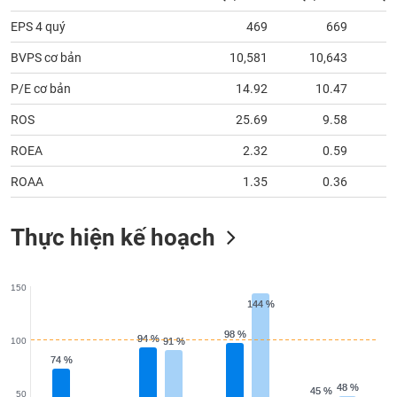
chính
EPS 4 quý
469
669
BVPS cơ bản
10,581
10,643
1
Công
P/E cơ bản
14.92
10.47
cụ
ROS
25.69
9.58
đầu
tư
ROEA
2.32
0.59
ROAA
1.35
0.36
Truyền
Thực hiện kế hoạch
thông
tài
chính
150
144 %
144 %
98 %
98 %
94 %
94 %
100
91 %
91 %
74 %
74 %
Dữ
liệu
48 %
48 %
45 %
45 %
50