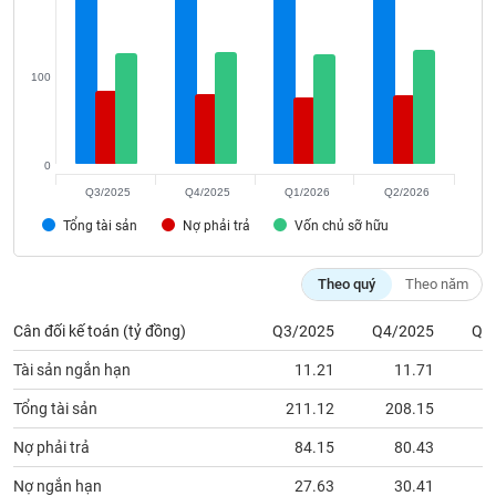
Tất cả
Cổ phiếu
Chỉ số
Chứng chỉ quỹ
Chứng q
Lãnh
100
đạo
(-)
Tất cả
Người nội bộ
Người liên quan
Cổ đông lớn
0
Q3/2025
Q4/2025
Q1/2026
Q2/2026
Tin
tức
Tổng tài sản
Nợ phải trả
Vốn chủ sỡ hữu
(-)
Theo quý
Theo năm
Bài
viết
Cân đối kế toán (tỷ đồng)
Q3/2025
Q4/2025
Q1
của
tác
Tài sản ngắn hạn
11.21
11.71
giả
(-)
Tổng tài sản
211.12
208.15
2
Nợ phải trả
84.15
80.43
Báo
Nợ ngắn hạn
27.63
30.41
cáo