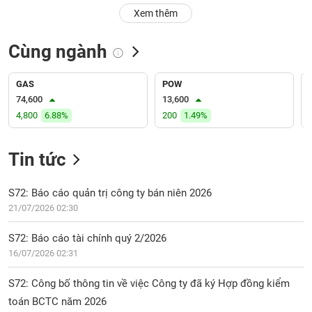
PHIẾU
Hủy
Xem thêm
niêm
yết
Cùng ngành
Theo
CÔNG
dõi
CỤ
đặc
GAS
POW
ĐẦU
biệt
74,600
13,600
TƯ
4,800
6.88%
200
1.49%
Không
được
ký
Tin tức
XUẤT
quỹ
DỮ
LIỆU
Danh
S72: Báo cáo quản trị công ty bán niên 2026
mục
21/07/2026 02:30
ETF
TIN
S72: Báo cáo tài chính quý 2/2026
Cổ
MỚI
16/07/2026 02:31
phiếu
chi
Ngành
S72: Công bố thông tin về việc Công ty đã ký Hợp đồng kiểm
tiết
(-)
toán BCTC năm 2026