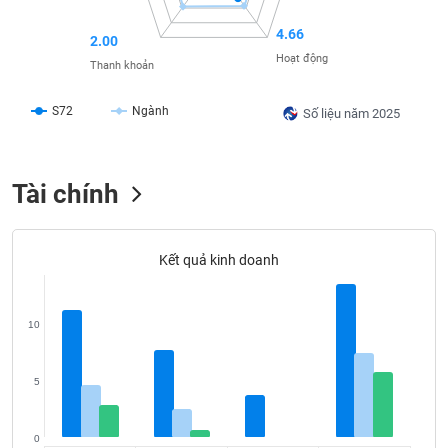
SÓC
SỨC
4.66
2.00
KHỎE
Hoạt động
Thanh khoản
S72
Ngành
Số liệu năm 2025
TÀI
CHÍNH
Tài chính
Kết quả kinh doanh
CÔNG
NGHỆ
THÔNG
10
TIN
5
DỊCH
0