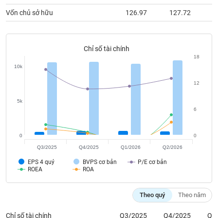
phân
tích
Vốn chủ sở hữu
126.97
127.72
1
(-)
Chỉ số tài chính
Thuật
18
ngữ
(-)
10k
12
Dịch
5k
vụ
6
(-)
0
0
Đào
Q3/2025
Q4/2025
Q1/2026
Q2/2026
tạo
EPS 4 quý
BVPS cơ bản
P/E cơ bản
ROEA
ROA
Theo quý
Theo năm
Sách
tài
Chỉ số tài chính
Q3/2025
Q4/2025
Q1