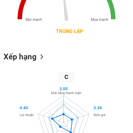
liệu
Tâm
Bán mạnh
Mua mạnh
lý
TIÊU
thị
TRUNG LẬP
DÙNG
trường
KHÔNG
THIẾT
YẾU
Xếp hạng
C
TIÊU
DÙNG
3.00
THIẾT
Khả năng thanh toán
YẾU
4.40
3.34
Lợi nhuận
Định giá
CHĂM