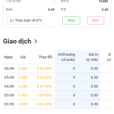
T/S cổ tức
BVPS
-
10,882
Trạng
Beta
P/B
0.45
0.60
thái
NGÀNH
cổ
Thảo luận về
S72
Mua
Bán
phiếu
Quy
Giao dịch
DOANH
mô
NGHIỆP
thị
trường
Khối lượng
Giá trị
Dư
Ngày
Giá
Thay đổi
Niêm
(cổ phiếu)
(tỷ VNĐ)
(cổ 
CỔ
yết
PHIẾU
06/08
6,500
0 (0.00%)
0
0.00
Niêm
05/08
yết
6,500
0 (0.00%)
0
0.00
mới
PHÁI
04/08
6,500
0 (0.00%)
0
0.00
Niêm
SINH
03/08
6,500
0 (0.00%)
0
0.00
yết
bổ
02/08
6,500
0 (0.00%)
0
0.00
sung
TRÁI