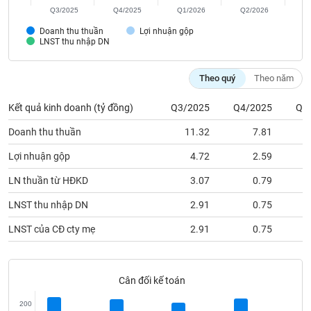
VỤ
Q3/2025
Q4/2025
Q1/2026
Q2/2026
TRUYỀN
Doanh thu thuần
Lợi nhuận gộp
THÔNG
LNST thu nhập DN
Theo quý
Theo năm
TIỆN
Kết quả kinh doanh (tỷ đồng)
Q3/2025
Q4/2025
Q1
ÍCH
Doanh thu thuần
11.32
7.81
Lợi nhuận gộp
4.72
2.59
LN thuần từ HĐKD
3.07
0.79
BẤT
ĐỘNG
LNST thu nhập DN
2.91
0.75
SẢN
LNST của CĐ cty mẹ
2.91
0.75
Mã
chứng
khoán
Cân đối kế toán
(-)
200