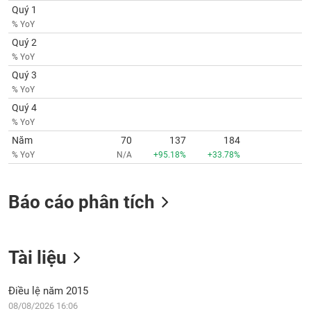
VỤ
Quý 1
TRUYỀN
% YoY
THÔNG
Quý 2
% YoY
Quý 3
% YoY
TIỆN
Quý 4
ÍCH
% YoY
Năm
70
137
184
% YoY
N/A
+95.18%
+33.78%
BẤT
Báo cáo phân tích
ĐỘNG
SẢN
Mã
Tài liệu
chứng
khoán
(-)
Điều lệ năm 2015
08/08/2026 16:06