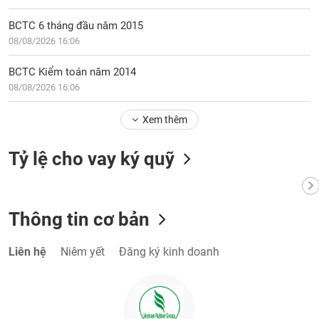
Tất cả
Cổ phiếu
Chỉ số
Chứng chỉ quỹ
Chứng q
BCTC 6 tháng đầu năm 2015
Lãnh
08/08/2026 16:06
đạo
(-)
BCTC Kiểm toán năm 2014
08/08/2026 16:06
Tất cả
Người nội bộ
Người liên quan
Cổ đông lớn
Xem thêm
Tin
tức
(-)
Tỷ lệ cho vay ký quỹ
Bài
viết
Thông tin cơ bản
của
tác
giả
Liên hệ
Niêm yết
Đăng ký kinh doanh
(-)
Báo
cáo