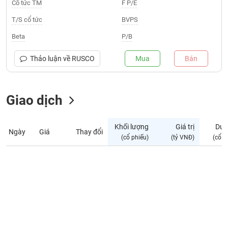
Giá
Cổ tức TM
F P/E
tích
Đặt
T/S cổ tức
BVPS
Biểu
lệnh
đồ
ĐÔNG
Beta
P/B
Nước
tài
DƯƠNG
ngoài
chính
Thảo luận về
RUSCO
Mua
Bán
Tự
TÀI
doanh
CHÍNH
Giao dịch
Ảnh
CÁ
hưởng
NHÂN
chỉ
Khối lượng
Giá trị
Dư 
số
Ngày
Giá
Thay đổi
(cổ phiếu)
(tỷ VNĐ)
(cổ p
Biến
PHÂN
động
TÍCH
cổ
VIETSTOCKFINANCE
phiếu
Giao
dịch
VĨ
nội
MÔ
bộ