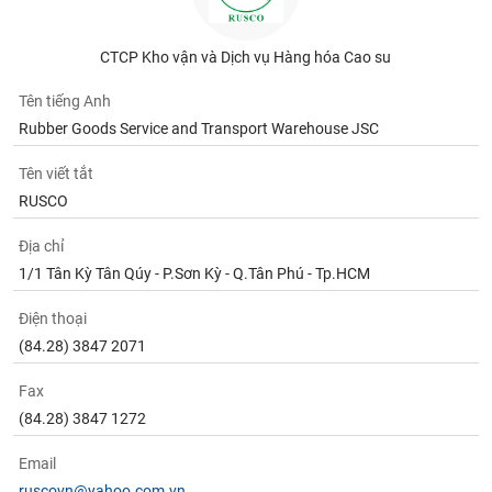
phân
tích
(-)
CTCP Kho vận và Dịch vụ Hàng hóa Cao su
Tên tiếng Anh
Thuật
Rubber Goods Service and Transport Warehouse JSC
ngữ
(-)
Tên viết tắt
RUSCO
Dịch
vụ
Địa chỉ
(-)
1/1 Tân Kỳ Tân Qúy - P.Sơn Kỳ - Q.Tân Phú - Tp.HCM
Điện thoại
Đào
tạo
(84.28) 3847 2071
Fax
(84.28) 3847 1272
Sách
Email
tài
ruscovn@yahoo.com.vn