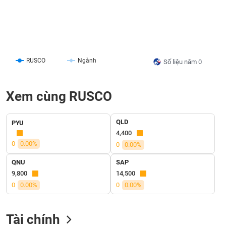
liệu
Tâm
lý
TIÊU
thị
DÙNG
trường
RUSCO
Ngành
Số liệu năm 0
KHÔNG
THIẾT
YẾU
Xem cùng RUSCO
QLD
PYU
4,400
TIÊU
0
0.00%
0
0.00%
DÙNG
THIẾT
QNU
SAP
YẾU
9,800
14,500
0
0.00%
0
0.00%
Tài chính
CHĂM