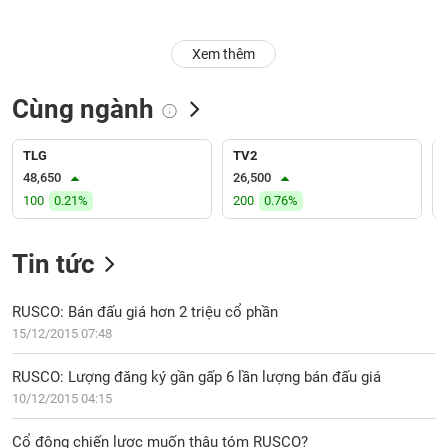
Trạng
Xem thêm
thái
NGÀNH
cổ
phiếu
Cùng ngành
Quy
DOANH
mô
TLG
TV2
NGHIỆP
thị
48,650
26,500
trường
100
0.21%
200
0.76%
Niêm
CỔ
yết
Tin tức
PHIẾU
Niêm
yết
RUSCO: Bán đấu giá hơn 2 triệu cổ phần
mới
15/12/2015 07:48
PHÁI
Niêm
SINH
RUSCO: Lượng đăng ký gần gấp 6 lần lượng bán đấu giá
yết
10/12/2015 04:15
bổ
sung
TRÁI
Cổ đông chiến lược muốn thâu tóm RUSCO?