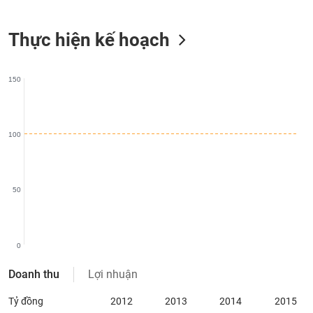
SÓC
SỨC
KHỎE
Thực hiện kế hoạch
150
TÀI
CHÍNH
100
CÔNG
50
NGHỆ
THÔNG
TIN
0
Doanh thu
Lợi nhuận
Tỷ đồng
2012
2013
2014
2015
DỊCH