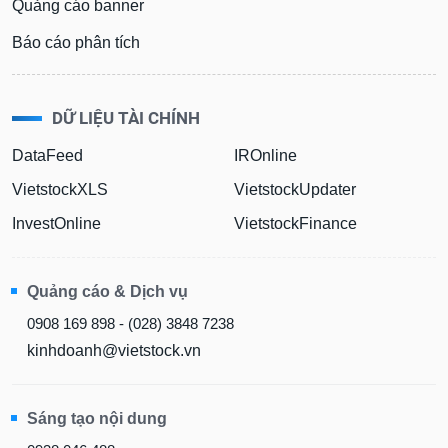
Quảng cáo banner
Báo cáo phân tích
DỮ LIỆU TÀI CHÍNH
DataFeed
IROnline
VietstockXLS
VietstockUpdater
InvestOnline
VietstockFinance
Quảng cáo & Dịch vụ
0908 169 898 - (028) 3848 7238
kinhdoanh@vietstock.vn
Sáng tạo nội dung