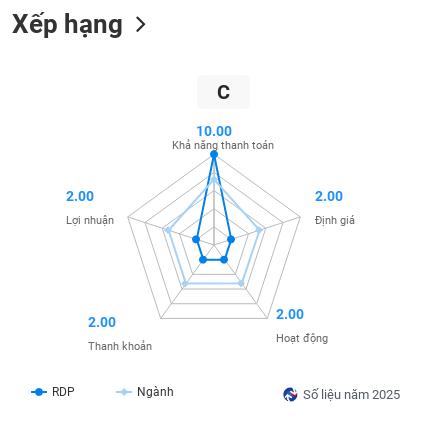
Xếp hạng
liệu
Tâm
lý
TIÊU
C
thị
DÙNG
trường
KHÔNG
10.00
THIẾT
Khả năng thanh toán
YẾU
2.00
2.00
Lợi nhuận
Định giá
TIÊU
DÙNG
THIẾT
2.00
2.00
YẾU
Hoạt động
Thanh khoản
RDP
Ngành
Số liệu năm 2025
CHĂM