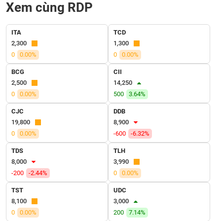
SÓC
Xem cùng RDP
SỨC
KHỎE
ITA
TCD
2,300
1,300
0
0.00%
0
0.00%
BCG
CII
TÀI
2,500
14,250
CHÍNH
0
0.00%
500
3.64%
CJC
DDB
19,800
8,900
CÔNG
0
0.00%
-600
-6.32%
NGHỆ
TDS
TLH
THÔNG
8,000
3,990
TIN
-200
-2.44%
0
0.00%
TST
UDC
8,100
3,000
0
0.00%
200
7.14%
DỊCH