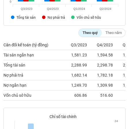
0
phân
tích
Q3/2023
Q4/2023
Q1/2024
Q2/2024
(-)
Tổng tài sản
Nợ phải trả
Vốn chủ sỡ hữu
Thuật
Theo quý
Theo năm
ngữ
(-)
Cân đối kế toán (tỷ đồng)
Q3/2023
Q4/2023
Q1
Tài sản ngắn hạn
1,581.23
1,594.58
1,4
Dịch
vụ
Tổng tài sản
2,288.99
2,298.78
2,0
(-)
Nợ phải trả
1,682.14
1,782.18
1,7
Đào
Nợ ngắn hạn
1,249.70
1,309.98
1,5
tạo
Vốn chủ sở hữu
606.86
516.60
3
Chỉ số tài chính
Sách
24
tài