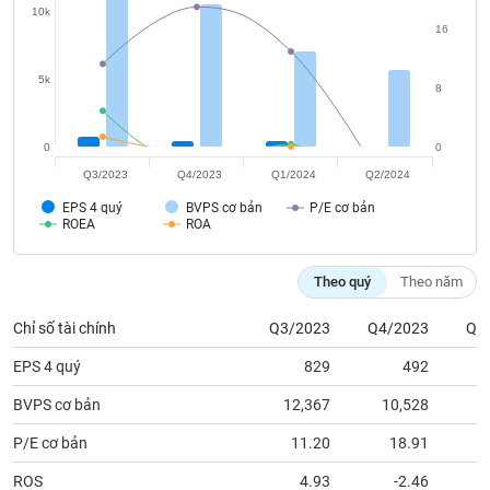
chính
10k
16
5k
8
Công
cụ
0
0
đầu
tư
Q3/2023
Q4/2023
Q1/2024
Q2/2024
EPS 4 quý
BVPS cơ bản
P/E cơ bản
ROEA
ROA
Truyền
Theo quý
Theo năm
thông
tài
Chỉ số tài chính
Q3/2023
Q4/2023
Q1
chính
EPS 4 quý
829
492
BVPS cơ bản
12,367
10,528
P/E cơ bản
11.20
18.91
Dữ
liệu
ROS
4.93
-2.46