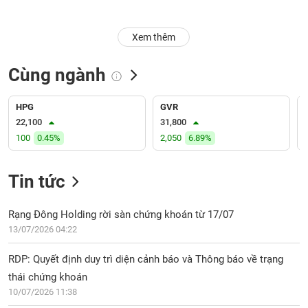
Trạng
Xem thêm
thái
NGÀNH
cổ
phiếu
Cùng ngành
Quy
DOANH
mô
HPG
GVR
NGHIỆP
thị
22,100
31,800
trường
100
0.45%
2,050
6.89%
Niêm
CỔ
yết
Tin tức
PHIẾU
Niêm
yết
Rạng Đông Holding rời sàn chứng khoán từ 17/07
mới
13/07/2026 04:22
PHÁI
Niêm
SINH
RDP: Quyết định duy trì diện cảnh báo và Thông báo về trạng
yết
bổ
thái chứng khoán
sung
10/07/2026 11:38
TRÁI