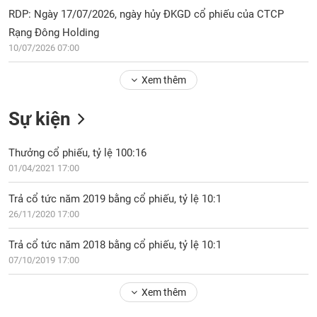
PHIẾU
Hủy
RDP: Ngày 17/07/2026, ngày hủy ĐKGD cổ phiếu của CTCP
niêm
Rạng Đông Holding
yết
10/07/2026 07:00
Theo
CÔNG
dõi
CỤ
Xem thêm
đặc
ĐẦU
biệt
TƯ
Sự kiện
Không
được
Thưởng cổ phiếu, tỷ lệ 100:16
ký
XUẤT
quỹ
01/04/2021 17:00
DỮ
LIỆU
Danh
Trả cổ tức năm 2019 bằng cổ phiếu, tỷ lệ 10:1
mục
26/11/2020 17:00
ETF
TIN
Trả cổ tức năm 2018 bằng cổ phiếu, tỷ lệ 10:1
Cổ
MỚI
07/10/2019 17:00
phiếu
chi
Ngành
tiết
Xem thêm
(-)