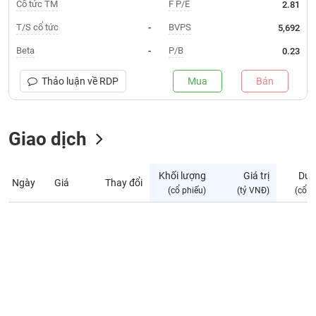
Giá
Cổ tức TM
F P/E
2.81
tích
Đặt
T/S cổ tức
BVPS
-
5,692
Biểu
lệnh
đồ
ĐÔNG
Beta
P/B
-
0.23
Nước
tài
DƯƠNG
ngoài
chính
Thảo luận về
RDP
Mua
Bán
Tự
TÀI
doanh
CHÍNH
Giao dịch
Ảnh
CÁ
hưởng
NHÂN
chỉ
Khối lượng
Giá trị
Dư 
số
Ngày
Giá
Thay đổi
(cổ phiếu)
(tỷ VNĐ)
(cổ p
Biến
PHÂN
động
TÍCH
cổ
VIETSTOCKFINANCE
phiếu
Giao
dịch
VĨ
nội
MÔ
bộ