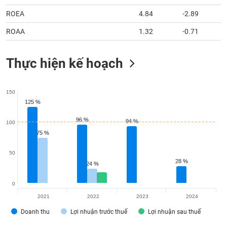
tài
chính
ROEA
4.84
-2.89
ROAA
1.32
-0.71
Thực hiện kế hoạch
150
125 %
125 %
96 %
96 %
94 %
94 %
100
75 %
75 %
50
28 %
28 %
24 %
24 %
0
2021
2022
2023
2024
Doanh thu
Lợi nhuận trước thuế
Lợi nhuận sau thuế