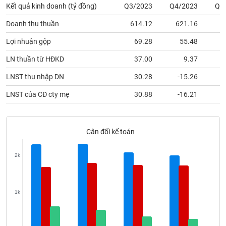
Tất cả
Cổ phiếu
Chỉ số
Chứng chỉ quỹ
Chứng q
Kết quả kinh doanh (tỷ đồng)
Q3/2023
Q4/2023
Q1
Doanh thu thuần
614.12
621.16
5
Lãnh
đạo
Lợi nhuận gộp
69.28
55.48
(-)
LN thuần từ HĐKD
37.00
9.37
Tất cả
Người nội bộ
Người liên quan
Cổ đông lớn
LNST thu nhập DN
30.28
-15.26
Tin
LNST của CĐ cty mẹ
30.88
-16.21
tức
(-)
Cân đối kế toán
Bài
viết
2k
của
tác
giả
(-)
1k
Báo
cáo