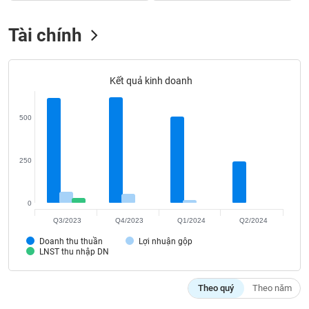
VỤ
TRUYỀN
Tài chính
THÔNG
Kết quả kinh doanh
TIỆN
ÍCH
500
250
BẤT
ĐỘNG
0
SẢN
Q3/2023
Q4/2023
Q1/2024
Q2/2024
Doanh thu thuần
Lợi nhuận gộp
Mã
LNST thu nhập DN
chứng
khoán
(-)
Theo quý
Theo năm