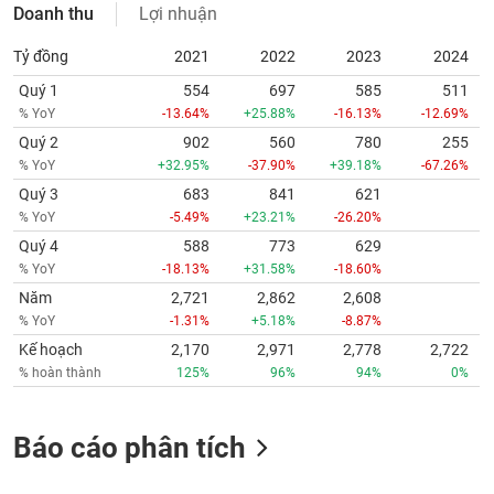
Doanh thu
Lợi nhuận
Tỷ đồng
2021
2022
2023
2024
Quý 1
554
697
585
511
% YoY
-13.64%
+25.88%
-16.13%
-12.69%
Quý 2
902
560
780
255
% YoY
+32.95%
-37.90%
+39.18%
-67.26%
Quý 3
683
841
621
% YoY
-5.49%
+23.21%
-26.20%
Quý 4
588
773
629
% YoY
-18.13%
+31.58%
-18.60%
Năm
2,721
2,862
2,608
% YoY
-1.31%
+5.18%
-8.87%
Kế hoạch
2,170
2,971
2,778
2,722
% hoàn thành
125%
96%
94%
0%
Báo cáo phân tích