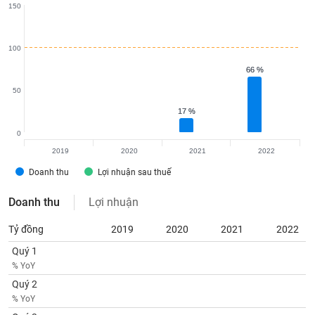
Tất cả
Cổ phiếu
Chỉ số
Chứng chỉ quỹ
Chứng q
150
Lãnh
100
đạo
(-)
66 %
66 %
50
Tất cả
Người nội bộ
Người liên quan
Cổ đông lớn
17 %
17 %
Tin
0
tức
(-)
2019
2020
2021
2022
Doanh thu
Lợi nhuận sau thuế
Bài
Doanh thu
Lợi nhuận
viết
của
Tỷ đồng
2019
2020
2021
2022
tác
giả
Quý 1
(-)
% YoY
Quý 2
Báo
% YoY
cáo