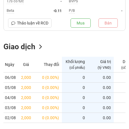
T/S cổ tức
BVPS
-
Trạng
Beta
P/B
-0.11
-
thái
NGÀNH
cổ
Thảo luận về
RCD
Mua
Bán
phiếu
Quy
Giao dịch
DOANH
mô
NGHIỆP
thị
trường
Khối lượng
Giá trị
Dư
Ngày
Giá
Thay đổi
Niêm
(cổ phiếu)
(tỷ VNĐ)
(cổ 
CỔ
yết
PHIẾU
06/08
2,000
0 (0.00%)
0
0.00
Niêm
05/08
yết
2,000
0 (0.00%)
0
0.00
mới
PHÁI
04/08
2,000
0 (0.00%)
0
0.00
Niêm
SINH
03/08
2,000
0 (0.00%)
0
0.00
yết
bổ
02/08
2,000
0 (0.00%)
0
0.00
sung
TRÁI