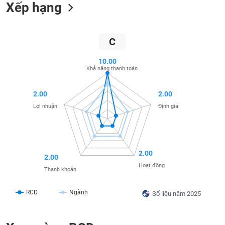
SÓC
Xếp hạng
SỨC
KHỎE
C
10.00
Khả năng thanh toán
TÀI
CHÍNH
2.00
2.00
Lợi nhuận
Định giá
CÔNG
NGHỆ
2.00
THÔNG
2.00
Hoạt động
TIN
Thanh khoản
RCD
Ngành
Số liệu năm 2025
DỊCH