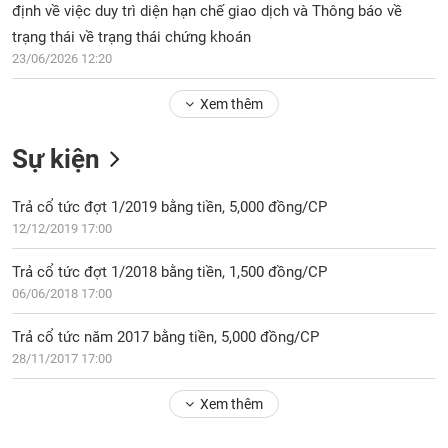
Tổng
VS-
định về việc duy trì diện hạn chế giao dịch và Thông báo về
quan
SECTOR
trạng thái về trạng thái chứng khoán
Giao
23/06/2026 12:20
dịch
Xem thêm
Tài
chính
NĂNG
Sự kiện
Phân
LƯỢNG
tích
kỹ
Trả cổ tức đợt 1/2019 bằng tiền, 5,000 đồng/CP
thuật
12/12/2019 17:00
Hồ
NGUYÊN
Trả cổ tức đợt 1/2018 bằng tiền, 1,500 đồng/CP
sơ
VẬT
06/06/2018 17:00
doanh
LIỆU
nghiệp
Trả cổ tức năm 2017 bằng tiền, 5,000 đồng/CP
Tin
28/11/2017 17:00
tức
sự
Xem thêm
CÔNG
kiện
NGHIỆP
Tài