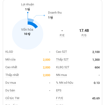
Giá
tích
Lợi nhuận
Đặt
1 tỷ
Biểu
lệnh
Doanh thu
đồ
ĐÔNG
1 tỷ
Nước
tài
DƯƠNG
ngoài
chính
Vốn hóa
-
17.48
Tự
10 tỷ
P/E
P/S
TÀI
doanh
CHÍNH
Ảnh
CÁ
hưởng
NHÂN
KLGD
Cao 52T
-
2,100
chỉ
số
Mở cửa
Thấp 52T
2,000
1,300
Biến
Cao nhất
KLBQ 52T
2,000
604
PHÂN
động
TÍCH
Thấp nhất
NN mua
2,000
-
cổ
VIETSTOCKFINANCE
phiếu
Dư mua
% NN sở hữu
-
0.13
Giao
Dư bán
EPS
-
dịch
Cổ tức TM
F P/E
45.69
VĨ
nội
MÔ
bộ