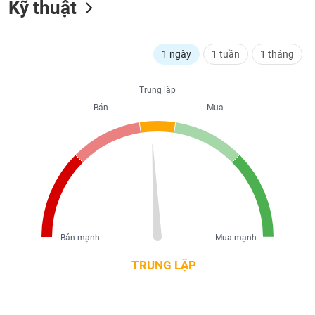
Kỹ thuật
liệu
Tâm
lý
1 ngày
1 tuần
1 tháng
TIÊU
thị
DÙNG
trường
KHÔNG
Trung lập
THIẾT
Bán
Mua
YẾU
TIÊU
DÙNG
THIẾT
YẾU
Bán mạnh
Mua mạnh
TRUNG LẬP
CHĂM