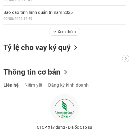
chính
Báo cáo tình hình quản trị năm 2025
09/08/2026 15:49
Công
Xem thêm
cụ
đầu
Tỷ lệ cho vay ký quỹ
tư
Thông tin cơ bản
Truyền
thông
Liên hệ
Niêm yết
Đăng ký kinh doanh
tài
chính
Dữ
liệu
CTCP Xây dựng - Địa ốc Cao su