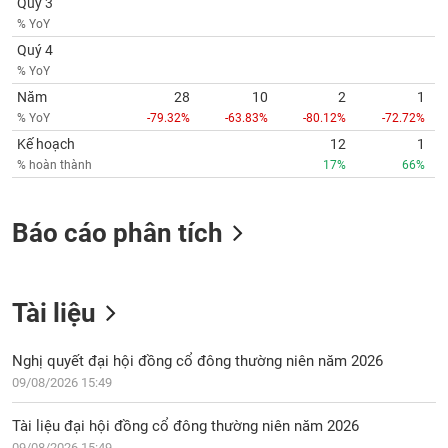
Quý 3
phân
% YoY
tích
(-)
Quý 4
% YoY
Năm
28
10
2
1
Thuật
% YoY
-79.32%
-63.83%
-80.12%
-72.72%
ngữ
(-)
Kế hoạch
12
1
% hoàn thành
17%
66%
Dịch
vụ
Báo cáo phân tích
(-)
Đào
Tài liệu
tạo
Nghị quyết đại hội đồng cổ đông thường niên năm 2026
09/08/2026 15:49
Sách
Tài liệu đại hội đồng cổ đông thường niên năm 2026
tài
09/08/2026 15:49