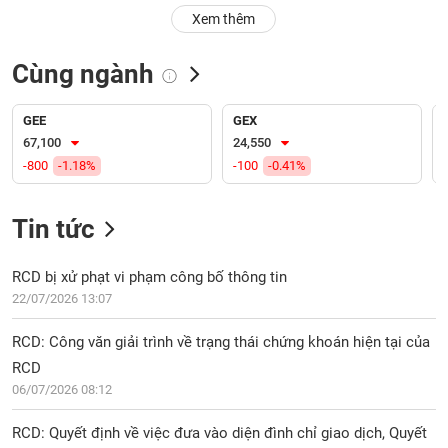
PHIẾU
Hủy
Xem thêm
niêm
yết
Cùng ngành
Theo
CÔNG
dõi
CỤ
đặc
GEE
GEX
ĐẦU
biệt
67,100
24,550
TƯ
-800
-1.18%
-100
-0.41%
Không
được
ký
Tin tức
XUẤT
quỹ
DỮ
LIỆU
Danh
RCD bị xử phạt vi phạm công bố thông tin
mục
22/07/2026 13:07
ETF
TIN
RCD: Công văn giải trình về trạng thái chứng khoán hiện tại của
Cổ
MỚI
RCD
phiếu
06/07/2026 08:12
chi
Ngành
tiết
(-)
RCD: Quyết định về việc đưa vào diện đình chỉ giao dịch, Quyết