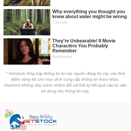
* Vietstock tổng hợp thông tin từ các nguồn đáng tin cậy vào thời
điểm công bố cho mục đích cung cấp thông tin tham khảo.
Vietstock không chịu trách nhiệm đối với bất kỳ kết quả nào từ việc
sử dụng các thông tin này.