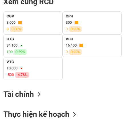
Xem cùng RCD
VỤ
TRUYỀN
THÔNG
CGV
CPH
3,000
300
0
0.00%
0
0.00%
HTG
VBH
TIỆN
34,100
16,400
ÍCH
100
0.29%
0
0.00%
VTC
10,000
-500
-4.76%
BẤT
ĐỘNG
SẢN
Tài chính
Mã
chứng
Thực hiện kế hoạch
khoán
(-)