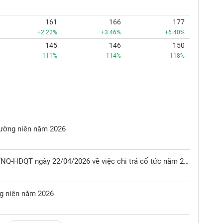
161
166
177
+2.22%
+3.46%
+6.40%
145
146
150
111%
114%
118%
hường niên năm 2026
Nghị quyết Hội đồng quản trị số 06/NQ-HĐQT ngày 22/04/2026 về việc chi trả cổ tức năm 2025
ng niên năm 2026