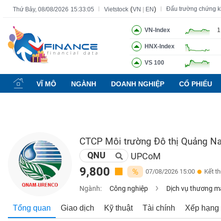
(
)
Đấu trường chứng 
Thứ Bảy, 08/08/2026
15:33:06
Vietstock
VN
|
EN
VN-Index
1
HNX-Index
Tất cả
Tính năng
Ngành
Mã chứng khoán
Lãnh đạ
VS 100
Tính
năng
VĨ MÔ
NGÀNH
DOANH NGHIỆP
CỔ PHIẾU
(-)
VIETSTOCK
CTCP Môi trường Đô thị Quảng 
QNU
CHỨNG
UPCoM
KHOÁN
9,800
%
07/08/2026 15:00
Kết t
Ngành:
Công nghiệp
Dịch vụ thương m
DOANH
Tổng quan
Giao dịch
Kỹ thuật
Tài chính
Xếp hạng
NGHIỆP