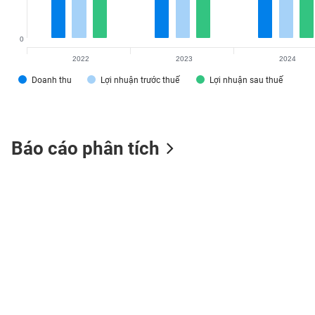
0
2022
2023
2024
TIÊU
DÙNG
Doanh thu
Lợi nhuận trước thuế
Lợi nhuận sau thuế
KHÔNG
THIẾT
YẾU
Báo cáo phân tích
TIÊU
DÙNG
THIẾT
YẾU
CHĂM