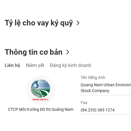
SÓC
SỨC
KHỎE
Tỷ lệ cho vay ký quỹ
TÀI
Thông tin cơ bản
CHÍNH
Liên hệ
Niêm yết
Đăng ký kinh doanh
Tên tiếng Anh
CÔNG
Quang Nam Urban Environm
NGHỆ
Stock Company
THÔNG
TIN
Fax
CTCP Môi trường Đô thị Quảng Nam
(84.235) 385 1274
DỊCH