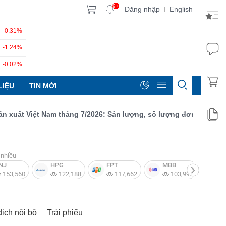
9+
Đăng nhập
English
|
-0.31%
-1.24%
-0.02%
LIỆU
TIN MỚI
 Việt Nam tháng 7/2026: Sản lượng, số lượng đơn đặt hàng mới v
nhiều
NJ
HPG
FPT
MBB
V
153,560
122,188
117,662
103,997
dịch nội bộ
Trái phiếu