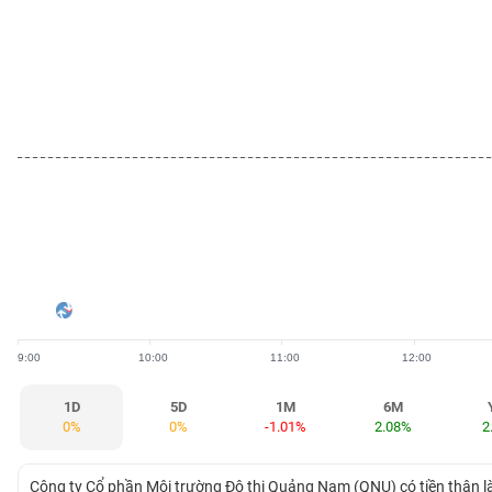
BẤT
ĐỘNG
SẢN
TÀI
CHÍNH
HÀNG
HÓA
9:00
10:00
11:00
12:00
KINH
TẾ
1D
5D
1M
6M
0%
0%
-1.01%
2.08%
2
THẾ
Công ty Cổ phần Môi trường Đô thị Quảng Nam (QNU) có tiền thân là