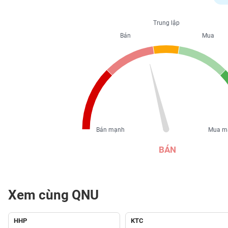
PHIẾU
Trung lập
Bán
Mua
CÔNG
CỤ
ĐẦU
TƯ
XUẤT
DỮ
Bán mạnh
Mua m
LIỆU
BÁN
TIN
MỚI
Xem cùng QNU
Ngành
(-)
HHP
KTC