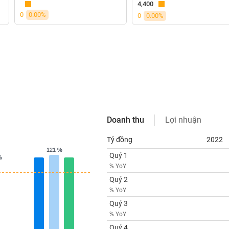
4,400
0
0.00%
0
0.00%
Doanh thu
Lợi nhuận
Tỷ đồng
2022
121 %
121 %
Quý 1
%
%
% YoY
Quý 2
% YoY
Quý 3
% YoY
Quý 4