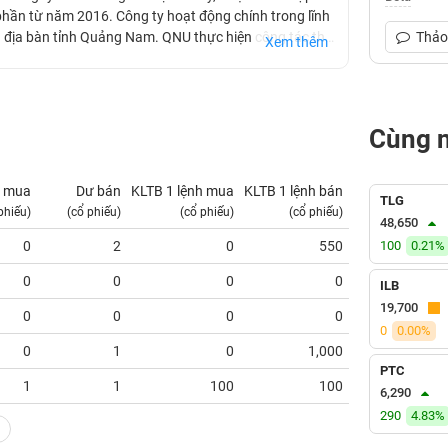
hần từ năm 2016. Công ty hoạt động chính trong lĩnh
n địa bàn tỉnh Quảng Nam. QNU thực hiện công tác thu
Thảo 
Xem thêm
 và cung cấp nước sạch cho các huyện như Đại Lộc,
 trường UPCOM từ đầu năm 2017.
Cùng 
 mua
Dư bán
KLTB 1 lệnh mua
KLTB 1 lệnh bán
NN mua
TLG
phiếu)
(cổ phiếu)
(cổ phiếu)
(cổ phiếu)
(tỷ VNĐ)
48,650
0
2
0
550
100
0.00
0.21%
0
0
0
0
0.00
ILB
19,700
0
0
0
0
0.00
0
0.00%
0
1
0
1,000
0.00
PTC
1
1
100
100
0.00
6,290
290
4.83%