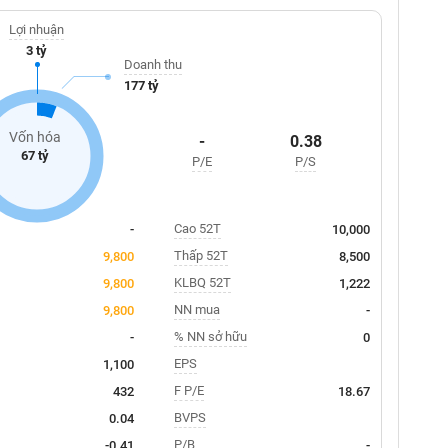
Lợi nhuận
3 tỷ
Doanh thu
177 tỷ
Vốn hóa
-
0.38
67 tỷ
P/E
P/S
Cao 52T
-
10,000
Thấp 52T
9,800
8,500
KLBQ 52T
9,800
1,222
NN mua
9,800
-
% NN sở hữu
-
0
EPS
1,100
F P/E
432
18.67
BVPS
0.04
P/B
-0.41
-