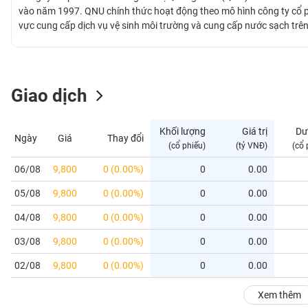
GIỚI
vào năm 1997. QNU chính thức hoạt động theo mô hình công ty cổ p
vực cung cấp dịch vụ vệ sinh môi trường và cung cấp nước sạch trê
gom, vận chuyển và xử lý rác thải thải trên địa bàn tỉnh Quảng Nam
ĐÔNG
Tiên Phước, Hiệp Phước, Nam Trà My. QNU được giao dịch trên thị
DƯƠNG
Giao dịch
TÀI
CHÍNH
Khối lượng
Giá trị
Dư
Ngày
Giá
Thay đổi
CÁ
(cổ phiếu)
(tỷ VNĐ)
(cổ 
NHÂN
06/08
9,800
0 (0.00%)
0
0.00
05/08
9,800
0 (0.00%)
0
0.00
PHÂN
TÍCH
04/08
9,800
0 (0.00%)
0
0.00
VIETSTOCKFINANCE
03/08
9,800
0 (0.00%)
0
0.00
02/08
9,800
0 (0.00%)
0
0.00
VĨ
Xem thêm
MÔ