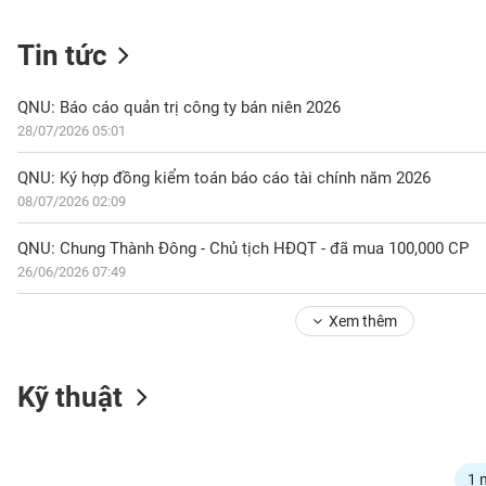
Tin tức
NGÀNH
QNU: Báo cáo quản trị công ty bán niên 2026
28/07/2026 05:01
DOANH
QNU: Ký hợp đồng kiểm toán báo cáo tài chính năm 2026
NGHIỆP
08/07/2026 02:09
QNU: Chung Thành Đông - Chủ tịch HĐQT - đã mua 100,000 CP
26/06/2026 07:49
CỔ
PHIẾU
Xem thêm
PHÁI
Kỹ thuật
SINH
TRÁI
1 