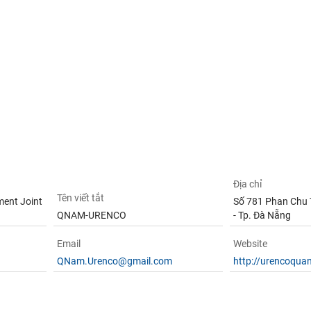
Địa chỉ
Tên viết tắt
ent Joint
Số 781 Phan Chu T
QNAM-URENCO
- Tp. Đà Nẵng
Email
Website
QNam.Urenco@gmail.com
http://urencoqu