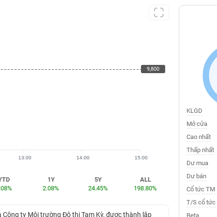
9,800
9,800
KLGD
Mở cửa
Cao nhất
Thấp nhất
13:00
14:00
15:00
Dư mua
Dư bán
YTD
1Y
5Y
ALL
.08%
2.08%
24.45%
198.80%
Cổ tức TM
T/S cổ tức
 Công ty Môi trường Đô thị Tam Kỳ, được thành lập
Beta