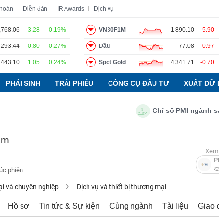
khoán
Diễn đàn
IR Awards
Dịch vụ
,768.06
3.28
0.19%
VN30F1M
1,890.10
-5.90
293.44
0.80
0.27%
Dầu
77.08
-0.97
o
Tin tức
Báo cáo phân tích
Thuật ngữ
Dịch vụ
443.10
1.05
0.24%
Spot Gold
4,341.71
-0.70
PHÁI SINH
TRÁI PHIẾU
CÔNG CỤ ĐẦU TƯ
XUẤT DỮ 
Chỉ số PMI ngành sản xuất
Nam
Xem 
P
húc phiên
ại và chuyên nghiệp
Dịch vụ và thiết bị thương mại
Hồ sơ
Tin tức & Sự kiện
Cùng ngành
Tài liệu
Giao 