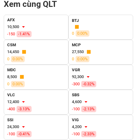
SÓC
Xem cùng QLT
SỨC
KHỎE
AFX
BTJ
10,500
0
0.00%
-150
-1.41%
CSM
MCP
TÀI
14,450
27,550
CHÍNH
0
0.00%
0
0.00%
MDC
VGR
8,500
92,300
0
0.00%
-300
-0.32%
CÔNG
NGHỆ
VLC
SBS
THÔNG
12,400
4,600
TIN
-400
-3.13%
-100
-2.13%
SSI
VIG
24,300
4,200
-100
-0.41%
-100
-2.33%
DỊCH