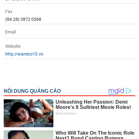
tài
chính
Fax
(84.28) 3872 0568
Email
Website
http://wamico10.vn