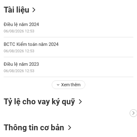
phân
Tài liệu
tích
(-)
Điều lệ năm 2024
06/08/2026 12:53
Thuật
ngữ
(-)
BCTC Kiểm toán năm 2024
06/08/2026 12:53
Dịch
Điều lệ năm 2023
vụ
(-)
06/08/2026 12:53
Xem thêm
Đào
tạo
Tỷ lệ cho vay ký quỹ
Thông tin cơ bản
Sách
tài