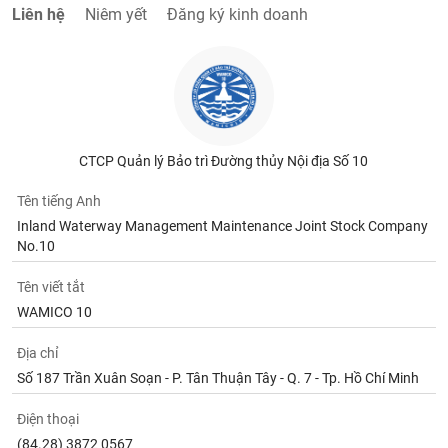
chính
Liên hệ
Niêm yết
Đăng ký kinh doanh
Công
cụ
đầu
tư
CTCP Quản lý Bảo trì Đường thủy Nội địa Số 10
Tên tiếng Anh
Inland Waterway Management Maintenance Joint Stock Company
No.10
Truyền
thông
Tên viết tắt
tài
WAMICO 10
chính
Địa chỉ
Số 187 Trần Xuân Soạn - P. Tân Thuận Tây - Q. 7 - Tp. Hồ Chí Minh
Dữ
Điện thoại
liệu
(84.28) 3872 0567