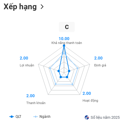
Xếp hạng
liệu
Tâm
lý
TIÊU
C
thị
DÙNG
trường
KHÔNG
10.00
Khả năng thanh toán
THIẾT
YẾU
2.00
2.00
Lợi nhuận
Định giá
TIÊU
DÙNG
THIẾT
2.00
2.00
YẾU
Hoạt động
Thanh khoản
QLT
Ngành
Số liệu năm 2025
CHĂM