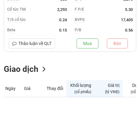
Giá
tích
Cổ tức TM
F P/E
2,293
5.30
Đặt
Biểu
lệnh
T/S cổ tức
BVPS
0.24
17,405
đồ
ĐÔNG
Nước
tài
DƯƠNG
Beta
P/B
0.15
0.56
ngoài
chính
Tự
Thảo luận về
QLT
Mua
Bán
TÀI
doanh
CHÍNH
Ảnh
CÁ
hưởng
Giao dịch
NHÂN
chỉ
số
Khối lượng
Giá trị
Dư 
Ngày
Giá
Thay đổi
Biến
PHÂN
(cổ phiếu)
(tỷ VNĐ)
(cổ p
động
TÍCH
cổ
VIETSTOCKFINANCE
phiếu
Giao
dịch
VĨ
nội
MÔ
bộ