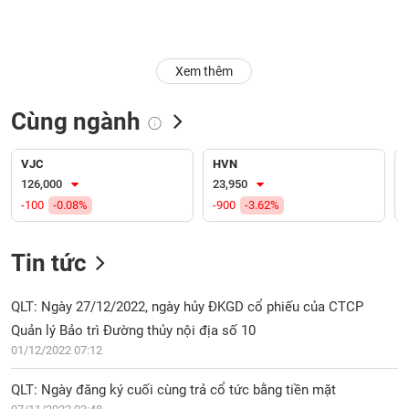
Trạng
thái
NGÀNH
cổ
Xem thêm
phiếu
Cùng ngành
Quy
DOANH
mô
NGHIỆP
thị
VJC
HVN
trường
126,000
23,950
-100
-0.08%
-900
-3.62%
Niêm
CỔ
yết
PHIẾU
Tin tức
Niêm
yết
mới
QLT: Ngày 27/12/2022, ngày hủy ĐKGD cổ phiếu của CTCP
PHÁI
Niêm
SINH
Quản lý Bảo trì Đường thủy nội địa số 10
yết
01/12/2022 07:12
bổ
sung
QLT: Ngày đăng ký cuối cùng trả cổ tức bằng tiền mặt
TRÁI