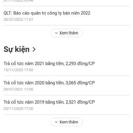
PHIẾU
07/11/2022 03:48
Hủy
niêm
QLT: Báo cáo quản trị công ty bán niên 2022
yết
29/07/2022 11:01
Theo
CÔNG
dõi
Xem thêm
CỤ
đặc
ĐẦU
biệt
TƯ
Sự kiện
Không
được
Trả cổ tức năm 2021 bằng tiền, 2,293 đồng/CP
ký
XUẤT
13/11/2022 17:00
quỹ
DỮ
LIỆU
Danh
Trả cổ tức năm 2020 bằng tiền, 3,065 đồng/CP
mục
29/07/2021 17:00
ETF
TIN
Trả cổ tức năm 2019 bằng tiền, 2,521 đồng/CP
Cổ
MỚI
25/11/2020 17:00
phiếu
chi
Ngành
tiết
Xem thêm
(-)