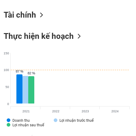
VỤ
TRUYỀN
Tài chính
THÔNG
Thực hiện kế hoạch
TIỆN
ÍCH
150
100
87 %
87 %
82 %
82 %
BẤT
50
ĐỘNG
SẢN
0
Mã
2021
2022
2023
2024
chứng
khoán
Doanh thu
Lợi nhuận trước thuế
(-)
Lợi nhuận sau thuế