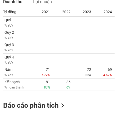
Doanh thu
Lợi nhuận
Tất cả
Cổ phiếu
Chỉ số
Chứng chỉ quỹ
Chứng q
Tỷ đồng
2021
2022
2023
2024
Lãnh
đạo
Quý 1
(-)
% YoY
Quý 2
Tất cả
Người nội bộ
Người liên quan
Cổ đông lớn
% YoY
Quý 3
Tin
% YoY
tức
(-)
Quý 4
% YoY
Năm
71
72
69
Bài
% YoY
-7.72%
N/A
-4.62%
viết
Kế hoạch
81
86
của
tác
% hoàn thành
87%
0%
giả
(-)
Báo cáo phân tích
Báo
cáo